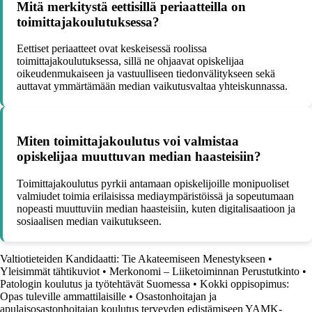
Mitä merkitystä eettisillä periaatteilla on
toimittajakoulutuksessa?
Eettiset periaatteet ovat keskeisessä roolissa
toimittajakoulutuksessa, sillä ne ohjaavat opiskelijaa
oikeudenmukaiseen ja vastuulliseen tiedonvälitykseen sekä
auttavat ymmärtämään median vaikutusvaltaa yhteiskunnassa.
Miten toimittajakoulutus voi valmistaa
opiskelijaa muuttuvan median haasteisiin?
Toimittajakoulutus pyrkii antamaan opiskelijoille monipuoliset
valmiudet toimia erilaisissa mediaympäristöissä ja sopeutumaan
nopeasti muuttuviin median haasteisiin, kuten digitalisaatioon ja
sosiaalisen median vaikutukseen.
Valtiotieteiden Kandidaatti: Tie Akateemiseen Menestykseen
•
Yleisimmät tähtikuviot
•
Merkonomi – Liiketoiminnan Perustutkinto
•
Patologin koulutus ja työtehtävät Suomessa
•
Kokki oppisopimus:
Opas tuleville ammattilaisille
•
Osastonhoitajan ja
apulaisosastonhoitajan koulutus terveyden edistämiseen YAMK-