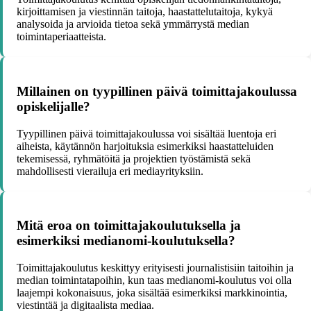
kirjoittamisen ja viestinnän taitoja, haastattelutaitoja, kykyä
analysoida ja arvioida tietoa sekä ymmärrystä median
toimintaperiaatteista.
Millainen on tyypillinen päivä toimittajakoulussa
opiskelijalle?
Tyypillinen päivä toimittajakoulussa voi sisältää luentoja eri
aiheista, käytännön harjoituksia esimerkiksi haastatteluiden
tekemisessä, ryhmätöitä ja projektien työstämistä sekä
mahdollisesti vierailuja eri mediayrityksiin.
Mitä eroa on toimittajakoulutuksella ja
esimerkiksi medianomi-koulutuksella?
Toimittajakoulutus keskittyy erityisesti journalistisiin taitoihin ja
median toimintatapoihin, kun taas medianomi-koulutus voi olla
laajempi kokonaisuus, joka sisältää esimerkiksi markkinointia,
viestintää ja digitaalista mediaa.