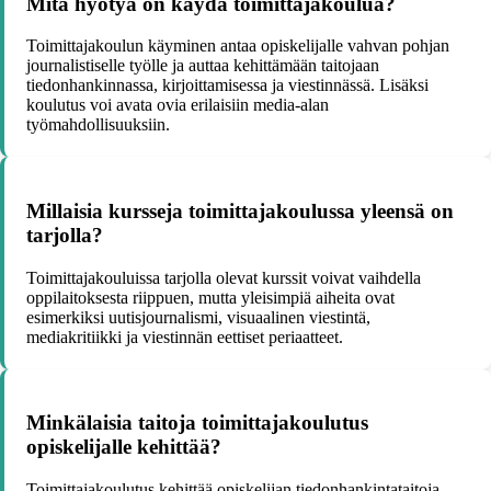
Mitä hyötyä on käydä toimittajakoulua?
Toimittajakoulun käyminen antaa opiskelijalle vahvan pohjan
journalistiselle työlle ja auttaa kehittämään taitojaan
tiedonhankinnassa, kirjoittamisessa ja viestinnässä. Lisäksi
koulutus voi avata ovia erilaisiin media-alan
työmahdollisuuksiin.
Millaisia kursseja toimittajakoulussa yleensä on
tarjolla?
Toimittajakouluissa tarjolla olevat kurssit voivat vaihdella
oppilaitoksesta riippuen, mutta yleisimpiä aiheita ovat
esimerkiksi uutisjournalismi, visuaalinen viestintä,
mediakritiikki ja viestinnän eettiset periaatteet.
Minkälaisia taitoja toimittajakoulutus
opiskelijalle kehittää?
Toimittajakoulutus kehittää opiskelijan tiedonhankintataitoja,