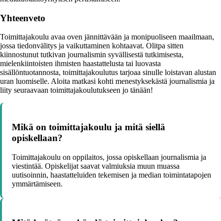
Yhteenveto
Toimittajakoulu avaa oven jännittävään ja monipuoliseen maailmaan,
jossa tiedonvälitys ja vaikuttaminen kohtaavat. Olitpa sitten
kiinnostunut tutkivan journalismin syvällisestä tutkimisesta,
mielenkiintoisten ihmisten haastattelusta tai luovasta
sisällöntuotannosta, toimittajakoulutus tarjoaa sinulle loistavan alustan
uran luomiselle. Aloita matkasi kohti menestyksekästä journalismia ja
liity seuraavaan toimittajakoulutukseen jo tänään!
Mikä on toimittajakoulu ja mitä siellä
opiskellaan?
Toimittajakoulu on oppilaitos, jossa opiskellaan journalismia ja
viestintää. Opiskelijat saavat valmiuksia muun muassa
uutisoinnin, haastatteluiden tekemisen ja median toimintatapojen
ymmärtämiseen.