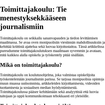
Toimittajakoulu: Tie
menestyksekkääseen
journalismiin
Toimittajakoulu on seikkailu sananvapauden ja tiedon levittämisen
maailmassa. Se avaa oven monipuolisiin viestinnän mahdollisuuksiin ja
kehittää kriittistä ajattelua sekä luovaa kirjoitustaitoa. Tässä artikkelissa
pureudumme toimittajakoulutuksen maailmaan syvemmin ja avataan,
mitä kaikkea alalla opiskelu ja työskentely pitää sisällään.
Mikä on toimittajakoulu?
Toimittajakoulu on koulutusohjelma, joka valmistaa opiskelijoita
työskentelemään journalismin parissa. Se tarjoaa monipuolisia opintoja
muun muassa uutisoinnista, artikkeleiden kirjoittamisesta, videoiden
tuottamisesta ja sosiaalisen median hyödyntämisestä.
Toimittajakoulussa pääsee kehittämään sekä analyyttisiä että luovia
taitojaan ja oppii kommunikoimaan tehokkaasti eri yleisöille.