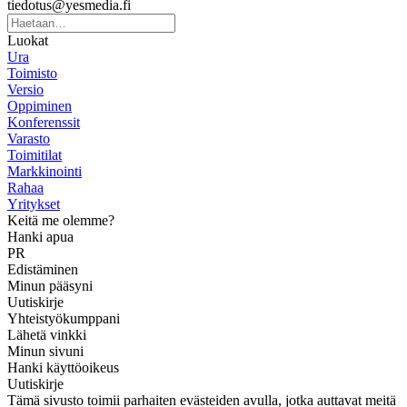
tiedotus@yesmedia.fi
Luokat
Ura
Toimisto
Versio
Oppiminen
Konferenssit
Varasto
Toimitilat
Markkinointi
Rahaa
Yritykset
Keitä me olemme?
Hanki apua
PR
Edistäminen
Minun pääsyni
Uutiskirje
Yhteistyökumppani
Lähetä vinkki
Minun sivuni
Hanki käyttöoikeus
Uutiskirje
Tämä sivusto toimii parhaiten evästeiden avulla, jotka auttavat meitä