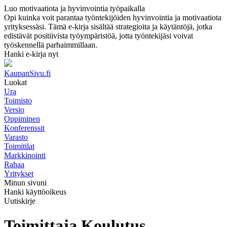
Luo motivaatiota ja hyvinvointia työpaikalla
Opi kuinka voit parantaa työntekijöiden hyvinvointia ja motivaatiota
yrityksessäsi. Tämä e-kirja sisältää strategioita ja käytäntöjä, jotka
edistävät positiivista työympäristöä, jotta työntekijäsi voivat
työskennellä parhaimmillaan.
Hanki e-kirja nyt
KaupanSivu.fi
Luokat
Ura
Toimisto
Versio
Oppiminen
Konferenssit
Varasto
Toimitilat
Markkinointi
Rahaa
Yritykset
Minun sivuni
Hanki käyttöoikeus
Uutiskirje
Toimittaja Koulutus