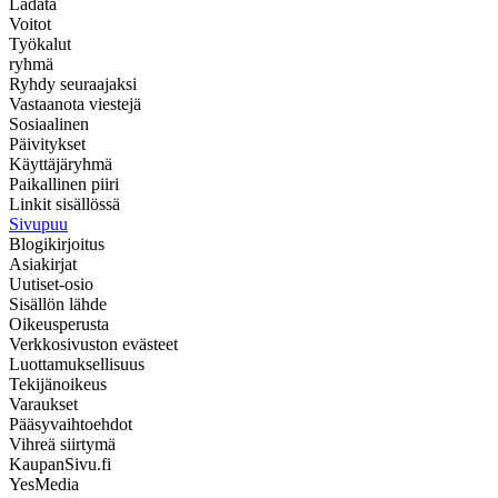
Ladata
Voitot
Työkalut
ryhmä
Ryhdy seuraajaksi
Vastaanota viestejä
Sosiaalinen
Päivitykset
Käyttäjäryhmä
Paikallinen piiri
Linkit sisällössä
Sivupuu
Blogikirjoitus
Asiakirjat
Uutiset-osio
Sisällön lähde
Oikeusperusta
Verkkosivuston evästeet
Luottamuksellisuus
Tekijänoikeus
Varaukset
Pääsyvaihtoehdot
Vihreä siirtymä
KaupanSivu.fi
YesMedia