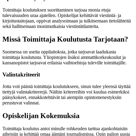
Toimittaja koulutuksen suorittaminen tarjoaa monia etuja
tulevaisuuden uraa ajatellen. Opiskelijat kehittävät viestintä- ja
kirjoitustaitojaan, oppivat analysoimaan ja tulkitsemaan tietolähteitä
sekä hallitsemaan monimutkaisia viestintätilanteita.
Missä Toimittaja Koulutusta Tarjotaan?
Suomessa on useita oppilaitoksia, jotka tarjoavat laadukasta
toimittaja koulutusta. Yliopistojen lisäksi ammattikorkeakoulut ja
kansanopistot tarjoavat erilaisia vaihtoehtoja tuleville toimittajille.
Valintakriteerit
Jotta voit päästä toimittaja koulutukseen, sinun tulee yleensä täyttää
tiettyjä valintakriteerejä. Näihin kriteereihin voi kuulua esimerkiksi
pääsykokeet, ennakkotehtävät tai aiempiin opintomenestyksiin
perustuvat valinnat.
Opiskelijan Kokemuksia
Toimittaja koulutus antoi minulle rohkeuden tarttua ajankohtaisiin
aiheisiin ja kehittää omaa ääntäni journalismissa. Opin paljon uusia