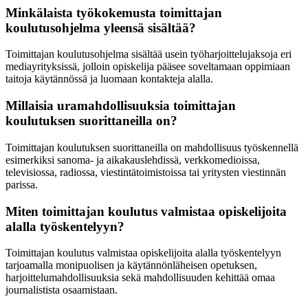
Minkälaista työkokemusta toimittajan
koulutusohjelma yleensä sisältää?
Toimittajan koulutusohjelma sisältää usein työharjoittelujaksoja eri
mediayrityksissä, jolloin opiskelija pääsee soveltamaan oppimiaan
taitoja käytännössä ja luomaan kontakteja alalla.
Millaisia uramahdollisuuksia toimittajan
koulutuksen suorittaneilla on?
Toimittajan koulutuksen suorittaneilla on mahdollisuus työskennellä
esimerkiksi sanoma- ja aikakauslehdissä, verkkomedioissa,
televisiossa, radiossa, viestintätoimistoissa tai yritysten viestinnän
parissa.
Miten toimittajan koulutus valmistaa opiskelijoita
alalla työskentelyyn?
Toimittajan koulutus valmistaa opiskelijoita alalla työskentelyyn
tarjoamalla monipuolisen ja käytännönläheisen opetuksen,
harjoittelumahdollisuuksia sekä mahdollisuuden kehittää omaa
journalistista osaamistaan.