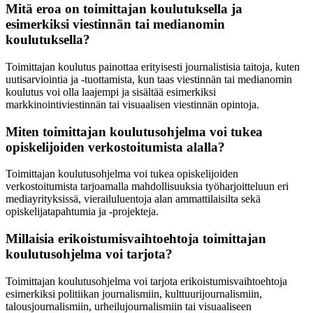
Mitä eroa on toimittajan koulutuksella ja
esimerkiksi viestinnän tai medianomin
koulutuksella?
Toimittajan koulutus painottaa erityisesti journalistisia taitoja, kuten
uutisarviointia ja -tuottamista, kun taas viestinnän tai medianomin
koulutus voi olla laajempi ja sisältää esimerkiksi
markkinointiviestinnän tai visuaalisen viestinnän opintoja.
Miten toimittajan koulutusohjelma voi tukea
opiskelijoiden verkostoitumista alalla?
Toimittajan koulutusohjelma voi tukea opiskelijoiden
verkostoitumista tarjoamalla mahdollisuuksia työharjoitteluun eri
mediayrityksissä, vierailuluentoja alan ammattilaisilta sekä
opiskelijatapahtumia ja -projekteja.
Millaisia erikoistumisvaihtoehtoja toimittajan
koulutusohjelma voi tarjota?
Toimittajan koulutusohjelma voi tarjota erikoistumisvaihtoehtoja
esimerkiksi politiikan journalismiin, kulttuurijournalismiin,
talousjournalismiin, urheilujournalismiin tai visuaaliseen