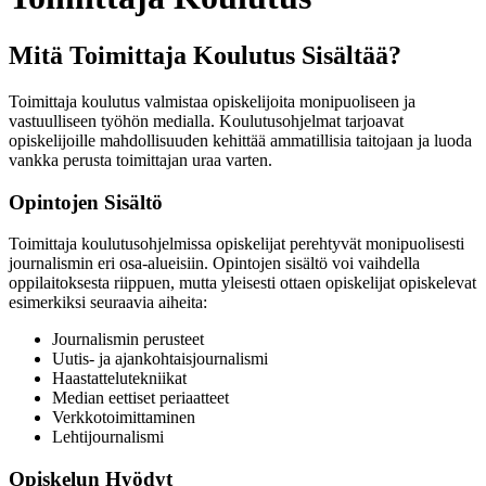
Mitä Toimittaja Koulutus Sisältää?
Toimittaja koulutus valmistaa opiskelijoita monipuoliseen ja
vastuulliseen työhön medialla. Koulutusohjelmat tarjoavat
opiskelijoille mahdollisuuden kehittää ammatillisia taitojaan ja luoda
vankka perusta toimittajan uraa varten.
Opintojen Sisältö
Toimittaja koulutusohjelmissa opiskelijat perehtyvät monipuolisesti
journalismin eri osa-alueisiin. Opintojen sisältö voi vaihdella
oppilaitoksesta riippuen, mutta yleisesti ottaen opiskelijat opiskelevat
esimerkiksi seuraavia aiheita:
Journalismin perusteet
Uutis- ja ajankohtaisjournalismi
Haastattelutekniikat
Median eettiset periaatteet
Verkkotoimittaminen
Lehtijournalismi
Opiskelun Hyödyt