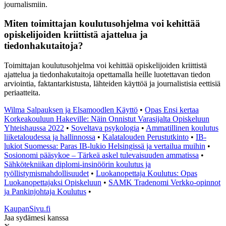
journalismiin.
Miten toimittajan koulutusohjelma voi kehittää
opiskelijoiden kriittistä ajattelua ja
tiedonhakutaitoja?
Toimittajan koulutusohjelma voi kehittää opiskelijoiden kriittistä
ajattelua ja tiedonhakutaitoja opettamalla heille luotettavan tiedon
arviointia, faktantarkistusta, lähteiden käyttöä ja journalistisia eettisiä
periaatteita.
Wilma Salpauksen ja Elsamoodlen Käyttö
•
Opas Ensi kertaa
Korkeakouluun Hakeville: Näin Onnistut Varasijalta Opiskeluun
Yhteishaussa 2022
•
Soveltava psykologia
•
Ammatillinen koulutus
liiketaloudessa ja hallinnossa
•
Kalatalouden Perustutkinto
•
IB-
lukiot Suomessa: Paras IB-lukio Helsingissä ja vertailua muihin
•
Sosionomi pääsykoe – Tärkeä askel tulevaisuuden ammatissa
•
Sähkötekniikan diplomi-insinöörin koulutus ja
työllistymismahdollisuudet
•
Luokanopettaja Koulutus: Opas
Luokanopettajaksi Opiskeluun
•
SAMK Tradenomi Verkko-opinnot
ja Pankinjohtaja Koulutus
•
KaupanSivu.fi
Jaa sydämesi kanssa