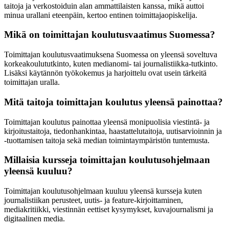
taitoja ja verkostoiduin alan ammattilaisten kanssa, mikä auttoi
minua urallani eteenpäin, kertoo entinen toimittajaopiskelija.
Mikä on toimittajan koulutusvaatimus Suomessa?
Toimittajan koulutusvaatimuksena Suomessa on yleensä soveltuva
korkeakoulututkinto, kuten medianomi- tai journalistiikka-tutkinto.
Lisäksi käytännön työkokemus ja harjoittelu ovat usein tärkeitä
toimittajan uralla.
Mitä taitoja toimittajan koulutus yleensä painottaa?
Toimittajan koulutus painottaa yleensä monipuolisia viestintä- ja
kirjoitustaitoja, tiedonhankintaa, haastattelutaitoja, uutisarvioinnin ja
-tuottamisen taitoja sekä median toimintaympäristön tuntemusta.
Millaisia kursseja toimittajan koulutusohjelmaan
yleensä kuuluu?
Toimittajan koulutusohjelmaan kuuluu yleensä kursseja kuten
journalistiikan perusteet, uutis- ja feature-kirjoittaminen,
mediakritiikki, viestinnän eettiset kysymykset, kuvajournalismi ja
digitaalinen media.