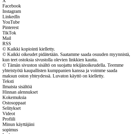
X
Facebook
Instagram
LinkedIn
YouTube
Pinterest
TikTok
Mail
RSS
© Kaikki kopiointi kielletty.
© Kaikki oikeudet pidätetään. Saatamme saada osuuden myynnistä,
kun teet ostoksia sivustolla olevien linkkien kautta.
© Tämän sivuston sisältö on suojattu tekijänoikeudella. Teemme
yhteistyötä kaupallisten kumppanien kanssa ja voimme saada
maksun oston yhteydessä. Luvaton käyttö on kielletty.
Teksti
Ilmaista sisältöä
Hinnan alennukset
Kokemuksia
Ostosoppaat
Selitykset
Videot
Profiili
Minun käyttäjäni
sopimus