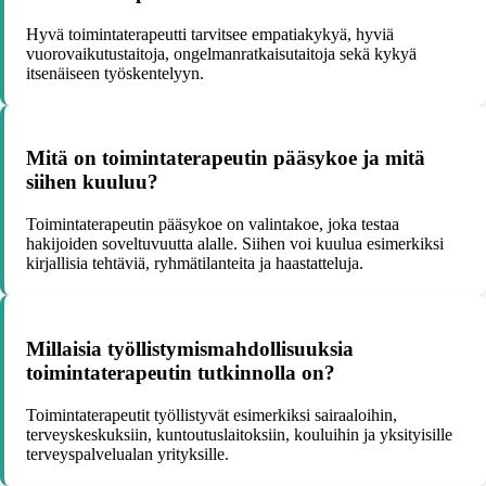
Hyvä toimintaterapeutti tarvitsee empatiakykyä, hyviä
vuorovaikutustaitoja, ongelmanratkaisutaitoja sekä kykyä
itsenäiseen työskentelyyn.
Mitä on toimintaterapeutin pääsykoe ja mitä
siihen kuuluu?
Toimintaterapeutin pääsykoe on valintakoe, joka testaa
hakijoiden soveltuvuutta alalle. Siihen voi kuulua esimerkiksi
kirjallisia tehtäviä, ryhmätilanteita ja haastatteluja.
Millaisia työllistymismahdollisuuksia
toimintaterapeutin tutkinnolla on?
Toimintaterapeutit työllistyvät esimerkiksi sairaaloihin,
terveyskeskuksiin, kuntoutuslaitoksiin, kouluihin ja yksityisille
terveyspalvelualan yrityksille.