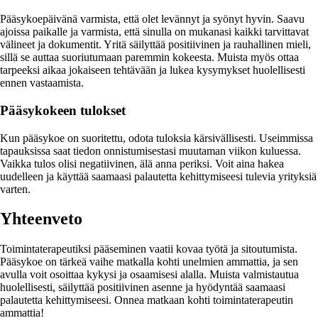
Pääsykoepäivänä varmista, että olet levännyt ja syönyt hyvin. Saavu
ajoissa paikalle ja varmista, että sinulla on mukanasi kaikki tarvittavat
välineet ja dokumentit. Yritä säilyttää positiivinen ja rauhallinen mieli,
sillä se auttaa suoriutumaan paremmin kokeesta. Muista myös ottaa
tarpeeksi aikaa jokaiseen tehtävään ja lukea kysymykset huolellisesti
ennen vastaamista.
Pääsykokeen tulokset
Kun pääsykoe on suoritettu, odota tuloksia kärsivällisesti. Useimmissa
tapauksissa saat tiedon onnistumisestasi muutaman viikon kuluessa.
Vaikka tulos olisi negatiivinen, älä anna periksi. Voit aina hakea
uudelleen ja käyttää saamaasi palautetta kehittymiseesi tulevia yrityksiä
varten.
Yhteenveto
Toimintaterapeutiksi pääseminen vaatii kovaa työtä ja sitoutumista.
Pääsykoe on tärkeä vaihe matkalla kohti unelmien ammattia, ja sen
avulla voit osoittaa kykysi ja osaamisesi alalla. Muista valmistautua
huolellisesti, säilyttää positiivinen asenne ja hyödyntää saamaasi
palautetta kehittymiseesi. Onnea matkaan kohti toimintaterapeutin
ammattia!