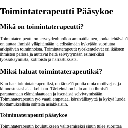
Toimintaterapeutti Pääsykoe
Mikä on toimintaterapeutti?
Toimintaterapeutti on terveydenhuollon ammattilainen, jonka tehtävänä
on auttaa ihmisiä ylläpitämään ja edistämään kykyjään suoriutua
arkipäivän toiminnoista. Toimintaterapeutit työskentelevät eri ikäisten
ihmisten parissa ja auttavat heitä selviytymään esimerkiksi
työssäkäynnistä, kotitöistä ja harrastuksista.
Miksi haluat toimintaterapeutiksi?
Kun haet toimintaterapeutiksi, on tärkeää pohtia omia motiivejasi ja
kiinnostustasi alaa kohtaan. Tärkeintä on halu auttaa ihmisiä
parantamaan elämänlaatuaan ja itsenäistä selviytymistään.
Toimintaterapeutin työ vaatii empatiaa, kärsivällisyyttä ja kykyä luoda
luottamuksellisia suhteita asiakkaisiin.
Toimintaterapeutti pääsykoe
Toimintaterapeutin koulutukseen valitsemiseksi sinun tulee suorittaa