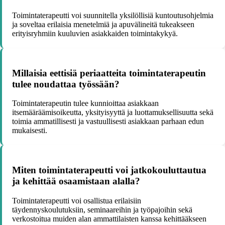
Toimintaterapeutti voi suunnitella yksilöllisiä kuntoutusohjelmia
ja soveltaa erilaisia menetelmiä ja apuvälineitä tukeakseen
erityisryhmiin kuuluvien asiakkaiden toimintakykyä.
Millaisia eettisiä periaatteita toimintaterapeutin
tulee noudattaa työssään?
Toimintaterapeutin tulee kunnioittaa asiakkaan
itsemääräämisoikeutta, yksityisyyttä ja luottamuksellisuutta sekä
toimia ammatillisesti ja vastuullisesti asiakkaan parhaan edun
mukaisesti.
Miten toimintaterapeutti voi jatkokouluttautua
ja kehittää osaamistaan alalla?
Toimintaterapeutti voi osallistua erilaisiin
täydennyskoulutuksiin, seminaareihin ja työpajoihin sekä
verkostoitua muiden alan ammattilaisten kanssa kehittääkseen