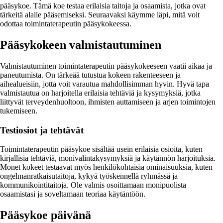
pääsykoe. Tämä koe testaa erilaisia taitoja ja osaamista, jotka ovat
tärkeitä alalle pääsemiseksi. Seuraavaksi käymme läpi, mitä voit
odottaa toimintaterapeutin pääsykokeessa.
Pääsykokeen valmistautuminen
Valmistautuminen toimintaterapeutin pääsykokeeseen vaatii aikaa ja
paneutumista. On tärkeää tutustua kokeen rakenteeseen ja
aihealueisiin, jotta voit varautua mahdollisimman hyvin. Hyvä tapa
valmistautua on harjoitella erilaisia tehtäviä ja kysymyksiä, jotka
liittyvät terveydenhuoltoon, ihmisten auttamiseen ja arjen toimintojen
tukemiseen.
Testiosiot ja tehtävät
Toimintaterapeutin pääsykoe sisältää usein erilaisia osioita, kuten
kirjallisia tehtäviä, monivalintakysymyksiä ja käytännön harjoituksia.
Monet kokeet testaavat myös henkilökohtaisia ominaisuuksia, kuten
ongelmanratkaisutaitoja, kykyä työskennellä ryhmässä ja
kommunikointitaitoja. Ole valmis osoittamaan monipuolista
osaamistasi ja soveltamaan teoriaa käytäntöön.
Pääsykoe päivänä