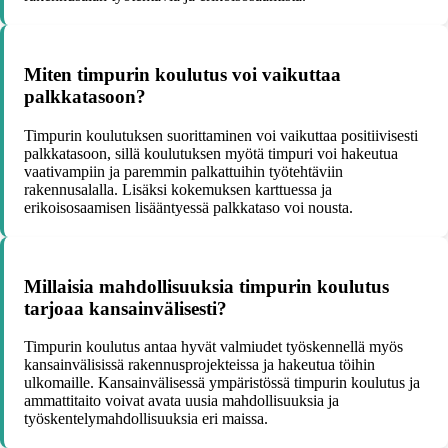
Miten timpurin koulutus voi vaikuttaa
palkkatasoon?
Timpurin koulutuksen suorittaminen voi vaikuttaa positiivisesti
palkkatasoon, sillä koulutuksen myötä timpuri voi hakeutua
vaativampiin ja paremmin palkattuihin työtehtäviin
rakennusalalla. Lisäksi kokemuksen karttuessa ja
erikoisosaamisen lisääntyessä palkkataso voi nousta.
Millaisia mahdollisuuksia timpurin koulutus
tarjoaa kansainvälisesti?
Timpurin koulutus antaa hyvät valmiudet työskennellä myös
kansainvälisissä rakennusprojekteissa ja hakeutua töihin
ulkomaille. Kansainvälisessä ympäristössä timpurin koulutus ja
ammattitaito voivat avata uusia mahdollisuuksia ja
työskentelymahdollisuuksia eri maissa.