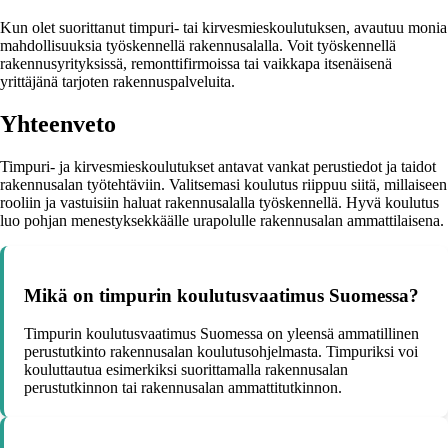
Kun olet suorittanut timpuri- tai kirvesmieskoulutuksen, avautuu monia
mahdollisuuksia työskennellä rakennusalalla. Voit työskennellä
rakennusyrityksissä, remonttifirmoissa tai vaikkapa itsenäisenä
yrittäjänä tarjoten rakennuspalveluita.
Yhteenveto
Timpuri- ja kirvesmieskoulutukset antavat vankat perustiedot ja taidot
rakennusalan työtehtäviin. Valitsemasi koulutus riippuu siitä, millaiseen
rooliin ja vastuisiin haluat rakennusalalla työskennellä. Hyvä koulutus
luo pohjan menestyksekkäälle urapolulle rakennusalan ammattilaisena.
Mikä on timpurin koulutusvaatimus Suomessa?
Timpurin koulutusvaatimus Suomessa on yleensä ammatillinen
perustutkinto rakennusalan koulutusohjelmasta. Timpuriksi voi
kouluttautua esimerkiksi suorittamalla rakennusalan
perustutkinnon tai rakennusalan ammattitutkinnon.