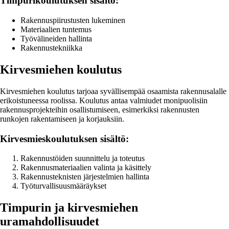
Timpurikoulutuksen sisältö:
Rakennuspiirustusten lukeminen
Materiaalien tuntemus
Työvälineiden hallinta
Rakennustekniikka
Kirvesmiehen koulutus
Kirvesmiehen koulutus tarjoaa syvällisempää osaamista rakennusalalle
erikoistuneessa roolissa. Koulutus antaa valmiudet monipuolisiin
rakennusprojekteihin osallistumiseen, esimerkiksi rakennusten
runkojen rakentamiseen ja korjauksiin.
Kirvesmieskoulutuksen sisältö:
Rakennustöiden suunnittelu ja toteutus
Rakennusmateriaalien valinta ja käsittely
Rakennusteknisten järjestelmien hallinta
Työturvallisuusmääräykset
Timpurin ja kirvesmiehen
uramahdollisuudet