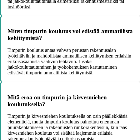
tai jatkokouluttautumalla esimerkiksi rakennusmestariksi tai
insinööriksi.
Miten timpurin koulutus voi edistää ammatillista
kehittymistä?
Timpurin koulutus antaa vahvan perustan rakennusalan
työtehtäviin ja mahdollistaa ammatillisen kehittymisen erilaisiin
erikoisosaamista vaativiin tehtäviin. Lisäksi
jatkokouluttautuminen ja työkokemuksen kartuttaminen
edistävät timpurin ammatillista kehittymistä.
Mitä eroa on timpurin ja kirvesmiehen
koulutuksella?
Timpurin ja kirvesmiehen koulutuksella on osin päällekkäisiä
elementtejä, mutta timpurin koulutus painottuu enemmän
puurakentamiseen ja rakennusten runkorakenteisiin, kun taas
kirvesmiehen koulutus voi sisältää laajemmin erilaisia
rakennusalan työtehtäviä ja erikoisosaamista.