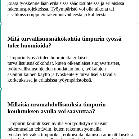
joissa työskennellään erilaisissa sääolosuhteissa ja erilaisissa
rakennusprojekteissa. Työympäristö voi olla ulkona tai
sisätiloissa riippuen rakennusvaiheesta ja kohteesta.
Mitä turvallisuusnäkökohtia timpurin työssä
tulee huomioida?
Timpurin työssä tulee huomioida erilaiset
turvallisuusnäkökohdat, kuten oikeanlaiset suojavarusteet,
työturvallisuusohjeiden noudattaminen, työkalujen
asianmukainen käyttö ja työskentely turvallisella tavalla
korkeuksissa ja erilaisissa työympäristöissä.
Millaisia uramahdollisuuksia timpurin
koulutuksen avulla voi saavuttaa?
Timpurin koulutuksen avulla voi työllistyä erilaisiin
rakennusalan tehtäviin, kuten rakennustyömailla
työskenteleväksi timpuriksi, erikoisrakentamisen ammattilaiseksi