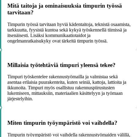
Mitä taitoja ja ominaisuuksia timpurin työssä
tarvitaan?
Timpurin työssä tarvitaan hyviä kädentaitoja, teknistä osaamista,
tarkkuutta, fyysistä kuntoa sekä kykyä työskennellä tiimissä ja
itsenäisesti. Lisäksi kommunikaatiotaidot ja
ongelmanratkaisukyky ovat tärkeitä timpurin työssä.
Millaisia työtehtäviä timpuri yleensä tekee?
Timpuri työskentelee rakennustyömailla ja valmistaa sekä
asentaa erilaisia puurakenteita, kuten seiniä, kattoja, lattioita ja
ikkunoita. Timpuri myös osallistuu rakennuspiirustusten
lukemiseen, mittauksiin, materiaalien käsittelyyn ja työmaan
järjestelyihin.
Miten timpurin työympäristö voi vaihdella?
Timpurin työympäristö voi vaihdella rakennustyömaiden välillä,