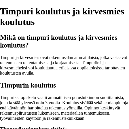
Timpuri koulutus ja kirvesmies
koulutus
Mikä on timpuri koulutus ja kirvesmies
koulutus?
Timpuri ja kirvesmies ovat rakennusalan ammattilaisia, jotka vastaavat
rakennusten rakentamisesta ja korjaamisesta. Timpuriksi ja
kirvesmieheksi voi kouluttautua erilaisissa oppilaitoksissa tarjottavien
koulutusten avulla.
Timpurin koulutus
Timpuriksi opiskelu vaatii ammatillisen perustutkinnon suorittamista,
joka kestää yleensä noin 3 vuotta. Koulutus sisältää sekä teoriaopintoja
että käytännön harjoittelua rakennustyömailla. Opinnot keskittyvät
rakennuspiirustusten lukemiseen, materiaalien tuntemukseen,
työvälineiden käyttöön ja rakennustekniikkaan.