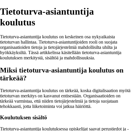
Tietoturva-asiantuntija
koulutus
Tietoturva-asiantuntija koulutus on keskeinen osa nykyaikaista
tietoturvan hallintaa. Tietoturva-asiantuntijoiden rooli on suojata
organisaatioiden tietoja ja tietojärjestelmiä mahdollisilta uhilta ja
hyökkäyksiltä. Tässä artikkelissa käsitellään tietoturva-asiantuntija
koulutuksen merkitystä, sisältöä ja mahdollisuuksia.
Miksi tietoturva-asiantuntija koulutus on
tärkeää?
Tietoturva-asiantuntija koulutus on tärkeää, koska digitalisaation myötä
tietoturvan merkitys on kasvanut entisestään. Organisaatioiden on
tärkeää varmistaa, että niiden tietojärjestelmiä ja tietoja suojataan
tehokkaasti, jotta liiketoiminta voi jatkua häiriöttä.
Koulutuksen sisältö
Tietoturva-asiantuntija koulutuksessa opiskelijat saavat perustiedot ja -