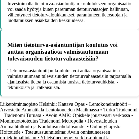
Investoimalla tietoturva-asiantuntijan koulutukseen organisaatio
voi saada hyötyjä kuten paremman tietoturvatasojen hallinnan,
vähentyneet tietoturvaloukkaukset, parantuneen tietosuojan ja
luottamuksen asiakkaiden keskuudessa.
Miten tietoturva-asiantuntijan koulutus voi
auttaa organisaatiota valmistautumaan
tulevaisuuden tietoturvahaasteisiin?
Tietoturva-asiantuntijan koulutus voi auttaa organisaatiota
valmistautumaan tulevaisuuden tietoturvahaasteisiin tarjoamalla
ajantasaista tietoa ja osaamista uusista tietoturvauhkista, -
tekniikoista ja -ratkaisuista.
Liiketoimintaopisto Helsinki: Kattava Opas
•
Lentokoneinsinööri –
Arvostettu Ammattiala Lentokoneiden Maailmassa
•
Turku Tradenomi
– Tradenomi Turussa
•
Avoin AMK: Opiskele joustavasti verkossa
•
Monimuotototeutus Tradenomi Metropolia
•
Hevostalouden
Ammattitutkinto ja Koulutusmahdollisuudet
•
Oulun yliopisto
Hoitotiede
•
Toteutussuunnitelma: Avain onnistuneeseen
projektinhallintaan
•
Yhteisöpedagogi verkko-opinnot ja