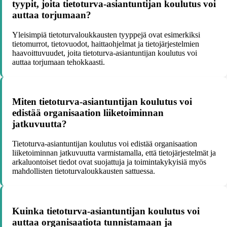
tyypit, joita tietoturva-asiantuntijan koulutus voi
auttaa torjumaan?
Yleisimpiä tietoturvaloukkausten tyyppejä ovat esimerkiksi
tietomurrot, tietovuodot, haittaohjelmat ja tietojärjestelmien
haavoittuvuudet, joita tietoturva-asiantuntijan koulutus voi
auttaa torjumaan tehokkaasti.
Miten tietoturva-asiantuntijan koulutus voi
edistää organisaation liiketoiminnan
jatkuvuutta?
Tietoturva-asiantuntijan koulutus voi edistää organisaation
liiketoiminnan jatkuvuutta varmistamalla, että tietojärjestelmät ja
arkaluontoiset tiedot ovat suojattuja ja toimintakykyisiä myös
mahdollisten tietoturvaloukkausten sattuessa.
Kuinka tietoturva-asiantuntijan koulutus voi
auttaa organisaatiota tunnistamaan ja