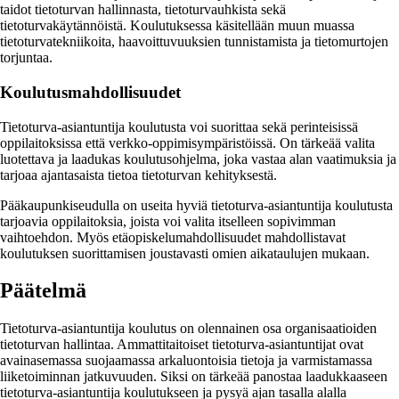
taidot tietoturvan hallinnasta, tietoturvauhkista sekä
tietoturvakäytännöistä. Koulutuksessa käsitellään muun muassa
tietoturvatekniikoita, haavoittuvuuksien tunnistamista ja tietomurtojen
torjuntaa.
Koulutusmahdollisuudet
Tietoturva-asiantuntija koulutusta voi suorittaa sekä perinteisissä
oppilaitoksissa että verkko-oppimisympäristöissä. On tärkeää valita
luotettava ja laadukas koulutusohjelma, joka vastaa alan vaatimuksia ja
tarjoaa ajantasaista tietoa tietoturvan kehityksestä.
Pääkaupunkiseudulla on useita hyviä tietoturva-asiantuntija koulutusta
tarjoavia oppilaitoksia, joista voi valita itselleen sopivimman
vaihtoehdon. Myös etäopiskelumahdollisuudet mahdollistavat
koulutuksen suorittamisen joustavasti omien aikataulujen mukaan.
Päätelmä
Tietoturva-asiantuntija koulutus on olennainen osa organisaatioiden
tietoturvan hallintaa. Ammattitaitoiset tietoturva-asiantuntijat ovat
avainasemassa suojaamassa arkaluontoisia tietoja ja varmistamassa
liiketoiminnan jatkuvuuden. Siksi on tärkeää panostaa laadukkaaseen
tietoturva-asiantuntija koulutukseen ja pysyä ajan tasalla alalla