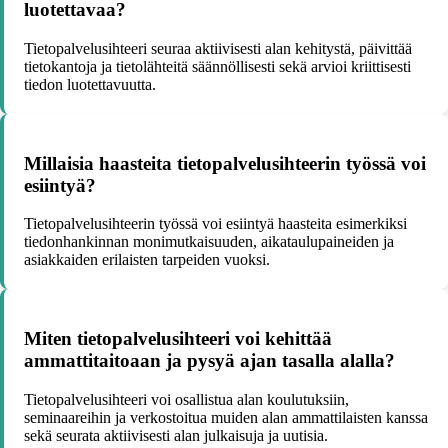
luotettavaa?
Tietopalvelusihteeri seuraa aktiivisesti alan kehitystä, päivittää
tietokantoja ja tietolähteitä säännöllisesti sekä arvioi kriittisesti
tiedon luotettavuutta.
Millaisia haasteita tietopalvelusihteerin työssä voi
esiintyä?
Tietopalvelusihteerin työssä voi esiintyä haasteita esimerkiksi
tiedonhankinnan monimutkaisuuden, aikataulupaineiden ja
asiakkaiden erilaisten tarpeiden vuoksi.
Miten tietopalvelusihteeri voi kehittää
ammattitaitoaan ja pysyä ajan tasalla alalla?
Tietopalvelusihteeri voi osallistua alan koulutuksiin,
seminaareihin ja verkostoitua muiden alan ammattilaisten kanssa
sekä seurata aktiivisesti alan julkaisuja ja uutisia.