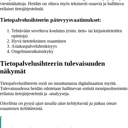
viestintätaitoja. Heidän on oltava myös teknisesti osaavia ja hallittava
erilaiset tietojärjestelmät.
Tietopalvelusihteerin pätevyysvaatimukset:
Tehtävään soveltuva koulutus (esim. tieto- tai kirjastotieteiden
opintoja)
Hyvä tietotekninen osaaminen
Asiakaspalveluhenkisyys
Ongelmanratkaisukyky
Tietopalvelusihteerin tulevaisuuden
näkymät
Tietopalvelusihteerin rooli on muuttumassa digitalisaation myötä.
Tulevaisuudessa heidän odotetaan hallitsevan entistä monipuolisemmin
erilaisia tietojärjestelmiä ja -analyyseja.
Oleellista on pysyä ajan tasalla alan kehityksestä ja jatkaa oman
osaamisen kehittämistä.