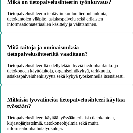
Mikä on tietopalvelusihteerin työnkuvaus?
Tietopalvelusihteerin tehtäviin kuuluu tiedonhankinta,
tietokantojen ylläpito, asiakaspalvelu sekä erilaisten
informaatiomateriaalien käsittely ja välittäminen.
Mitä taitoja ja ominaisuuksia
tietopalvelusihteeriltä vaaditaan?
Tietopalvelusihteeriltä edellytetään hyviä tiedonhankinta- ja
tietokoneen käyttötaitoja, organisointikykyä, tarkkuutta,
asiakaspalveluhenkisyyttä sekä kykyä työskennellä itsenäisesti.
Millaisia työvälineitä tietopalvelusihteeri käyttää
työssään?
Tietopalvelusihteeri käyttää työssään erilaisia tietokantoja,
kirjastojärjestelmiä, tietokoneohjelmia sekä muita
informaationhallintatyökaluja.