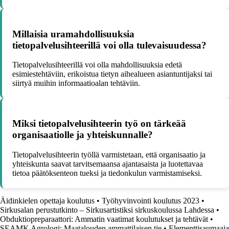
Millaisia uramahdollisuuksia
tietopalvelusihteerillä voi olla tulevaisuudessa?
Tietopalvelusihteerillä voi olla mahdollisuuksia edetä
esimiestehtäviin, erikoistua tietyn aihealueen asiantuntijaksi tai
siirtyä muihin informaatioalan tehtäviin.
Miksi tietopalvelusihteerin työ on tärkeää
organisaatiolle ja yhteiskunnalle?
Tietopalvelusihteerin työllä varmistetaan, että organisaatio ja
yhteiskunta saavat tarvitsemaansa ajantasaista ja luotettavaa
tietoa päätöksenteon tueksi ja tiedonkulun varmistamiseksi.
Äidinkielen opettaja koulutus
•
Työhyvinvointi koulutus 2023
•
Sirkusalan perustutkinto – Sirkusartistiksi sirkuskoulussa Lahdessa
•
Obduktiopreparaattori: Ammatin vaatimat koulutukset ja tehtävät
•
SEAMK Agrologi: Maatalouden ammattilaisen tie
•
Elementtisaumaaja