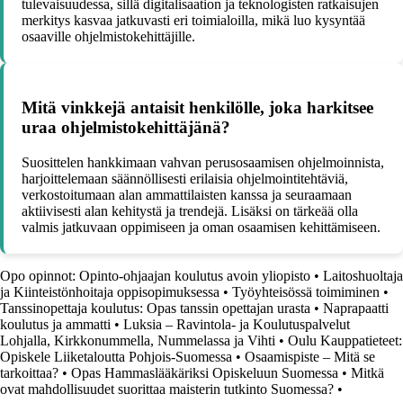
tulevaisuudessa, sillä digitalisaation ja teknologisten ratkaisujen
merkitys kasvaa jatkuvasti eri toimialoilla, mikä luo kysyntää
osaaville ohjelmistokehittäjille.
Mitä vinkkejä antaisit henkilölle, joka harkitsee
uraa ohjelmistokehittäjänä?
Suosittelen hankkimaan vahvan perusosaamisen ohjelmoinnista,
harjoittelemaan säännöllisesti erilaisia ohjelmointitehtäviä,
verkostoitumaan alan ammattilaisten kanssa ja seuraamaan
aktiivisesti alan kehitystä ja trendejä. Lisäksi on tärkeää olla
valmis jatkuvaan oppimiseen ja oman osaamisen kehittämiseen.
Opo opinnot: Opinto-ohjaajan koulutus avoin yliopisto
•
Laitoshuoltaja
ja Kiinteistönhoitaja oppisopimuksessa
•
Työyhteisössä toimiminen
•
Tanssinopettaja koulutus: Opas tanssin opettajan urasta
•
Naprapaatti
koulutus ja ammatti
•
Luksia – Ravintola- ja Koulutuspalvelut
Lohjalla, Kirkkonummella, Nummelassa ja Vihti
•
Oulu Kauppatieteet:
Opiskele Liiketaloutta Pohjois-Suomessa
•
Osaamispiste – Mitä se
tarkoittaa?
•
Opas Hammaslääkäriksi Opiskeluun Suomessa
•
Mitkä
ovat mahdollisuudet suorittaa maisterin tutkinto Suomessa?
•