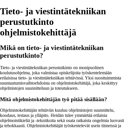
Tieto- ja viestintätekniikan
perustutkinto
ohjelmistokehittäjä
Mikä on tieto- ja viestintätekniikan
perustutkinto?
Tieto- ja viestintätekniikan perustutkinto on monipuolinen
koulutusohjelma, joka valmistaa opiskelijoita työskentelemään
erilaisissa tieto- ja viestintätekniikan tehtävissä. Yksi suosituimmista
suuntautumisvaihtoehdoista on ohjelmistokehittäjä, joka keskittyy
ohjelmistojen suunnitteluun ja toteutukseen.
Mitä ohjelmistokehittäjän työ pitää sisällään?
Ohjelmistokehittäjän tehtäviin kuuluu ohjelmistojen suunnittelu,
koodaus, testaus ja ylläpito. Heidän tulee ymmärtää erilaisia
ohjelmointikieliä ja -tekniikoita sekä osata ratkaista ongelmia luovasti
ja tehokkaasti. Ohjelmistokehittäjät työskentelevät usein tiimeissä ja