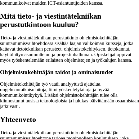
kommunikoivat muiden ICT-asiantuntijoiden kanssa.
Mitä tieto- ja viestintätekniikan
perustutkintoon kuuluu?
Tieto- ja viestintätekniikan perustutkinto ohjelmistokehittäjän
suuntautumisvaihtoehdossa sisältää laajan valikoiman kursseja, jotka
kattavat tietotekniikan perusteet, ohjelmistokehityksen, tietokannat,
käyttöliittymäsuunnittelun ja projektinhallinnan. Opiskelijat oppivat
myös työskentelemään erilaisten ohjelmistojen ja työkalujen kanssa.
Ohjelmistokehittäjän taidot ja ominaisuudet
Ohjelmistokehittäjän työ vaatii analyyttistä ajattelua,
ongelmanratkaisutaitoja, tiimityöskentelytaitoja ja hyvää
kommunikointikykyä. Lisäksi ohjelmistokehittäjän tulee olla
kiinnostunut uusista teknologioista ja halukas päivittämään osaamistaan
jatkuvasti.
Yhteenveto
Tieto- ja viestintätekniikan perustutkinto ohjelmistokehittäjän
suuntautumisvaihtoehtona tarjoaa monipuolisen koulutuksen, joka