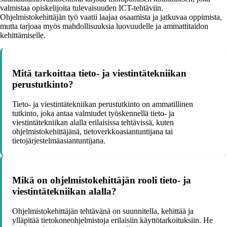
valmistaa opiskelijoita tulevaisuuden ICT-tehtäviin.
Ohjelmistokehittäjän työ vaatii laajaa osaamista ja jatkuvaa oppimista,
mutta tarjoaa myös mahdollisuuksia luovuudelle ja ammattitaidon
kehittämiselle.
Mitä tarkoittaa tieto- ja viestintätekniikan
perustutkinto?
Tieto- ja viestintätekniikan perustutkinto on ammatillinen
tutkinto, joka antaa valmiudet työskennellä tieto- ja
viestintätekniikan alalla erilaisissa tehtävissä, kuten
ohjelmistokehittäjänä, tietoverkkoasiantuntijana tai
tietojärjestelmäasiantuntijana.
Mikä on ohjelmistokehittäjän rooli tieto- ja
viestintätekniikan alalla?
Ohjelmistokehittäjän tehtävänä on suunnitella, kehittää ja
ylläpitää tietokoneohjelmistoja erilaisiin käyttötarkoituksiin. He