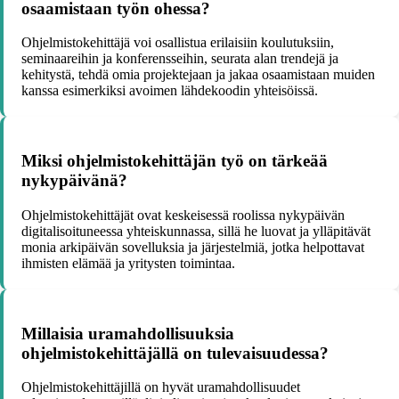
osaamistaan työn ohessa?
Ohjelmistokehittäjä voi osallistua erilaisiin koulutuksiin,
seminaareihin ja konferensseihin, seurata alan trendejä ja
kehitystä, tehdä omia projektejaan ja jakaa osaamistaan muiden
kanssa esimerkiksi avoimen lähdekoodin yhteisöissä.
Miksi ohjelmistokehittäjän työ on tärkeää
nykypäivänä?
Ohjelmistokehittäjät ovat keskeisessä roolissa nykypäivän
digitalisoituneessa yhteiskunnassa, sillä he luovat ja ylläpitävät
monia arkipäivän sovelluksia ja järjestelmiä, jotka helpottavat
ihmisten elämää ja yritysten toimintaa.
Millaisia uramahdollisuuksia
ohjelmistokehittäjällä on tulevaisuudessa?
Ohjelmistokehittäjillä on hyvät uramahdollisuudet