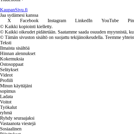
KaupanSivu.fi
Jaa sydämesi kanssa
X
Facebook
Instagram
LinkedIn
YouTube
Pin
© Kaikki kopiointi kielletty.
© Kaikki oikeudet pidätetään. Saatamme saada osuuden myynnistä, kun t
© Tämän sivuston sisältö on suojattu tekijänoikeudella. Teemme yhtei
Teksti
Ilmaista sisältöä
Hinnan alennukset
Kokemuksia
Ostosoppaat
Selitykset
Videot
Profiili
Minun käyttäjäni
sopimus
Ladata
Voitot
Työkalut
ryhmä
Ryhdy seuraajaksi
Vastaanota viestejä
Sosiaalinen