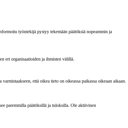
 informoitu työntekijä pystyy tekemään päätöksiä nopeammin ja
n eri organisaatioiden ja ihmisten välillä.
ta varmistaakseen, että oikea tieto on oikeassa paikassa oikeaan aikaan.
e paremmilla päätöksillä ja tuloksilla. Ole aktiivinen