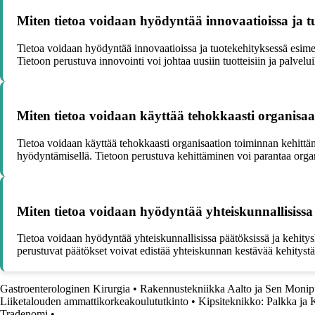
Miten tietoa voidaan hyödyntää innovaatioissa ja t
Tietoa voidaan hyödyntää innovaatioissa ja tuotekehityksessä esimer
Tietoon perustuva innovointi voi johtaa uusiin tuotteisiin ja palvelui
Miten tietoa voidaan käyttää tehokkaasti organisaa
Tietoa voidaan käyttää tehokkaasti organisaation toiminnan kehittäm
hyödyntämisellä. Tietoon perustuva kehittäminen voi parantaa organ
Miten tietoa voidaan hyödyntää yhteiskunnallisissa
Tietoa voidaan hyödyntää yhteiskunnallisissa päätöksissä ja kehitysha
perustuvat päätökset voivat edistää yhteiskunnan kestävää kehitystä
Gastroenterologinen Kirurgia
•
Rakennustekniikka Aalto ja Sen Monip
Liiketalouden ammattikorkeakoulututkinto
•
Kipsiteknikko: Palkka ja 
Tradenomi
•