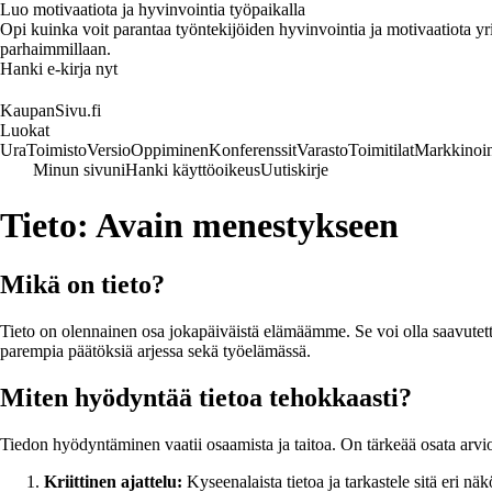
Luo motivaatiota ja hyvinvointia työpaikalla
Opi kuinka voit parantaa työntekijöiden hyvinvointia ja motivaatiota yrity
parhaimmillaan.
Hanki e-kirja nyt
KaupanSivu.fi
Luokat
Ura
Toimisto
Versio
Oppiminen
Konferenssit
Varasto
Toimitilat
Markkinoin
Minun sivuni
Hanki käyttöoikeus
Uutiskirje
Tieto: Avain menestykseen
Mikä on tieto?
Tieto on olennainen osa jokapäiväistä elämäämme. Se voi olla saavutet
parempia päätöksiä arjessa sekä työelämässä.
Miten hyödyntää tietoa tehokkaasti?
Tiedon hyödyntäminen vaatii osaamista ja taitoa. On tärkeää osata arvio
Kriittinen ajattelu:
Kyseenalaista tietoa ja tarkastele sitä eri nä