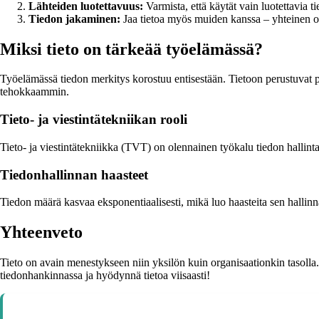
Lähteiden luotettavuus:
Varmista, että käytät vain luotettavia tie
Tiedon jakaminen:
Jaa tietoa myös muiden kanssa – yhteinen 
Miksi tieto on tärkeää työelämässä?
Työelämässä tiedon merkitys korostuu entisestään. Tietoon perustuvat 
tehokkaammin.
Tieto- ja viestintätekniikan rooli
Tieto- ja viestintätekniikka (TVT) on olennainen työkalu tiedon hallinta
Tiedonhallinnan haasteet
Tiedon määrä kasvaa eksponentiaalisesti, mikä luo haasteita sen hallinna
Yhteenveto
Tieto on avain menestykseen niin yksilön kuin organisaationkin tasolla. 
tiedonhankinnassa ja hyödynnä tietoa viisaasti!