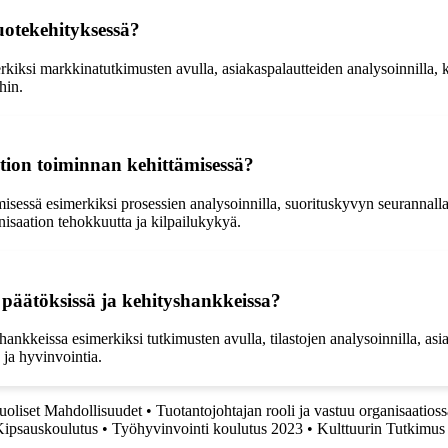
uotekehityksessä?
kiksi markkinatutkimusten avulla, asiakaspalautteiden analysoinnilla, k
hin.
tion toiminnan kehittämisessä?
isessä esimerkiksi prosessien analysoinnilla, suorituskyvyn seurannalla
isaation tehokkuutta ja kilpailukykyä.
 päätöksissä ja kehityshankkeissa?
nkkeissa esimerkiksi tutkimusten avulla, tilastojen analysoinnilla, asian
 ja hyvinvointia.
uoliset Mahdollisuudet
•
Tuotantojohtajan rooli ja vastuu organisaatioss
Kipsauskoulutus
•
Työhyvinvointi koulutus 2023
•
Kulttuurin Tutkimus