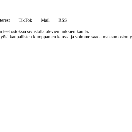
terest
TikTok
Mail
RSS
eet ostoksia sivustolla olevien linkkien kautta.
styötä kaupallisten kumppanien kanssa ja voimme saada maksun oston yh