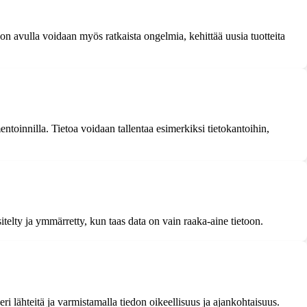
on avulla voidaan myös ratkaista ongelmia, kehittää uusia tuotteita
mentoinnilla. Tietoa voidaan tallentaa esimerkiksi tietokantoihin,
itelty ja ymmärretty, kun taas data on vain raaka-aine tietoon.
eri lähteitä ja varmistamalla tiedon oikeellisuus ja ajankohtaisuus.