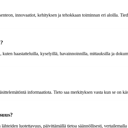
enteon, innovaatiot, kehityksen ja tehokkaan toiminnan eri aloilla. Tied
i?
ä, kuten haastatteluilla, kyselyillä, havainnoinnilla, mittauksilla ja doku
 käsittelemätöntä informaatiota. Tieto saa merkityksen vasta kun se on käs
isuus?
ähteiden luotettavuus, päivittämällä tietoa säännöllisesti, vertailemalla 