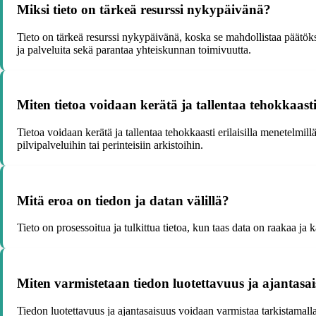
Miksi tieto on tärkeä resurssi nykypäivänä?
Tieto on tärkeä resurssi nykypäivänä, koska se mahdollistaa päätöks
ja palveluita sekä parantaa yhteiskunnan toimivuutta.
Miten tietoa voidaan kerätä ja tallentaa tehokkaast
Tietoa voidaan kerätä ja tallentaa tehokkaasti erilaisilla menetelmill
pilvipalveluihin tai perinteisiin arkistoihin.
Mitä eroa on tiedon ja datan välillä?
Tieto on prosessoitua ja tulkittua tietoa, kun taas data on raakaa ja
Miten varmistetaan tiedon luotettavuus ja ajantasa
Tiedon luotettavuus ja ajantasaisuus voidaan varmistaa tarkistamalla l