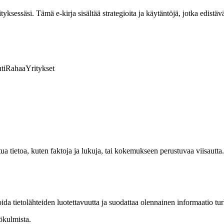
ksessäsi. Tämä e-kirja sisältää strategioita ja käytäntöjä, jotka edistävä
ti
Rahaa
Yritykset
tua tietoa, kuten faktoja ja lukuja, tai kokemukseen perustuvaa viisa
ida tietolähteiden luotettavuutta ja suodattaa olennainen informaatio tu
kökulmista.