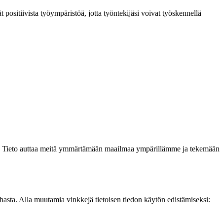
t positiivista työympäristöä, jotta työntekijäsi voivat työskennellä
utta. Tieto auttaa meitä ymmärtämään maailmaa ympärillämme ja tekemään
rhasta. Alla muutamia vinkkejä tietoisen tiedon käytön edistämiseksi: