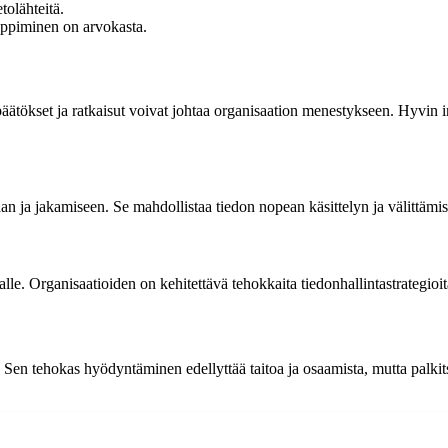
tolähteitä.
oppiminen on arvokasta.
päätökset ja ratkaisut voivat johtaa organisaation menestykseen. Hyvin
an ja jakamiseen. Se mahdollistaa tiedon nopean käsittelyn ja välittämise
lle. Organisaatioiden on kehitettävä tehokkaita tiedonhallintastrategioi
Sen tehokas hyödyntäminen edellyttää taitoa ja osaamista, mutta palkitse