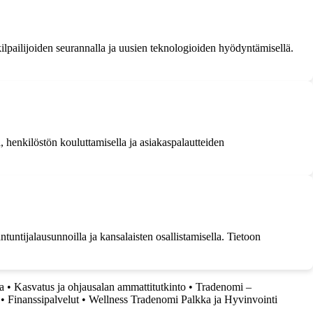
ilpailijoiden seurannalla ja uusien teknologioiden hyödyntämisellä.
, henkilöstön kouluttamisella ja asiakaspalautteiden
tuntijalausunnoilla ja kansalaisten osallistamisella. Tietoon
a
•
Kasvatus ja ohjausalan ammattitutkinto
•
Tradenomi –
•
Finanssipalvelut
•
Wellness Tradenomi Palkka ja Hyvinvointi