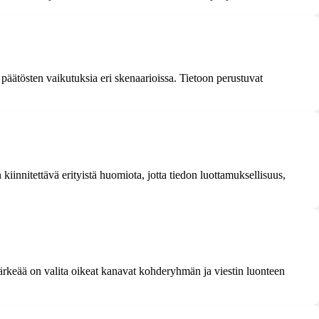
 päätösten vaikutuksia eri skenaarioissa. Tietoon perustuvat
n kiinnitettävä erityistä huomiota, jotta tiedon luottamuksellisuus,
 Tärkeää on valita oikeat kanavat kohderyhmän ja viestin luonteen