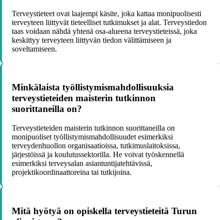
Terveystieteet ovat laajempi käsite, joka kattaa monipuolisesti
terveyteen liittyvät tieteelliset tutkimukset ja alat. Terveystiedon
taas voidaan nähdä yhtenä osa-alueena terveystieteissä, joka
keskittyy terveyteen liittyvän tiedon välittämiseen ja
soveltamiseen.
Minkälaista työllistymismahdollisuuksia
terveystieteiden maisterin tutkinnon
suorittaneilla on?
Terveystieteiden maisterin tutkinnon suorittaneilla on
monipuoliset työllistymismahdollisuudet esimerkiksi
terveydenhuollon organisaatioissa, tutkimuslaitoksissa,
järjestöissä ja koulutussektorilla. He voivat työskennellä
esimerkiksi terveysalan asiantuntijatehtävissä,
projektikoordinaattoreina tai tutkijoina.
Mitä hyötyä on opiskella terveystieteitä Turun