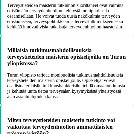
Terveystieteiden maisterin tutkinnon suorittaneet ovat valmiita
edistämään terveydenhuollon kehitystä monipuolisella
osaamisellaan. He voivat tuoda uusia näkökulmia terveyden
edistämiseen, terveyspolitiikkaan ja terveystutkimukseen sekä
kehittää innovatiivisia ratkaisuja terveydenhuollon haasteisiin.
Millaisia tutkimusmahdollisuuksia
terveystieteiden maisterin opiskelijoilla on Turun
yliopistossa?
Turun yliopisto tarjoaa monipuolisia tutkimusmahdollisuuksia
terveystieteiden maisterin opiskelijoille. Opiskelijat voivat
osallistua erilaisiin tutkimushankkeisiin, tehdä omaa tutkimusta
ja kehittää uutta tietoa terveysalan kysymyksistä yhteistyössä
alan asiantuntijoiden kanssa.
Miten terveystieteiden maisterin tutkinto voi
vaikuttaa terveydenhuollon ammattilaisten
työympäristöön?