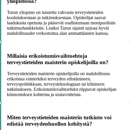
yliopistossa?
Turun yliopisto on tunnettu vahvasta terveystieteiden
koulutuksestaan ja tutkimuksestaan. Opiskelijat saavat
laadukasta opetusta ja pääsevät osallistumaan monipuolisiin
tutkimushankkeisiin. Lisäksi Turun sijainti tarjoaa hyvät
mahdollisuudet verkostoitua alan ammattilaisten kanssa.
Millaisia erikoistumisvaihtoehtoja
terveystieteiden maisterin opiskelijoilla on?
Terveystieteiden maisterin opiskelijoilla on mahdollisuus
erikoistua esimerkiksi terveyden edistämiseen,
terveyspolitiikkaan, terveysteknologiaan tai kliiniseen
tutkimukseen. Erikoistumisvaihtoehdot riippuvat opiskelijan
kiinnostuksen kohteista ja uratavoitteista.
Miten terveystieteiden maisterin tutkinto voi
edistää terveydenhuollon kehitystä?