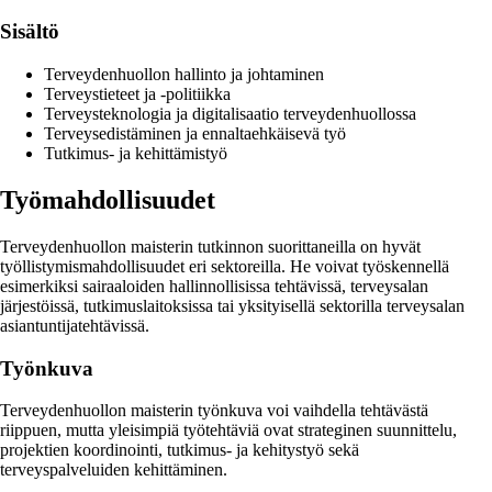
Sisältö
Terveydenhuollon hallinto ja johtaminen
Terveystieteet ja -politiikka
Terveysteknologia ja digitalisaatio terveydenhuollossa
Terveysedistäminen ja ennaltaehkäisevä työ
Tutkimus- ja kehittämistyö
Työmahdollisuudet
Terveydenhuollon maisterin tutkinnon suorittaneilla on hyvät
työllistymismahdollisuudet eri sektoreilla. He voivat työskennellä
esimerkiksi sairaaloiden hallinnollisissa tehtävissä, terveysalan
järjestöissä, tutkimuslaitoksissa tai yksityisellä sektorilla terveysalan
asiantuntijatehtävissä.
Työnkuva
Terveydenhuollon maisterin työnkuva voi vaihdella tehtävästä
riippuen, mutta yleisimpiä työtehtäviä ovat strateginen suunnittelu,
projektien koordinointi, tutkimus- ja kehitystyö sekä
terveyspalveluiden kehittäminen.