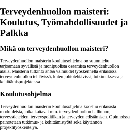
Terveydenhuollon maisteri:
Koulutus, Työmahdollisuudet ja
Palkka
Mikä on terveydenhuollon maisteri?
Terveydenhuollon maisterin koulutusohjelma on suunniteltu
tarjoamaan syvällistä ja monipuolista osaamista terveydenhuollon
alalla. Maisterin tutkinto antaa valmiudet työskennellä erilaisissa
terveydenhuollon tehtävissä, kuten johtotehtävissä, tutkimuksessa ja
kehittämisprojekteissa.
Koulutusohjelma
Terveydenhuollon maisterin koulutusohjelma koostuu erilaisista
moduuleista, jotka kattavat mm. terveydenhuollon hallinnon,
terveystieteiden, terveyspolitiikan ja terveyden edistämisen. Opinnoissa
painotetaan tutkimus- ja kehittämistyötä sekä käytännön
projektityöskentelyä.