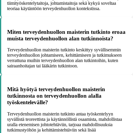
tiimityöskentelytaitoja, johtamistaitoja sekä kykyä soveltaa
teoriaa käytäntöön terveydenhuollon kontekstissa.
Miten terveydenhuollon maisterin tutkinto eroaa
muista terveydenhuollon alan tutkinnoista?
Terveydenhuollon maisterin tutkinto keskittyy syvällisemmin
terveydenhuollon johtamiseen, kehittämiseen ja tutkimukseen
verrattuna muihin terveydenhuollon alan tutkintoihin, kuten
sairaanhoitajan tai lääkärin tutkintoon.
Mitä hyötyä terveydenhuollon maisterin
tutkinnosta on terveydenhuollon alalla
työskentelevälle?
Terveydenhuollon maisterin tutkinto antaa työskentelyyn
syvällistä teoreettista ja käytännöllistä osaamista, mahdollistaa
uralla etenemisen johtotehtäviin, tarjoaa mahdollisuuksia
tutkimustyöhön ja kehittämistehtäviin sekä lisää