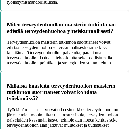
työllistymismahdollisuuksia.
Miten terveydenhuollon maisterin tutkinto voi
edistää terveydenhuoltoa yhteiskunnallisesti?
Terveydenhuollon maisterin tutkinnon suorittaneet voivat
edistää terveydenhuoltoa yhteiskunnallisesti esimerkiksi
kehittämällä terveydenhuollon palveluita, parantamalla
terveydenhuollon laatua ja tehokkuutta sekä osallistumalla
terveydenhuollon politiikan ja strategioiden suunnitteluun.
Millaisia haasteita terveydenhuollon maisterin
tutkinnon suorittaneet voivat kohdata
työelämässä?
Työelämän haasteita voivat olla esimerkiksi terveydenhuollon
järjestelmien monimutkaisuus, resurssipula, terveydenhuollon
palveluiden kysynnän kasvu, teknologian nopea kehitys sekä
terveydenhuollon alan jatkuvat muutokset ja uudistukset.