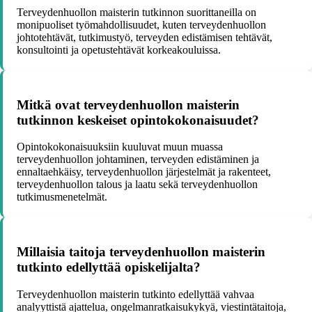
Terveydenhuollon maisterin tutkinnon suorittaneilla on
monipuoliset työmahdollisuudet, kuten terveydenhuollon
johtotehtävät, tutkimustyö, terveyden edistämisen tehtävät,
konsultointi ja opetustehtävät korkeakouluissa.
Mitkä ovat terveydenhuollon maisterin
tutkinnon keskeiset opintokokonaisuudet?
Opintokokonaisuuksiin kuuluvat muun muassa
terveydenhuollon johtaminen, terveyden edistäminen ja
ennaltaehkäisy, terveydenhuollon järjestelmät ja rakenteet,
terveydenhuollon talous ja laatu sekä terveydenhuollon
tutkimusmenetelmät.
Millaisia taitoja terveydenhuollon maisterin
tutkinto edellyttää opiskelijalta?
Terveydenhuollon maisterin tutkinto edellyttää vahvaa
analyyttistä ajattelua, ongelmanratkaisukykyä, viestintätaitoja,