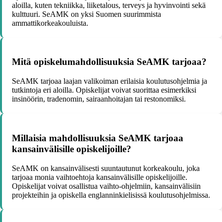
aloilla, kuten tekniikka, liiketalous, terveys ja hyvinvointi sekä
kulttuuri. SeAMK on yksi Suomen suurimmista
ammattikorkeakouluista.
Mitä opiskelumahdollisuuksia SeAMK tarjoaa?
SeAMK tarjoaa laajan valikoiman erilaisia koulutusohjelmia ja
tutkintoja eri aloilla. Opiskelijat voivat suorittaa esimerkiksi
insinöörin, tradenomin, sairaanhoitajan tai restonomiksi.
Millaisia mahdollisuuksia SeAMK tarjoaa
kansainvälisille opiskelijoille?
SeAMK on kansainvälisesti suuntautunut korkeakoulu, joka
tarjoaa monia vaihtoehtoja kansainvälisille opiskelijoille.
Opiskelijat voivat osallistua vaihto-ohjelmiin, kansainvälisiin
projekteihin ja opiskella englanninkielisissä koulutusohjelmissa.