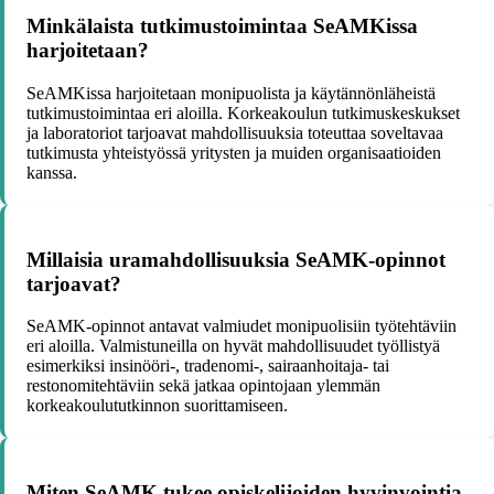
Minkälaista tutkimustoimintaa SeAMKissa
harjoitetaan?
SeAMKissa harjoitetaan monipuolista ja käytännönläheistä
tutkimustoimintaa eri aloilla. Korkeakoulun tutkimuskeskukset
ja laboratoriot tarjoavat mahdollisuuksia toteuttaa soveltavaa
tutkimusta yhteistyössä yritysten ja muiden organisaatioiden
kanssa.
Millaisia uramahdollisuuksia SeAMK-opinnot
tarjoavat?
SeAMK-opinnot antavat valmiudet monipuolisiin työtehtäviin
eri aloilla. Valmistuneilla on hyvät mahdollisuudet työllistyä
esimerkiksi insinööri-, tradenomi-, sairaanhoitaja- tai
restonomitehtäviin sekä jatkaa opintojaan ylemmän
korkeakoulututkinnon suorittamiseen.
Miten SeAMK tukee opiskelijoiden hyvinvointia