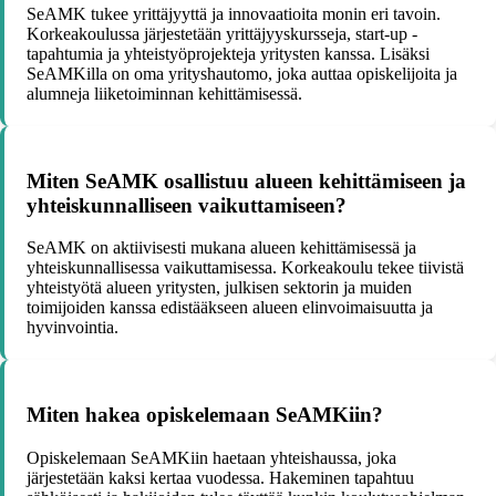
SeAMK tukee yrittäjyyttä ja innovaatioita monin eri tavoin.
Korkeakoulussa järjestetään yrittäjyyskursseja, start-up -
tapahtumia ja yhteistyöprojekteja yritysten kanssa. Lisäksi
SeAMKilla on oma yrityshautomo, joka auttaa opiskelijoita ja
alumneja liiketoiminnan kehittämisessä.
Miten SeAMK osallistuu alueen kehittämiseen ja
yhteiskunnalliseen vaikuttamiseen?
SeAMK on aktiivisesti mukana alueen kehittämisessä ja
yhteiskunnallisessa vaikuttamisessa. Korkeakoulu tekee tiivistä
yhteistyötä alueen yritysten, julkisen sektorin ja muiden
toimijoiden kanssa edistääkseen alueen elinvoimaisuutta ja
hyvinvointia.
Miten hakea opiskelemaan SeAMKiin?
Opiskelemaan SeAMKiin haetaan yhteishaussa, joka
järjestetään kaksi kertaa vuodessa. Hakeminen tapahtuu