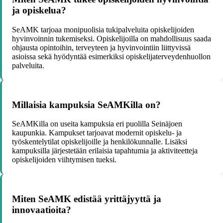
ja opiskelua?
SeAMK tarjoaa monipuolisia tukipalveluita opiskelijoiden
hyvinvoinnin tukemiseksi. Opiskelijoilla on mahdollisuus saada
ohjausta opintoihin, terveyteen ja hyvinvointiin liittyvissä
asioissa sekä hyödyntää esimerkiksi opiskelijaterveydenhuollon
palveluita.
Millaisia kampuksia SeAMKilla on?
SeAMKilla on useita kampuksia eri puolilla Seinäjoen
kaupunkia. Kampukset tarjoavat modernit opiskelu- ja
työskentelytilat opiskelijoille ja henkilökunnalle. Lisäksi
kampuksilla järjestetään erilaisia tapahtumia ja aktiviteetteja
opiskelijoiden viihtymisen tueksi.
Miten SeAMK edistää yrittäjyyttä ja
innovaatioita?