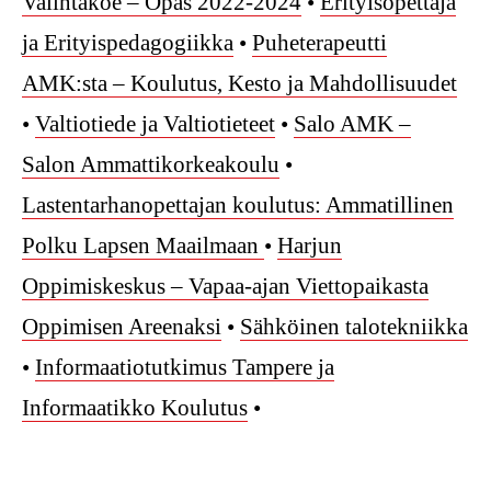
Valintakoe – Opas 2022-2024
•
Erityisopettaja
ja Erityispedagogiikka
•
Puheterapeutti
AMK:sta – Koulutus, Kesto ja Mahdollisuudet
•
Valtiotiede ja Valtiotieteet
•
Salo AMK –
Salon Ammattikorkeakoulu
•
Lastentarhanopettajan koulutus: Ammatillinen
Polku Lapsen Maailmaan
•
Harjun
Oppimiskeskus – Vapaa-ajan Viettopaikasta
Oppimisen Areenaksi
•
Sähköinen talotekniikka
•
Informaatiotutkimus Tampere ja
Informaatikko Koulutus
•