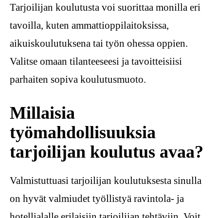
Tarjoilijan koulutusta voi suorittaa monilla eri
tavoilla, kuten ammattioppilaitoksissa,
aikuiskoulutuksena tai työn ohessa oppien.
Valitse omaan tilanteeseesi ja tavoitteisiisi
parhaiten sopiva koulutusmuoto.
Millaisia
työmahdollisuuksia
tarjoilijan koulutus avaa?
Valmistuttuasi tarjoilijan koulutuksesta sinulla
on hyvät valmiudet työllistyä ravintola- ja
hotellialalle erilaisiin tarjoilijan tehtäviin. Voit