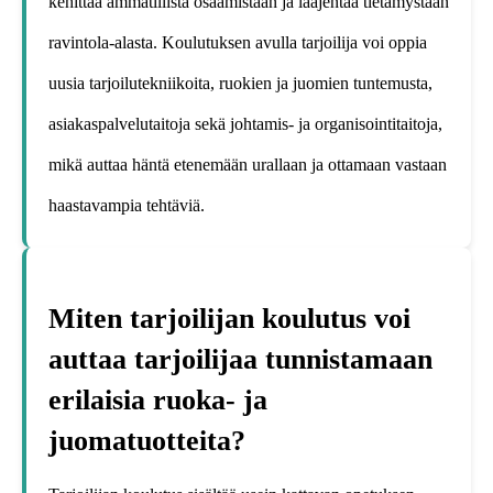
kehittää ammatillista osaamistaan ja laajentaa tietämystään
ravintola-alasta. Koulutuksen avulla tarjoilija voi oppia
uusia tarjoilutekniikoita, ruokien ja juomien tuntemusta,
asiakaspalvelutaitoja sekä johtamis- ja organisointitaitoja,
mikä auttaa häntä etenemään urallaan ja ottamaan vastaan
haastavampia tehtäviä.
Miten tarjoilijan koulutus voi
auttaa tarjoilijaa tunnistamaan
erilaisia ruoka- ja
juomatuotteita?