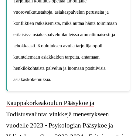
Tarjoilijan koulutus opettaa tarjoilijalle
vuorovaikutustaitoja, asiakaspalvelun perusteita ja
konfliktien ratkaisemista, mikä auttaa häntä toimimaan
erilaisissa asiakaspalvelutilanteissa ammattimaisesti ja
tehokkaasti. Koulutuksen avulla tarjoilija oppii
kuuntelemaan asiakkaiden tarpeita, antamaan
henkilökohtaista palvelua ja luomaan positiivisia
asiakaskokemuksia.
Kauppakorkeakoulun Pääsykoe ja
Todistusvalinta: vinkkejä menestykseen
vuodelle 2023
•
Psykologian Pääsykoe ja