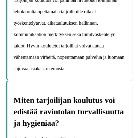
Tarjoilijan koulutus voi parantaa ravintolan toiminnan
tehokkuutta opettamalla tarjoilijoille oikeat
työskentelytavat, aikataulutuksen hallinnan,
kommunikaation merkityksen sekä tiimityöskentelyn
taidot. Hyvin koulutetut tarjoilijat voivat auttaa
vähentämään virheitä, nopeuttamaan palvelua ja luomaan
sujuvaa asiakaskokemusta.
Miten tarjoilijan koulutus voi
edistää ravintolan turvallisuutta
ja hygieniaa?