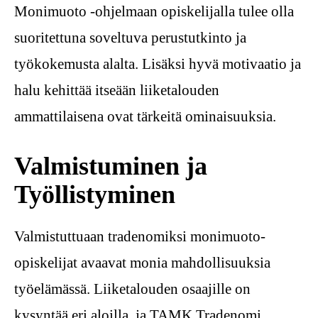
Monimuoto -ohjelmaan opiskelijalla tulee olla
suoritettuna soveltuva perustutkinto ja
työkokemusta alalta. Lisäksi hyvä motivaatio ja
halu kehittää itseään liiketalouden
ammattilaisena ovat tärkeitä ominaisuuksia.
Valmistuminen ja
Työllistyminen
Valmistuttuaan tradenomiksi monimuoto-
opiskelijat avaavat monia mahdollisuuksia
työelämässä. Liiketalouden osaajille on
kysyntää eri aloilla, ja TAMK Tradenomi