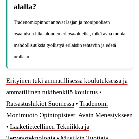
alalla?
Tradenomiopinnot antavat laajan ja monipuolisen
osaamisen liiketalouden eri osa-alueilta, mikä avaa monia
mahdollisuuksia työllistyä erilaisiin tehtäviin ja edetä
urallaan.
Erityinen tuki ammatillisessa koulutuksessa ja
ammatillinen tukihenkilö koulutus
•
Ratsastuslukiot Suomessa
•
Tradenomi
Monimuoto Opintopisteet: Avain Menestykseen
•
Lääketieteellinen Tekniikka ja
Terveysteknologia
•
Musiikin Tuottaja