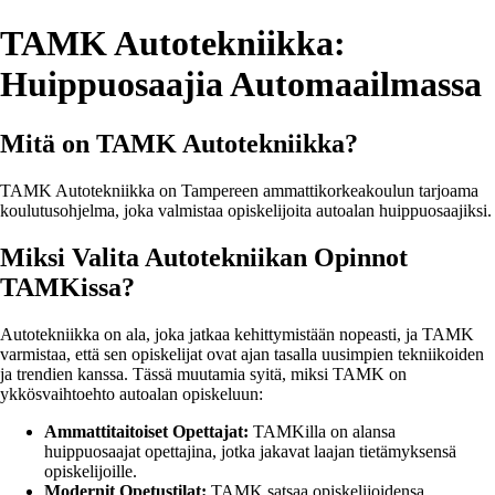
TAMK Autotekniikka:
Huippuosaajia Automaailmassa
Mitä on TAMK Autotekniikka?
TAMK Autotekniikka on Tampereen ammattikorkeakoulun tarjoama
koulutusohjelma, joka valmistaa opiskelijoita autoalan huippuosaajiksi.
Miksi Valita Autotekniikan Opinnot
TAMKissa?
Autotekniikka on ala, joka jatkaa kehittymistään nopeasti, ja TAMK
varmistaa, että sen opiskelijat ovat ajan tasalla uusimpien tekniikoiden
ja trendien kanssa. Tässä muutamia syitä, miksi TAMK on
ykkösvaihtoehto autoalan opiskeluun:
Ammattitaitoiset Opettajat:
TAMKilla on alansa
huippuosaajat opettajina, jotka jakavat laajan tietämyksensä
opiskelijoille.
Modernit Opetustilat:
TAMK satsaa opiskelijoidensa