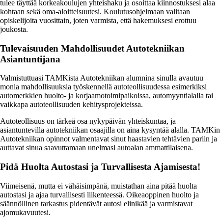
tulee täyttää korkeakoulujen yhteishaku ja osoittaa kiinnostuksesi alaa
kohtaan sekä oma-aloitteisuutesi. Koulutusohjelmaan valitaan
opiskelijoita vuosittain, joten varmista, että hakemuksesi erottuu
joukosta.
Tulevaisuuden Mahdollisuudet Autotekniikan
Asiantuntijana
Valmistuttuasi TAMKista Autotekniikan alumnina sinulla avautuu
monia mahdollisuuksia työskennellä autoteollisuudessa esimerkiksi
automerkkien huolto- ja korjaamotoimipaikoissa, automyyntialalla tai
vaikkapa autoteollisuuden kehitysprojekteissa.
Autoteollisuus on tärkeä osa nykypäivän yhteiskuntaa, ja
asiantuntevilla autotekniikan osaajilla on aina kysyntää alalla. TAMKin
Autotekniikan opinnot valmentavat sinut haastavien tehtävien pariin ja
auttavat sinua saavuttamaan unelmasi autoalan ammattilaisena.
Pidä Huolta Autostasi ja Turvallisesta Ajamisesta!
Viimeisenä, mutta ei vähäisimpänä, muistathan aina pitää huolta
autostasi ja ajaa turvallisesti liikenteessä. Oikeaoppinen huolto ja
säännöllinen tarkastus pidentävät autosi elinikää ja varmistavat
ajomukavuutesi.