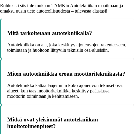
Rohkeasti siis tule mukaan TAMKin Autotekniikan maailmaan ja
omaksu uusin tieto autoteollisuudesta – tulevasta alastasi!
Mitä tarkoitetaan autotekniikalla?
Autotekniikka on ala, joka keskittyy ajoneuvojen rakenteeseen,
toimintaan ja huoltoon liittyviin teknisiin osa-alueisiin.
Miten autotekniikka eroaa moottoritekniikasta?
Autotekniikka kattaa laajemmin koko ajoneuvon tekniset osa-
alueet, kun taas moottoritekniikka keskittyy pääasiassa
moottorin toimintaan ja kehittämiseen.
Mitkä ovat yleisimmät autotekniikan
huoltotoimenpiteet?