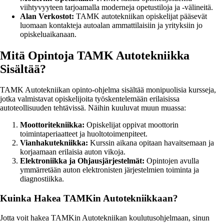
viihtyvyyteen tarjoamalla moderneja opetustiloja ja -välineitä.
Alan Verkostot:
TAMK autotekniikan opiskelijat pääsevät
luomaan kontakteja autoalan ammattilaisiin ja yrityksiin jo
opiskeluaikanaan.
Mitä Opintoja TAMK Autotekniikka
Sisältää?
TAMK Autotekniikan opinto-ohjelma sisältää monipuolisia kursseja,
jotka valmistavat opiskelijoita työskentelemään erilaisissa
autoteollisuuden tehtävissä. Näihin kuuluvat muun muassa:
Moottoritekniikka:
Opiskelijat oppivat moottorin
toimintaperiaatteet ja huoltotoimenpiteet.
Vianhakutekniikka:
Kurssin aikana opitaan havaitsemaan ja
korjaamaan erilaisia auton vikoja.
Elektroniikka ja Ohjausjärjestelmät:
Opintojen avulla
ymmärretään auton elektronisten järjestelmien toiminta ja
diagnostiikka.
Kuinka Hakea TAMKin Autotekniikkaan?
Jotta voit hakea TAMKin Autotekniikan koulutusohjelmaan, sinun