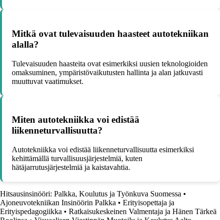
Mitkä ovat tulevaisuuden haasteet autotekniikan
alalla?
Tulevaisuuden haasteita ovat esimerkiksi uusien teknologioiden
omaksuminen, ympäristövaikutusten hallinta ja alan jatkuvasti
muuttuvat vaatimukset.
Miten autotekniikka voi edistää
liikenneturvallisuutta?
Autotekniikka voi edistää liikenneturvallisuutta esimerkiksi
kehittämällä turvallisuusjärjestelmiä, kuten
hätäjarrutusjärjestelmiä ja kaistavahtia.
Hitsausinsinööri: Palkka, Koulutus ja Työnkuva Suomessa
•
Ajoneuvotekniikan Insinöörin Palkka
•
Erityisopettaja ja
Erityispedagogiikka
•
Ratkaisukeskeinen Valmentaja ja Hänen Tärkeä