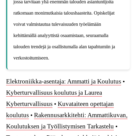
jossa tarvitaan yhä enemmän talouden asiantuntijoita
ratkomaan monimutkaisia taloushaasteita. Opiskelijat
voivat valmistautua tulevaisuuden työelämään
kehittämällä analyyttistä osaamistaan, seuraamalla
talouden trendejä ja osallistumalla alan tapahtumiin ja
verkostoitumiseen.
Elektroniikka-asentaja: Ammatti ja Koulutus
•
Kyberturvallisuus koulutus ja Laurea
Kyberturvallisuus
•
Kuvataiteen opettajan
koulutus
•
Rakennusarkkitehti: Ammattikuvan,
Koulutuksen ja Työllistymisen Tarkastelu
•