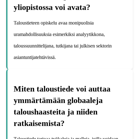
yliopistossa voi avata?
Taloustieteen opiskelu avaa monipuolisia
uramahdollisuuksia esimerkiksi analyytikkona,
taloussuunnittelijana, tutkijana tai julkisen sektorin
asiantuntijatehtävissä.
Miten taloustiede voi auttaa
ymmärtämään globaaleja
taloushaasteita ja niiden
ratkaisemista?
Taloustiede tarjoaa työkaluja ja malleja, joilla voidaan