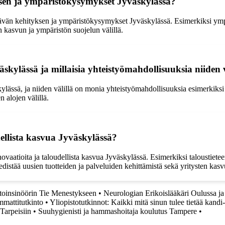
ksen ja ympäristökysymykset Jyväskylässä?
vän kehityksen ja ympäristökysymykset Jyväskylässä. Esimerkiksi ympä
n kasvun ja ympäristön suojelun välillä.
yväskylässä ja millaisia yhteistyömahdollisuuksia niiden 
skylässä, ja niiden välillä on monia yhteistyömahdollisuuksia esimerkiksi
 alojen välillä.
dellista kasvua Jyväskylässä?
nnovaatioita ja taloudellista kasvua Jyväskylässä. Esimerkiksi talousti
 edistää uusien tuotteiden ja palveluiden kehittämistä sekä yritysten kas
toinsinöörin Tie Menestykseen
•
Neurologian Erikoislääkäri Oulussa j
mmattitutkinto
•
Yliopistotutkinnot: Kaikki mitä sinun tulee tietää kandi-
Tarpeisiin
•
Suuhygienisti ja hammashoitaja koulutus Tampere
•