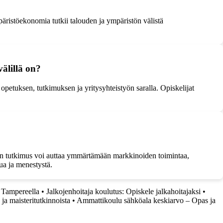
ristöekonomia tutkii talouden ja ympäristön välistä
välillä on?
 opetuksen, tutkimuksen ja yritysyhteistyön saralla. Opiskelijat
eteen tutkimus voi auttaa ymmärtämään markkinoiden toimintaa,
vua ja menestystä.
a Tampereella
•
Jalkojenhoitaja koulutus: Opiskele jalkahoitajaksi
•
 ja maisteritutkinnoista
•
Ammattikoulu sähköala keskiarvo – Opas ja