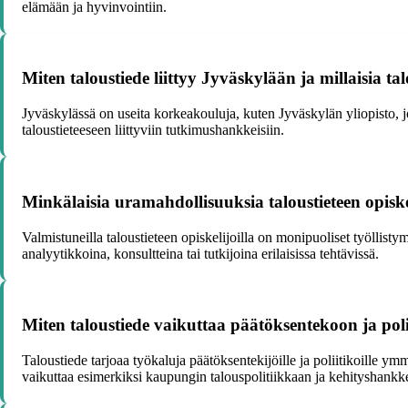
elämään ja hyvinvointiin.
Miten taloustiede liittyy Jyväskylään ja millaisia ta
Jyväskylässä on useita korkeakouluja, kuten Jyväskylän yliopisto, jotk
taloustieteeseen liittyviin tutkimushankkeisiin.
Minkälaisia uramahdollisuuksia taloustieteen opiske
Valmistuneilla taloustieteen opiskelijoilla on monipuoliset työllist
analyytikkoina, konsultteina tai tutkijoina erilaisissa tehtävissä.
Miten taloustiede vaikuttaa päätöksentekoon ja pol
Taloustiede tarjoaa työkaluja päätöksentekijöille ja poliitikoille ym
vaikuttaa esimerkiksi kaupungin talouspolitiikkaan ja kehityshankke