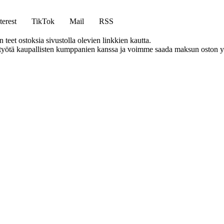
terest
TikTok
Mail
RSS
eet ostoksia sivustolla olevien linkkien kautta.
styötä kaupallisten kumppanien kanssa ja voimme saada maksun oston yh