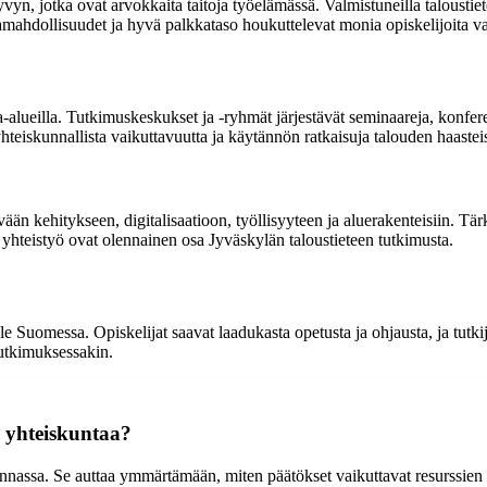
n, jotka ovat arvokkaita taitoja työelämässä. Valmistuneilla taloustiete
uramahdollisuudet ja hyvä palkkataso houkuttelevat monia opiskelijoita va
-alueilla. Tutkimuskeskukset ja -ryhmät järjestävät seminaareja, konferen
teiskunnallista vaikuttavuutta ja käytännön ratkaisuja talouden haasteis
n kehitykseen, digitalisaatioon, työllisyyteen ja aluerakenteisiin. Tär
yhteistyö ovat olennainen osa Jyväskylän taloustieteen tutkimusta.
le Suomessa. Opiskelijat saavat laadukasta opetusta ja ohjausta, ja tutk
tutkimuksessakin.
a yhteiskuntaa?
skunnassa. Se auttaa ymmärtämään, miten päätökset vaikuttavat resurssien