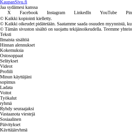
KaupanSivu.fi
Jaa sydämesi kanssa
X
Facebook
Instagram
LinkedIn
YouTube
Pin
© Kaikki kopiointi kielletty.
© Kaikki oikeudet pidätetään. Saatamme saada osuuden myynnistä, kun t
© Tämän sivuston sisältö on suojattu tekijänoikeudella. Teemme yhtei
Teksti
Ilmaista sisältöä
Hinnan alennukset
Kokemuksia
Ostosoppaat
Selitykset
Videot
Profiili
Minun käyttäjäni
sopimus
Ladata
Voitot
Työkalut
ryhmä
Ryhdy seuraajaksi
Vastaanota viestejä
Sosiaalinen
Päivitykset
Käyttäjäryhmä