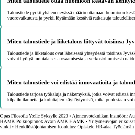
Miten taloustiede ottaa huomioon kestävän kehity
Taloustiede pyrkii yhä enenevässä määrin ottamaan huomioon kestä
vuorovaikutusta ja pyrkii löytämään kestäviä ratkaisuja taloudellise
Miten taloustiede ja liiketalous liittyvät toisiinsa J
Taloustiede ja liiketalous ovat läheisessä yhteydessä toisiinsa Jyvä
voivat hyötyä monialaisesta osaamisesta ja verkostoitumisesta näiden
Miten taloustiede voi edistää innovaatioita ja talou
Taloustiede tarjoaa työkaluja ja näkemyksiä, jotka voivat edistää i
kilpailutilannetta ja kuluttajien käyttäytymistä, mikä puolestaan voi
Opas Filosofia Yo:lle Syksylle 2023
•
Ajoneuvotekniikan Insinööri: Au
HAMK Polkuopinnot: Avoin AMK HAMK
•
Yritysneuvojan erikoisa
vinkit
•
Henkilöstöjohtamisen Koulutus: Opiskele HR-alaa Työelämän 