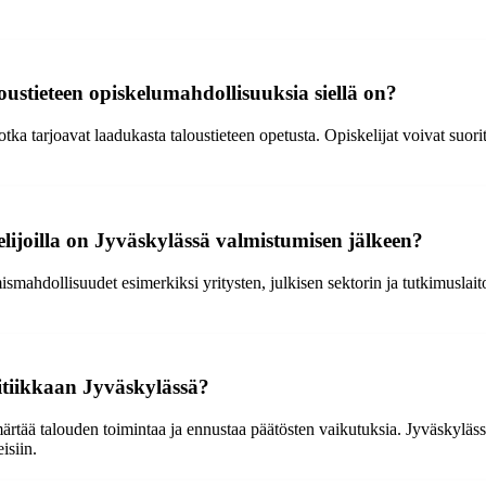
loustieteen opiskelumahdollisuuksia siellä on?
a tarjoavat laadukasta taloustieteen opetusta. Opiskelijat voivat suoritta
lijoilla on Jyväskylässä valmistumisen jälkeen?
ymismahdollisuudet esimerkiksi yritysten, julkisen sektorin ja tutkimusla
itiikkaan Jyväskylässä?
märtää talouden toimintaa ja ennustaa päätösten vaikutuksia. Jyväskylässä
isiin.