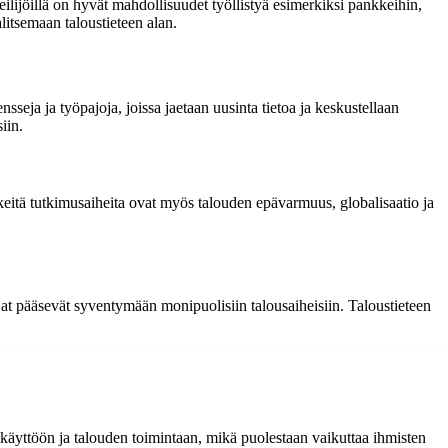
ilijöillä on hyvät mahdollisuudet työllistyä esimerkiksi pankkeihin,
litsemaan taloustieteen alan.
sseja ja työpajoja, joissa jaetaan uusinta tietoa ja keskustellaan
iin.
keitä tutkimusaiheita ovat myös talouden epävarmuus, globalisaatio ja
ijat pääsevät syventymään monipuolisiin talousaiheisiin. Taloustieteen
 käyttöön ja talouden toimintaan, mikä puolestaan vaikuttaa ihmisten