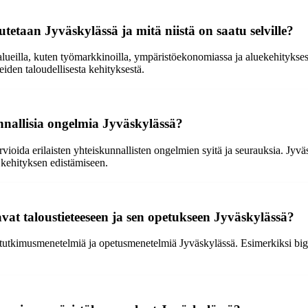
utetaan Jyväskylässä ja mitä niistä on saatu selville?
ealueilla, kuten työmarkkinoilla, ympäristöekonomiassa ja aluekehitykse
eiden taloudellisesta kehityksestä.
nnallisia ongelmia Jyväskylässä?
arvioida erilaisten yhteiskunnallisten ongelmien syitä ja seurauksia. Jyväs
kehityksen edistämiseen.
avat taloustieteeseen ja sen opetukseen Jyväskylässä?
n tutkimusmenetelmiä ja opetusmenetelmiä Jyväskylässä. Esimerkiksi big