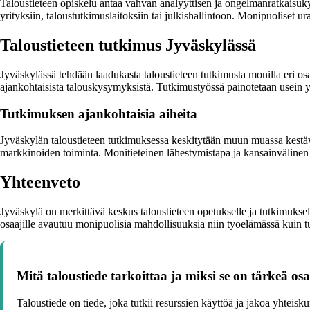
Taloustieteen opiskelu antaa vahvan analyyttisen ja ongelmanratkaisukyvy
yrityksiin, taloustutkimuslaitoksiin tai julkishallintoon. Monipuoliset 
Taloustieteen tutkimus Jyväskylässä
Jyväskylässä tehdään laadukasta taloustieteen tutkimusta monilla eri osa
ajankohtaisista talouskysymyksistä. Tutkimustyössä painotetaan usein yh
Tutkimuksen ajankohtaisia aiheita
Jyväskylän taloustieteen tutkimuksessa keskitytään muun muassa kestävää
markkinoiden toiminta. Monitieteinen lähestymistapa ja kansainvälinen 
Yhteenveto
Jyväskylä on merkittävä keskus taloustieteen opetukselle ja tutkimuksel
osaajille avautuu monipuolisia mahdollisuuksia niin työelämässä kuin 
Mitä taloustiede tarkoittaa ja miksi se on tärkeä os
Taloustiede on tiede, joka tutkii resurssien käyttöä ja jakoa yhtei