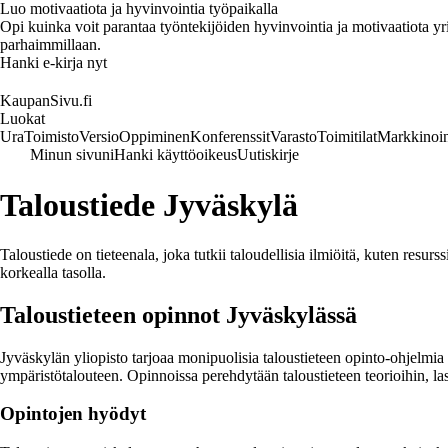
Luo motivaatiota ja hyvinvointia työpaikalla
Opi kuinka voit parantaa työntekijöiden hyvinvointia ja motivaatiota yrity
parhaimmillaan.
Hanki e-kirja nyt
KaupanSivu.fi
Luokat
Ura
Toimisto
Versio
Oppiminen
Konferenssit
Varasto
Toimitilat
Markkinoin
Minun sivuni
Hanki käyttöoikeus
Uutiskirje
Taloustiede Jyväskylä
Taloustiede on tieteenala, joka tutkii taloudellisia ilmiöitä, kuten resu
korkealla tasolla.
Taloustieteen opinnot Jyväskylässä
Jyväskylän yliopisto tarjoaa monipuolisia taloustieteen opinto-ohjelmia 
ympäristötalouteen. Opinnoissa perehdytään taloustieteen teorioihin, la
Opintojen hyödyt