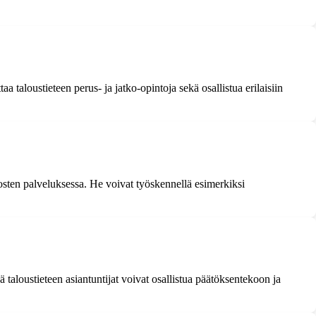
a taloustieteen perus- ja jatko-opintoja sekä osallistua erilaisiin
itosten palveluksessa. He voivat työskennellä esimerkiksi
 taloustieteen asiantuntijat voivat osallistua päätöksentekoon ja