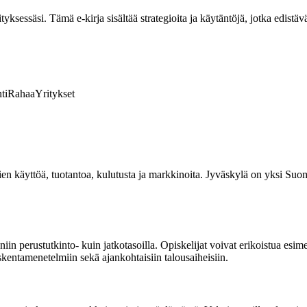
ksessäsi. Tämä e-kirja sisältää strategioita ja käytäntöjä, jotka edistävä
ti
Rahaa
Yritykset
rssien käyttöä, tuotantoa, kulutusta ja markkinoita. Jyväskylä on yksi Su
niin perustutkinto- kuin jatkotasoilla. Opiskelijat voivat erikoistua esi
skentamenetelmiin sekä ajankohtaisiin talousaiheisiin.