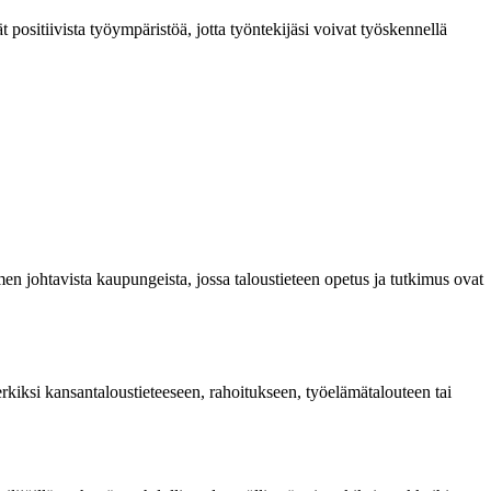
t positiivista työympäristöä, jotta työntekijäsi voivat työskennellä
omen johtavista kaupungeista, jossa taloustieteen opetus ja tutkimus ovat
merkiksi kansantaloustieteeseen, rahoitukseen, työelämätalouteen tai