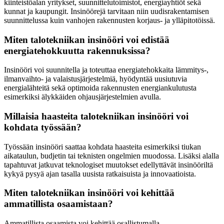
kiinteistöalan yritykset, suunnittelutoimistot, energiayhtiöt sekä
kunnat ja kaupungit. Insinöörejä tarvitaan niin uudisrakentamisen
suunnittelussa kuin vanhojen rakennusten korjaus- ja ylläpitotöissä.
Miten talotekniikan insinööri voi edistää
energiatehokkuutta rakennuksissa?
Insinööri voi suunnitella ja toteuttaa energiatehokkaita lämmitys-,
ilmanvaihto- ja valaistusjärjestelmiä, hyödyntää uusiutuvia
energialähteitä sekä optimoida rakennusten energiankulutusta
esimerkiksi älykkäiden ohjausjärjestelmien avulla.
Millaisia haasteita talotekniikan insinööri voi
kohdata työssään?
Työssään insinööri saattaa kohdata haasteita esimerkiksi tiukan
aikataulun, budjetin tai teknisten ongelmien muodossa. Lisäksi alalla
tapahtuvat jatkuvat teknologiset muutokset edellyttävät insinööriltä
kykyä pysyä ajan tasalla uusista ratkaisuista ja innovaatioista.
Miten talotekniikan insinööri voi kehittää
ammatillista osaamistaan?
Ammatillista osaamista voi kehittää osallistumalla