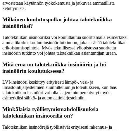
arvostetaan käytännön työkokemusta ja jatkuvaa ammatillista
kehittymistä.
Millainen koulutuspolku johtaa talotekniikka
insinööriksi?
Talotekniikan insinööriksi voi kouluttautua suorittamalla esimerkiksi
ammattikorkeakoulun insinööritutkinnon, joka sisältää talotekniikan
erikoistumisopintoja. Myös teknillisessä yliopistossa suoritettu
insinöörin tutkinto voi johtaa talotekniikan asiantuntijan uraan.
Mitä eroa on talotekniikka insinöörin ja lvi
insinöörin koulutuksessa?
LVI-insinööri keskittyy erityisesti lämpö-, vesi- ja
ilmastointijärjestelmien suunnitteluun ja toteutukseen, kun taas
talotekniikan insinööri voi olla laajemmin perehtynyt myös
esimerkiksi sähkö- ja automaatiojärjestelmiin.
Minkälaisia työllistymismahdollisuuksia
talotekniikan insinöörillä on?
Talotekniikan insinöörejä työllistävät erityisesti rakennus- ja