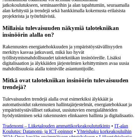
jatkokoulutukseen, seminaareihin ja alan tapahtumiin, seuraamalla
alan kehitystä ja trendejä sekä hankkimalla kokemusta erilaisista
projekteista ja työtehtävistä.
Millaisia tulevaisuuden näkymiä talotekniikan
insinöörin alalla on?
Rakennusten energiatehokkuuden ja ympäristöystävällisyyden
merkitys kasvaa jatkuvasti, mikä luo hyvät
työllistymismahdollisuudet talotekniikan insinööreille. Lisäksi
digitalisaation ja älykkäiden järjestelmien kehittyminen avaa uusia
mahdollisuuksia alalla toimiville asiantuntijoille.
Mitkä ovat talotekniikan insinöörin tulevaisuuden
trendejä?
Tulevaisuuden trendejä alalla ovat esimerkiksi älykkäät ja
automatisoidut rakennusten hallintajärjestelmät, energiatehokkaat ja
ympäristöystävälliset ratkaisut, uusiutuvien energialähteiden
hyödyntäminen sekä rakennusten elinkaaren hallinta ja digitalisaatio.
Tradenomi – Liiketalouden ammattikorkeakoulututkinto
•
IT-alan
Koulutus: Datanomi- ja ICT-opinnot
•
Yhteishaku korkeakouluihin
2024: Opas kevään ensimmäiseen yhteishakuun
•
Liikuntabiologia: