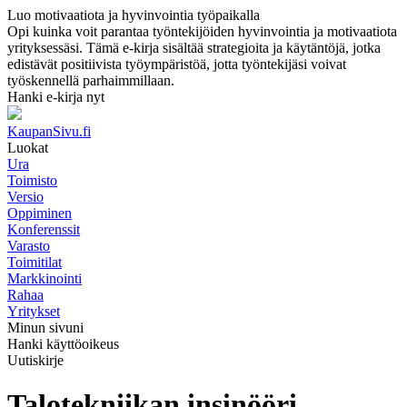
Luo motivaatiota ja hyvinvointia työpaikalla
Opi kuinka voit parantaa työntekijöiden hyvinvointia ja motivaatiota
yrityksessäsi. Tämä e-kirja sisältää strategioita ja käytäntöjä, jotka
edistävät positiivista työympäristöä, jotta työntekijäsi voivat
työskennellä parhaimmillaan.
Hanki e-kirja nyt
KaupanSivu.fi
Luokat
Ura
Toimisto
Versio
Oppiminen
Konferenssit
Varasto
Toimitilat
Markkinointi
Rahaa
Yritykset
Minun sivuni
Hanki käyttöoikeus
Uutiskirje
Talotekniikan insinööri