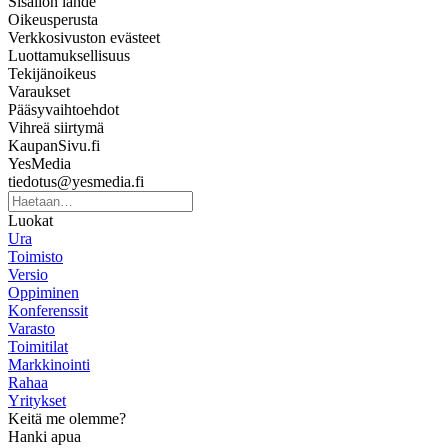
Sisällön lähde
Oikeusperusta
Verkkosivuston evästeet
Luottamuksellisuus
Tekijänoikeus
Varaukset
Pääsyvaihtoehdot
Vihreä siirtymä
KaupanSivu.fi
YesMedia
tiedotus@yesmedia.fi
Luokat
Ura
Toimisto
Versio
Oppiminen
Konferenssit
Varasto
Toimitilat
Markkinointi
Rahaa
Yritykset
Keitä me olemme?
Hanki apua