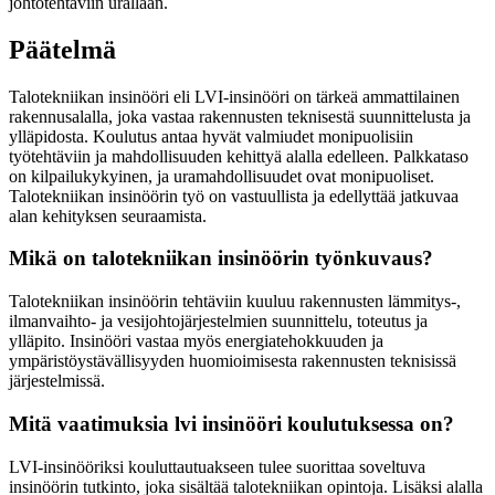
johtotehtäviin urallaan.
Päätelmä
Talotekniikan insinööri eli LVI-insinööri on tärkeä ammattilainen
rakennusalalla, joka vastaa rakennusten teknisestä suunnittelusta ja
ylläpidosta. Koulutus antaa hyvät valmiudet monipuolisiin
työtehtäviin ja mahdollisuuden kehittyä alalla edelleen. Palkkataso
on kilpailukykyinen, ja uramahdollisuudet ovat monipuoliset.
Talotekniikan insinöörin työ on vastuullista ja edellyttää jatkuvaa
alan kehityksen seuraamista.
Mikä on talotekniikan insinöörin työnkuvaus?
Talotekniikan insinöörin tehtäviin kuuluu rakennusten lämmitys-,
ilmanvaihto- ja vesijohtojärjestelmien suunnittelu, toteutus ja
ylläpito. Insinööri vastaa myös energiatehokkuuden ja
ympäristöystävällisyyden huomioimisesta rakennusten teknisissä
järjestelmissä.
Mitä vaatimuksia lvi insinööri koulutuksessa on?
LVI-insinööriksi kouluttautuakseen tulee suorittaa soveltuva
insinöörin tutkinto, joka sisältää talotekniikan opintoja. Lisäksi alalla