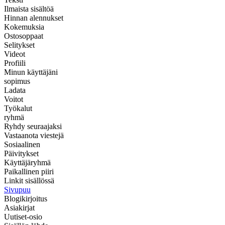
Ilmaista sisältöä
Hinnan alennukset
Kokemuksia
Ostosoppaat
Selitykset
Videot
Profiili
Minun käyttäjäni
sopimus
Ladata
Voitot
Työkalut
ryhmä
Ryhdy seuraajaksi
Vastaanota viestejä
Sosiaalinen
Päivitykset
Käyttäjäryhmä
Paikallinen piiri
Linkit sisällössä
Sivupuu
Blogikirjoitus
Asiakirjat
Uutiset-osio