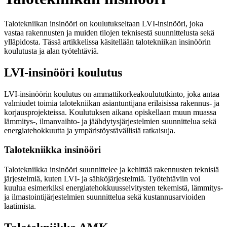
Talotekniikan insinööri on koulutukseltaan LVI-insinööri, joka
vastaa rakennusten ja muiden tilojen teknisestä suunnittelusta sekä
ylläpidosta. Tässä artikkelissa käsitellään talotekniikan insinöörin
koulutusta ja alan työtehtäviä.
LVI-insinööri koulutus
LVI-insinöörin koulutus on ammattikorkeakoulututkinto, joka antaa
valmiudet toimia talotekniikan asiantuntijana erilaisissa rakennus- ja
korjausprojekteissa. Koulutuksen aikana opiskellaan muun muassa
lämmitys-, ilmanvaihto- ja jäähdytysjärjestelmien suunnittelua sekä
energiatehokkuutta ja ympäristöystävällisiä ratkaisuja.
Talotekniikka insinööri
Talotekniikka insinööri suunnittelee ja kehittää rakennusten teknisiä
järjestelmiä, kuten LVI- ja sähköjärjestelmiä. Työtehtäviin voi
kuulua esimerkiksi energiatehokkuusselvitysten tekemistä, lämmitys-
ja ilmastointijärjestelmien suunnittelua sekä kustannusarvioiden
laatimista.