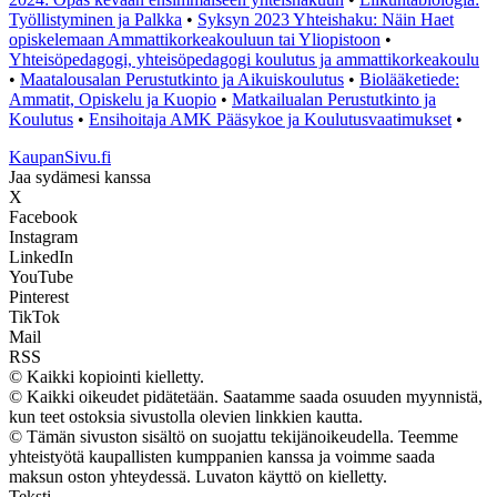
Työllistyminen ja Palkka
•
Syksyn 2023 Yhteishaku: Näin Haet
opiskelemaan Ammattikorkeakouluun tai Yliopistoon
•
Yhteisöpedagogi, yhteisöpedagogi koulutus ja ammattikorkeakoulu
•
Maatalousalan Perustutkinto ja Aikuiskoulutus
•
Biolääketiede:
Ammatit, Opiskelu ja Kuopio
•
Matkailualan Perustutkinto ja
Koulutus
•
Ensihoitaja AMK Pääsykoe ja Koulutusvaatimukset
•
KaupanSivu.fi
Jaa sydämesi kanssa
X
Facebook
Instagram
LinkedIn
YouTube
Pinterest
TikTok
Mail
RSS
© Kaikki kopiointi kielletty.
© Kaikki oikeudet pidätetään. Saatamme saada osuuden myynnistä,
kun teet ostoksia sivustolla olevien linkkien kautta.
© Tämän sivuston sisältö on suojattu tekijänoikeudella. Teemme
yhteistyötä kaupallisten kumppanien kanssa ja voimme saada
maksun oston yhteydessä. Luvaton käyttö on kielletty.
Teksti