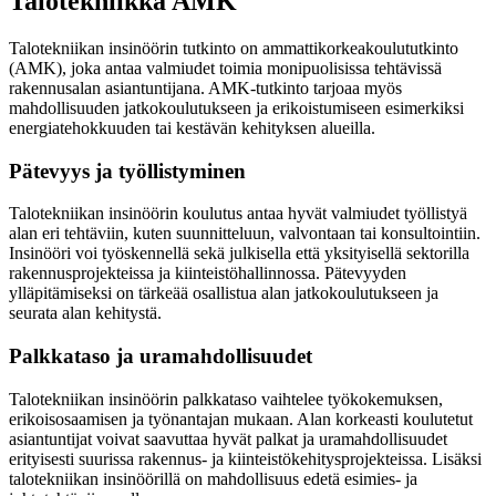
Talotekniikka AMK
Talotekniikan insinöörin tutkinto on ammattikorkeakoulututkinto
(AMK), joka antaa valmiudet toimia monipuolisissa tehtävissä
rakennusalan asiantuntijana. AMK-tutkinto tarjoaa myös
mahdollisuuden jatkokoulutukseen ja erikoistumiseen esimerkiksi
energiatehokkuuden tai kestävän kehityksen alueilla.
Pätevyys ja työllistyminen
Talotekniikan insinöörin koulutus antaa hyvät valmiudet työllistyä
alan eri tehtäviin, kuten suunnitteluun, valvontaan tai konsultointiin.
Insinööri voi työskennellä sekä julkisella että yksityisellä sektorilla
rakennusprojekteissa ja kiinteistöhallinnossa. Pätevyyden
ylläpitämiseksi on tärkeää osallistua alan jatkokoulutukseen ja
seurata alan kehitystä.
Palkkataso ja uramahdollisuudet
Talotekniikan insinöörin palkkataso vaihtelee työkokemuksen,
erikoisosaamisen ja työnantajan mukaan. Alan korkeasti koulutetut
asiantuntijat voivat saavuttaa hyvät palkat ja uramahdollisuudet
erityisesti suurissa rakennus- ja kiinteistökehitysprojekteissa. Lisäksi
talotekniikan insinöörillä on mahdollisuus edetä esimies- ja