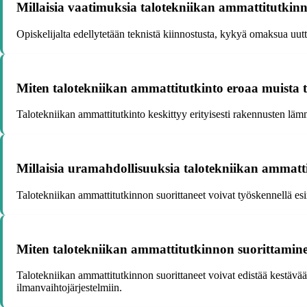
Millaisia vaatimuksia talotekniikan ammattitutkinno
Opiskelijalta edellytetään teknistä kiinnostusta, kykyä omaksua uutta 
Miten talotekniikan ammattitutkinto eroaa muista t
Talotekniikan ammattitutkinto keskittyy erityisesti rakennusten lämm
Millaisia uramahdollisuuksia talotekniikan ammatti
Talotekniikan ammattitutkinnon suorittaneet voivat työskennellä esi
Miten talotekniikan ammattitutkinnon suorittaminen
Talotekniikan ammattitutkinnon suorittaneet voivat edistää kestävää
ilmanvaihtojärjestelmiin.