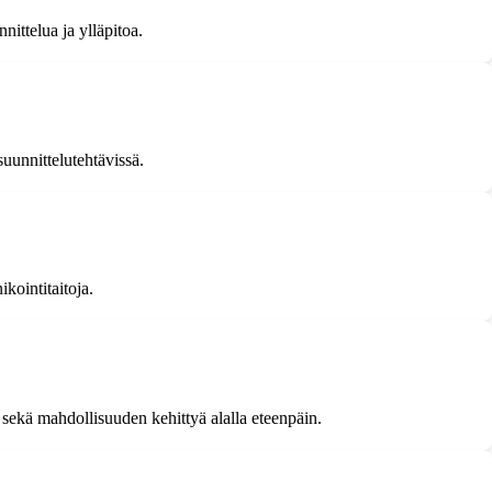
ittelua ja ylläpitoa.
suunnittelutehtävissä.
kointitaitoja.
 sekä mahdollisuuden kehittyä alalla eteenpäin.