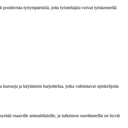
t positiivista työympäristöä, jotta työntekijäsi voivat työskennellä
a kursseja ja käytännön harjoittelua, jotka valmistavat opiskelijoita
tää osaaville ammattilaisille, ja tutkinnon suorittaneilla on hyvät