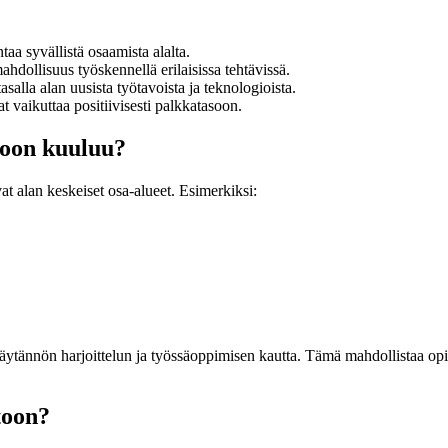
aa syvällistä osaamista alalta.
hdollisuus työskennellä erilaisissa tehtävissä.
salla alan uusista työtavoista ja teknologioista.
 vaikuttaa positiivisesti palkkatasoon.
toon kuuluu?
vat alan keskeiset osa-alueet. Esimerkiksi:
ytännön harjoittelun ja työssäoppimisen kautta. Tämä mahdollistaa opis
toon?