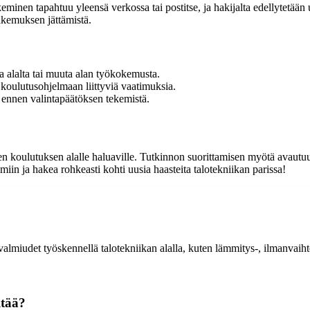
minen tapahtuu yleensä verkossa tai postitse, ja hakijalta edellytetään 
akemuksen jättämistä.
a alalta tai muuta alan työkokemusta.
ä koulutusohjelmaan liittyviä vaatimuksia.
n ennen valintapäätöksen tekemistä.
n koulutuksen alalle haluaville. Tutkinnon suorittamisen myötä avautuu
iin ja hakea rohkeasti kohti uusia haasteita talotekniikan parissa!
valmiudet työskennellä talotekniikan alalla, kuten lämmitys-, ilmanvaiht
ltää?