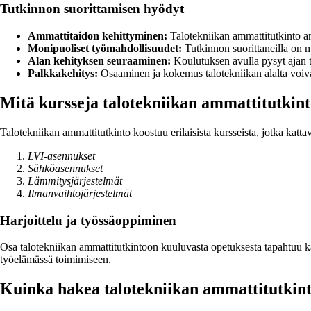
Tutkinnon suorittamisen hyödyt
Ammattitaidon kehittyminen:
Talotekniikan ammattitutkinto ant
Monipuoliset työmahdollisuudet:
Tutkinnon suorittaneilla on ma
Alan kehityksen seuraaminen:
Koulutuksen avulla pysyt ajan ta
Palkkakehitys:
Osaaminen ja kokemus talotekniikan alalta voivat
Mitä kursseja talotekniikan ammattitutkin
Talotekniikan ammattitutkinto koostuu erilaisista kursseista, jotka katta
LVI-asennukset
Sähköasennukset
Lämmitysjärjestelmät
Ilmanvaihtojärjestelmät
Harjoittelu ja työssäoppiminen
Osa talotekniikan ammattitutkintoon kuuluvasta opetuksesta tapahtuu kä
työelämässä toimimiseen.
Kuinka hakea talotekniikan ammattitutkin