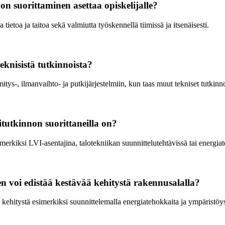
n suorittaminen asettaa opiskelijalle?
tietoa ja taitoa sekä valmiutta työskennellä tiimissä ja itsenäisesti.
eknisistä tutkinnoista?
itys-, ilmanvaihto- ja putkijärjestelmiin, kun taas muut tekniset tutkin
tutkinnon suorittaneilla on?
merkiksi LVI-asentajina, talotekniikan suunnittelutehtävissä tai energia
 voi edistää kestävää kehitystä rakennusalalla?
 kehitystä esimerkiksi suunnittelemalla energiatehokkaita ja ympäristöys