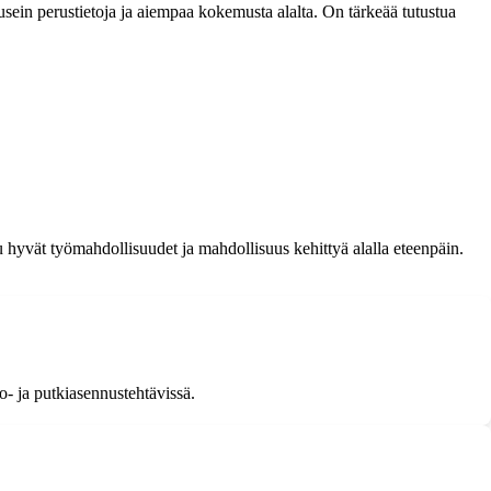
usein perustietoja ja aiempaa kokemusta alalta. On tärkeää tutustua
 hyvät työmahdollisuudet ja mahdollisuus kehittyä alalla eteenpäin.
o- ja putkiasennustehtävissä.