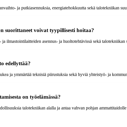
vaihto- ja putkiasennuksia, energiatehokkuutta sekä talotekniikan suunn
 suorittaneet voivat tyypillisesti hoitaa?
ja ilmastointilaitteiden asennus- ja huoltotehtävissä sekä talotekniikan 
o edellyttää?
lukea ja ymmärtää teknisiä piirustuksia sekä hyviä yhteistyö- ja kommuni
tamisesta on työelämässä?
ollisuuksia talotekniikan alalla ja antaa vahvan pohjan ammattitaidolle