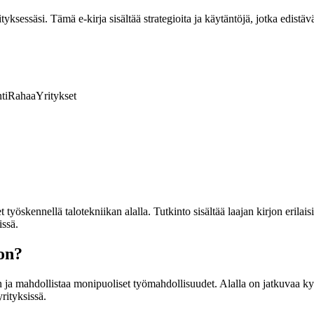
ksessäsi. Tämä e-kirja sisältää strategioita ja käytäntöjä, jotka edistävä
ti
Rahaa
Yritykset
öskennellä talotekniikan alalla. Tutkinto sisältää laajan kirjon erilaisi
ssä.
on?
ja mahdollistaa monipuoliset työmahdollisuudet. Alalla on jatkuvaa kysyn
yrityksissä.