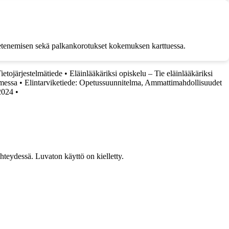
la etenemisen sekä palkankorotukset kokemuksen karttuessa.
ietojärjestelmätiede
•
Eläinlääkäriksi opiskelu – Tie eläinlääkäriksi
messa
•
Elintarviketiede: Opetussuunnitelma, Ammattimahdollisuudet
2024
•
teydessä. Luvaton käyttö on kielletty.