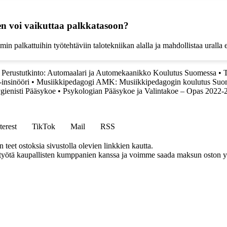
en voi vaikuttaa palkkatasoon?
in palkattuihin työtehtäviin talotekniikan alalla ja mahdollistaa ural
Perustutkinto: Automaalari ja Automekaanikko Koulutus Suomessa
•
T
-insinööri
•
Musiikkipedagogi AMK: Musiikkipedagogin koulutus Suo
gienisti Pääsykoe
•
Psykologian Pääsykoe ja Valintakoe – Opas 2022-
terest
TikTok
Mail
RSS
eet ostoksia sivustolla olevien linkkien kautta.
styötä kaupallisten kumppanien kanssa ja voimme saada maksun oston yh