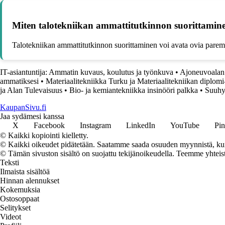
Miten talotekniikan ammattitutkinnon suorittamin
Talotekniikan ammattitutkinnon suorittaminen voi avata ovia paremm
IT-asiantuntija: Ammatin kuvaus, koulutus ja työnkuva
•
Ajoneuvoalan 
ammatiksesi
•
Materiaalitekniikka Turku ja Materiaalitekniikan diplomi
ja Alan Tulevaisuus
•
Bio- ja kemiantekniikka insinööri palkka
•
Suuhy
KaupanSivu.fi
Jaa sydämesi kanssa
X
Facebook
Instagram
LinkedIn
YouTube
Pin
© Kaikki kopiointi kielletty.
© Kaikki oikeudet pidätetään. Saatamme saada osuuden myynnistä, kun t
© Tämän sivuston sisältö on suojattu tekijänoikeudella. Teemme yhtei
Teksti
Ilmaista sisältöä
Hinnan alennukset
Kokemuksia
Ostosoppaat
Selitykset
Videot