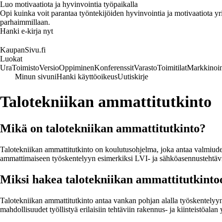
Luo motivaatiota ja hyvinvointia työpaikalla
Opi kuinka voit parantaa työntekijöiden hyvinvointia ja motivaatiota yrity
parhaimmillaan.
Hanki e-kirja nyt
KaupanSivu.fi
Luokat
Ura
Toimisto
Versio
Oppiminen
Konferenssit
Varasto
Toimitilat
Markkinoin
Minun sivuni
Hanki käyttöoikeus
Uutiskirje
Talotekniikan ammattitutkinto
Mikä on talotekniikan ammattitutkinto?
Talotekniikan ammattitutkinto on koulutusohjelma, joka antaa valmiudet ty
ammattimaiseen työskentelyyn esimerkiksi LVI- ja sähköasennustehtävi
Miksi hakea talotekniikan ammattitutkinto
Talotekniikan ammattitutkinto antaa vankan pohjan alalla työskentelyyn 
mahdollisuudet työllistyä erilaisiin tehtäviin rakennus- ja kiinteistöalan 