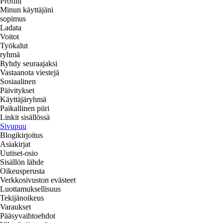
Profiili
Minun käyttäjäni
sopimus
Ladata
Voitot
Työkalut
ryhmä
Ryhdy seuraajaksi
Vastaanota viestejä
Sosiaalinen
Päivitykset
Käyttäjäryhmä
Paikallinen piiri
Linkit sisällössä
Sivupuu
Blogikirjoitus
Asiakirjat
Uutiset-osio
Sisällön lähde
Oikeusperusta
Verkkosivuston evästeet
Luottamuksellisuus
Tekijänoikeus
Varaukset
Pääsyvaihtoehdot