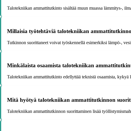
Talotekniikan ammattitutkinto sisältää muun muassa lämmitys-, ilman
Millaisia työtehtäviä talotekniikan ammattitutkinnon
Tutkinnon suorittaneet voivat työskennellä esimerkiksi lämpö-, vesi- 
Minkälaista osaamista talotekniikan ammattitutkint
Talotekniikan ammattitutkinto edellyttää teknistä osaamista, kykyä 
Mitä hyötyä talotekniikan ammattitutkinnon suorit
Talotekniikan ammattitutkinnon suorittaminen lisää työllistymismahd