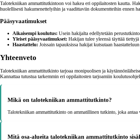
Talotekniikan ammattitutkintoon voi hakea eri oppilaitosten kautta. Hake
huolellisesti hakumenettelyihin ja vaadittaviin dokumentteihin ennen h
Pääsyvaatimukset
Aikaisempi koulutus:
Usein hakijalta edellytetään perustutkinto
Yleiset pääsyvaatimukset:
Hakijan tulee yleensä täyttää tiettyj
Haastattelu:
Joissain tapauksissa hakijat kutsutaan haastatteluu
Yhteenveto
Talotekniikan ammattitutkinto tarjoaa monipuolisen ja käytännönläheise
Kannattaa tutustua tarkemmin eri oppilaitosten tarjoamiin koulutusohjelm
Mikä on talotekniikan ammattitutkinto?
Talotekniikan ammattitutkinto on ammatillinen tutkinto, joka antaa 
Mitä osa-alueita talotekniikan ammattitutkinto sisä