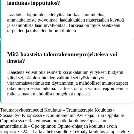
laadukas lopputulos?
Laadukas lopputulos edellyttää tarkkaa suunnittelua,
ammattitaitoista työvoimaa, laadukkaiden materiaalien käyttöä
ja säännöllistä laadunvalvontaa. Tärkeää on myös asiakkaan
tarpeiden ja toiveiden huomioiminen.
Mitä haasteita talonrakennusprojekteissa voi
ilmetä?
Haasteita voivat olla esimerkiksi aikataulun ylitykset, budjetin
ylitykset, sääolosuhteiden vaikutukset työskentelyyn,
viranomaisvaatimusten täyttäminen ja mahdolliset muutostarpeet
rakennusprosessin aikana. Tärkeää on olla valmis reagoimaan ja
ratkaisemaan mahdolliset ongelmat nopeasti.
Traumapsykoterapeutti Koulutus – Traumaterapia Koulutus
•
Sosiaalityö Kuopiossa
•
Koulunkäynnin Avustaja: Tuki Oppilaille
Oppimisessa
•
Rakennusautomaatio koulutus: Opas alan
ammattilaisille
•
Opo opinnot: Opinto-ohjaajan koulutus avoin
yliopisto
•
k24 – Tärkeä tieto sinulle
•
Tekoäly koulutus ja opiskelu
•