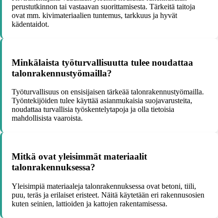
perustutkinnon tai vastaavan suorittamisesta. Tärkeitä taitoja
ovat mm. kivimateriaalien tuntemus, tarkkuus ja hyvät
kädentaidot.
Minkälaista työturvallisuutta tulee noudattaa
talonrakennustyömailla?
Työturvallisuus on ensisijaisen tärkeää talonrakennustyömailla.
Työntekijöiden tulee käyttää asianmukaisia suojavarusteita,
noudattaa turvallisia työskentelytapoja ja olla tietoisia
mahdollisista vaaroista.
Mitkä ovat yleisimmät materiaalit
talonrakennuksessa?
Yleisimpiä materiaaleja talonrakennuksessa ovat betoni, tiili,
puu, teräs ja erilaiset eristeet. Näitä käytetään eri rakennusosien
kuten seinien, lattioiden ja kattojen rakentamisessa.