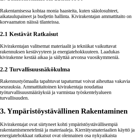
Rakentamisessa kohtaa monia haasteita, kuten sääolosuhteet,
aikataulupaineet ja budjetin hallinta. Kivirakentajan ammattitaito on
korvaamaton näissä tilanteissa.
2.1 Kestävät Ratkaisut
Kivirakentajan valitsemat materiaalit ja tekniikat vaikuttavat
rakennuksen kestävyyteen ja energiatehokkuuteen. Laadukas
kivirakenne kestää aikaa ja säilyttää arvonsa vuosikymmeniä.
2.2 Turvallisuusnäkökulma
Rakennustyömaalla tapahtuvat tapaturmat voivat aiheuttaa vakavia
seurauksia. Ammattitaitoinen kivirakentaja noudattaa
työturvallisuusmääräyksiä ja varmistaa työskentelyalueen
turvallisuuden.
3. Ympäristöystävällinen Rakentaminen
Kivirakentajat ovat siirtyneet kohti ympäristöystävällisempiä
rakentamismenetelmiä ja materiaaleja. Kierrätysmateriaalien käyttö ja
energiatehokkaat ratkaisut ovat olennainen osa nykyaikaista