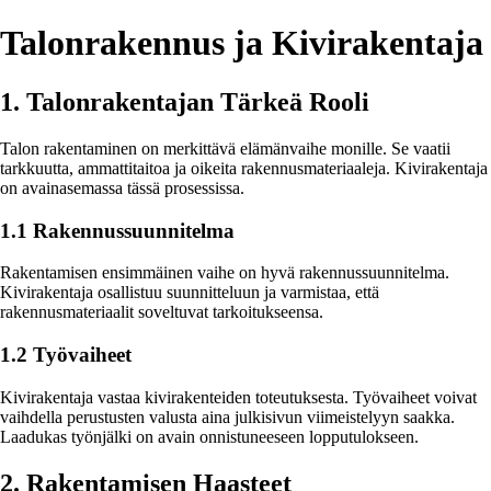
Talonrakennus ja Kivirakentaja
1. Talonrakentajan Tärkeä Rooli
Talon rakentaminen on merkittävä elämänvaihe monille. Se vaatii
tarkkuutta, ammattitaitoa ja oikeita rakennusmateriaaleja. Kivirakentaja
on avainasemassa tässä prosessissa.
1.1 Rakennussuunnitelma
Rakentamisen ensimmäinen vaihe on hyvä rakennussuunnitelma.
Kivirakentaja osallistuu suunnitteluun ja varmistaa, että
rakennusmateriaalit soveltuvat tarkoitukseensa.
1.2 Työvaiheet
Kivirakentaja vastaa kivirakenteiden toteutuksesta. Työvaiheet voivat
vaihdella perustusten valusta aina julkisivun viimeistelyyn saakka.
Laadukas työnjälki on avain onnistuneeseen lopputulokseen.
2. Rakentamisen Haasteet