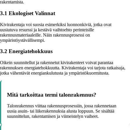
rakentamista.
3.1 Ekologiset Valinnat
Kivirakentaja voi suosia esimerkiksi luonnonkiviä, jotka ovat
uusiutuva resurssi ja kestävä vaihtoehto perinteisille
rakennusmateriaaleille. Näin rakennusprosessi on
ympäristöystävällisempi.
3.2 Energiatehokkuus
Oikein suunnitellut ja rakennetut kivirakenteet voivat parantaa
rakennuksen energiatehokkuutta. Kivirakentaja voi tarjota ratkaisuja,
jotka vähentävät energiankulutusta ja ympäristökuormitusta.
Mitä tarkoittaa termi talonrakennus?
Talonrakennus viittaa rakennusprosessiin, jossa rakennetaan
uusia asuin- tai liikerakennuksia alusta loppuun. Se sisältää
suunnittelun, rakentamisen ja viimeistelyn vaiheet.