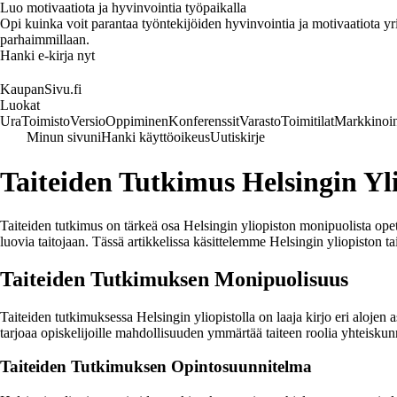
Luo motivaatiota ja hyvinvointia työpaikalla
Opi kuinka voit parantaa työntekijöiden hyvinvointia ja motivaatiota yrity
parhaimmillaan.
Hanki e-kirja nyt
KaupanSivu.fi
Luokat
Ura
Toimisto
Versio
Oppiminen
Konferenssit
Varasto
Toimitilat
Markkinoin
Minun sivuni
Hanki käyttöoikeus
Uutiskirje
Taiteiden Tutkimus Helsingin Yli
Taiteiden tutkimus on tärkeä osa Helsingin yliopiston monipuolista opet
luovia taitojaan. Tässä artikkelissa käsittelemme Helsingin yliopiston ta
Taiteiden Tutkimuksen Monipuolisuus
Taiteiden tutkimuksessa Helsingin yliopistolla on laaja kirjo eri alojen a
tarjoaa opiskelijoille mahdollisuuden ymmärtää taiteen roolia yhteiskunn
Taiteiden Tutkimuksen Opintosuunnitelma