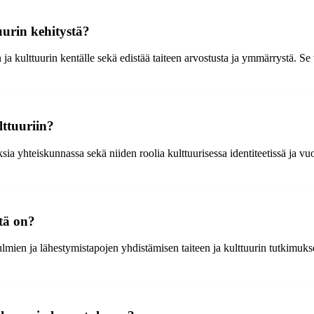
uurin kehitystä?
 ja kulttuurin kentälle sekä edistää taiteen arvostusta ja ymmärrystä. Se
lttuuriin?
uksia yhteiskunnassa sekä niiden roolia kulttuurisessa identiteetissä ja 
tä on?
ulmien ja lähestymistapojen yhdistämisen taiteen ja kulttuurin tutkimuk