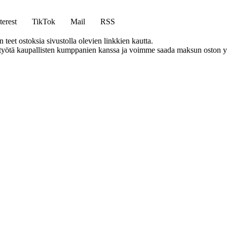
terest
TikTok
Mail
RSS
eet ostoksia sivustolla olevien linkkien kautta.
styötä kaupallisten kumppanien kanssa ja voimme saada maksun oston yh