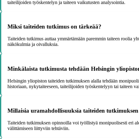
taiteilijoiden työskentelyn ja taiteen vaikutusten analysointia.
Miksi taiteiden tutkimus on tärkeää?
Taiteiden tutkimus auttaa ymmärtämään paremmin taiteen roolia yhteis
näkökulmia ja oivalluksia.
Minkälaista tutkimusta tehdään Helsingin yliopisto
Helsingin yliopiston taiteiden tutkimuksen alalla tehdään monipuolista
historiaan, nykytaiteeseen, taiteilijoiden työskentelyyn tai taiteen v
Millaisia uramahdollisuuksia taiteiden tutkimuksen
Taiteiden tutkimuksen opinnoilla voi työllistyä monipuolisesti eri al
välittämiseen liittyviin tehtäviin.