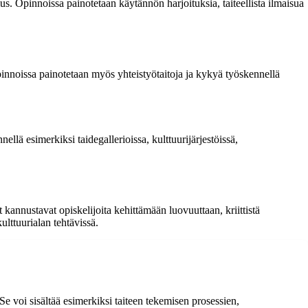
. Opinnoissa painotetaan käytännön harjoituksia, taiteellista ilmaisua
pinnoissa painotetaan myös yhteistyötaitoja ja kykyä työskennellä
llä esimerkiksi taidegallerioissa, kulttuurijärjestöissä,
kannustavat opiskelijoita kehittämään luovuuttaan, kriittistä
ulttuurialan tehtävissä.
Se voi sisältää esimerkiksi taiteen tekemisen prosessien,