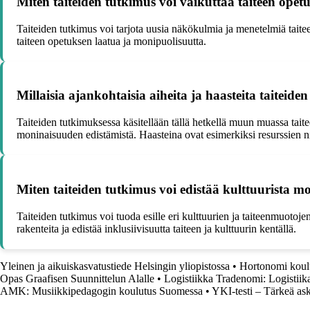
Miten taiteiden tutkimus voi vaikuttaa taiteen ope
Taiteiden tutkimus voi tarjota uusia näkökulmia ja menetelmiä tait
taiteen opetuksen laatua ja monipuolisuutta.
Millaisia ajankohtaisia aiheita ja haasteita taiteide
Taiteiden tutkimuksessa käsitellään tällä hetkellä muun muassa taite
moninaisuuden edistämistä. Haasteina ovat esimerkiksi resurssien n
Miten taiteiden tutkimus voi edistää kulttuurista mo
Taiteiden tutkimus voi tuoda esille eri kulttuurien ja taiteenmuotoje
rakenteita ja edistää inklusiivisuutta taiteen ja kulttuurin kentällä.
Yleinen ja aikuiskasvatustiede Helsingin yliopistossa
•
Hortonomi koulu
Opas Graafisen Suunnittelun Alalle
•
Logistiikka Tradenomi: Logistiik
AMK: Musiikkipedagogin koulutus Suomessa
•
YKI-testi – Tärkeä ask