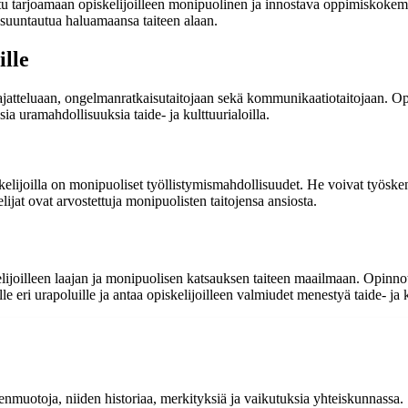
tu tarjoamaan opiskelijoilleen monipuolinen ja innostava oppimiskokemus
ja suuntautua haluamaansa taiteen alaan.
lle
 ajatteluaan, ongelmanratkaisutaitojaan sekä kommunikaatiotaitojaan. O
sia uramahdollisuuksia taide- ja kulttuurialoilla.
elijoilla on monipuoliset työllistymismahdollisuudet. He voivat työskenne
ijat ovat arvostettuja monipuolisten taitojensa ansiosta.
lijoilleen laajan ja monipuolisen katsauksen taiteen maailmaan. Opinnot 
le eri urapoluille ja antaa opiskelijoilleen valmiudet menestyä taide- ja k
eenmuotoja, niiden historiaa, merkityksiä ja vaikutuksia yhteiskunnassa. 