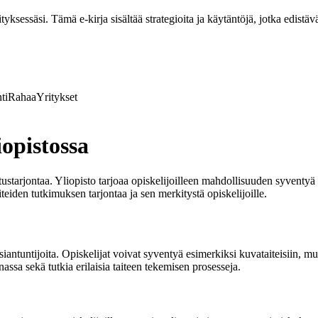
ksessäsi. Tämä e-kirja sisältää strategioita ja käytäntöjä, jotka edistävä
ti
Rahaa
Yritykset
opistossa
ustarjontaa. Yliopisto tarjoaa opiskelijoilleen mahdollisuuden syventyä 
iteiden tutkimuksen tarjontaa ja sen merkitystä opiskelijoille.
siantuntijoita. Opiskelijat voivat syventyä esimerkiksi kuvataiteisiin, mus
assa sekä tutkia erilaisia taiteen tekemisen prosesseja.