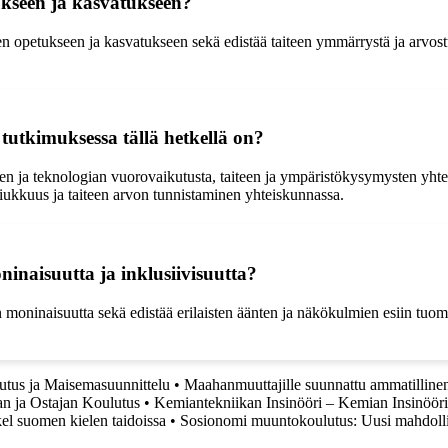
tukseen ja kasvatukseen?
een opetukseen ja kasvatukseen sekä edistää taiteen ymmärrystä ja arvo
n tutkimuksessa tällä hetkellä on?
en ja teknologian vuorovaikutusta, taiteen ja ympäristökysymysten yhteyks
iukkuus ja taiteen arvon tunnistaminen yhteiskunnassa.
ninaisuutta ja inklusiivisuutta?
n moninaisuutta sekä edistää erilaisten äänten ja näkökulmien esiin tuomis
tus ja Maisemasuunnittelu
•
Maahanmuuttajille suunnattu ammatillinen
an ja Ostajan Koulutus
•
Kemiantekniikan Insinööri – Kemian Insinööri
el suomen kielen taidoissa
•
Sosionomi muuntokoulutus: Uusi mahdolli