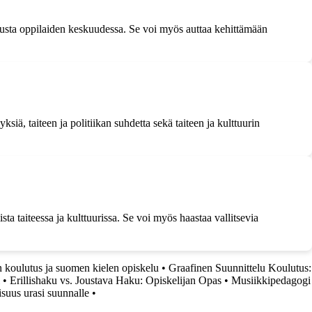
stusta oppilaiden keskuudessa. Se voi myös auttaa kehittämään
iä, taiteen ja politiikan suhdetta sekä taiteen ja kulttuurin
ta taiteessa ja kulttuurissa. Se voi myös haastaa vallitsevia
 koulutus ja suomen kielen opiskelu
•
Graafinen Suunnittelu Koulutus:
•
Erillishaku vs. Joustava Haku: Opiskelijan Opas
•
Musiikkipedagogi
suus urasi suunnalle
•