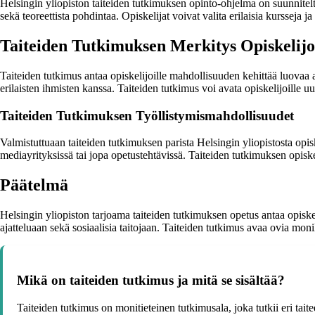
Helsingin yliopiston taiteiden tutkimuksen opinto-ohjelma on suunnitel
sekä teoreettista pohdintaa. Opiskelijat voivat valita erilaisia kursseja 
Taiteiden Tutkimuksen Merkitys Opiskelijoi
Taiteiden tutkimus antaa opiskelijoille mahdollisuuden kehittää luovaa
erilaisten ihmisten kanssa. Taiteiden tutkimus voi avata opiskelijoille uu
Taiteiden Tutkimuksen Työllistymismahdollisuudet
Valmistuttuaan taiteiden tutkimuksen parista Helsingin yliopistosta opisk
mediayrityksissä tai jopa opetustehtävissä. Taiteiden tutkimuksen opiskel
Päätelmä
Helsingin yliopiston tarjoama taiteiden tutkimuksen opetus antaa opiske
ajatteluaan sekä sosiaalisia taitojaan. Taiteiden tutkimus avaa ovia monil
Mikä on taiteiden tutkimus ja mitä se sisältää?
Taiteiden tutkimus on monitieteinen tutkimusala, joka tutkii eri tait