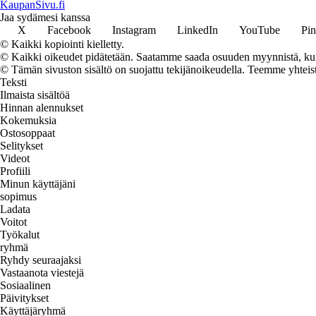
KaupanSivu.fi
Jaa sydämesi kanssa
X
Facebook
Instagram
LinkedIn
YouTube
Pin
© Kaikki kopiointi kielletty.
© Kaikki oikeudet pidätetään. Saatamme saada osuuden myynnistä, kun t
© Tämän sivuston sisältö on suojattu tekijänoikeudella. Teemme yhtei
Teksti
Ilmaista sisältöä
Hinnan alennukset
Kokemuksia
Ostosoppaat
Selitykset
Videot
Profiili
Minun käyttäjäni
sopimus
Ladata
Voitot
Työkalut
ryhmä
Ryhdy seuraajaksi
Vastaanota viestejä
Sosiaalinen
Päivitykset
Käyttäjäryhmä