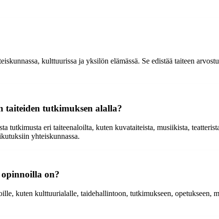
kunnassa, kulttuurissa ja yksilön elämässä. Se edistää taiteen arvostus
n taiteiden tutkimuksen alalla?
 tutkimusta eri taiteenaloilta, kuten kuvataiteista, musiikista, teatterist
aikutuksiin yhteiskunnassa.
 opinnoilla on?
oille, kuten kulttuurialalle, taidehallintoon, tutkimukseen, opetukseen, m