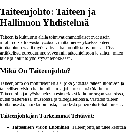
Taiteenjohto: Taiteen ja
Hallinnon Yhdistelmä
Taiteen ja kulttuurin alalla toimivat ammattilaiset ovat usein
intohimoisia luovasta työstään, mutta menestyksekäs taiteen
tuottaminen vaatii myös vahvaa hallinnollista osaamista. Tässä
artikkelissa pureudumme syvemmin taiteenjohtoon ja siihen, miten
taide ja hallinto yhdistyvät tehokkaasti.
Mikä On Taiteenjohto?
Taiteenjohto on monitieteinen ala, joka yhdistää taiteen luomisen ja
taiteellisen vision hallinnollisiin ja johtamisen näkökulmiin.
Taiteenjohtajat työskentelevät esimerkiksi kulttuuriorganisaatioissa,
kuten teattereissa, museoissa ja taidegallerioissa, vastaten taiteen
tuottamisesta, markkinoinnista, taloudesta ja henkilöstöhallinnosta.
Taiteenjohtajan Tärkeimmät Tehtävät:
Taiteellisen Vision Luominen:
Taiteenjohtajan tulee kehittää