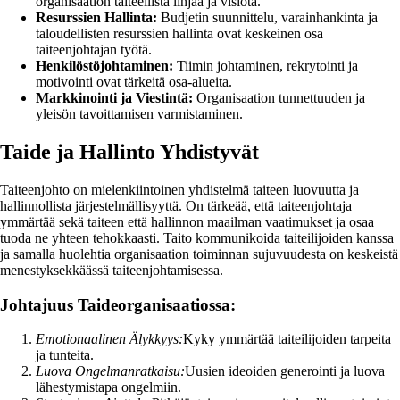
organisaation taiteellista linjaa ja visiota.
Resurssien Hallinta:
Budjetin suunnittelu, varainhankinta ja
taloudellisten resurssien hallinta ovat keskeinen osa
taiteenjohtajan työtä.
Henkilöstöjohtaminen:
Tiimin johtaminen, rekrytointi ja
motivointi ovat tärkeitä osa-alueita.
Markkinointi ja Viestintä:
Organisaation tunnettuuden ja
yleisön tavoittamisen varmistaminen.
Taide ja Hallinto Yhdistyvät
Taiteenjohto on mielenkiintoinen yhdistelmä taiteen luovuutta ja
hallinnollista järjestelmällisyyttä. On tärkeää, että taiteenjohtaja
ymmärtää sekä taiteen että hallinnon maailman vaatimukset ja osaa
tuoda ne yhteen tehokkaasti. Taito kommunikoida taiteilijoiden kanssa
ja samalla huolehtia organisaation toiminnan sujuvuudesta on keskeistä
menestyksekkäässä taiteenjohtamisessa.
Johtajuus Taideorganisaatiossa:
Emotionaalinen Älykkyys:
Kyky ymmärtää taiteilijoiden tarpeita
ja tunteita.
Luova Ongelmanratkaisu:
Uusien ideoiden generointi ja luova
lähestymistapa ongelmiin.