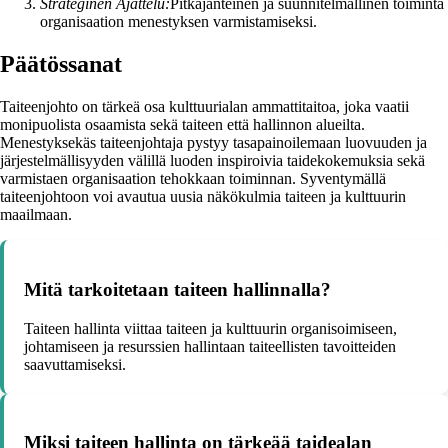
Strateginen Ajattelu:
Pitkäjänteinen ja suunnitelmallinen toiminta
organisaation menestyksen varmistamiseksi.
Päätössanat
Taiteenjohto on tärkeä osa kulttuurialan ammattitaitoa, joka vaatii
monipuolista osaamista sekä taiteen että hallinnon alueilta.
Menestyksekäs taiteenjohtaja pystyy tasapainoilemaan luovuuden ja
järjestelmällisyyden välillä luoden inspiroivia taidekokemuksia sekä
varmistaen organisaation tehokkaan toiminnan. Syventymällä
taiteenjohtoon voi avautua uusia näkökulmia taiteen ja kulttuurin
maailmaan.
Mitä tarkoitetaan taiteen hallinnalla?
Taiteen hallinta viittaa taiteen ja kulttuurin organisoimiseen,
johtamiseen ja resurssien hallintaan taiteellisten tavoitteiden
saavuttamiseksi.
Miksi taiteen hallinta on tärkeää taidealan