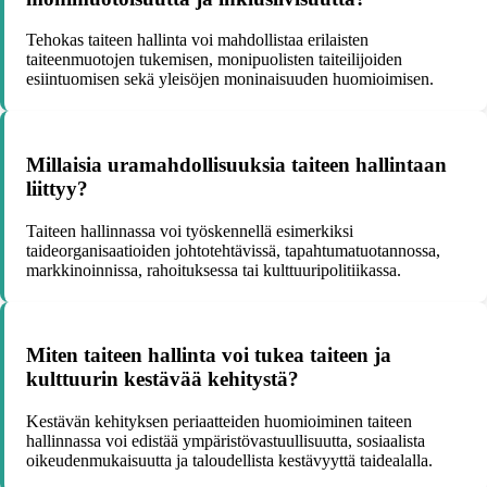
Tehokas taiteen hallinta voi mahdollistaa erilaisten
taiteenmuotojen tukemisen, monipuolisten taiteilijoiden
esiintuomisen sekä yleisöjen moninaisuuden huomioimisen.
Millaisia uramahdollisuuksia taiteen hallintaan
liittyy?
Taiteen hallinnassa voi työskennellä esimerkiksi
taideorganisaatioiden johtotehtävissä, tapahtumatuotannossa,
markkinoinnissa, rahoituksessa tai kulttuuripolitiikassa.
Miten taiteen hallinta voi tukea taiteen ja
kulttuurin kestävää kehitystä?
Kestävän kehityksen periaatteiden huomioiminen taiteen
hallinnassa voi edistää ympäristövastuullisuutta, sosiaalista
oikeudenmukaisuutta ja taloudellista kestävyyttä taidealalla.