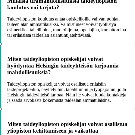
Millaisia uramahdollisuuksia taideyliopiston
koulutus voi tarjota?
Taideyliopiston koulutus antaa opiskelijoille vahvan pohjan
taiteen alan ammattilaisiksi. Valmistuneet voivat työllistyä
esimerkiksi taiteilijoina, muotoilijoina, opettajina, kuraattoreina
tai erilaisissa taidealan asiantuntijatehtävissä.
Miten taideyliopiston opiskelijat voivat
hyödyntää Helsingin taideyhteisön tarjoamia
mahdollisuuksia?
Taideyliopiston opiskelijat voivat osallistua erilaisiin
taideprojekteihin, näyttelyihin, tapahtumiin ja työpajoihin, joita
Helsingin taideyhteisö tarjoaa. Näin he voivat luoda kontakteja
ja saada arvokasta kokemusta taidealan ammattilaisina.
Miten taideyliopiston opiskelijat voivat osallistua
yliopiston kehittämiseen ja vaikuttaa