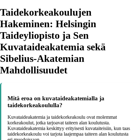
Taidekorkeakoulujen
Hakeminen: Helsingin
Taideyliopisto ja Sen
Kuvataideakatemia sekä
Sibelius-Akatemian
Mahdollisuudet
Mitä eroa on kuvataideakatemialla ja
taidekorkeakoululla?
Kuvataideakatemia ja taidekorkeakoulu ovat molemmat
korkeakoulut, jotka tarjoavat taiteen alan koulutusta.
Kuvataideakatemia keskittyy erityisesti kuvataiteisiin, kun taas
taidekorkeakoulu voi tarjota laajempaa taiteen alan koulutusta
eri muodoissaan.