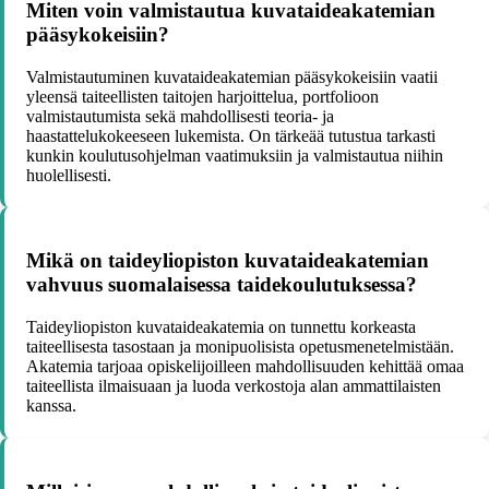
Miten voin valmistautua kuvataideakatemian
pääsykokeisiin?
Valmistautuminen kuvataideakatemian pääsykokeisiin vaatii
yleensä taiteellisten taitojen harjoittelua, portfolioon
valmistautumista sekä mahdollisesti teoria- ja
haastattelukokeeseen lukemista. On tärkeää tutustua tarkasti
kunkin koulutusohjelman vaatimuksiin ja valmistautua niihin
huolellisesti.
Mikä on taideyliopiston kuvataideakatemian
vahvuus suomalaisessa taidekoulutuksessa?
Taideyliopiston kuvataideakatemia on tunnettu korkeasta
taiteellisesta tasostaan ja monipuolisista opetusmenetelmistään.
Akatemia tarjoaa opiskelijoilleen mahdollisuuden kehittää omaa
taiteellista ilmaisuaan ja luoda verkostoja alan ammattilaisten
kanssa.