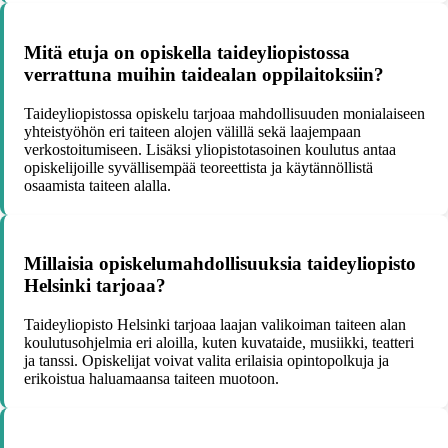
Mitä etuja on opiskella taideyliopistossa
verrattuna muihin taidealan oppilaitoksiin?
Taideyliopistossa opiskelu tarjoaa mahdollisuuden monialaiseen
yhteistyöhön eri taiteen alojen välillä sekä laajempaan
verkostoitumiseen. Lisäksi yliopistotasoinen koulutus antaa
opiskelijoille syvällisempää teoreettista ja käytännöllistä
osaamista taiteen alalla.
Millaisia opiskelumahdollisuuksia taideyliopisto
Helsinki tarjoaa?
Taideyliopisto Helsinki tarjoaa laajan valikoiman taiteen alan
koulutusohjelmia eri aloilla, kuten kuvataide, musiikki, teatteri
ja tanssi. Opiskelijat voivat valita erilaisia opintopolkuja ja
erikoistua haluamaansa taiteen muotoon.