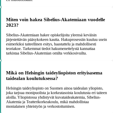
Miten voin hakea Sibelius-Akatemiaan vuodelle
2023?
Sibelius-Akatemiaan hakee opiskelijoita yleensä keväisin
järjestettävän pääsykokeen kautta. Hakuprosessiin kuuluu usein
esimerkiksi taiteellinen esitys, haastattelu ja mahdollisesti
teoriakoe. Tarkemmat tiedot hakumenettelystä kannattaa
tarkistaa Sibelius-Akatemian omilta verkkosivuilta.
Mikä on Helsingin taideyliopiston erityisasema
taidealan koulutuksessa?
Helsingin taideyliopisto on Suomen ainoa taidealan yliopisto,
joka tarjoaa monipuolista ja korkeatasoista koulutusta eri taiteen
aloilla. Yliopistossa yhdistyvät kuvataideakatemia, Sibelius-
Akatemia ja Teatterikorkeakoulu, mikä mahdollistaa
monialaisen yhteistyön ja verkostoitumisen.