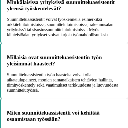
Minkälaisissa yrityksissä suunnitteluassistentit
yleensä työskentelevät?
Suunnitteluassistentit voivat työskennellä esimerkiksi
arkkitehtitoimistoissa, suunnittelutoimistoissa, rakennusalan
yrityksissä tai sisustussuunnittelutoimistoissa. Myös
kiinteistöalan yritykset voivat tarjota työmahdollisuuksia.
Millaisia ovat suunnitteluassistentin työn
yleisimmät haasteet?
Suunnitteluassistentin työn haasteita voivat olla
aikataulupaineet, monien samanaikaisten tehtävien hallinta,
tiimityöskentely sekä vaatimukset tarkkuudesta ja luovuudesta
suunnittelutyössä.
Miten suunnitteluassistentti voi kehittää
osaamistaan työssään?