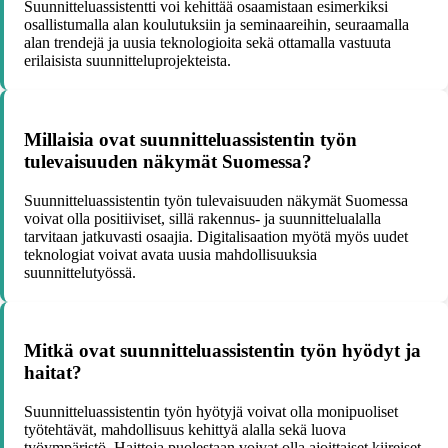
Suunnitteluassistentti voi kehittää osaamistaan esimerkiksi
osallistumalla alan koulutuksiin ja seminaareihin, seuraamalla
alan trendejä ja uusia teknologioita sekä ottamalla vastuuta
erilaisista suunnitteluprojekteista.
Millaisia ovat suunnitteluassistentin työn
tulevaisuuden näkymät Suomessa?
Suunnitteluassistentin työn tulevaisuuden näkymät Suomessa
voivat olla positiiviset, sillä rakennus- ja suunnittelualalla
tarvitaan jatkuvasti osaajia. Digitalisaation myötä myös uudet
teknologiat voivat avata uusia mahdollisuuksia
suunnittelutyössä.
Mitkä ovat suunnitteluassistentin työn hyödyt ja
haitat?
Suunnitteluassistentin työn hyötyjä voivat olla monipuoliset
työtehtävät, mahdollisuus kehittyä alalla sekä luova
työympäristö. Haittoja puolestaan voivat olla ajoittaiset kiireiset