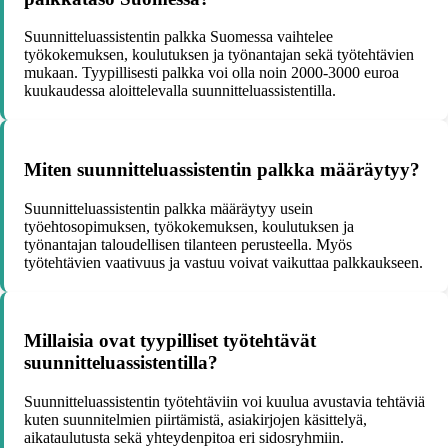
Suunnitteluassistentin palkka Suomessa vaihtelee
työkokemuksen, koulutuksen ja työnantajan sekä työtehtävien
mukaan. Tyypillisesti palkka voi olla noin 2000-3000 euroa
kuukaudessa aloittelevalla suunnitteluassistentilla.
Miten suunnitteluassistentin palkka määräytyy?
Suunnitteluassistentin palkka määräytyy usein
työehtosopimuksen, työkokemuksen, koulutuksen ja
työnantajan taloudellisen tilanteen perusteella. Myös
työtehtävien vaativuus ja vastuu voivat vaikuttaa palkkaukseen.
Millaisia ovat tyypilliset työtehtävät
suunnitteluassistentilla?
Suunnitteluassistentin työtehtäviin voi kuulua avustavia tehtäviä
kuten suunnitelmien piirtämistä, asiakirjojen käsittelyä,
aikataulutusta sekä yhteydenpitoa eri sidosryhmiin.