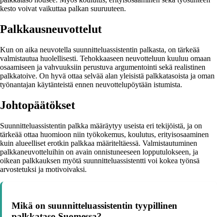
kesto voivat vaikuttaa palkan suuruuteen.
Palkkausneuvottelut
Kun on aika neuvotella suunnitteluassistentin palkasta, on tärkeää
valmistautua huolellisesti. Tehokkaaseen neuvotteluun kuuluu omaan
osaamiseen ja vahvuuksiin perustuva argumentointi sekä realistinen
palkkatoive. On hyvä ottaa selvää alan yleisistä palkkatasoista ja oman
työnantajan käytänteistä ennen neuvottelupöytään istumista.
Johtopäätökset
Suunnitteluassistentin palkka määräytyy useista eri tekijöistä, ja on
tärkeää ottaa huomioon niin työkokemus, koulutus, erityisosaaminen
kuin alueelliset erotkin palkkaa määriteltäessä. Valmistautuminen
palkkaneuvotteluihin on avain onnistuneeseen lopputulokseen, ja
oikean palkkauksen myötä suunnitteluassistentti voi kokea työnsä
arvostetuksi ja motivoivaksi.
Mikä on suunnitteluassistentin tyypillinen
palkkataso Suomessa?