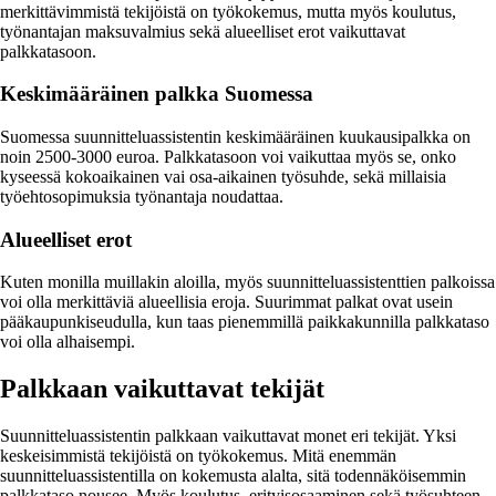
merkittävimmistä tekijöistä on työkokemus, mutta myös koulutus,
työnantajan maksuvalmius sekä alueelliset erot vaikuttavat
palkkatasoon.
Keskimääräinen palkka Suomessa
Suomessa suunnitteluassistentin keskimääräinen kuukausipalkka on
noin 2500-3000 euroa. Palkkatasoon voi vaikuttaa myös se, onko
kyseessä kokoaikainen vai osa-aikainen työsuhde, sekä millaisia
työehtosopimuksia työnantaja noudattaa.
Alueelliset erot
Kuten monilla muillakin aloilla, myös suunnitteluassistenttien palkoissa
voi olla merkittäviä alueellisia eroja. Suurimmat palkat ovat usein
pääkaupunkiseudulla, kun taas pienemmillä paikkakunnilla palkkataso
voi olla alhaisempi.
Palkkaan vaikuttavat tekijät
Suunnitteluassistentin palkkaan vaikuttavat monet eri tekijät. Yksi
keskeisimmistä tekijöistä on työkokemus. Mitä enemmän
suunnitteluassistentilla on kokemusta alalta, sitä todennäköisemmin
palkkataso nousee. Myös koulutus, erityisosaaminen sekä työsuhteen