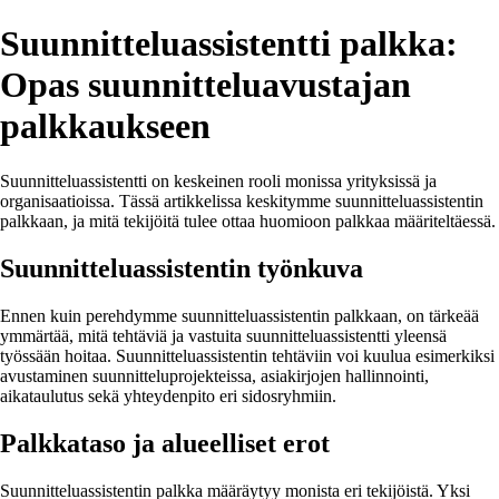
Suunnitteluassistentti palkka:
Opas suunnitteluavustajan
palkkaukseen
Suunnitteluassistentti on keskeinen rooli monissa yrityksissä ja
organisaatioissa. Tässä artikkelissa keskitymme suunnitteluassistentin
palkkaan, ja mitä tekijöitä tulee ottaa huomioon palkkaa määriteltäessä.
Suunnitteluassistentin työnkuva
Ennen kuin perehdymme suunnitteluassistentin palkkaan, on tärkeää
ymmärtää, mitä tehtäviä ja vastuita suunnitteluassistentti yleensä
työssään hoitaa. Suunnitteluassistentin tehtäviin voi kuulua esimerkiksi
avustaminen suunnitteluprojekteissa, asiakirjojen hallinnointi,
aikataulutus sekä yhteydenpito eri sidosryhmiin.
Palkkataso ja alueelliset erot
Suunnitteluassistentin palkka määräytyy monista eri tekijöistä. Yksi