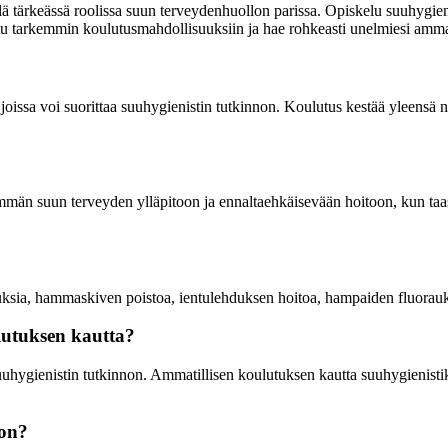
ärkeässä roolissa suun terveydenhuollon parissa. Opiskelu suuhygienist
ustu tarkemmin koulutusmahdollisuuksiin ja hae rohkeasti unelmiesi amma
sa voi suorittaa suuhygienistin tutkinnon. Koulutus kestää yleensä noin
mmän suun terveyden ylläpitoon ja ennaltaehkäisevään hoitoon, kun taa
ksia, hammaskiven poistoa, ientulehduksen hoitoa, hampaiden fluorauks
ulutuksen kautta?
uhygienistin tutkinnon. Ammatillisen koulutuksen kautta suuhygienistik
 on?