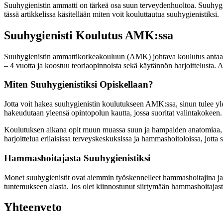
Suuhygienistin ammatti on tärkeä osa suun terveydenhuoltoa. Suuhygien
tässä artikkelissa käsitellään miten voit kouluttautua suuhygienistiksi.
Suuhygienisti Koulutus AMK:ssa
Suuhygienistin ammattikorkeakouluun (AMK) johtava koulutus antaa s
– 4 vuotta ja koostuu teoriaopinnoista sekä käytännön harjoittelusta. A
Miten Suuhygienistiksi Opiskellaan?
Jotta voit hakea suuhygienistin koulutukseen AMK:ssa, sinun tulee yl
hakeudutaan yleensä opintopolun kautta, jossa suoritat valintakokeen. V
Koulutuksen aikana opit muun muassa suun ja hampaiden anatomiaa, su
harjoittelua erilaisissa terveyskeskuksissa ja hammashoitoloissa, jotta s
Hammashoitajasta Suuhygienistiksi
Monet suuhygienistit ovat aiemmin työskennelleet hammashoitajina ja 
tuntemukseen alasta. Jos olet kiinnostunut siirtymään hammashoitajas
Yhteenveto