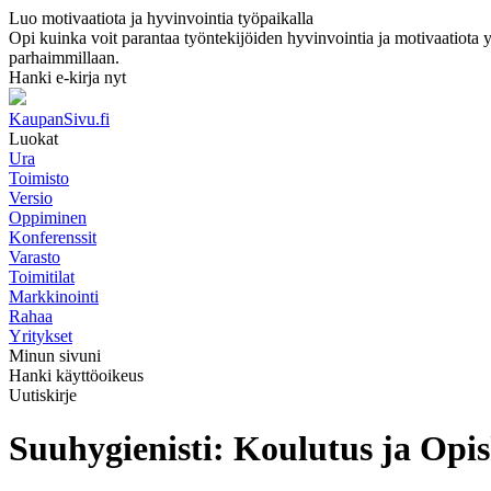
Luo motivaatiota ja hyvinvointia työpaikalla
Opi kuinka voit parantaa työntekijöiden hyvinvointia ja motivaatiota yri
parhaimmillaan.
Hanki e-kirja nyt
KaupanSivu.fi
Luokat
Ura
Toimisto
Versio
Oppiminen
Konferenssit
Varasto
Toimitilat
Markkinointi
Rahaa
Yritykset
Minun sivuni
Hanki käyttöoikeus
Uutiskirje
Suuhygienisti: Koulutus ja Opi