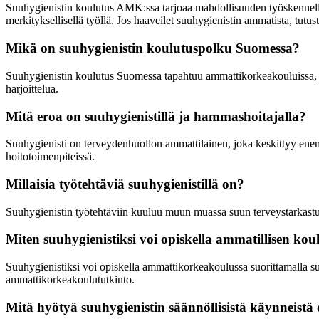
Suuhygienistin koulutus AMK:ssa tarjoaa mahdollisuuden työskennellä t
merkityksellisellä työllä. Jos haaveilet suuhygienistin ammatista, tut
Mikä on suuhygienistin koulutuspolku Suomessa?
Suuhygienistin koulutus Suomessa tapahtuu ammattikorkeakouluissa, jois
harjoittelua.
Mitä eroa on suuhygienistillä ja hammashoitajalla?
Suuhygienisti on terveydenhuollon ammattilainen, joka keskittyy ene
hoitotoimenpiteissä.
Millaisia työtehtäviä suuhygienistillä on?
Suuhygienistin työtehtäviin kuuluu muun muassa suun terveystarkastu
Miten suuhygienistiksi voi opiskella ammatillisen ko
Suuhygienistiksi voi opiskella ammattikorkeakoulussa suorittamalla su
ammattikorkeakoulututkinto.
Mitä hyötyä suuhygienistin säännöllisistä käynneistä