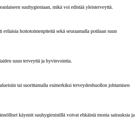
anlaiseen suuhygieniaan, mikä voi edistää yleisterveyttä.
i erilaisia hoitotoimenpiteitä sekä seuraamalla potilaan suun
laiden suun terveyttä ja hyvinvointia.
oalueisiin tai suorittamalla esimerkiksi terveydenhuollon johtamisen
nnölliset käynnit suuhygienistillä voivat ehkäistä monia sairauksia ja