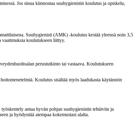
isessä. Jos sinua kiinnostaa suuhygienistin koulutus ja opiskelu,
attilaisena. Suuhygienisti (AMK) -koulutus kestää yleensä noin 3,5
a vaatimuksia koulutukseen liittyy.
rveydenhuoltoalan perustutkinto tai vastaava. Koulutukseen
 hoitomenetelmiä. Koulutus sisältää myös laadukasta käytännön
työskentely antaa hyvän pohjan suuhygienistin tehtäviin ja
kseen ja hyödyntää aiempaa kokemustasi alalta.