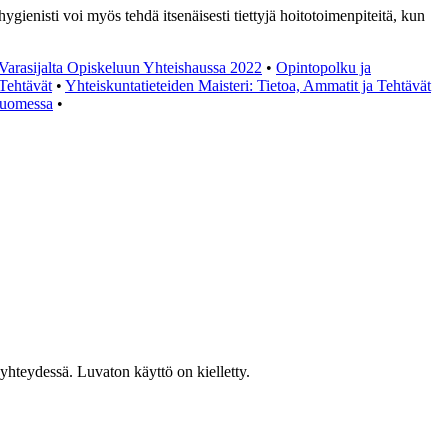
ienisti voi myös tehdä itsenäisesti tiettyjä hoitotoimenpiteitä, kun
Varasijalta Opiskeluun Yhteishaussa 2022
•
Opintopolku ja
 Tehtävät
•
Yhteiskuntatieteiden Maisteri: Tietoa, Ammatit ja Tehtävät
Suomessa
•
hteydessä. Luvaton käyttö on kielletty.