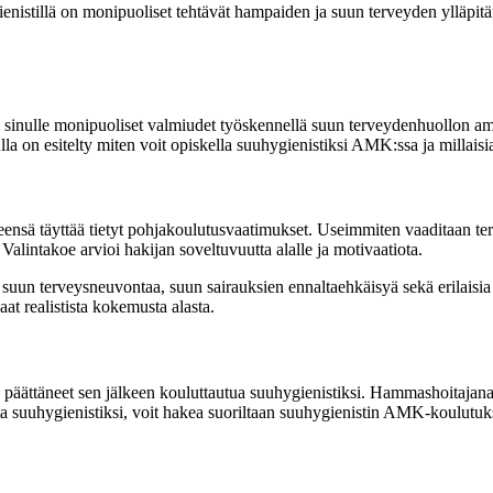
istillä on monipuoliset tehtävät hampaiden ja suun terveyden ylläpitäm
inulle monipuoliset valmiudet työskennellä suun terveydenhuollon amm
lla on esitelty miten voit opiskella suuhygienistiksi AMK:ssa ja millaisi
eensä täyttää tietyt pohjakoulutusvaatimukset. Useimmiten vaaditaan te
alintakoe arvioi hakijan soveltuvuutta alalle ja motivaatiota.
un terveysneuvontaa, suun sairauksien ennaltaehkäisyä sekä erilaisia
aat realistista kokemusta alasta.
päättäneet sen jälkeen kouluttautua suuhygienistiksi. Hammashoitajana 
ta suuhygienistiksi, voit hakea suoriltaan suuhygienistin AMK-koulutu