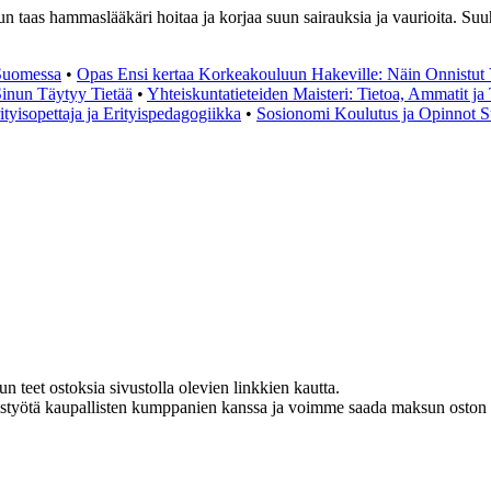
taas hammaslääkäri hoitaa ja korjaa suun sairauksia ja vaurioita. Suuhyg
Suomessa
•
Opas Ensi kertaa Korkeakouluun Hakeville: Näin Onnistut 
inun Täytyy Tietää
•
Yhteiskuntatieteiden Maisteri: Tietoa, Ammatit ja
ityisopettaja ja Erityispedagogiikka
•
Sosionomi Koulutus ja Opinnot 
teet ostoksia sivustolla olevien linkkien kautta.
istyötä kaupallisten kumppanien kanssa ja voimme saada maksun oston y