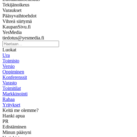
Tekijänoikeus
Varaukset
Pääsyvaihtoehdot
Vihreä siirtymä
KaupanSivu.fi
YesMedia
tiedotus@yesmedia.fi
Luokat
Ura
Toimisto
Versio
Oppiminen
Konferenssit
Varasto
Toimitilat
Markkinointi
Rahaa
Yritykset
Keitä me olemme?
Hanki apua
PR
Edistäminen
Minun pääsyni