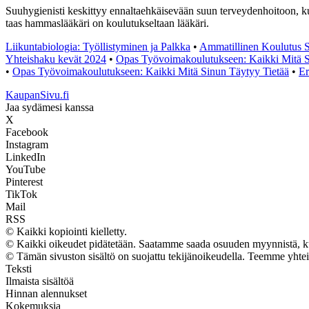
Suuhygienisti keskittyy ennaltaehkäisevään suun terveydenhoitoon, kun 
taas hammaslääkäri on koulutukseltaan lääkäri.
Liikuntabiologia: Työllistyminen ja Palkka
•
Ammatillinen Koulutus 
Yhteishaku kevät 2024
•
Opas Työvoimakoulutukseen: Kaikki Mitä S
•
Opas Työvoimakoulutukseen: Kaikki Mitä Sinun Täytyy Tietää
•
Er
KaupanSivu.fi
Jaa sydämesi kanssa
X
Facebook
Instagram
LinkedIn
YouTube
Pinterest
TikTok
Mail
RSS
© Kaikki kopiointi kielletty.
© Kaikki oikeudet pidätetään. Saatamme saada osuuden myynnistä, kun 
© Tämän sivuston sisältö on suojattu tekijänoikeudella. Teemme yhte
Teksti
Ilmaista sisältöä
Hinnan alennukset
Kokemuksia