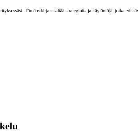
tyksessäsi. Tämä e-kirja sisältää strategioita ja käytäntöjä, jotka edistäv
skelu