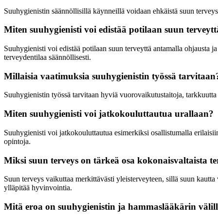
Suuhygienistin säännöllisillä käynneillä voidaan ehkäistä suun tervey
Miten suuhygienisti voi edistää potilaan suun terveyt
Suuhygienisti voi edistää potilaan suun terveyttä antamalla ohjausta ja
terveydentilaa säännöllisesti.
Millaisia vaatimuksia suuhygienistin työssä tarvitaan
Suuhygienistin työssä tarvitaan hyviä vuorovaikutustaitoja, tarkkuutta j
Miten suuhygienisti voi jatkokouluttautua urallaan?
Suuhygienisti voi jatkokouluttautua esimerkiksi osallistumalla erilaisi
opintoja.
Miksi suun terveys on tärkeä osa kokonaisvaltaista te
Suun terveys vaikuttaa merkittävästi yleisterveyteen, sillä suun kautta
ylläpitää hyvinvointia.
Mitä eroa on suuhygienistin ja hammaslääkärin välil