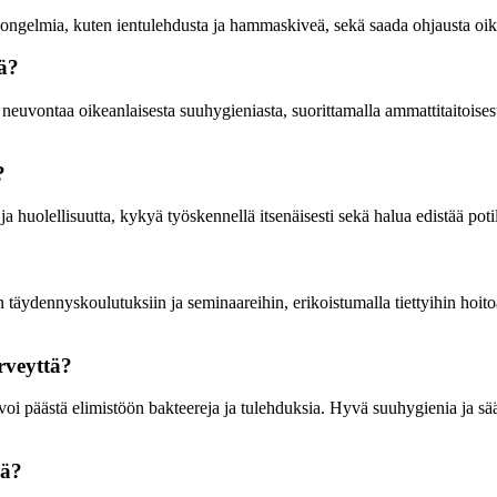
songelmia, kuten ientulehdusta ja hammaskiveä, sekä saada ohjausta oike
tä?
 neuvontaa oikeanlaisesta suuhygieniasta, suorittamalla ammattitaitoisest
?
a huolellisuutta, kykyä työskennellä itsenäisesti sekä halua edistää poti
in täydennyskoulutuksiin ja seminaareihin, erikoistumalla tiettyihin hoit
rveyttä?
 voi päästä elimistöön bakteereja ja tulehduksia. Hyvä suuhygienia ja sää
lä?