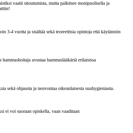
iksi vaatii sitoutumista, mutta palkitsee monipuolisella ja
ttiin!
 3-4 vuotta ja sisältää sekä teoreettisia opintoja että käytännön
s hammashoitaja avustaa hammaslääkäriä erilaisissa
ia sekä ohjausta ja neuvontaa oikeanlaisesta suuhygieniasta.
si ei voi suoraan opiskella, vaan vaaditaan