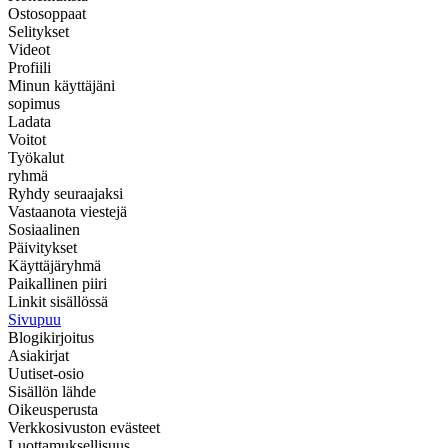
Ostosoppaat
Selitykset
Videot
Profiili
Minun käyttäjäni
sopimus
Ladata
Voitot
Työkalut
ryhmä
Ryhdy seuraajaksi
Vastaanota viestejä
Sosiaalinen
Päivitykset
Käyttäjäryhmä
Paikallinen piiri
Linkit sisällössä
Sivupuu
Blogikirjoitus
Asiakirjat
Uutiset-osio
Sisällön lähde
Oikeusperusta
Verkkosivuston evästeet
Luottamuksellisuus