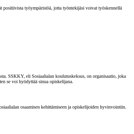
t positiivista työympäristöä, jotta työntekijäsi voivat työskennellä
ta. SSKKY, eli Sosiaalialan koulutuskeksus, on organisaatio, joka
ten se voi hyödyttää sinua opiskelijana.
osiaalialan osaamisen kehittämiseen ja opiskelijoiden hyvinvointiin.