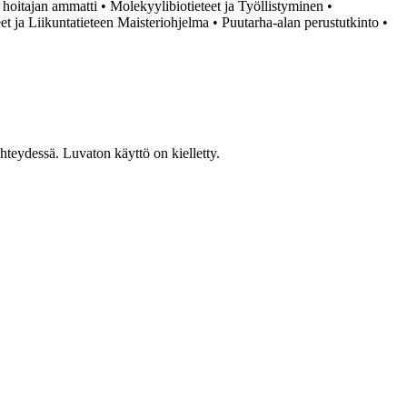
n hoitajan ammatti
•
Molekyylibiotieteet ja Työllistyminen
•
et ja Liikuntatieteen Maisteriohjelma
•
Puutarha-alan perustutkinto
•
teydessä. Luvaton käyttö on kielletty.