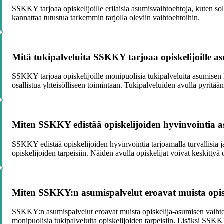
SSKKY tarjoaa opiskelijoille erilaisia asumisvaihtoehtoja, kuten sol
kannattaa tutustua tarkemmin tarjolla oleviin vaihtoehtoihin.
Mitä tukipalveluita SSKKY tarjoaa opiskelijoille as
SSKKY tarjoaa opiskelijoille monipuolisia tukipalveluita asumisen li
osallistua yhteisölliseen toimintaan. Tukipalveluiden avulla pyritä
Miten SSKKY edistää opiskelijoiden hyvinvointia 
SSKKY edistää opiskelijoiden hyvinvointia tarjoamalla turvallisia ja 
opiskelijoiden tarpeisiin. Näiden avulla opiskelijat voivat keskittyä 
Miten SSKKY:n asumispalvelut eroavat muista opis
SSKKY:n asumispalvelut eroavat muista opiskelija-asumisen vaihtoeh
monipuolisia tukipalveluita opiskelijoiden tarpeisiin. Lisäksi SSKKY