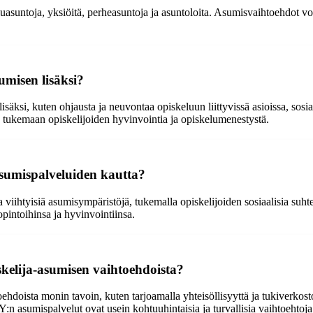
uasuntoja, yksiöitä, perheasuntoja ja asuntoloita. Asumisvaihtoehdot voiv
umisen lisäksi?
säksi, kuten ohjausta ja neuvontaa opiskeluun liittyvissä asioissa, sosia
än tukemaan opiskelijoiden hyvinvointia ja opiskelumenestystä.
asumispalveluiden kautta?
viihtyisiä asumisympäristöjä, tukemalla opiskelijoiden sosiaalisia suhtei
opintoihinsa ja hyvinvointiinsa.
kelija-asumisen vaihtoehdoista?
doista monin tavoin, kuten tarjoamalla yhteisöllisyyttä ja tukiverkosto
:n asumispalvelut ovat usein kohtuuhintaisia ja turvallisia vaihtoehtoja 