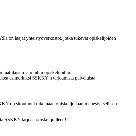
lä on laajat yhteistyöverkostot, jotka tukevat opiskelijoiden
ttilaisiin ja muihin opiskelijoihin.
 tukea esimerkiksi SSKKY:n tarjoamista palveluista.
 SSKKY on sitoutunut tukemaan opiskelijoitaan menestyksellisen
ta SSKKY tarjoaa opiskelijoilleen!