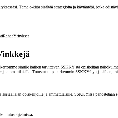
ksessäsi. Tämä e-kirja sisältää strategioita ja käytäntöjä, jotka edistävä
ti
Rahaa
Yritykset
Vinkkejä
 kerromme sinulle kaiken tarvittavan SSKKY:stä opiskelijan näkökulmas
ille ja ammattilaisille. Tutustutaanpa tarkemmin SSKKY:hyn ja siihen, mi
sosiaalialan opiskelijoille ja ammattilaisille. SSKKY:ssä panostetaan s
 koulutusohjelmissa.