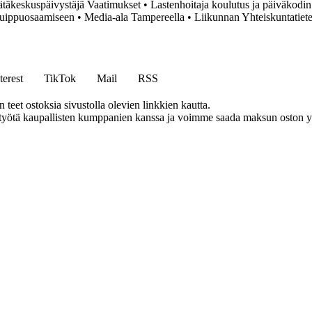
täkeskuspäivystäjä Vaatimukset
•
Lastenhoitaja koulutus ja päiväkodi
Huippuosaamiseen
•
Media-ala Tampereella
•
Liikunnan Yhteiskuntatiete
terest
TikTok
Mail
RSS
eet ostoksia sivustolla olevien linkkien kautta.
styötä kaupallisten kumppanien kanssa ja voimme saada maksun oston yh