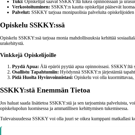
Tuki:
Opiskelijat saavat SSKKY:ltä tukea opinnoissaan ja urasuu
Verkostoituminen:
SSKKY:n kautta opiskelijat pääsevät luomaan 
Palvelut:
SSKKY tarjoaa monipuolisia palveluita opiskelijoiden 
Opiskelu SSKKY:ssä
Opiskelu SSKKY:ssä tarjoaa monia mahdollisuuksia kehittää sosiaalialan
urakehitystä.
Vinkkejä Opiskelijoille
Pyydä Apua:
Älä epäröi pyytää apua opinnoissasi. SSKKY:ltä saat
Osallistu Tapahtumiin:
Hyödynnä SSKKY:n järjestämiä tapahtumi
Pidä Huolta Hyvinvoinnistasi:
Opiskelu voi olla kuormittavaa, 
SSKKY:stä Enemmän Tietoa
Jos haluat saada lisätietoa SSKKY:stä ja sen tarjoamista palveluista, v
opiskelupolun luomisessa ja ammatillisen kehittymisen tukemisessa.
Tulevaisuudessa SSKKY voi olla juuri se oikea kumppani matkallasi koh