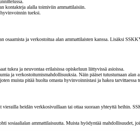
nnittelussa.
kontakteja alalla toimiviin ammattilaisiin.
hyvinvoinnin tueksi.
 osaamista ja verkostoitua alan ammattilaisten kanssa. Lisäksi SSKKY:l
 tukea ja neuvontaa erilaisissa opiskeluun liittyvissä asioissa.
a ja verkostoitumismahdollisuuksia. Näin pääset tutustumaan alan amma
joten muista pitää huolta omasta hyvinvoinnistasi ja hakea tarvittaessa
oit vierailla heidän verkkosivuillaan tai ottaa suoraan yhteyttä heihin.
ti sosiaalialan ammattilaisuutta. Muista hyödyntää mahdollisuudet, joi