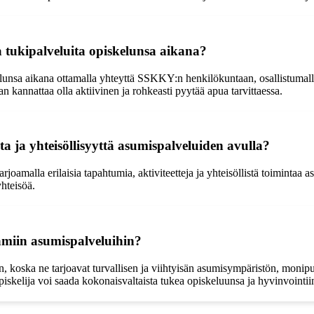
 tukipalveluita opiskelunsa aikana?
nsa aikana ottamalla yhteyttä SSKKY:n henkilökuntaan, osallistumalla t
an kannattaa olla aktiivinen ja rohkeasti pyytää apua tarvittaessa.
ta ja yhteisöllisyyttä asumispalveluiden avulla?
arjoamalla erilaisia tapahtumia, aktiviteetteja ja yhteisöllistä toimintaa
yhteisöä.
miin asumispalveluihin?
oska ne tarjoavat turvallisen ja viihtyisän asumisympäristön, monipuolis
iskelija voi saada kokonaisvaltaista tukea opiskeluunsa ja hyvinvointii