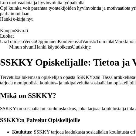
Luo motivaatiota ja hyvinvointia työpaikalla
Opi kuinka voit parantaa työntekijöiden hyvinvointia ja motivaatiota yrity
parhaimmillaan.
Hanki e-kirja nyt
KaupanSivu.fi
Luokat
Ura
Toimisto
Versio
Oppiminen
Konferenssit
Varasto
Toimitilat
Markkinoin
Minun sivuni
Hanki käyttöoikeus
Uutiskirje
SSKKY Opiskelijalle: Tietoa ja 
Tervetuloa lukemaan opiskelijan opasta SSKKY:stä! Tässä artikkelissa
tarjoaa monipuolisia koulutus- ja tukipalveluita sosiaalialan opiskelijo
Mikä on SSKKY?
SSKKY on sosiaalialan koulutuskeskus, joka tarjoaa koulutusta ja tukea 
SSKKY:n Palvelut Opiskelijoille
Koulutus:
SSKKY tarjoaa laadukasta sosiaalialan koulutusta eri