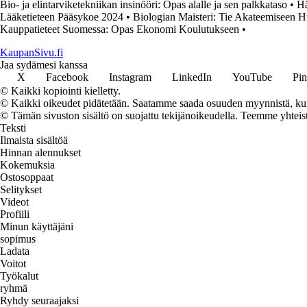
Bio- ja elintarviketekniikan insinööri: Opas alalle ja sen palkkataso
•
Hä
Lääketieteen Pääsykoe 2024
•
Biologian Maisteri: Tie Akateemiseen 
Kauppatieteet Suomessa: Opas Ekonomi Koulutukseen
•
KaupanSivu.fi
Jaa sydämesi kanssa
X
Facebook
Instagram
LinkedIn
YouTube
Pin
© Kaikki kopiointi kielletty.
© Kaikki oikeudet pidätetään. Saatamme saada osuuden myynnistä, kun t
© Tämän sivuston sisältö on suojattu tekijänoikeudella. Teemme yhtei
Teksti
Ilmaista sisältöä
Hinnan alennukset
Kokemuksia
Ostosoppaat
Selitykset
Videot
Profiili
Minun käyttäjäni
sopimus
Ladata
Voitot
Työkalut
ryhmä
Ryhdy seuraajaksi