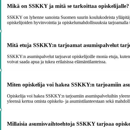
Mikä on SSKKY ja mitä se tarkoittaa opiskelijalle?
SSKKY on lyhenne sanoista Suomen suurin koulukodeista ylläpitäjä. 
opiskelijoiden hyvinvointia ja opiskelumahdollisuuksia tarjoamalla t
Mitä etuja SSKKY:n tarjoamat asumispalvelut tarjoa
SSKKY:n asumispalvelut tarjoavat opiskelijoille monia etuja, kuten
voivat saada apua ja tukea erilaisissa elämäntilanteissa.
Miten opiskelija voi hakea SSKKY:n tarjoamiin as
Opiskelija voi hakea SSKKY:n tarjoamiin asumispalveluihin yleensä
yleensä kertoa omista opiskelu- ja asumistilanteestaan sekä mahdollis
Millaisia asumisvaihtoehtoja SSKKY tarjoaa opiskel