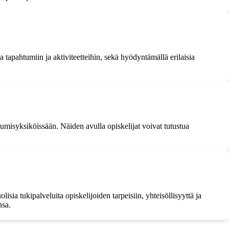
apahtumiin ja aktiviteetteihin, sekä hyödyntämällä erilaisia
 asumisyksiköissään. Näiden avulla opiskelijat voivat tutustua
ia tukipalveluita opiskelijoiden tarpeisiin, yhteisöllisyyttä ja
nsa.