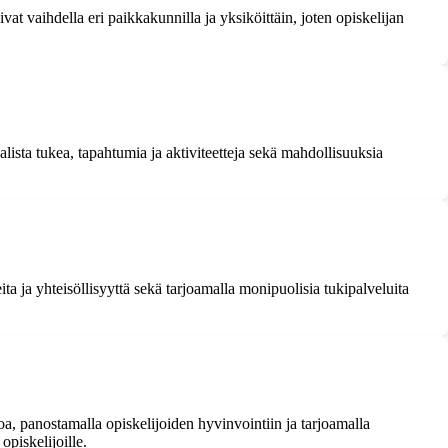
at vaihdella eri paikkakunnilla ja yksiköittäin, joten opiskelijan
alista tukea, tapahtumia ja aktiviteetteja sekä mahdollisuuksia
ta ja yhteisöllisyyttä sekä tarjoamalla monipuolisia tukipalveluita
a, panostamalla opiskelijoiden hyvinvointiin ja tarjoamalla
opiskelijoille.