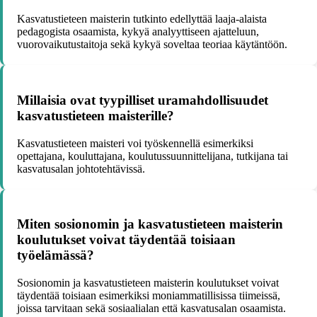
Kasvatustieteen maisterin tutkinto edellyttää laaja-alaista
pedagogista osaamista, kykyä analyyttiseen ajatteluun,
vuorovaikutustaitoja sekä kykyä soveltaa teoriaa käytäntöön.
Millaisia ovat tyypilliset uramahdollisuudet
kasvatustieteen maisterille?
Kasvatustieteen maisteri voi työskennellä esimerkiksi
opettajana, kouluttajana, koulutussuunnittelijana, tutkijana tai
kasvatusalan johtotehtävissä.
Miten sosionomin ja kasvatustieteen maisterin
koulutukset voivat täydentää toisiaan
työelämässä?
Sosionomin ja kasvatustieteen maisterin koulutukset voivat
täydentää toisiaan esimerkiksi moniammatillisissa tiimeissä,
joissa tarvitaan sekä sosiaalialan että kasvatusalan osaamista.