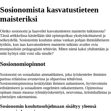
Sosionomista kasvatustieteen
maisteriksi
Oletko sosionomi ja haaveilet kasvatustieteen maisterin tutkinnosta?
Tässä artikkelissa käsitellään tätä opintopolkua yksityiskohtaisesti ja
selkeydellä. Sosionomin koulutus antaa vankan pohjan ihmisläheiseen
työhön, kun taas kasvatustieteen maisterin tutkinto availee ovia
monipuolisiin pedagogisiin tehtäviin. Miten nämä kaksi yhdistetään ja
mitä hyötyä siitä voisi olla sinulle?
Sosionomiopinnot
Sosionomi on sosiaalialan ammattilainen, joka työskentelee ihmisten
parissa erilaisissa avustavissa ja ohjaavissa tehtävissä.
Sosionomiopinnoissa keskitytään ihmisen auttamiseen, hyvinvoinnin
edistämiseen ja sosiaalisten ongelmien ratkaisemiseen. Opinnoissa
opitaan muun muassa ryhmätyöskentelyä, neuvontaa, kriisinhallintaa ja
yhteisöjen rakentamista.
Sosionomin koulutusohjelmaan sisältyy yleensä