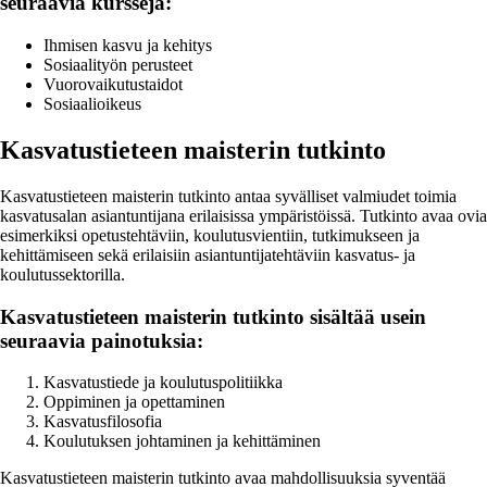
seuraavia kursseja:
Ihmisen kasvu ja kehitys
Sosiaalityön perusteet
Vuorovaikutustaidot
Sosiaalioikeus
Kasvatustieteen maisterin tutkinto
Kasvatustieteen maisterin tutkinto antaa syvälliset valmiudet toimia
kasvatusalan asiantuntijana erilaisissa ympäristöissä. Tutkinto avaa ovia
esimerkiksi opetustehtäviin, koulutusvientiin, tutkimukseen ja
kehittämiseen sekä erilaisiin asiantuntijatehtäviin kasvatus- ja
koulutussektorilla.
Kasvatustieteen maisterin tutkinto sisältää usein
seuraavia painotuksia:
Kasvatustiede ja koulutuspolitiikka
Oppiminen ja opettaminen
Kasvatusfilosofia
Koulutuksen johtaminen ja kehittäminen
Kasvatustieteen maisterin tutkinto avaa mahdollisuuksia syventää