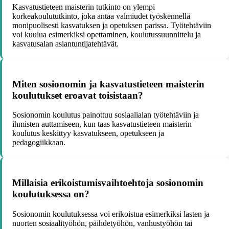
Kasvatustieteen maisterin tutkinto on ylempi
korkeakoulututkinto, joka antaa valmiudet työskennellä
monipuolisesti kasvatuksen ja opetuksen parissa. Työtehtäviin
voi kuulua esimerkiksi opettaminen, koulutussuunnittelu ja
kasvatusalan asiantuntijatehtävät.
Miten sosionomin ja kasvatustieteen maisterin
koulutukset eroavat toisistaan?
Sosionomin koulutus painottuu sosiaalialan työtehtäviin ja
ihmisten auttamiseen, kun taas kasvatustieteen maisterin
koulutus keskittyy kasvatukseen, opetukseen ja
pedagogiikkaan.
Millaisia erikoistumisvaihtoehtoja sosionomin
koulutuksessa on?
Sosionomin koulutuksessa voi erikoistua esimerkiksi lasten ja
nuorten sosiaalityöhön, päihdetyöhön, vanhustyöhön tai