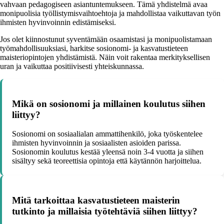
vahvaan pedagogiseen asiantuntemukseen. Tämä yhdistelmä avaa
monipuolisia työllistymisvaihtoehtoja ja mahdollistaa vaikuttavan työn
ihmisten hyvinvoinnin edistämiseksi.
Jos olet kiinnostunut syventämään osaamistasi ja monipuolistamaan
työmahdollisuuksiasi, harkitse sosionomi- ja kasvatustieteen
maisteriopintojen yhdistämistä. Näin voit rakentaa merkityksellisen
uran ja vaikuttaa positiivisesti yhteiskunnassa.
Mikä on sosionomi ja millainen koulutus siihen
liittyy?
Sosionomi on sosiaalialan ammattihenkilö, joka työskentelee
ihmisten hyvinvoinnin ja sosiaalisten asioiden parissa.
Sosionomin koulutus kestää yleensä noin 3-4 vuotta ja siihen
sisältyy sekä teoreettisia opintoja että käytännön harjoittelua.
Mitä tarkoittaa kasvatustieteen maisterin
tutkinto ja millaisia työtehtäviä siihen liittyy?