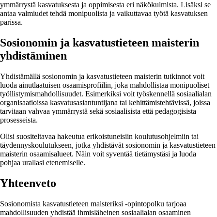
ymmärrystä kasvatuksesta ja oppimisesta eri näkökulmista. Lisäksi se
antaa valmiudet tehdä monipuolista ja vaikuttavaa työtä kasvatuksen
parissa.
Sosionomin ja kasvatustieteen maisterin
yhdistäminen
Yhdistämällä sosionomin ja kasvatustieteen maisterin tutkinnot voit
luoda ainutlaatuisen osaamisprofiilin, joka mahdollistaa monipuoliset
työllistymismahdollisuudet. Esimerkiksi voit työskennellä sosiaalialan
organisaatioissa kasvatusasiantuntijana tai kehittämistehtävissä, joissa
tarvitaan vahvaa ymmärrystä sekä sosiaalisista että pedagogisista
prosesseista.
Olisi suositeltavaa hakeutua erikoistuneisiin koulutusohjelmiin tai
täydennyskoulutukseen, jotka yhdistävät sosionomin ja kasvatustieteen
maisterin osaamisalueet. Näin voit syventää tietämystäsi ja luoda
pohjaa urallasi etenemiselle.
Yhteenveto
Sosionomista kasvatustieteen maisteriksi -opintopolku tarjoaa
mahdollisuuden yhdistää ihmisläheinen sosiaalialan osaaminen