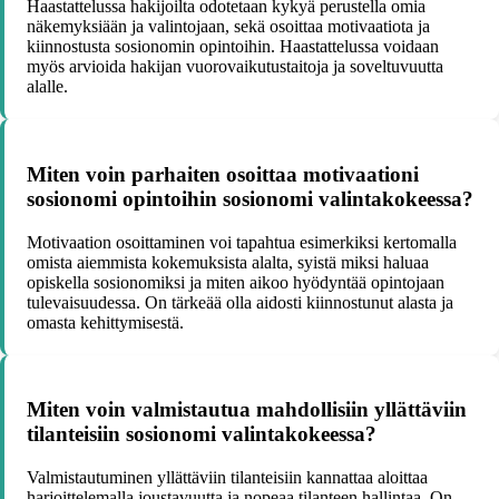
Haastattelussa hakijoilta odotetaan kykyä perustella omia
näkemyksiään ja valintojaan, sekä osoittaa motivaatiota ja
kiinnostusta sosionomin opintoihin. Haastattelussa voidaan
myös arvioida hakijan vuorovaikutustaitoja ja soveltuvuutta
alalle.
Miten voin parhaiten osoittaa motivaationi
sosionomi opintoihin sosionomi valintakokeessa?
Motivaation osoittaminen voi tapahtua esimerkiksi kertomalla
omista aiemmista kokemuksista alalta, syistä miksi haluaa
opiskella sosionomiksi ja miten aikoo hyödyntää opintojaan
tulevaisuudessa. On tärkeää olla aidosti kiinnostunut alasta ja
omasta kehittymisestä.
Miten voin valmistautua mahdollisiin yllättäviin
tilanteisiin sosionomi valintakokeessa?
Valmistautuminen yllättäviin tilanteisiin kannattaa aloittaa
harjoittelemalla joustavuutta ja nopeaa tilanteen hallintaa. On