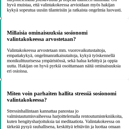
hyvä muistaa, että valintakokeessa arvioidaan myös hakijan
kykyä sopeutua uusiin tilanteisiin ja ratkaista ongelmia luovasti.
Millaisia ominaisuuksia sosionomi
valintakokeessa arvostetaan?
Valintakokeessa arvostetaan mm. vuorovaikutustaitoja,
empatiakykyä, ongelmanratkaisutaitoja, kykyä työskennellä
monikulttuurisessa ympäristössä, sekä halua kehittyä ja oppia
uutta. Hakijan on hyvä pyrkiä osoittamaan näitä ominaisuuksia
eri osioissa.
Miten voin parhaiten hallita stressiä sosionomi
valintakokeessa?
Stressinhallintaan kannattaa panostaa jo
valmistautumisvaiheessa harjoittelemalla rentoutumistekniikoita,
kuten hengitysharjoituksia tai meditaatiota. Valintakokeessa on
tärkeää pysyä rauhallisena, keskittyä tehtäviin ja luottaa omaan