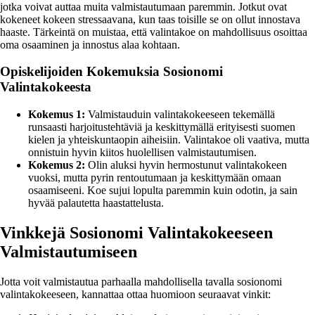
jotka voivat auttaa muita valmistautumaan paremmin. Jotkut ovat
kokeneet kokeen stressaavana, kun taas toisille se on ollut innostava
haaste. Tärkeintä on muistaa, että valintakoe on mahdollisuus osoittaa
oma osaaminen ja innostus alaa kohtaan.
Opiskelijoiden Kokemuksia Sosionomi
Valintakokeesta
Kokemus 1:
Valmistauduin valintakokeeseen tekemällä
runsaasti harjoitustehtäviä ja keskittymällä erityisesti suomen
kielen ja yhteiskuntaopin aiheisiin. Valintakoe oli vaativa, mutta
onnistuin hyvin kiitos huolellisen valmistautumisen.
Kokemus 2:
Olin aluksi hyvin hermostunut valintakokeen
vuoksi, mutta pyrin rentoutumaan ja keskittymään omaan
osaamiseeni. Koe sujui lopulta paremmin kuin odotin, ja sain
hyvää palautetta haastattelusta.
Vinkkejä Sosionomi Valintakokeeseen
Valmistautumiseen
Jotta voit valmistautua parhaalla mahdollisella tavalla sosionomi
valintakokeeseen, kannattaa ottaa huomioon seuraavat vinkit: