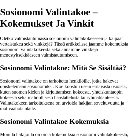
Sosionomi Valintakoe –
Kokemukset Ja Vinkit
Oletko valmistautumassa sosionomi valintakokeeseen ja kaipaat
vertaistukea sekä vinkkejä? Tässä artikkelissa jaamme kokemuksia
sosionomi valintakokeesta sekä annamme vinkkejä
menestyksekkääseen valmistautumiseen.
Sosionomi Valintakoe: Mitä Se Sisältää?
Sosionomi valintakoe on tarkoitettu henkilöille, jotka hakevat
opiskelemaan sosionomiksi. Koe koostuu usein erilaisista osioista,
kuten suomen kielen ja kirjoittamisen kokeesta, yhteiskuntaopin
kokeesta sekä mahdollisesti haastattelusta tai ryhmätilanteesta.
Valintakokeen tarkoituksena on arvioida hakijan soveltuvuutta ja
motivaatiota alalle.
Sosionomi Valintakoe Kokemuksia
Monilla hakijoilla on omia kokemuksia sosionomi valintakokeesta,