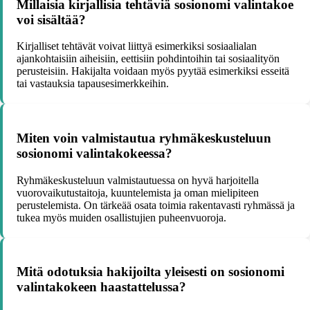
Millaisia kirjallisia tehtäviä sosionomi valintakoe
voi sisältää?
Kirjalliset tehtävät voivat liittyä esimerkiksi sosiaalialan
ajankohtaisiin aiheisiin, eettisiin pohdintoihin tai sosiaalityön
perusteisiin. Hakijalta voidaan myös pyytää esimerkiksi esseitä
tai vastauksia tapausesimerkkeihin.
Miten voin valmistautua ryhmäkeskusteluun
sosionomi valintakokeessa?
Ryhmäkeskusteluun valmistautuessa on hyvä harjoitella
vuorovaikutustaitoja, kuuntelemista ja oman mielipiteen
perustelemista. On tärkeää osata toimia rakentavasti ryhmässä ja
tukea myös muiden osallistujien puheenvuoroja.
Mitä odotuksia hakijoilta yleisesti on sosionomi
valintakokeen haastattelussa?