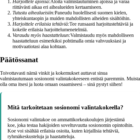
Harjoittele ajoissa:
Aloita valmistautuminen ajoissa ja varaa
riittävästi aikaa eri aihealueiden kertaamiseen.
Tutustu aihealueisiin:
Paneudu huolellisesti suomen kielen,
yhteiskuntaopin ja muiden mahdollisten aiheiden sisältöihin.
Harjoittele erilaisia tehtäviä:
Tee runsaasti harjoitustehtäviä ja
kokeile erilaisia harjoittelumenetelmiä.
Varaudu myös haastatteluun:
Valmistaudu myös mahdolliseen
haastatteluun esimerkiksi pohtimalla omia vahvuuksiasi ja
motivaatiotasi alaa kohtaan.
Päätössanat
Toivottavasti nämä vinkit ja kokemukset auttavat sinua
valmistautumaan sosionomi valintakokeeseen entistä paremmin. Muista
olla oma itsesi ja luota omaan osaamiseesi – sinä pystyt siihen!
Mitä tarkoitetaan sosionomi valintakokeella?
Sosionomi valintakoe on ammattikorkeakoulujen järjestämä
koe, joka testaa hakijoiden soveltuvuutta sosionomin opintoihin.
Koe voi sisältää erilaisia osioita, kuten kirjallisia tehtäviä,
ryhmäkeskusteluja ja haastatteluja.