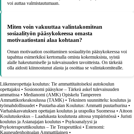
voi auttaa valmistautumaan.
Miten voin vakuuttaa valintakomitean
sosiaalityön pääsykokeessa omasta
motivaatiostani alaa kohtaan?
Oman motivaation osoittaminen sosiaalityön pääsykokeessa voi
tapahtua esimerkiksi kertomalla omista kokemuksista, syistä
alalle hakeutumiselle ja tulevaisuuden tavoitteista. On tärkeää
olla aidosti kiinnostunut alasta ja osoittaa se valintakomitealle.
Liikenneopettaja koulutus: Tie ammattitaitoiseksi autokoulun
opettajaksi
•
Sosionomi pääsykoe – Tärkeä askel tulevaisuuden
ammatissa
•
Medianomi (AMK) Opiskelu Tampereen
Ammattikorkeakoulussa (TAMK)
•
Tekninen suunnittelu: koulutus ja
työmahdollisuudet
•
Puutarha-alan Koulutus: Ammatti puutarhurina
•
Varhaiskasvatuksen opettajan koulutus ja urapolku Suomessa
•
Aitoon
Koulutuskeskus – Laadukasta koulutusta aitossa ympäristössä
•
Juristi
koulutus ja Asianajajan koulutus
•
Psykoanalyysi ja
Psykoterapeuttikoulutus – Tie Terapeuttiksi
•
Estenomi:
Kauneudenhoitoalan Ammattilainen
•