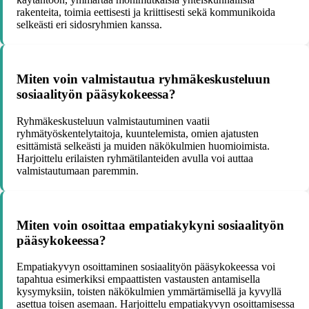
rakenteita, toimia eettisesti ja kriittisesti sekä kommunikoida
selkeästi eri sidosryhmien kanssa.
Miten voin valmistautua ryhmäkeskusteluun
sosiaalityön pääsykokeessa?
Ryhmäkeskusteluun valmistautuminen vaatii
ryhmätyöskentelytaitoja, kuuntelemista, omien ajatusten
esittämistä selkeästi ja muiden näkökulmien huomioimista.
Harjoittelu erilaisten ryhmätilanteiden avulla voi auttaa
valmistautumaan paremmin.
Miten voin osoittaa empatiakykyni sosiaalityön
pääsykokeessa?
Empatiakyvyn osoittaminen sosiaalityön pääsykokeessa voi
tapahtua esimerkiksi empaattisten vastausten antamisella
kysymyksiin, toisten näkökulmien ymmärtämisellä ja kyvyllä
asettua toisen asemaan. Harjoittelu empatiakyvyn osoittamisessa