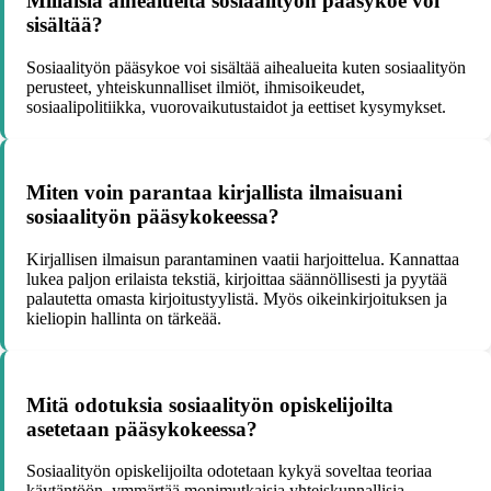
Millaisia aihealueita sosiaalityön pääsykoe voi
sisältää?
Sosiaalityön pääsykoe voi sisältää aihealueita kuten sosiaalityön
perusteet, yhteiskunnalliset ilmiöt, ihmisoikeudet,
sosiaalipolitiikka, vuorovaikutustaidot ja eettiset kysymykset.
Miten voin parantaa kirjallista ilmaisuani
sosiaalityön pääsykokeessa?
Kirjallisen ilmaisun parantaminen vaatii harjoittelua. Kannattaa
lukea paljon erilaista tekstiä, kirjoittaa säännöllisesti ja pyytää
palautetta omasta kirjoitustyylistä. Myös oikeinkirjoituksen ja
kieliopin hallinta on tärkeää.
Mitä odotuksia sosiaalityön opiskelijoilta
asetetaan pääsykokeessa?
Sosiaalityön opiskelijoilta odotetaan kykyä soveltaa teoriaa
käytäntöön, ymmärtää monimutkaisia yhteiskunnallisia