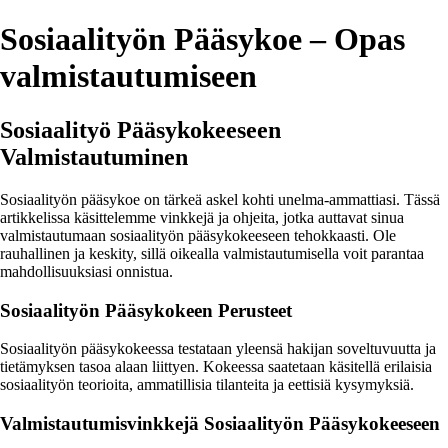
Sosiaalityön Pääsykoe – Opas
valmistautumiseen
Sosiaalityö Pääsykokeeseen
Valmistautuminen
Sosiaalityön pääsykoe on tärkeä askel kohti unelma-ammattiasi. Tässä
artikkelissa käsittelemme vinkkejä ja ohjeita, jotka auttavat sinua
valmistautumaan sosiaalityön pääsykokeeseen tehokkaasti. Ole
rauhallinen ja keskity, sillä oikealla valmistautumisella voit parantaa
mahdollisuuksiasi onnistua.
Sosiaalityön Pääsykokeen Perusteet
Sosiaalityön pääsykokeessa testataan yleensä hakijan soveltuvuutta ja
tietämyksen tasoa alaan liittyen. Kokeessa saatetaan käsitellä erilaisia
sosiaalityön teorioita, ammatillisia tilanteita ja eettisiä kysymyksiä.
Valmistautumisvinkkejä Sosiaalityön Pääsykokeeseen