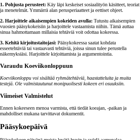
1. Pohjusta perusteet:
Käy läpi keskeiset sosiaalityön käsitteet, teoriat
ja menetelmät. Ymmärrä alan perusperiaatteet ja eettiset ohjeet.
2. Harjoittele aikaisempien kokeiden avulla:
Tutustu aikaisempien
vuosien pääsykokeisiin ja harjoittele vastaamista niihin. Tämä auttaa
sinua hahmottamaan millaisia tehtäviä voit odottaa kokeessa.
3. Kehitä kirjoitustaitojasi:
Pääsykokeessa saatat kohdata
esseetehtäviä tai vastaavasti tehtäviä, joissa sinun tulee perustella
näkemyksiäsi. Harjoittele kirjoittamista ja argumentointia.
Varaudu Koeviikonloppuun
Koeviikonloppu voi sisältää ryhmätehtäviä, haastatteluita ja muita
testejä. Ole valmistautunut monipuolisesti kokeen eri osuuksiin.
Viimeiset Valmistelut
Ennen kokeeseen menoa varmista, että tiedät koeajan, -paikan ja
mahdolliset mukana tarvittavat dokumentit.
Pääsykoepäivä
Pääsykokeen päivänä muista levätä hyvin ja syödä aamupalaa.