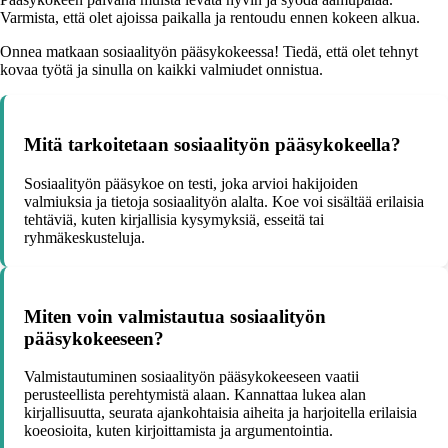
Varmista, että olet ajoissa paikalla ja rentoudu ennen kokeen alkua.
Onnea matkaan sosiaalityön pääsykokeessa! Tiedä, että olet tehnyt
kovaa työtä ja sinulla on kaikki valmiudet onnistua.
Mitä tarkoitetaan sosiaalityön pääsykokeella?
Sosiaalityön pääsykoe on testi, joka arvioi hakijoiden
valmiuksia ja tietoja sosiaalityön alalta. Koe voi sisältää erilaisia
tehtäviä, kuten kirjallisia kysymyksiä, esseitä tai
ryhmäkeskusteluja.
Miten voin valmistautua sosiaalityön
pääsykokeeseen?
Valmistautuminen sosiaalityön pääsykokeeseen vaatii
perusteellista perehtymistä alaan. Kannattaa lukea alan
kirjallisuutta, seurata ajankohtaisia aiheita ja harjoitella erilaisia
koeosioita, kuten kirjoittamista ja argumentointia.