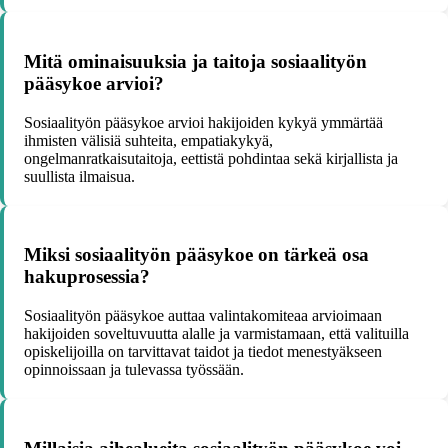
Mitä ominaisuuksia ja taitoja sosiaalityön
pääsykoe arvioi?
Sosiaalityön pääsykoe arvioi hakijoiden kykyä ymmärtää
ihmisten välisiä suhteita, empatiakykyä,
ongelmanratkaisutaitoja, eettistä pohdintaa sekä kirjallista ja
suullista ilmaisua.
Miksi sosiaalityön pääsykoe on tärkeä osa
hakuprosessia?
Sosiaalityön pääsykoe auttaa valintakomiteaa arvioimaan
hakijoiden soveltuvuutta alalle ja varmistamaan, että valituilla
opiskelijoilla on tarvittavat taidot ja tiedot menestyäkseen
opinnoissaan ja tulevassa työssään.