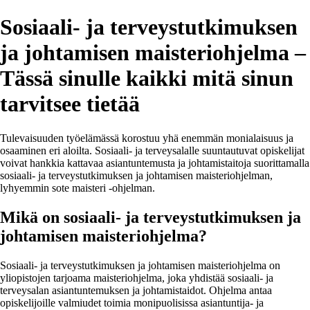
Sosiaali- ja terveystutkimuksen
ja johtamisen maisteriohjelma –
Tässä sinulle kaikki mitä sinun
tarvitsee tietää
Tulevaisuuden työelämässä korostuu yhä enemmän monialaisuus ja
osaaminen eri aloilta. Sosiaali- ja terveysalalle suuntautuvat opiskelijat
voivat hankkia kattavaa asiantuntemusta ja johtamistaitoja suorittamalla
sosiaali- ja terveystutkimuksen ja johtamisen maisteriohjelman,
lyhyemmin sote maisteri -ohjelman.
Mikä on sosiaali- ja terveystutkimuksen ja
johtamisen maisteriohjelma?
Sosiaali- ja terveystutkimuksen ja johtamisen maisteriohjelma on
yliopistojen tarjoama maisteriohjelma, joka yhdistää sosiaali- ja
terveysalan asiantuntemuksen ja johtamistaidot. Ohjelma antaa
opiskelijoille valmiudet toimia monipuolisissa asiantuntija- ja