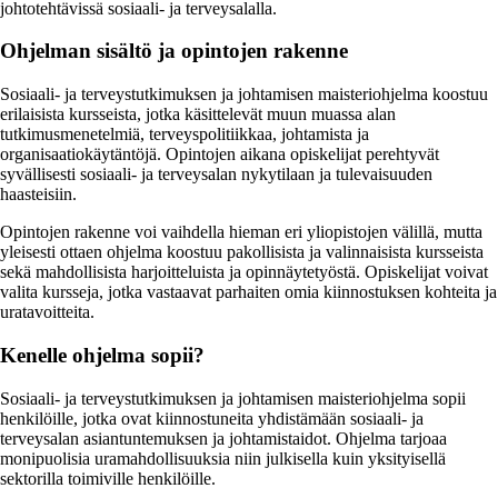
johtotehtävissä sosiaali- ja terveysalalla.
Ohjelman sisältö ja opintojen rakenne
Sosiaali- ja terveystutkimuksen ja johtamisen maisteriohjelma koostuu
erilaisista kursseista, jotka käsittelevät muun muassa alan
tutkimusmenetelmiä, terveyspolitiikkaa, johtamista ja
organisaatiokäytäntöjä. Opintojen aikana opiskelijat perehtyvät
syvällisesti sosiaali- ja terveysalan nykytilaan ja tulevaisuuden
haasteisiin.
Opintojen rakenne voi vaihdella hieman eri yliopistojen välillä, mutta
yleisesti ottaen ohjelma koostuu pakollisista ja valinnaisista kursseista
sekä mahdollisista harjoitteluista ja opinnäytetyöstä. Opiskelijat voivat
valita kursseja, jotka vastaavat parhaiten omia kiinnostuksen kohteita ja
uratavoitteita.
Kenelle ohjelma sopii?
Sosiaali- ja terveystutkimuksen ja johtamisen maisteriohjelma sopii
henkilöille, jotka ovat kiinnostuneita yhdistämään sosiaali- ja
terveysalan asiantuntemuksen ja johtamistaidot. Ohjelma tarjoaa
monipuolisia uramahdollisuuksia niin julkisella kuin yksityisellä
sektorilla toimiville henkilöille.