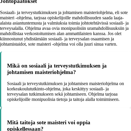
Johtopäätökset
Sosiaali- ja terveystutkimuksen ja johtamisen maisteriohjelma, eli sote
maisteri -ohjelma, tarjoaa opiskelijoille mahdollisuuden saada laaja-
alaista asiantuntemusta ja valmiuksia toimia johtotehtävissä sosiaali- ja
terveysalalla. Ohjelma avaa ovia monipuolisiin uramahdollisuuksiin ja
mahdollistaa verkostoitumisen alan ammattilaisten kanssa. Jos olet
kiinnostunut yhdistämään sosiaali- ja terveysalan osaamisen ja
johtamistaidot, sote maisteri -ohjelma voi olla juuri sinua varten.
Mikä on sosiaali ja terveystutkimuksen ja
johtamisen maisteriohjelma?
Sosiaali ja terveystutkimuksen ja johtamisen maisteriohjelma on
korkeakoulututkinto-ohjelma, joka keskittyy sosiaali- ja
terveysalan tutkimukseen sekä johtamiseen. Ohjelma tarjoaa
opiskelijoille monipuolisia tietoja ja taitoja alalla toimimiseen.
Mitä taitoja sote maisteri voi oppia
opiskellessaan?