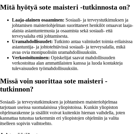
Mitä hyötyä sote maisteri -tutkinnosta on?
Laaja-alainen osaaminen:
Sosiaali- ja terveystutkimuksen ja
johtamisen maisteriohjelman suorittaneet henkilöt omaavat laaja-
alaista asiantuntemusta ja osaamista sekä sosiaali- että
terveysalalta että johtamisesta.
Uramahdollisuudet:
Tutkinto antaa valmiudet toimia erilaisissa
asiantuntija- ja johtotehtävissä sosiaali- ja terveysalalla, mikä
avaa ovia monipuolisiin uramahdollisuuksiin.
Verkostoituminen:
Opiskelijat saavat mahdollisuuden
verkostoitua alan ammattilaisten kanssa ja luoda kontakteja
tulevaisuuden työmahdollisuuksiin.
Missä voin suorittaa sote maisteri -
tutkinnon?
Sosiaali- ja terveystutkimuksen ja johtamisen maisteriohjelmaa
tarjotaan useissa suomalaisissa yliopistoissa. Kunkin yliopiston
ohjelmarakenne ja sisällöt voivat kuitenkin hieman vaihdella, joten
kannattaa tutustua tarkemmin eri yliopistojen ohjelmiin ja valita
itselleen sopivin vaihtoehto.