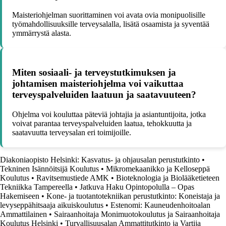
Maisteriohjelman suorittaminen voi avata ovia monipuolisille
työmahdollisuuksille terveysalalla, lisätä osaamista ja syventää
ymmärrystä alasta.
Miten sosiaali- ja terveystutkimuksen ja
johtamisen maisteriohjelma voi vaikuttaa
terveyspalveluiden laatuun ja saatavuuteen?
Ohjelma voi kouluttaa päteviä johtajia ja asiantuntijoita, jotka
voivat parantaa terveyspalveluiden laatua, tehokkuutta ja
saatavuutta terveysalan eri toimijoille.
Diakoniaopisto Helsinki: Kasvatus- ja ohjausalan perustutkinto
•
Tekninen Isännöitsijä Koulutus
•
Mikromekaanikko ja Kelloseppä
Koulutus
•
Ravitsemustiede AMK
•
Bioteknologia ja Biolääketieteen
Tekniikka Tampereella
•
Jatkuva Haku Opintopolulla – Opas
Hakemiseen
•
Kone- ja tuotantotekniikan perustutkinto: Koneistaja ja
levyseppähitsaaja aikuiskoulutus
•
Estenomi: Kauneudenhoitoalan
Ammattilainen
•
Sairaanhoitaja Monimuotokoulutus ja Sairaanhoitaja
Koulutus Helsinki
•
Turvallisuusalan Ammattitutkinto ja Vartija