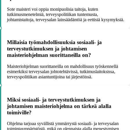
Sote maisteri voi oppia monipuolisia taitoja, kuten
tutkimusmenetelmiä, terveyspolitiikan tuntemusta,
johtamistaitoja, terveysalan lainsäädäntöä ja eettisiä kysymyksiä.
Millaisia työmahdollisuuksia sosiaali- ja
terveystutkimuksen ja johtamisen
maisteriohjelman suorittaneilla on?
Maisteriohjelman suorittaneilla on mahdollisuus työskennellä
esimerkiksi terveysalan johtotehtävissä, tutkimuslaitoksissa,
terveyspolitiikan asiantuntijoina tai järjestöissä.
Miksi sosiaali- ja terveystutkimuksen ja
johtamisen maisteriohjelma on tärkeä alalla
toimiville?
Ohjelma tarjoaa syvällistä ymmärrystä sosiaali- ja terveysalan
toimintaympäristöstä, mikä on olennaista alalla menestymisen