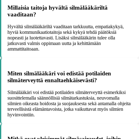
Millaisia taitoja hyvältä silmälääkäriltä
vaaditaan?
Hyvältä silmälääkäriltä vaaditaan tarkkuutta, empatiakykyä,
hyviä kommunikaatiotaitoja sekä kykyä tehdä päätöksiä
nopeasti ja luotettavasti. Lisäksi silmälääkärin tulee olla
jatkuvasti valmis oppimaan uutta ja kehittämään
ammattitaitoaan.
Miten silmälääkäri voi edistää potilaiden
silmäterveyttä ennaltaehkäisevästi?
Silmälääkäri voi edistää potilaiden silmäterveyttä esimerkiksi
suosittelemalla säännöllisiä silmätarkastuksia, neuvomalla
silmien oikeasta hoidosta ja suojauksesta sekä antamalla ohjeita
terveellisistä elämäntavoista, jotka vaikuttavat myös silmien
hyvinvointiin.
Mitkä ovat yleisimmät silmäsairaudet, joihin