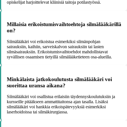
opiskelijat harjoittelevat kliinisiä taitoja potilastyössä.
Millaisia erikoistumisvaihtoehtoja silmälääkärillä
on?
Silmälääkäri voi erikoistua esimerkiksi silmänpohjan
sairauksiin, kaihiin, sarveiskalvon sairauksiin tai lasten
silmäsairauksiin. Erikoistumisvaihtoehdot mahdollistavat
syvällisen osaamisen tietyillä silmälääketieteen osa-alueilla.
Minkälaista jatkokoulutusta silmälääkäri voi
suorittaa uransa aikana?
Silmälääkäri voi osallistua erilaisiin täydennyskoulutuksiin ja
kursseille pitääkseen ammattitaitonsa ajan tasalla. Lisäksi
silmälääkäri voi hankkia erikoispätevyyksiä esimerkiksi
laserhoidoissa tai silmäkirurgiassa.