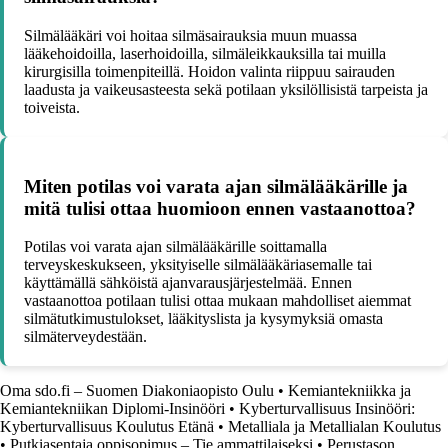
Silmälääkäri voi hoitaa silmäsairauksia muun muassa
lääkehoidoilla, laserhoidoilla, silmäleikkauksilla tai muilla
kirurgisilla toimenpiteillä. Hoidon valinta riippuu sairauden
laadusta ja vaikeusasteesta sekä potilaan yksilöllisistä tarpeista ja
toiveista.
Miten potilas voi varata ajan silmälääkärille ja
mitä tulisi ottaa huomioon ennen vastaanottoa?
Potilas voi varata ajan silmälääkärille soittamalla
terveyskeskukseen, yksityiselle silmälääkäriasemalle tai
käyttämällä sähköistä ajanvarausjärjestelmää. Ennen
vastaanottoa potilaan tulisi ottaa mukaan mahdolliset aiemmat
silmätutkimustulokset, lääkityslista ja kysymyksiä omasta
silmäterveydestään.
Oma sdo.fi – Suomen Diakoniaopisto Oulu
•
Kemiantekniikka ja
Kemiantekniikan Diplomi-Insinööri
•
Kyberturvallisuus Insinööri:
Kyberturvallisuus Koulutus Etänä
•
Metalliala ja Metallialan Koulutus
•
Putkiasentaja oppisopimus – Tie ammattilaiseksi
•
Perustason