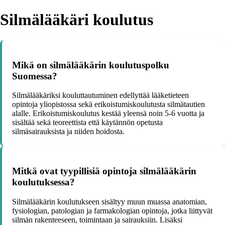
Silmälääkäri koulutus
Mikä on silmälääkärin koulutuspolku
Suomessa?
Silmälääkäriksi kouluttautuminen edellyttää lääketieteen
opintoja yliopistossa sekä erikoistumiskoulutusta silmätautien
alalle. Erikoistumiskoulutus kestää yleensä noin 5-6 vuotta ja
sisältää sekä teoreettista että käytännön opetusta
silmäsairauksista ja niiden hoidosta.
Mitkä ovat tyypillisiä opintoja silmälääkärin
koulutuksessa?
Silmälääkärin koulutukseen sisältyy muun muassa anatomian,
fysiologian, patologian ja farmakologian opintoja, jotka liittyvät
silmän rakenteeseen, toimintaan ja sairauksiin. Lisäksi