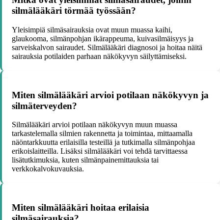
silmälääkäri törmää työssään?
Yleisimpiä silmäsairauksia ovat muun muassa kaihi,
glaukooma, silmänpohjan ikärappeuma, kuivasilmäisyys ja
sarveiskalvon sairaudet. Silmälääkäri diagnosoi ja hoitaa näitä
sairauksia potilaiden parhaan näkökyvyn säilyttämiseksi.
Miten silmälääkäri arvioi potilaan näkökyvyn ja
silmäterveyden?
Silmälääkäri arvioi potilaan näkökyvyn muun muassa
tarkastelemalla silmien rakennetta ja toimintaa, mittaamalla
näöntarkkuutta erilaisilla testeillä ja tutkimalla silmänpohjaa
erikoislaitteilla. Lisäksi silmälääkäri voi tehdä tarvittaessa
lisätutkimuksia, kuten silmänpainemittauksia tai
verkkokalvokuvauksia.
Miten silmälääkäri hoitaa erilaisia
silmäsairauksia?