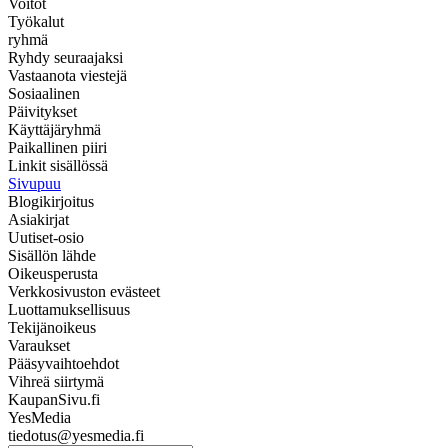
Voitot
Työkalut
ryhmä
Ryhdy seuraajaksi
Vastaanota viestejä
Sosiaalinen
Päivitykset
Käyttäjäryhmä
Paikallinen piiri
Linkit sisällössä
Sivupuu
Blogikirjoitus
Asiakirjat
Uutiset-osio
Sisällön lähde
Oikeusperusta
Verkkosivuston evästeet
Luottamuksellisuus
Tekijänoikeus
Varaukset
Pääsyvaihtoehdot
Vihreä siirtymä
KaupanSivu.fi
YesMedia
tiedotus@yesmedia.fi