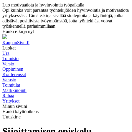
Luo motivaatiota ja hyvinvointia työpaikalla
Opi kuinka voit parantaa työntekijöiden hyvinvointia ja motivaatiota
yrityksessäsi. Tämä e-kirja sisältää strategioita ja käytäntöjä, jotka
edistävät positiivista työympäristöä, jotta työntekijäsi voivat
työskennellä parhaimmillaan.
Hanki e-kirja nyt
KaupanSivu.fi
Luokat
Ura
Toimisto
Versio
Oppiminen
Konferenssit
Varasto
Toimitilat
Markkinointi
Rahaa
Yritykset
Minun sivuni
Hanki käyttöoikeus
Uutiskirje
Sijoittamisen opiskelu