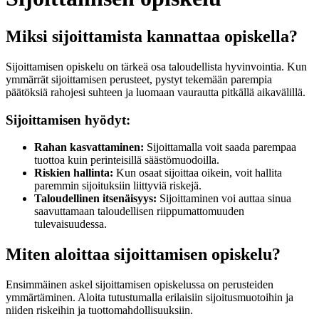
Miksi sijoittamista kannattaa opiskella?
Sijoittamisen opiskelu on tärkeä osa taloudellista hyvinvointia. Kun
ymmärrät sijoittamisen perusteet, pystyt tekemään parempia
päätöksiä rahojesi suhteen ja luomaan vaurautta pitkällä aikavälillä.
Sijoittamisen hyödyt:
Rahan kasvattaminen:
Sijoittamalla voit saada parempaa
tuottoa kuin perinteisillä säästömuodoilla.
Riskien hallinta:
Kun osaat sijoittaa oikein, voit hallita
paremmin sijoituksiin liittyviä riskejä.
Taloudellinen itsenäisyys:
Sijoittaminen voi auttaa sinua
saavuttamaan taloudellisen riippumattomuuden
tulevaisuudessa.
Miten aloittaa sijoittamisen opiskelu?
Ensimmäinen askel sijoittamisen opiskelussa on perusteiden
ymmärtäminen. Aloita tutustumalla erilaisiin sijoitusmuotoihin ja
niiden riskeihin ja tuottomahdollisuuksiin.