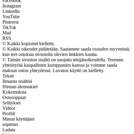
Facebook
Instagram
LinkedIn
YouTube
Pinterest
TikTok
Mail
RSS
© Kaikki kopiointi kielletty.
© Kaikki oikeudet pidätetään. Saatamme saada osuuden myynnistä,
kun teet ostoksia sivustolla olevien linkkien kautta.
© Tämän sivuston sisältö on suojattu tekijänoikeudella. Teemme
yhteistyötä kaupallisten kumppanien kanssa ja voimme saada
maksun oston yhteydessä. Luvaton käyttö on kielletty.
Teksti
Ilmaista sisältöä
Hinnan alennukset
Kokemuksia
Ostosoppaat
Selitykset
Videot
Profiili
Minun käyttäjäni
sopimus
Ladata