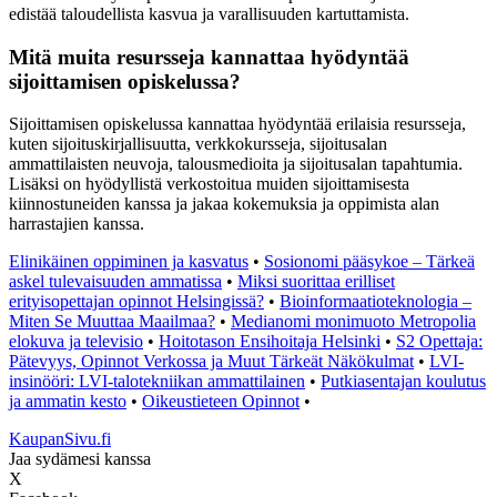
edistää taloudellista kasvua ja varallisuuden kartuttamista.
Mitä muita resursseja kannattaa hyödyntää
sijoittamisen opiskelussa?
Sijoittamisen opiskelussa kannattaa hyödyntää erilaisia resursseja,
kuten sijoituskirjallisuutta, verkkokursseja, sijoitusalan
ammattilaisten neuvoja, talousmedioita ja sijoitusalan tapahtumia.
Lisäksi on hyödyllistä verkostoitua muiden sijoittamisesta
kiinnostuneiden kanssa ja jakaa kokemuksia ja oppimista alan
harrastajien kanssa.
Elinikäinen oppiminen ja kasvatus
•
Sosionomi pääsykoe – Tärkeä
askel tulevaisuuden ammatissa
•
Miksi suorittaa erilliset
erityisopettajan opinnot Helsingissä?
•
Bioinformaatioteknologia –
Miten Se Muuttaa Maailmaa?
•
Medianomi monimuoto Metropolia
elokuva ja televisio
•
Hoitotason Ensihoitaja Helsinki
•
S2 Opettaja:
Pätevyys, Opinnot Verkossa ja Muut Tärkeät Näkökulmat
•
LVI-
insinööri: LVI-talotekniikan ammattilainen
•
Putkiasentajan koulutus
ja ammatin kesto
•
Oikeustieteen Opinnot
•
KaupanSivu.fi
Jaa sydämesi kanssa
X