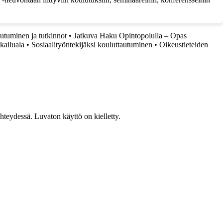
autuminen ja tutkinnot
•
Jatkuva Haku Opintopolulla – Opas
ailuala
•
Sosiaalityöntekijäksi kouluttautuminen
•
Oikeustieteiden
teydessä. Luvaton käyttö on kielletty.