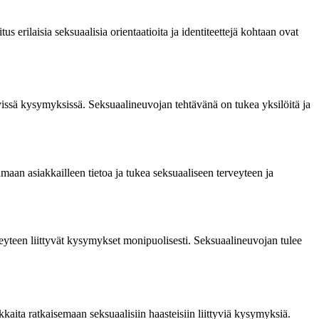
 erilaisia seksuaalisia orientaatioita ja identiteettejä kohtaan ovat
yvissä kysymyksissä. Seksuaalineuvojan tehtävänä on tukea yksilöitä ja
maan asiakkailleen tietoa ja tukea seksuaaliseen terveyteen ja
yteen liittyvät kysymykset monipuolisesti. Seksuaalineuvojan tulee
kaita ratkaisemaan seksuaalisiin haasteisiin liittyviä kysymyksiä.