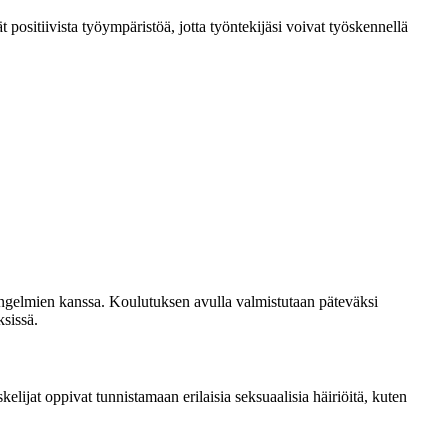
t positiivista työympäristöä, jotta työntekijäsi voivat työskennellä
a ongelmien kanssa. Koulutuksen avulla valmistutaan päteväksi
ksissä.
elijat oppivat tunnistamaan erilaisia seksuaalisia häiriöitä, kuten