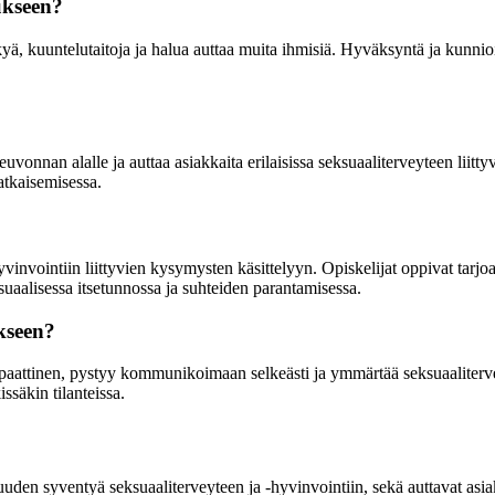
ukseen?
, kuuntelutaitoja ja halua auttaa muita ihmisiä. Hyväksyntä ja kunnioitus
onnan alalle ja auttaa asiakkaita erilaisissa seksuaaliterveyteen liitt
atkaisemisessa.
invointiin liittyvien kysymysten käsittelyyn. Opiskelijat oppivat tarjoa
ksuaalisessa itsetunnossa ja suhteiden parantamisessa.
kseen?
paattinen, pystyy kommunikoimaan selkeästi ja ymmärtää seksuaaliterve
ssäkin tilanteissa.
uden syventyä seksuaaliterveyteen ja -hyvinvointiin, sekä auttavat asiak