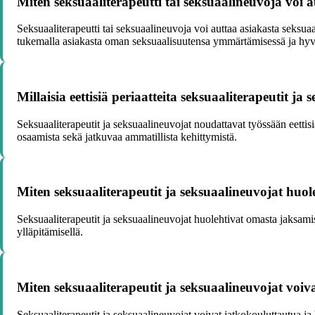
Miten seksuaaliterapeutti tai seksuaalineuvoja voi a
Seksuaaliterapeutti tai seksuaalineuvoja voi auttaa asiakasta seksua
tukemalla asiakasta oman seksuaalisuutensa ymmärtämisessä ja hy
Millaisia eettisiä periaatteita seksuaaliterapeutit j
Seksuaaliterapeutit ja seksuaalineuvojat noudattavat työssään eettis
osaamista sekä jatkuvaa ammatillista kehittymistä.
Miten seksuaaliterapeutit ja seksuaalineuvojat huo
Seksuaaliterapeutit ja seksuaalineuvojat huolehtivat omasta jaksamis
ylläpitämisellä.
Miten seksuaaliterapeutit ja seksuaalineuvojat voiv
Seksuaaliterapeutit ja seksuaalineuvojat voivat jatkokouluttautua ja 