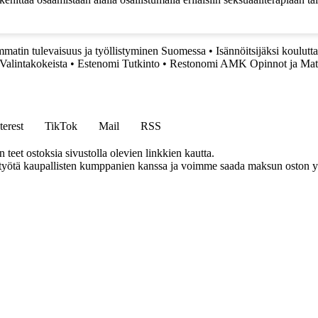
mmatin tulevaisuus ja työllistyminen Suomessa
•
Isännöitsijäksi koulutt
Valintakokeista
•
Estenomi Tutkinto
•
Restonomi AMK Opinnot ja Matk
terest
TikTok
Mail
RSS
eet ostoksia sivustolla olevien linkkien kautta.
styötä kaupallisten kumppanien kanssa ja voimme saada maksun oston yh