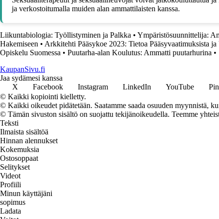
ja verkostoitumalla muiden alan ammattilaisten kanssa.
Liikuntabiologia: Työllistyminen ja Palkka
•
Ympäristösuunnittelija: A
Hakemiseen
•
Arkkitehti Pääsykoe 2023: Tietoa Pääsyvaatimuksista ja 
Opiskelu Suomessa
•
Puutarha-alan Koulutus: Ammatti puutarhurina
•
KaupanSivu.fi
Jaa sydämesi kanssa
X
Facebook
Instagram
LinkedIn
YouTube
Pin
© Kaikki kopiointi kielletty.
© Kaikki oikeudet pidätetään. Saatamme saada osuuden myynnistä, kun t
© Tämän sivuston sisältö on suojattu tekijänoikeudella. Teemme yhtei
Teksti
Ilmaista sisältöä
Hinnan alennukset
Kokemuksia
Ostosoppaat
Selitykset
Videot
Profiili
Minun käyttäjäni
sopimus
Ladata