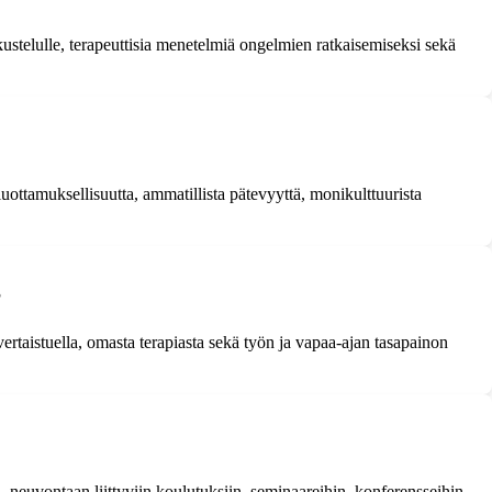
skustelulle, terapeuttisia menetelmiä ongelmien ratkaisemiseksi sekä
luottamuksellisuutta, ammatillista pätevyyttä, monikulttuurista
?
ertaistuella, omasta terapiasta sekä työn ja vapaa-ajan tasapainon
ai -neuvontaan liittyviin koulutuksiin, seminaareihin, konferensseihin