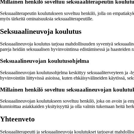
Millainen henkilö soveltuu seksuaaliterapeutin koulut
Seksuaaliterapeutin koulutukseen soveltuu henkilö, jolla on empatiakykyä
myös tärkeitä ominaisuuksia seksuaaliterapeutille.
Seksuaalineuvoja koulutus
Seksuaalineuvoja koulutus tarjoaa mahdollisuuden syventyä seksuaalineuv
pareja heidän seksuaalisen hyvinvointinsa edistämisessä ja haasteiden r
Seksuaalineuvojan koulutusohjelma
Seksuaalineuvojan koulutusohjelma keskittyy seksuaaliterveyteen ja -hyv
hyvinvointiin liittyvissä asioissa, kuten ehkäisyvälineiden käytössä, se
Millainen henkilö soveltuu seksuaalineuvojan koulutu
Seksuaalineuvojan koulutukseen soveltuu henkilö, joka on avoin ja em
kunnioittaa asiakkaiden yksityisyyttä ja olla valmis tukemaan heitä herki
Yhteenveto
Seksuaaliterapeutti ja seksuaalineuvoja koulutukset tarjoavat mahdollisu