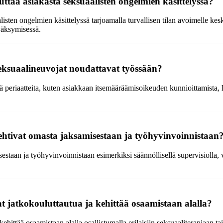
uttaa asiakasta seksuaalisten ongelmien käsittelyssä?
alisten ongelmien käsittelyssä tarjoamalla turvallisen tilan avoimelle ke
väksymisessä.
a seksuaalineuvojat noudattavat työssään?
iä periaatteita, kuten asiakkaan itsemääräämisoikeuden kunnioittamista, 
lehtivat omasta jaksamisestaan ja työhyvinvoinnistaan
estaan ja työhyvinvoinnistaan esimerkiksi säännöllisellä supervisiolla, v
at jatkokouluttautua ja kehittää osaamistaan alalla?
kehittää osaamistaan alalla osallistumalla erilaisiin seksuaaliterapiaan t