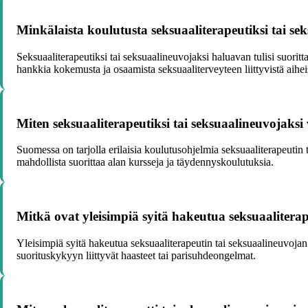
Minkälaista koulutusta seksuaaliterapeutiksi tai se
Seksuaaliterapeutiksi tai seksuaalineuvojaksi haluavan tulisi suoritt
hankkia kokemusta ja osaamista seksuaaliterveyteen liittyvistä aihei
Miten seksuaaliterapeutiksi tai seksuaalineuvojaks
Suomessa on tarjolla erilaisia koulutusohjelmia seksuaaliterapeutin
mahdollista suorittaa alan kursseja ja täydennyskoulutuksia.
Mitkä ovat yleisimpiä syitä hakeutua seksuaaliterap
Yleisimpiä syitä hakeutua seksuaaliterapeutin tai seksuaalineuvoja
suorituskykyyn liittyvät haasteet tai parisuhdeongelmat.