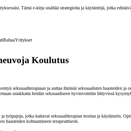
ksessäsi. Tämä e-kirja sisältää strategioita ja käytäntöjä, jotka edistävä
ti
Rahaa
Yritykset
ineuvoja Koulutus
yventyä seksuaaliterapiaan ja auttaa ihmisiä seksuaalisten haasteiden j
kemaan asiakkaita heidän seksuaaliseen hyvinvointiin liittyvissä kysymy
a työpajoja, jotka kattavat seksuaaliterapian teorian ja käytännön. Opisk
den haasteiden kohtaamiseen terapeuttisesti.