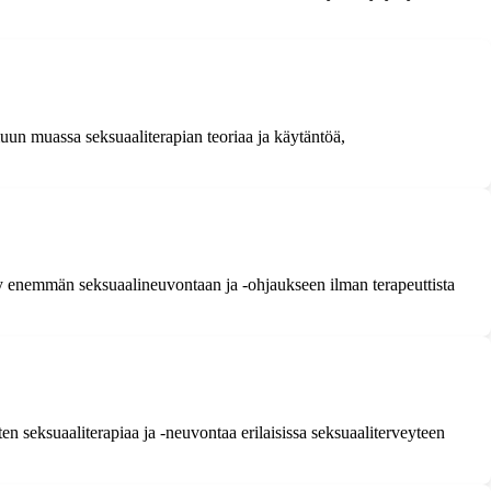
uun muassa seksuaaliterapian teoriaa ja käytäntöä,
tyy enemmän seksuaalineuvontaan ja -ohjaukseen ilman terapeuttista
ten seksuaaliterapiaa ja -neuvontaa erilaisissa seksuaaliterveyteen