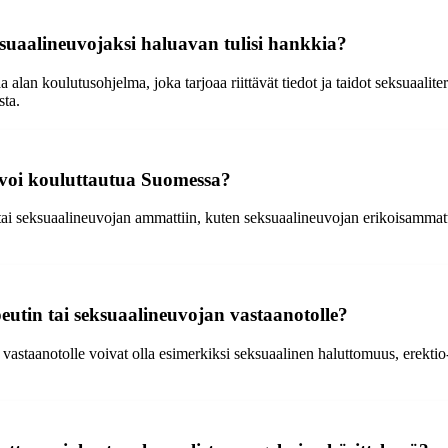
ksuaalineuvojaksi haluavan tulisi hankkia?
aa alan koulutusohjelma, joka tarjoaa riittävät tiedot ja taidot seksuaali
sta.
i voi kouluttautua Suomessa?
 tai seksuaalineuvojan ammattiin, kuten seksuaalineuvojan erikoisammatti
eutin tai seksuaalineuvojan vastaanotolle?
n vastaanotolle voivat olla esimerkiksi seksuaalinen haluttomuus, erek