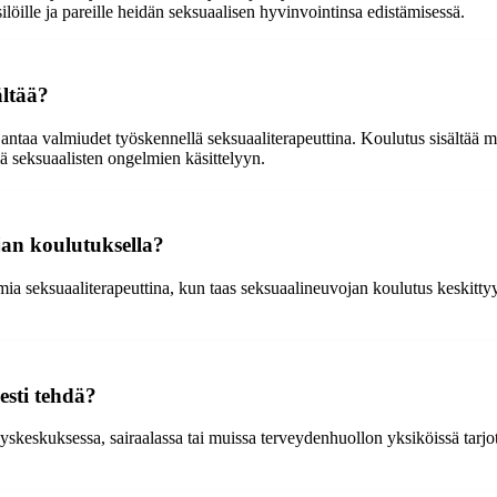
ilöille ja pareille heidän seksuaalisen hyvinvointinsa edistämisessä.
ältää?
antaa valmiudet työskennellä seksuaaliterapeuttina. Koulutus sisältää m
iä seksuaalisten ongelmien käsittelyyn.
jan koulutuksella?
imia seksuaaliterapeuttina, kun taas seksuaalineuvojan koulutus keskit
sesti tehdä?
eyskeskuksessa, sairaalassa tai muissa terveydenhuollon yksiköissä tarjo