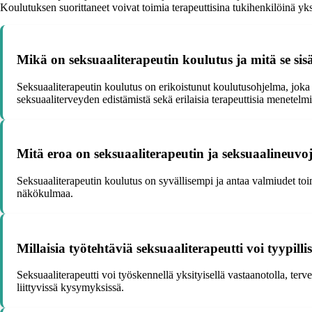
Koulutuksen suorittaneet voivat toimia terapeuttisina tukihenkilöinä yks
Mikä on seksuaaliterapeutin koulutus ja mitä se sis
Seksuaaliterapeutin koulutus on erikoistunut koulutusohjelma, joka 
seksuaaliterveyden edistämistä sekä erilaisia terapeuttisia menetelm
Mitä eroa on seksuaaliterapeutin ja seksuaalineuvo
Seksuaaliterapeutin koulutus on syvällisempi ja antaa valmiudet to
näkökulmaa.
Millaisia työtehtäviä seksuaaliterapeutti voi tyypilli
Seksuaaliterapeutti voi työskennellä yksityisellä vastaanotolla, terv
liittyvissä kysymyksissä.