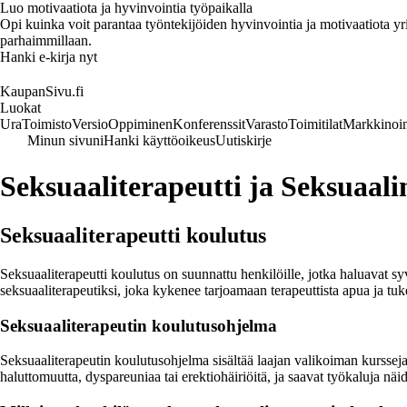
Luo motivaatiota ja hyvinvointia työpaikalla
Opi kuinka voit parantaa työntekijöiden hyvinvointia ja motivaatiota yrity
parhaimmillaan.
Hanki e-kirja nyt
KaupanSivu.fi
Luokat
Ura
Toimisto
Versio
Oppiminen
Konferenssit
Varasto
Toimitilat
Markkinoin
Minun sivuni
Hanki käyttöoikeus
Uutiskirje
Seksuaaliterapeutti ja Seksuaal
Seksuaaliterapeutti koulutus
Seksuaaliterapeutti koulutus on suunnattu henkilöille, jotka haluavat s
seksuaaliterapeutiksi, joka kykenee tarjoamaan terapeuttista apua ja tu
Seksuaaliterapeutin koulutusohjelma
Seksuaaliterapeutin koulutusohjelma sisältää laajan valikoiman kursseja j
haluttomuutta, dyspareuniaa tai erektiohäiriöitä, ja saavat työkaluja näi