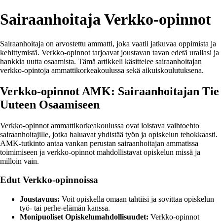
Sairaanhoitaja Verkko-opinnot
Sairaanhoitaja on arvostettu ammatti, joka vaatii jatkuvaa oppimista ja
kehittymistä. Verkko-opinnot tarjoavat joustavan tavan edetä urallasi ja
hankkia uutta osaamista. Tämä artikkeli käsittelee sairaanhoitajan
verkko-opintoja ammattikorkeakoulussa sekä aikuiskoulutuksena.
Verkko-opinnot AMK: Sairaanhoitajan Tie
Uuteen Osaamiseen
Verkko-opinnot ammattikorkeakoulussa ovat loistava vaihtoehto
sairaanhoitajille, jotka haluavat yhdistää työn ja opiskelun tehokkaasti.
AMK-tutkinto antaa vankan perustan sairaanhoitajan ammatissa
toimimiseen ja verkko-opinnot mahdollistavat opiskelun missä ja
milloin vain.
Edut Verkko-opinnoissa
Joustavuus:
Voit opiskella omaan tahtiisi ja sovittaa opiskelun
työ- tai perhe-elämän kanssa.
Monipuoliset Opiskelumahdollisuudet:
Verkko-opinnot