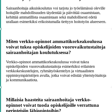
Sairaanhoitaja aikuiskoulutus voi tarjota jo työelämässä oleville
hoitajille mahdollisuuden täydentää ja päivittää osaamistaan,
kehittää ammatillista osaamistaan sekä mahdollisesti edetä
urallaan esimerkiksi erikoistumalla tiettyyn hoitotyön alueeseen.
Miten verkko-opinnot ammattikorkeakoulussa
voivat tukea opiskelijoiden vuorovaikutustaitoja
sairaanhoitajan koulutuksessa?
Verkko-opinnot ammattikorkeakoulussa voivat tukea
opiskelijoiden vuorovaikutustaitoja esimerkiksi erilaisten
verkkokeskustelujen, ryhmätyöskentelyn ja virtuaalisten
oppimisympäristöjen avulla, jotka voivat edistää yhteistyötaitoja
ja kommunikaatiota.
Millaisia haasteita sairaanhoitaja verkko-
opinnot voivat tuoda opiskelijoille verrattuna
perinteisiin lähiopintoihin?