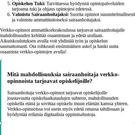
Opiskelun Tuki:
Tarvittaessa hyödynnä opintopalveluiden
tarjoama tuki ja ohjaus opintojesi edetessä.
Valmistu Sairaanhoitajaksi:
Suorita opinnot suunnitelmallisesti
ja valmistu ammattitaitoiseksi sairaanhoitajaksi.
Verkko-opinnot ammattikorkeakoulussa tarjoavat sairaanhoitajalle
mahdollisuuden kehittää osaamistaan ja edetä urallaan.
Aikuiskoulutuksen avulla voit yhdistää työn ja opiskelun
saumattomasti. Ota rohkeasti ensimmäinen askel ja hanki uutta
osaamista verkko-opintojen avulla!
Mitä mahdollisuuksia sairaanhoitaja verkko-
opinnoista tarjoavat opiskelijoille?
Sairaanhoitaja verkko-opinnot tarjoavat opiskelijoille
joustavuutta opiskeluaikataulujen suhteen, mahdollisuuden
opiskella etänä ja sovittaa opiskelu muun elämän kanssa yhteen.
Verkko-opinnoissa voi usein myös edetä omassa tahdissaan ja
hyödyntää erilaisia digitaalisia oppimisalustoja.