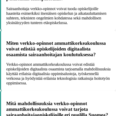
Sairaanhoitaja verkko-opinnot voivat tuoda opiskelijoille
haasteita esimerkiksi itsenäisen opiskelun ja aikatauluttamisen
suhteen, teknisten ongelmien kohdatessa sekä mahdollisen
yksinäisyyden tunteen etäopiskelussa.
Miten verkko-opinnot ammattikorkeakoulussa
voivat edistää opiskelijoiden digitaalista
osaamista sairaanhoitajan koulutuksessa?
Verkko-opinnot ammattikorkeakoulussa voivat edistää
opiskelijoiden digitaalista osaamista tarjoamalla mahdollisuuksia
käyttää erilaisia digitaalisia oppimisalustoja, työskennellä
verkossa ja hyödyntää erilaisia teknologisia ratkaisuja hoitotyön
oppimisessa.
Mitä mahdollisuuksia verkko-opinnot
ammattikorkeakoulussa voivat tarjota
sairaanhoitajaopiskelijoille eri puolilla Suomea?