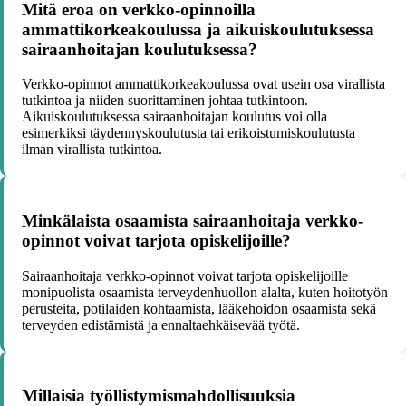
Mitä eroa on verkko-opinnoilla
ammattikorkeakoulussa ja aikuiskoulutuksessa
sairaanhoitajan koulutuksessa?
Verkko-opinnot ammattikorkeakoulussa ovat usein osa virallista
tutkintoa ja niiden suorittaminen johtaa tutkintoon.
Aikuiskoulutuksessa sairaanhoitajan koulutus voi olla
esimerkiksi täydennyskoulutusta tai erikoistumiskoulutusta
ilman virallista tutkintoa.
Minkälaista osaamista sairaanhoitaja verkko-
opinnot voivat tarjota opiskelijoille?
Sairaanhoitaja verkko-opinnot voivat tarjota opiskelijoille
monipuolista osaamista terveydenhuollon alalta, kuten hoitotyön
perusteita, potilaiden kohtaamista, lääkehoidon osaamista sekä
terveyden edistämistä ja ennaltaehkäisevää työtä.
Millaisia työllistymismahdollisuuksia