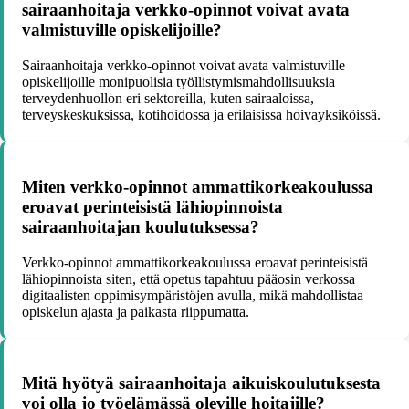
sairaanhoitaja verkko-opinnot voivat avata
valmistuville opiskelijoille?
Sairaanhoitaja verkko-opinnot voivat avata valmistuville
opiskelijoille monipuolisia työllistymismahdollisuuksia
terveydenhuollon eri sektoreilla, kuten sairaaloissa,
terveyskeskuksissa, kotihoidossa ja erilaisissa hoivayksiköissä.
Miten verkko-opinnot ammattikorkeakoulussa
eroavat perinteisistä lähiopinnoista
sairaanhoitajan koulutuksessa?
Verkko-opinnot ammattikorkeakoulussa eroavat perinteisistä
lähiopinnoista siten, että opetus tapahtuu pääosin verkossa
digitaalisten oppimisympäristöjen avulla, mikä mahdollistaa
opiskelun ajasta ja paikasta riippumatta.
Mitä hyötyä sairaanhoitaja aikuiskoulutuksesta
voi olla jo työelämässä oleville hoitajille?