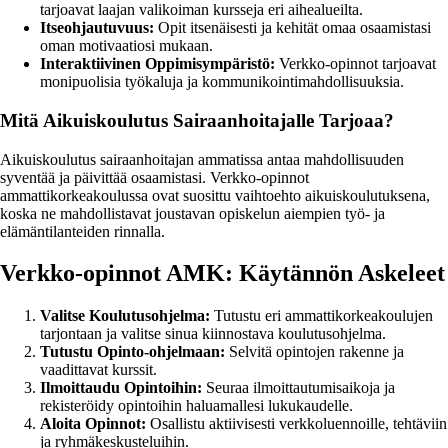
tarjoavat laajan valikoiman kursseja eri aihealueilta.
Itseohjautuvuus:
Opit itsenäisesti ja kehität omaa osaamistasi
oman motivaatiosi mukaan.
Interaktiivinen Oppimisympäristö:
Verkko-opinnot tarjoavat
monipuolisia työkaluja ja kommunikointimahdollisuuksia.
Mitä Aikuiskoulutus Sairaanhoitajalle Tarjoaa?
Aikuiskoulutus sairaanhoitajan ammatissa antaa mahdollisuuden
syventää ja päivittää osaamistasi. Verkko-opinnot
ammattikorkeakoulussa ovat suosittu vaihtoehto aikuiskoulutuksena,
koska ne mahdollistavat joustavan opiskelun aiempien työ- ja
elämäntilanteiden rinnalla.
Verkko-opinnot AMK: Käytännön Askeleet
Valitse Koulutusohjelma:
Tutustu eri ammattikorkeakoulujen
tarjontaan ja valitse sinua kiinnostava koulutusohjelma.
Tutustu Opinto-ohjelmaan:
Selvitä opintojen rakenne ja
vaadittavat kurssit.
Ilmoittaudu Opintoihin:
Seuraa ilmoittautumisaikoja ja
rekisteröidy opintoihin haluamallesi lukukaudelle.
Aloita Opinnot:
Osallistu aktiivisesti verkkoluennoille, tehtäviin
ja ryhmäkeskusteluihin.