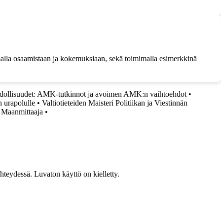
kamalla osaamistaan ja kokemuksiaan, sekä toimimalla esimerkkinä
hdollisuudet: AMK-tutkinnot ja avoimen AMK:n vaihtoehdot
•
 urapolulle
•
Valtiotieteiden Maisteri Politiikan ja Viestinnän
a Maanmittaaja
•
teydessä. Luvaton käyttö on kielletty.