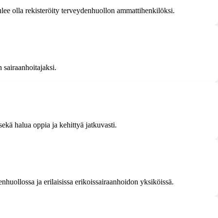
lee olla rekisteröity terveydenhuollon ammattihenkilöksi.
n sairaanhoitajaksi.
ekä halua oppia ja kehittyä jatkuvasti.
nhuollossa ja erilaisissa erikoissairaanhoidon yksiköissä.