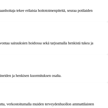
anhoitaja tekee erilaisia hoitotoimenpiteitä, seuraa potilaiden
uvontaa sairauksien hoidossa sekä tarjoamalla henkistä tukea ja
aineiden ja henkisen kuormituksen osalta.
suutta, verkostoitumalla muiden terveydenhuollon ammattilaisten