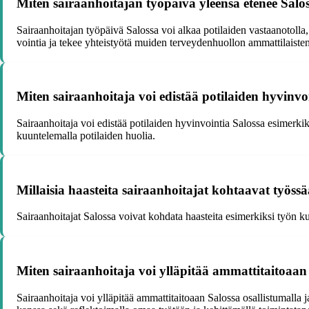
Miten sairaanhoitajan työpäivä yleensä etenee Salo
Sairaanhoitajan työpäivä Salossa voi alkaa potilaiden vastaanotolla, 
vointia ja tekee yhteistyötä muiden terveydenhuollon ammattilaiste
Miten sairaanhoitaja voi edistää potilaiden hyvinvo
Sairaanhoitaja voi edistää potilaiden hyvinvointia Salossa esimerkik
kuuntelemalla potilaiden huolia.
Millaisia haasteita sairaanhoitajat kohtaavat työss
Sairaanhoitajat Salossa voivat kohdata haasteita esimerkiksi työn 
Miten sairaanhoitaja voi ylläpitää ammattitaitoaan
Sairaanhoitaja voi ylläpitää ammattitaitoaan Salossa osallistumalla 