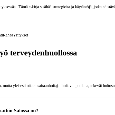
ksessäsi. Tämä e-kirja sisältää strategioita ja käytäntöjä, jotka edistävä
ti
Rahaa
Yritykset
työ terveydenhuollossa
utta yleisesti ottaen sairaanhoitajat hoitavat potilaita, tekevät hoitosuu
attiin Salossa on?