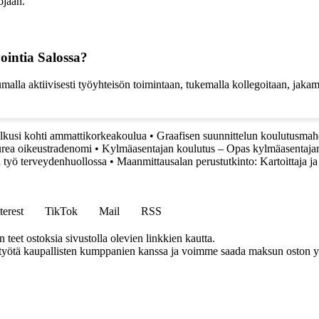
ojaan.
ointia Salossa?
tumalla aktiivisesti työyhteisön toimintaan, tukemalla kollegoitaan, ja
lkusi kohti ammattikorkeakoulua
•
Graafisen suunnittelun koulutusma
urea oikeustradenomi
•
Kylmäasentajan koulutus – Opas kylmäasentajan
ä työ terveydenhuollossa
•
Maanmittausalan perustutkinto: Kartoittaja j
terest
TikTok
Mail
RSS
eet ostoksia sivustolla olevien linkkien kautta.
styötä kaupallisten kumppanien kanssa ja voimme saada maksun oston yh