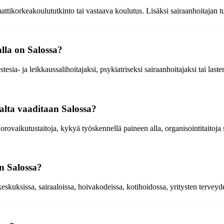
tikorkeakoulututkinto tai vastaava koulutus. Lisäksi sairaanhoitajan tu
alla on Salossa?
esia- ja leikkaussalihoitajaksi, psykiatriseksi sairaanhoitajaksi tai laste
jalta vaaditaan Salossa?
ovaikutustaitoja, kykyä työskennellä paineen alla, organisointitaitoja s
n Salossa?
eskuksissa, sairaaloissa, hoivakodeissa, kotihoidossa, yritysten terveyde