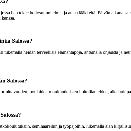
ssa?
jossa hän tekee hoitosuunnitelmia ja antaa lääkkeitä. Päivän aikana saira
n kanssa.
intia Salossa?
si tukemalla heidän terveellisiä elämäntapoja, antamalla ohjausta ja ne
ään Salossa?
kuormittavuuden, potilaiden monimutkaisten hoitotilanteiden, aikataulup
 Salossa?
jatkokoulutuksiin, seminaareihin ja työpajoihin, lukemalla alan kirjalli