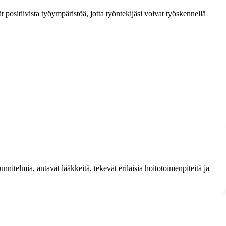
t positiivista työympäristöä, jotta työntekijäsi voivat työskennellä
nnitelmia, antavat lääkkeitä, tekevät erilaisia hoitotoimenpiteitä ja