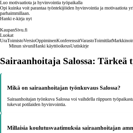
Luo motivaatiota ja hyvinvointia työpaikalla
Opi kuinka voit parantaa työntekijöiden hyvinvointia ja motivaatiota yrity
parhaimmillaan.
Hanki e-kirja nyt
KaupanSivu.fi
Luokat
Ura
Toimisto
Versio
Oppiminen
Konferenssit
Varasto
Toimitilat
Markkinoin
Minun sivuni
Hanki käyttöoikeus
Uutiskirje
Sairaanhoitaja Salossa: Tärkeä 
Mikä on sairaanhoitajan työnkuvaus Salossa?
Sairaanhoitajan työnkuva Salossa voi vaihdella riippuen työpaikasta, m
tukevat potilaiden hyvinvointia.
Millaisia koulutusvaatimuksia sairaanhoitajan amm