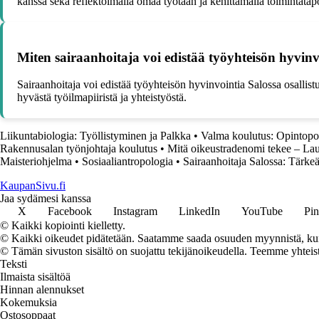
kanssa sekä reflektoimalla omaa työtään ja kehittämällä toimintatap
Miten sairaanhoitaja voi edistää työyhteisön hyvinv
Sairaanhoitaja voi edistää työyhteisön hyvinvointia Salossa osallis
hyvästä työilmapiiristä ja yhteistyöstä.
Liikuntabiologia: Työllistyminen ja Palkka
•
Valma koulutus: Opintopo
Rakennusalan työnjohtaja koulutus
•
Mitä oikeustradenomi tekee – La
Maisteriohjelma
•
Sosiaaliantropologia
•
Sairaanhoitaja Salossa: Tärke
KaupanSivu.fi
Jaa sydämesi kanssa
X
Facebook
Instagram
LinkedIn
YouTube
Pin
© Kaikki kopiointi kielletty.
© Kaikki oikeudet pidätetään. Saatamme saada osuuden myynnistä, kun t
© Tämän sivuston sisältö on suojattu tekijänoikeudella. Teemme yhtei
Teksti
Ilmaista sisältöä
Hinnan alennukset
Kokemuksia
Ostosoppaat