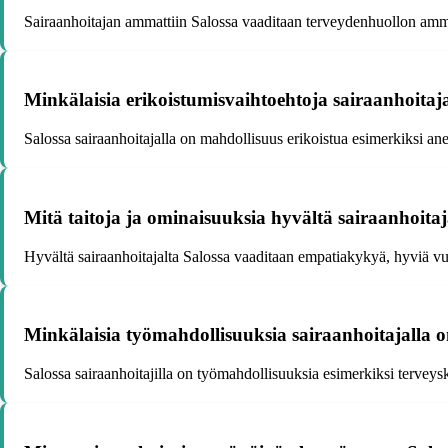
Sairaanhoitajan ammattiin Salossa vaaditaan terveydenhuollon ammat
Minkälaisia erikoistumisvaihtoehtoja sairaanhoitaj
Salossa sairaanhoitajalla on mahdollisuus erikoistua esimerkiksi anest
Mitä taitoja ja ominaisuuksia hyvältä sairaanhoita
Hyvältä sairaanhoitajalta Salossa vaaditaan empatiakykyä, hyviä vuor
Minkälaisia työmahdollisuuksia sairaanhoitajalla o
Salossa sairaanhoitajilla on työmahdollisuuksia esimerkiksi terveysk