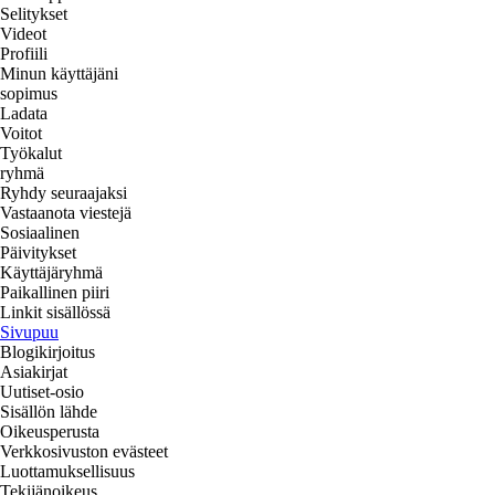
Selitykset
Videot
Profiili
Minun käyttäjäni
sopimus
Ladata
Voitot
Työkalut
ryhmä
Ryhdy seuraajaksi
Vastaanota viestejä
Sosiaalinen
Päivitykset
Käyttäjäryhmä
Paikallinen piiri
Linkit sisällössä
Sivupuu
Blogikirjoitus
Asiakirjat
Uutiset-osio
Sisällön lähde
Oikeusperusta
Verkkosivuston evästeet
Luottamuksellisuus
Tekijänoikeus