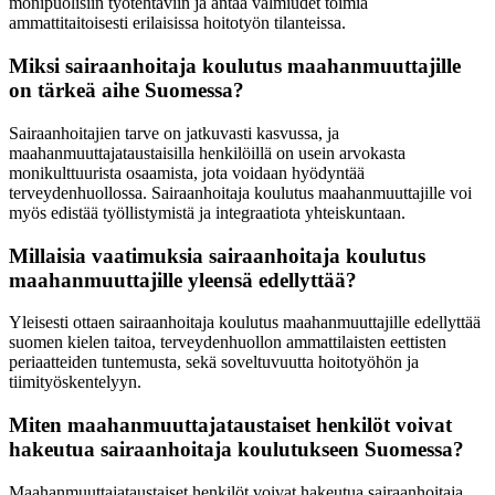
monipuolisiin työtehtäviin ja antaa valmiudet toimia
ammattitaitoisesti erilaisissa hoitotyön tilanteissa.
Miksi sairaanhoitaja koulutus maahanmuuttajille
on tärkeä aihe Suomessa?
Sairaanhoitajien tarve on jatkuvasti kasvussa, ja
maahanmuuttajataustaisilla henkilöillä on usein arvokasta
monikulttuurista osaamista, jota voidaan hyödyntää
terveydenhuollossa. Sairaanhoitaja koulutus maahanmuuttajille voi
myös edistää työllistymistä ja integraatiota yhteiskuntaan.
Millaisia vaatimuksia sairaanhoitaja koulutus
maahanmuuttajille yleensä edellyttää?
Yleisesti ottaen sairaanhoitaja koulutus maahanmuuttajille edellyttää
suomen kielen taitoa, terveydenhuollon ammattilaisten eettisten
periaatteiden tuntemusta, sekä soveltuvuutta hoitotyöhön ja
tiimityöskentelyyn.
Miten maahanmuuttajataustaiset henkilöt voivat
hakeutua sairaanhoitaja koulutukseen Suomessa?
Maahanmuuttajataustaiset henkilöt voivat hakeutua sairaanhoitaja