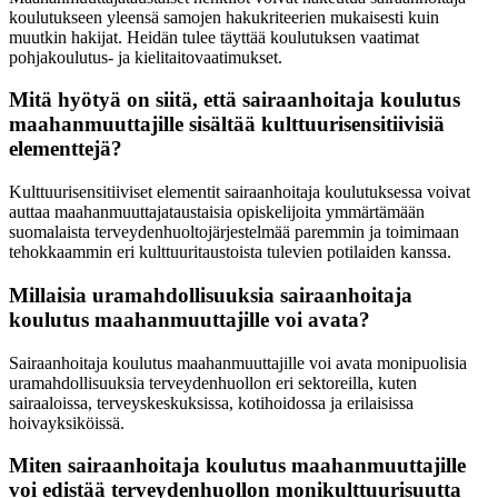
koulutukseen yleensä samojen hakukriteerien mukaisesti kuin
muutkin hakijat. Heidän tulee täyttää koulutuksen vaatimat
pohjakoulutus- ja kielitaitovaatimukset.
Mitä hyötyä on siitä, että sairaanhoitaja koulutus
maahanmuuttajille sisältää kulttuurisensitiivisiä
elementtejä?
Kulttuurisensitiiviset elementit sairaanhoitaja koulutuksessa voivat
auttaa maahanmuuttajataustaisia opiskelijoita ymmärtämään
suomalaista terveydenhuoltojärjestelmää paremmin ja toimimaan
tehokkaammin eri kulttuuritaustoista tulevien potilaiden kanssa.
Millaisia uramahdollisuuksia sairaanhoitaja
koulutus maahanmuuttajille voi avata?
Sairaanhoitaja koulutus maahanmuuttajille voi avata monipuolisia
uramahdollisuuksia terveydenhuollon eri sektoreilla, kuten
sairaaloissa, terveyskeskuksissa, kotihoidossa ja erilaisissa
hoivayksiköissä.
Miten sairaanhoitaja koulutus maahanmuuttajille
voi edistää terveydenhuollon monikulttuurisuutta