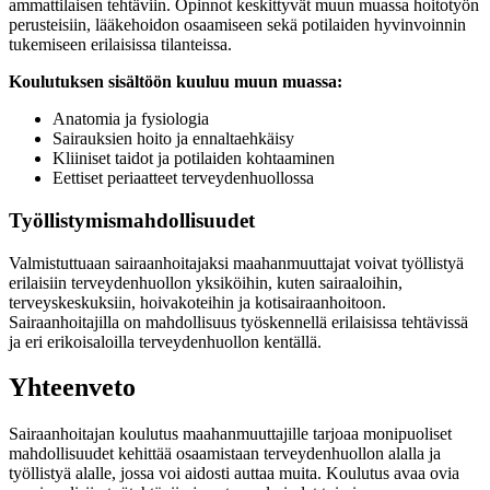
ammattilaisen tehtäviin. Opinnot keskittyvät muun muassa hoitotyön
perusteisiin, lääkehoidon osaamiseen sekä potilaiden hyvinvoinnin
tukemiseen erilaisissa tilanteissa.
Koulutuksen sisältöön kuuluu muun muassa:
Anatomia ja fysiologia
Sairauksien hoito ja ennaltaehkäisy
Kliiniset taidot ja potilaiden kohtaaminen
Eettiset periaatteet terveydenhuollossa
Työllistymismahdollisuudet
Valmistuttuaan sairaanhoitajaksi maahanmuuttajat voivat työllistyä
erilaisiin terveydenhuollon yksiköihin, kuten sairaaloihin,
terveyskeskuksiin, hoivakoteihin ja kotisairaanhoitoon.
Sairaanhoitajilla on mahdollisuus työskennellä erilaisissa tehtävissä
ja eri erikoisaloilla terveydenhuollon kentällä.
Yhteenveto
Sairaanhoitajan koulutus maahanmuuttajille tarjoaa monipuoliset
mahdollisuudet kehittää osaamistaan terveydenhuollon alalla ja
työllistyä alalle, jossa voi aidosti auttaa muita. Koulutus avaa ovia