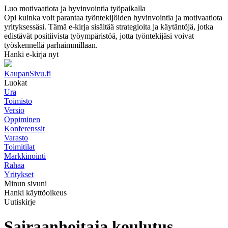
Luo motivaatiota ja hyvinvointia työpaikalla
Opi kuinka voit parantaa työntekijöiden hyvinvointia ja motivaatiota
yrityksessäsi. Tämä e-kirja sisältää strategioita ja käytäntöjä, jotka
edistävät positiivista työympäristöä, jotta työntekijäsi voivat
työskennellä parhaimmillaan.
Hanki e-kirja nyt
KaupanSivu.fi
Luokat
Ura
Toimisto
Versio
Oppiminen
Konferenssit
Varasto
Toimitilat
Markkinointi
Rahaa
Yritykset
Minun sivuni
Hanki käyttöoikeus
Uutiskirje
Sairaanhoitaja koulutus