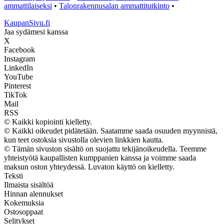
ammattilaiseksi
•
Talonrakennusalan ammattitutkinto
•
KaupanSivu.fi
Jaa sydämesi kanssa
X
Facebook
Instagram
LinkedIn
YouTube
Pinterest
TikTok
Mail
RSS
© Kaikki kopiointi kielletty.
© Kaikki oikeudet pidätetään. Saatamme saada osuuden myynnistä,
kun teet ostoksia sivustolla olevien linkkien kautta.
© Tämän sivuston sisältö on suojattu tekijänoikeudella. Teemme
yhteistyötä kaupallisten kumppanien kanssa ja voimme saada
maksun oston yhteydessä. Luvaton käyttö on kielletty.
Teksti
Ilmaista sisältöä
Hinnan alennukset
Kokemuksia
Ostosoppaat
Selitykset