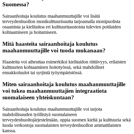
Suomessa?
Sairaanhoitaja koulutus maahanmuuttajille voi lisätä
terveydenhuollon monikulttuurisuutta tarjoamalla monipuolista
osaamista ja kielitaitoa eri kulttuuritaustoista tulevien potilaiden
kohtaamiseen ja hoitamiseen.
Mitä haasteita sairaanhoitaja koulutus
maahanmuuttajille voi tuoda mukanaan?
Haasteita voi aiheuttaa esimerkiksi kielitaidon riittävyys, erilaisten
kulttuurien kohtaaminen hoitotyössä, sekä mahdolliset
ennakkoluulot tai syrjintä työympäristössä.
Miten sairaanhoitaja koulutus maahanmuuttajille
voi tukea maahanmuuttajien integraatiota
suomalaiseen yhteiskuntaan?
Sairaanhoitaja koulutus maahanmuuttajille voi tarjota
mahdollisuuden työllistyä suomalaiseen
terveydenhuoltojärjestelmään, oppia suomen kieltä ja kulttuuria sekä
luoda verkostoja suomalaisten terveydenhuollon ammattilaisten
kanssa.