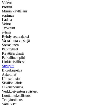
Videot
Profiili
Minun käyttäjäni
sopimus
Ladata
Voitot
Työkalut
ryhmä
Ryhdy seuraajaksi
Vastaanota viestejä
Sosiaalinen
Päivitykset
Käyttäjäryhmä
Paikallinen piiri
Linkit sisällössä
Sivupuu
Blogikirjoitus
Asiakirjat
Uutiset-osio
Sisällön lähde
Oikeusperusta
Verkkosivuston evästeet
Luottamuksellisuus
Tekijänoikeus
Varaukset