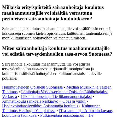
Millaisia erityispiirteitä sairaanhoitaja koulutus
maahanmuuttajille voi sisältää verrattuna
perinteiseen sairaanhoitaja koulutukseen?
Sairaanhoitaja koulutus maahanmuuttajille voi sisältää esimerkiksi
lisäkursseja suomen kielen opiskeluun, kulttuurien tuntemukseen ja
monikulttuuriseen hoitotyöhön valmentautumiseen.
Miten sairaanhoitaja koulutus maahanmuuttajille
voi edistää terveydenhuollon tasa-arvoa Suomessa?
Sairaanhoitaja koulutus maahanmuuttajille voi edistää
terveydenhuollon tasa-arvoa tarjoamalla monipuolista ja
kulttuurisensitiivistä hoitotyötä eri kulttuuritaustoista tuleville
potilaille.
Hallintotieteiden Opiskelu Suomessa
•
Median Musiikin ja Taiteen
Tutkimus
•
Lähihoitaja Verkko-opinnot: Opiskele Lähihoitajaksi
Verkossa
•
Liikunnanopettaja: Tie liikunnanopettajaksi
•
Ammattikoulu sähköala keskiarvo – Opas ja vinkit
•
Hyvinvointianalyytikko: Asiantuntija koulutus
•
Kulttuurien
Tutkimus Helsingin Yliopistossa
•
IT-asiantuntija: Ammatin kuvaus,
koulutus ja työnkuva
•
Putkiasentaja oppisopimus – Tie