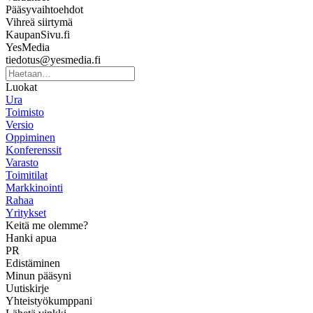
Pääsyvaihtoehdot
Vihreä siirtymä
KaupanSivu.fi
YesMedia
tiedotus@yesmedia.fi
Luokat
Ura
Toimisto
Versio
Oppiminen
Konferenssit
Varasto
Toimitilat
Markkinointi
Rahaa
Yritykset
Keitä me olemme?
Hanki apua
PR
Edistäminen
Minun pääsyni
Uutiskirje
Yhteistyökumppani