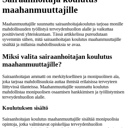
maahanmuuttajille
Maahanmuuttajille suunnattu sairaanhoitajakoulutus tarjoaa monille
mahdollisuuden työllistyä terveydenhuollon alalle ja vaikuttaa
positiivisesti yhteiskuntaan. Tässä artikkelissa pureudutaan
syvemmin siihen, mitä sairaanhoitajan koulutus maahanmuuttajille
sisältää ja millaisia mahdollisuuksia se avaa.
Miksi valita sairaanhoitajan koulutus
maahanmuuttajille?
Sairaanhoitajan ammatti on merkityksellinen ja monipuolinen ala,
joka tarjoaa mahdollisuuksia auttaa ihmisiä erilaisissa terveyteen
liittyvissä tilanteissa. Maahanmuuttajille suunnattu koulutus
mahdollistaa monipuolisen osaamisen hankkimisen ja työllistymisen
terveydenhuollon alalle.
Koulutuksen sisältö
Sairaanhoitajan koulutus maahanmuuttajille sisältää monipuolisia
opintoja, jotka valmistavat opiskelijaa terveydenhuollon