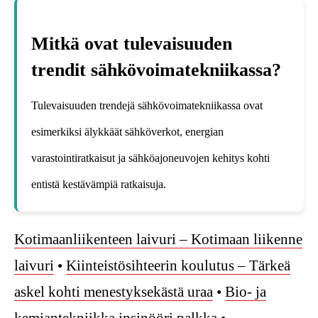
Mitkä ovat tulevaisuuden
trendit sähkövoimatekniikassa?
Tulevaisuuden trendejä sähkövoimatekniikassa ovat
esimerkiksi älykkäät sähköverkot, energian
varastointiratkaisut ja sähköajoneuvojen kehitys kohti
entistä kestävämpiä ratkaisuja.
Kotimaanliikenteen laivuri – Kotimaan liikenne
laivuri
•
Kiinteistösihteerin koulutus – Tärkeä
askel kohti menestyksekästä uraa
•
Bio- ja
kemiantekniikka insinööri palkka
•