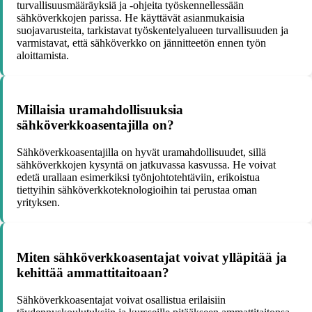
turvallisuusmääräyksiä ja -ohjeita työskennellessään
sähköverkkojen parissa. He käyttävät asianmukaisia
suojavarusteita, tarkistavat työskentelyalueen turvallisuuden ja
varmistavat, että sähköverkko on jännitteetön ennen työn
aloittamista.
Millaisia uramahdollisuuksia
sähköverkkoasentajilla on?
Sähköverkkoasentajilla on hyvät uramahdollisuudet, sillä
sähköverkkojen kysyntä on jatkuvassa kasvussa. He voivat
edetä urallaan esimerkiksi työnjohtotehtäviin, erikoistua
tiettyihin sähköverkkoteknologioihin tai perustaa oman
yrityksen.
Miten sähköverkkoasentajat voivat ylläpitää ja
kehittää ammattitaitoaan?
Sähköverkkoasentajat voivat osallistua erilaisiin