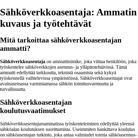
Sähköverkkoasentaja: Ammatin
kuvaus ja työtehtävät
Mitä tarkoittaa sähköverkkoasentajan
ammatti?
Sähköverkkoasentaja
on ammattinimike, joka viittaa henkilöön, joka
työskentelee sähköverkkojen asennus- ja ylläpitotehtävissä. Tämä
ammatti edellyttää tarkkuutta, teknistä osaamista sekä kykyä
työskennellä vaihtelevissa ympäristöissä. Sähköverkkoasentajat ovat
avainasemassa varmistamassa sähkön toimitusvarmuutta ja
turvallisuutta.
Sähköverkkoasentajan
koulutusvaatimukset
Sähköverkkoasentajan
ammatissa työskenteleminen edellyttää yleensä
sähköalan koulutuksen suorittamista. Useimmiten hankittava koulutus
on sähköasentajan tutkinto, joka antaa valmiudet toimia sähköasennus-