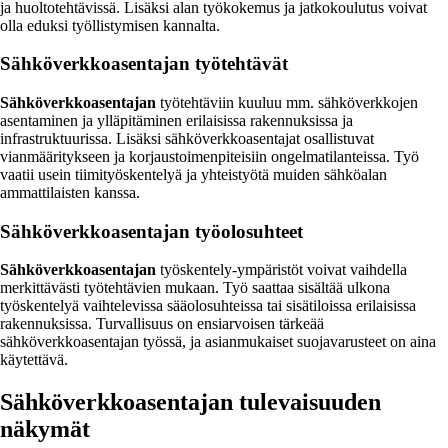
ja huoltotehtävissä. Lisäksi alan työkokemus ja jatkokoulutus voivat
olla eduksi työllistymisen kannalta.
Sähköverkkoasentajan työtehtävät
Sähköverkkoasentajan
työtehtäviin kuuluu mm. sähköverkkojen
asentaminen ja ylläpitäminen erilaisissa rakennuksissa ja
infrastruktuurissa. Lisäksi sähköverkkoasentajat osallistuvat
vianmääritykseen ja korjaustoimenpiteisiin ongelmatilanteissa. Työ
vaatii usein tiimityöskentelyä ja yhteistyötä muiden sähköalan
ammattilaisten kanssa.
Sähköverkkoasentajan työolosuhteet
Sähköverkkoasentajan
työskentely-ympäristöt voivat vaihdella
merkittävästi työtehtävien mukaan. Työ saattaa sisältää ulkona
työskentelyä vaihtelevissa sääolosuhteissa tai sisätiloissa erilaisissa
rakennuksissa. Turvallisuus on ensiarvoisen tärkeää
sähköverkkoasentajan työssä, ja asianmukaiset suojavarusteet on aina
käytettävä.
Sähköverkkoasentajan tulevaisuuden
näkymät