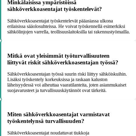
Minkälaisissa ympäristöissä
sähköverkkoasentajat työskentelevät?
Sähköverkkoasentajat työskentelevät pääasiassa ulkona
erilaisissa sääolosuhteissa. He voivat työskennellä esimerkiksi
sähkölinjojen varrella, teollisuuslaitoksilla tai rakennustyömailla.
Mitkä ovat yleisimmät työturvallisuuteen
liittyvät riskit sähköverkkoasentajan työssä?
Sähköverkkoasentajan työssä suurin riski liittyy sähköiskuihin.
Lisäksi työskentely korkeuksissa ja raskaan kaluston
läheisyydessä voi aiheuttaa vaaratilanteita, joten asianmukaiset
suojavarusteet ja turvallisuuskäytännöt ovat tärkeitä.
Miten sähköverkkoasentajat varmistavat
työskentelynsä turvallisuuden?
Sähköverkkoasentajat noudattavat tiukkoja