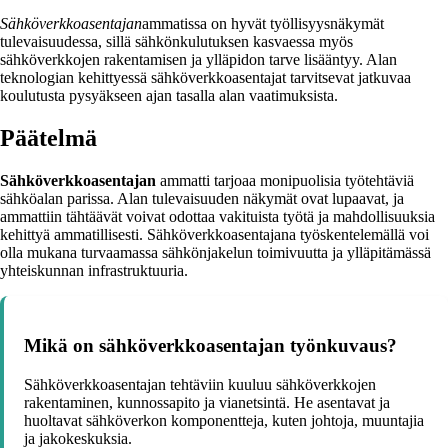
Sähköverkkoasentajan
ammatissa on hyvät työllisyysnäkymät
tulevaisuudessa, sillä sähkönkulutuksen kasvaessa myös
sähköverkkojen rakentamisen ja ylläpidon tarve lisääntyy. Alan
teknologian kehittyessä sähköverkkoasentajat tarvitsevat jatkuvaa
koulutusta pysyäkseen ajan tasalla alan vaatimuksista.
Päätelmä
Sähköverkkoasentajan
ammatti tarjoaa monipuolisia työtehtäviä
sähköalan parissa. Alan tulevaisuuden näkymät ovat lupaavat, ja
ammattiin tähtäävät voivat odottaa vakituista työtä ja mahdollisuuksia
kehittyä ammatillisesti. Sähköverkkoasentajana työskentelemällä voi
olla mukana turvaamassa sähkönjakelun toimivuutta ja ylläpitämässä
yhteiskunnan infrastruktuuria.
Mikä on sähköverkkoasentajan työnkuvaus?
Sähköverkkoasentajan tehtäviin kuuluu sähköverkkojen
rakentaminen, kunnossapito ja vianetsintä. He asentavat ja
huoltavat sähköverkon komponentteja, kuten johtoja, muuntajia
ja jakokeskuksia.