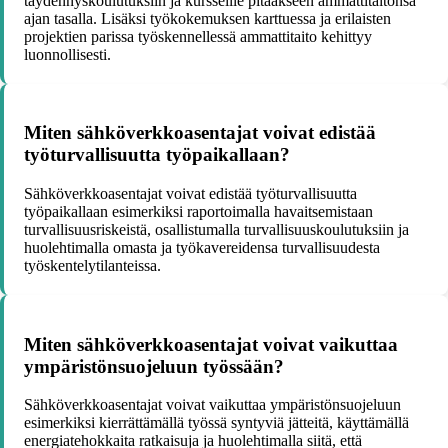
täydennyskoulutuksiin ja kursseille pitääkseen ammattitaitonsa
ajan tasalla. Lisäksi työkokemuksen karttuessa ja erilaisten
projektien parissa työskennellessä ammattitaito kehittyy
luonnollisesti.
Miten sähköverkkoasentajat voivat edistää
työturvallisuutta työpaikallaan?
Sähköverkkoasentajat voivat edistää työturvallisuutta
työpaikallaan esimerkiksi raportoimalla havaitsemistaan
turvallisuusriskeistä, osallistumalla turvallisuuskoulutuksiin ja
huolehtimalla omasta ja työkavereidensa turvallisuudesta
työskentelytilanteissa.
Miten sähköverkkoasentajat voivat vaikuttaa
ympäristönsuojeluun työssään?
Sähköverkkoasentajat voivat vaikuttaa ympäristönsuojeluun
esimerkiksi kierrättämällä työssä syntyviä jätteitä, käyttämällä
energiatehokkaita ratkaisuja ja huolehtimalla siitä, että