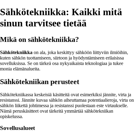
Sähkötekniikka: Kaikki mitä
sinun tarvitsee tietää
Mikä on sähkötekniikka?
Sähkötekniikka
on ala, joka keskittyy sähköön liittyviin ilmiöihin,
kuten sähkön tuottamiseen, siirtoon ja hyödyntämiseen erilaisissa
sovelluksissa. Se on tärkeä osa nykyaikaista teknologiaa ja tukee
monia elämänalueita.
Sähkötekniikan perusteet
Sähkötekniikassa keskeisiä käsitteitä ovat esimerkiksi jännite, virta ja
resistanssi. Jännite kuvaa sähkön aiheuttamaa potentiaalieroja, virta on
sähkön liikettä johtimessa ja resistanssi puolestaan este virtaukselle.
Nämä peruskäsitteet ovat tärkeitä ymmärtää sähkötekniikan
opiskelussa.
Sovellusalueet