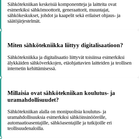
Sähkötekniikan keskeisiä komponentteja ja laitteita ovat
esimerkiksi sähkömoottorit, generaattorit, muuntajat,
sähkökeskukset, johdot ja kaapelit sekä erilaiset ohjaus- ja
säätöjärjestelmät.
Miten sähkötekniikka liittyy digitalisaatioon?
Sähkötekniikka ja digitalisaatio liittyvät toisiinsa esimerkiksi
älykkäiden sähköverkkojen, etäohjattavien laitteiden ja teollisen
internetin kehittämisessä.
Millaisia ovat sähkötekniikan koulutus- ja
uramahdollisuudet?
Sähkötekniikan alalla on monipuolisia koulutus- ja
uramahdollisuuksia esimerkiksi sähköinsinööreille,
automaatioasentajille, sähköasentajille ja tutkijoille eri
teollisuudenaloilla.