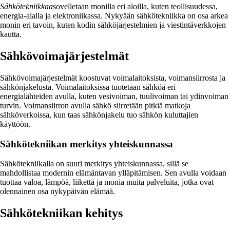
Sähkötekniikkaa
sovelletaan monilla eri aloilla, kuten teollisuudessa,
energia-alalla ja elektroniikassa. Nykyään sähkötekniikka on osa arkea
monin eri tavoin, kuten kodin sähköjärjestelmien ja viestintäverkkojen
kautta.
Sähkövoimajärjestelmät
Sähkövoimajärjestelmät koostuvat voimalaitoksista, voimansiirrosta ja
sähkönjakelusta. Voimalaitoksissa tuotetaan sähköä eri
energialähteiden avulla, kuten vesivoiman, tuulivoiman tai ydinvoiman
turvin. Voimansiirron avulla sähkö siirretään pitkiä matkoja
sähköverkoissa, kun taas sähkönjakelu tuo sähkön kuluttajien
käyttöön.
Sähkötekniikan merkitys yhteiskunnassa
Sähkötekniikalla on suuri merkitys yhteiskunnassa, sillä se
mahdollistaa modernin elämäntavan ylläpitämisen. Sen avulla voidaan
tuottaa valoa, lämpöä, liikettä ja monia muita palveluita, jotka ovat
olennainen osa nykypäivän elämää.
Sähkötekniikan kehitys