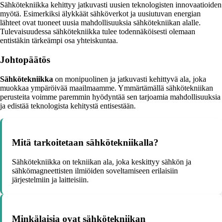
Sähkötekniikka kehittyy jatkuvasti uusien teknologisten innovaatioiden
myötä. Esimerkiksi älykkäät sähköverkot ja uusiutuvan energian
lähteet ovat tuoneet uusia mahdollisuuksia sähkötekniikan alalle.
Tulevaisuudessa sähkötekniikka tulee todennäköisesti olemaan
entistäkin tärkeämpi osa yhteiskuntaa.
Johtopäätös
Sähkötekniikka
on monipuolinen ja jatkuvasti kehittyvä ala, joka
muokkaa ympäröivää maailmaamme. Ymmärtämällä sähkötekniikan
perusteita voimme paremmin hyödyntää sen tarjoamia mahdollisuuksia
ja edistää teknologista kehitystä entisestään.
Mitä tarkoitetaan sähkötekniikalla?
Sähkötekniikka on tekniikan ala, joka keskittyy sähkön ja
sähkömagneettisten ilmiöiden soveltamiseen erilaisiin
järjestelmiin ja laitteisiin.
Minkälaisia ovat sähkötekniikan