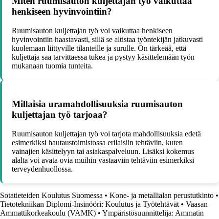
Miten ruumisauton kuljettajan työ vaikuttaa
henkiseen hyvinvointiin?
Ruumisauton kuljettajan työ voi vaikuttaa henkiseen
hyvinvointiin haastavasti, sillä se altistaa työntekijän jatkuvasti
kuolemaan liittyville tilanteille ja surulle. On tärkeää, että
kuljettaja saa tarvittaessa tukea ja pystyy käsittelemään työn
mukanaan tuomia tunteita.
Millaisia uramahdollisuuksia ruumisauton
kuljettajan työ tarjoaa?
Ruumisauton kuljettajan työ voi tarjota mahdollisuuksia edetä
esimerkiksi hautaustoimistossa erilaisiin tehtäviin, kuten
vainajien käsittelyyn tai asiakaspalveluun. Lisäksi kokemus
alalta voi avata ovia muihin vastaaviin tehtäviin esimerkiksi
terveydenhuollossa.
Sotatieteiden Koulutus Suomessa
•
Kone- ja metallialan perustutkinto
•
Tietotekniikan Diplomi-Insinööri: Koulutus ja Työtehtävät
•
Vaasan
Ammattikorkeakoulu (VAMK)
•
Ympäristösuunnittelija: Ammatin