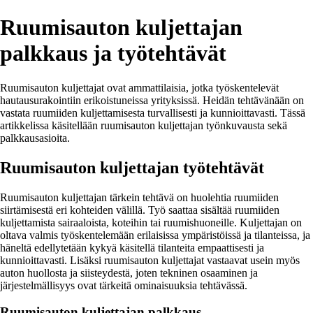
Ruumisauton kuljettajan
palkkaus ja työtehtävät
Ruumisauton kuljettajat ovat ammattilaisia, jotka työskentelevät
hautausurakointiin erikoistuneissa yrityksissä. Heidän tehtävänään on
vastata ruumiiden kuljettamisesta turvallisesti ja kunnioittavasti. Tässä
artikkelissa käsitellään ruumisauton kuljettajan työnkuvausta sekä
palkkausasioita.
Ruumisauton kuljettajan työtehtävät
Ruumisauton kuljettajan tärkein tehtävä on huolehtia ruumiiden
siirtämisestä eri kohteiden välillä. Työ saattaa sisältää ruumiiden
kuljettamista sairaaloista, koteihin tai ruumishuoneille. Kuljettajan on
oltava valmis työskentelemään erilaisissa ympäristöissä ja tilanteissa, ja
häneltä edellytetään kykyä käsitellä tilanteita empaattisesti ja
kunnioittavasti. Lisäksi ruumisauton kuljettajat vastaavat usein myös
auton huollosta ja siisteydestä, joten tekninen osaaminen ja
järjestelmällisyys ovat tärkeitä ominaisuuksia tehtävässä.
Ruumisauton kuljettajan palkkaus