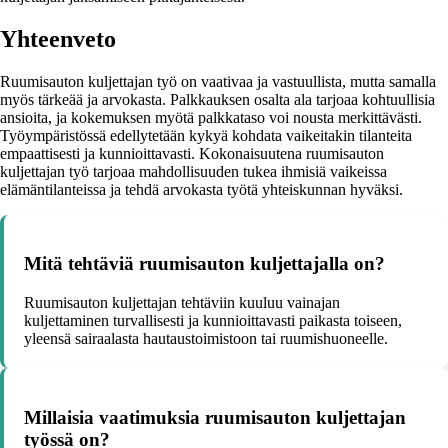
Yhteenveto
Ruumisauton kuljettajan työ on vaativaa ja vastuullista, mutta samalla
myös tärkeää ja arvokasta. Palkkauksen osalta ala tarjoaa kohtuullisia
ansioita, ja kokemuksen myötä palkkataso voi nousta merkittävästi.
Työympäristössä edellytetään kykyä kohdata vaikeitakin tilanteita
empaattisesti ja kunnioittavasti. Kokonaisuutena ruumisauton
kuljettajan työ tarjoaa mahdollisuuden tukea ihmisiä vaikeissa
elämäntilanteissa ja tehdä arvokasta työtä yhteiskunnan hyväksi.
Mitä tehtäviä ruumisauton kuljettajalla on?
Ruumisauton kuljettajan tehtäviin kuuluu vainajan
kuljettaminen turvallisesti ja kunnioittavasti paikasta toiseen,
yleensä sairaalasta hautaustoimistoon tai ruumishuoneelle.
Millaisia vaatimuksia ruumisauton kuljettajan
työssä on?