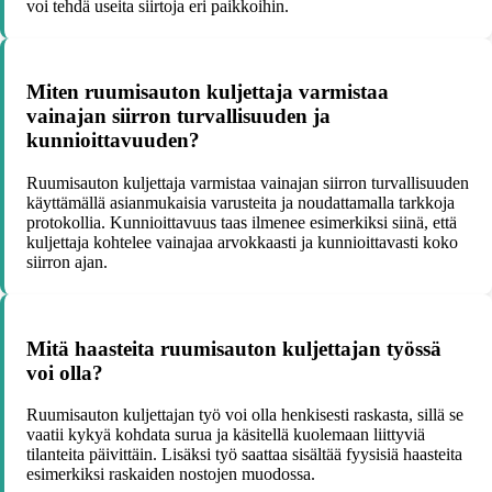
voi tehdä useita siirtoja eri paikkoihin.
Miten ruumisauton kuljettaja varmistaa
vainajan siirron turvallisuuden ja
kunnioittavuuden?
Ruumisauton kuljettaja varmistaa vainajan siirron turvallisuuden
käyttämällä asianmukaisia varusteita ja noudattamalla tarkkoja
protokollia. Kunnioittavuus taas ilmenee esimerkiksi siinä, että
kuljettaja kohtelee vainajaa arvokkaasti ja kunnioittavasti koko
siirron ajan.
Mitä haasteita ruumisauton kuljettajan työssä
voi olla?
Ruumisauton kuljettajan työ voi olla henkisesti raskasta, sillä se
vaatii kykyä kohdata surua ja käsitellä kuolemaan liittyviä
tilanteita päivittäin. Lisäksi työ saattaa sisältää fyysisiä haasteita
esimerkiksi raskaiden nostojen muodossa.