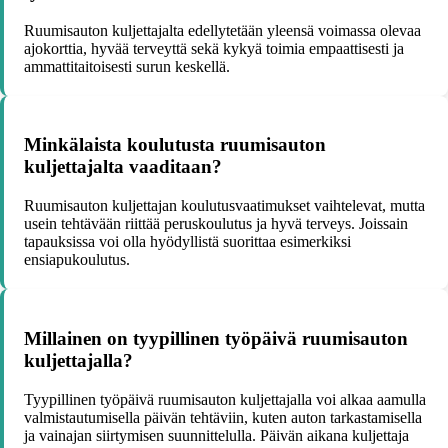
Ruumisauton kuljettajalta edellytetään yleensä voimassa olevaa
ajokorttia, hyvää terveyttä sekä kykyä toimia empaattisesti ja
ammattitaitoisesti surun keskellä.
Minkälaista koulutusta ruumisauton
kuljettajalta vaaditaan?
Ruumisauton kuljettajan koulutusvaatimukset vaihtelevat, mutta
usein tehtävään riittää peruskoulutus ja hyvä terveys. Joissain
tapauksissa voi olla hyödyllistä suorittaa esimerkiksi
ensiapukoulutus.
Millainen on tyypillinen työpäivä ruumisauton
kuljettajalla?
Tyypillinen työpäivä ruumisauton kuljettajalla voi alkaa aamulla
valmistautumisella päivän tehtäviin, kuten auton tarkastamisella
ja vainajan siirtymisen suunnittelulla. Päivän aikana kuljettaja