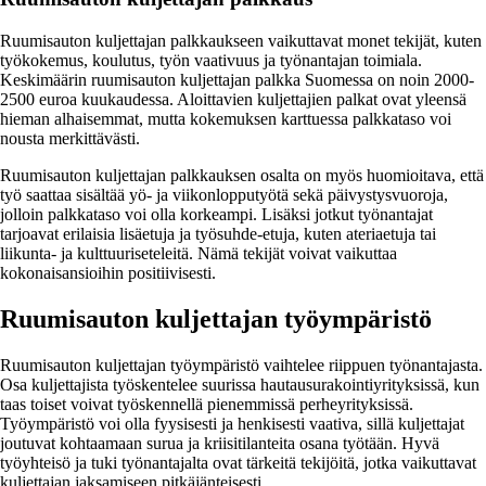
Ruumisauton kuljettajan palkkaukseen vaikuttavat monet tekijät, kuten
työkokemus, koulutus, työn vaativuus ja työnantajan toimiala.
Keskimäärin ruumisauton kuljettajan palkka Suomessa on noin 2000-
2500 euroa kuukaudessa. Aloittavien kuljettajien palkat ovat yleensä
hieman alhaisemmat, mutta kokemuksen karttuessa palkkataso voi
nousta merkittävästi.
Ruumisauton kuljettajan palkkauksen osalta on myös huomioitava, että
työ saattaa sisältää yö- ja viikonlopputyötä sekä päivystysvuoroja,
jolloin palkkataso voi olla korkeampi. Lisäksi jotkut työnantajat
tarjoavat erilaisia lisäetuja ja työsuhde-etuja, kuten ateriaetuja tai
liikunta- ja kulttuuriseteleitä. Nämä tekijät voivat vaikuttaa
kokonaisansioihin positiivisesti.
Ruumisauton kuljettajan työympäristö
Ruumisauton kuljettajan työympäristö vaihtelee riippuen työnantajasta.
Osa kuljettajista työskentelee suurissa hautausurakointiyrityksissä, kun
taas toiset voivat työskennellä pienemmissä perheyrityksissä.
Työympäristö voi olla fyysisesti ja henkisesti vaativa, sillä kuljettajat
joutuvat kohtaamaan surua ja kriisitilanteita osana työtään. Hyvä
työyhteisö ja tuki työnantajalta ovat tärkeitä tekijöitä, jotka vaikuttavat
kuljettajan jaksamiseen pitkäjänteisesti.