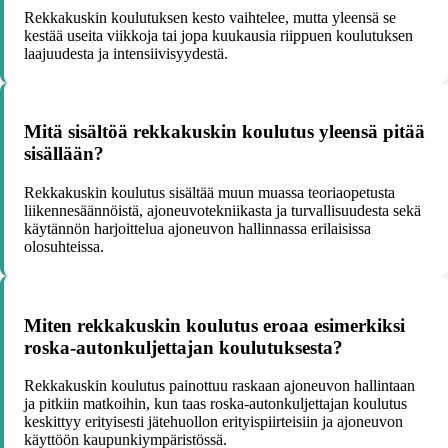
Rekkakuskin koulutuksen kesto vaihtelee, mutta yleensä se
kestää useita viikkoja tai jopa kuukausia riippuen koulutuksen
laajuudesta ja intensiivisyydestä.
Mitä sisältöä rekkakuskin koulutus yleensä pitää
sisällään?
Rekkakuskin koulutus sisältää muun muassa teoriaopetusta
liikennesäännöistä, ajoneuvotekniikasta ja turvallisuudesta sekä
käytännön harjoittelua ajoneuvon hallinnassa erilaisissa
olosuhteissa.
Miten rekkakuskin koulutus eroaa esimerkiksi
roska-autonkuljettajan koulutuksesta?
Rekkakuskin koulutus painottuu raskaan ajoneuvon hallintaan
ja pitkiin matkoihin, kun taas roska-autonkuljettajan koulutus
keskittyy erityisesti jätehuollon erityispiirteisiin ja ajoneuvon
käyttöön kaupunkiympäristössä.