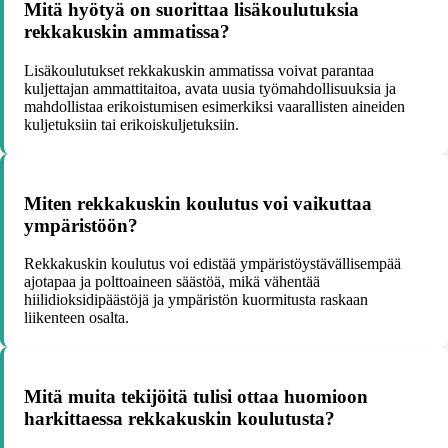
Mitä hyötyä on suorittaa lisäkoulutuksia
rekkakuskin ammatissa?
Lisäkoulutukset rekkakuskin ammatissa voivat parantaa
kuljettajan ammattitaitoa, avata uusia työmahdollisuuksia ja
mahdollistaa erikoistumisen esimerkiksi vaarallisten aineiden
kuljetuksiin tai erikoiskuljetuksiin.
Miten rekkakuskin koulutus voi vaikuttaa
ympäristöön?
Rekkakuskin koulutus voi edistää ympäristöystävällisempää
ajotapaa ja polttoaineen säästöä, mikä vähentää
hiilidioksidipäästöjä ja ympäristön kuormitusta raskaan
liikenteen osalta.
Mitä muita tekijöitä tulisi ottaa huomioon
harkittaessa rekkakuskin koulutusta?