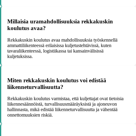
Millaisia uramahdollisuuksia rekkakuskin
koulutus avaa?
Rekkakuskin koulutus avaa mahdollisuuksia työskennellä
ammattiliikenteessä erilaisissa kuljetustehtävissä, kuten
tavaraliikenteessä, logistiikassa tai kansainvälisissä
kuljetuksissa.
Miten rekkakuskin koulutus voi edistää
liikenneturvallisuutta?
Rekkakuskin koulutus varmistaa, että kuljettajat ovat tietoisia
liikennesäännöistä, turvallisuusmääräyksistä ja ajoneuvon
hallinnasta, mikä edistää liikenneturvallisuutta ja vähentää
onnettomuuksien riskiä.