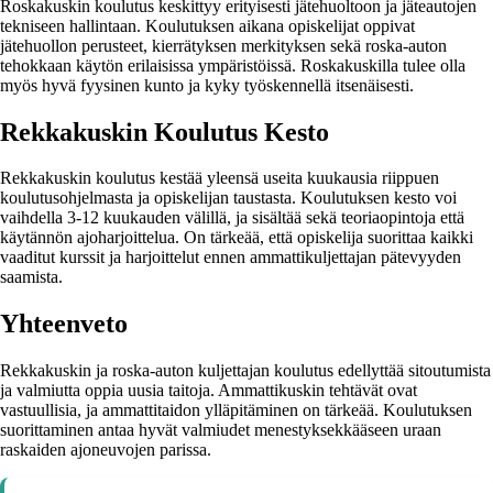
Roskakuskin koulutus keskittyy erityisesti jätehuoltoon ja jäteautojen
tekniseen hallintaan. Koulutuksen aikana opiskelijat oppivat
jätehuollon perusteet, kierrätyksen merkityksen sekä roska-auton
tehokkaan käytön erilaisissa ympäristöissä. Roskakuskilla tulee olla
myös hyvä fyysinen kunto ja kyky työskennellä itsenäisesti.
Rekkakuskin Koulutus Kesto
Rekkakuskin koulutus kestää yleensä useita kuukausia riippuen
koulutusohjelmasta ja opiskelijan taustasta. Koulutuksen kesto voi
vaihdella 3-12 kuukauden välillä, ja sisältää sekä teoriaopintoja että
käytännön ajoharjoittelua. On tärkeää, että opiskelija suorittaa kaikki
vaaditut kurssit ja harjoittelut ennen ammattikuljettajan pätevyyden
saamista.
Yhteenveto
Rekkakuskin ja roska-auton kuljettajan koulutus edellyttää sitoutumista
ja valmiutta oppia uusia taitoja. Ammattikuskin tehtävät ovat
vastuullisia, ja ammattitaidon ylläpitäminen on tärkeää. Koulutuksen
suorittaminen antaa hyvät valmiudet menestyksekkääseen uraan
raskaiden ajoneuvojen parissa.