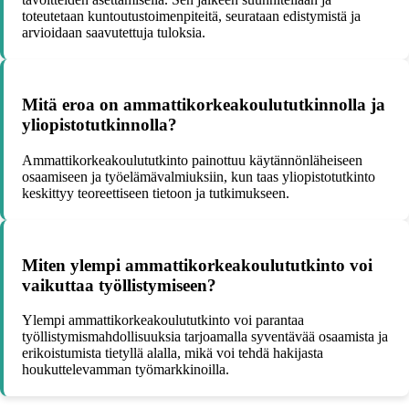
toteutetaan kuntoutustoimenpiteitä, seurataan edistymistä ja
arvioidaan saavutettuja tuloksia.
Mitä eroa on ammattikorkeakoulututkinnolla ja
yliopistotutkinnolla?
Ammattikorkeakoulututkinto painottuu käytännönläheiseen
osaamiseen ja työelämävalmiuksiin, kun taas yliopistotutkinto
keskittyy teoreettiseen tietoon ja tutkimukseen.
Miten ylempi ammattikorkeakoulututkinto voi
vaikuttaa työllistymiseen?
Ylempi ammattikorkeakoulututkinto voi parantaa
työllistymismahdollisuuksia tarjoamalla syventävää osaamista ja
erikoistumista tietyllä alalla, mikä voi tehdä hakijasta
houkuttelevamman työmarkkinoilla.