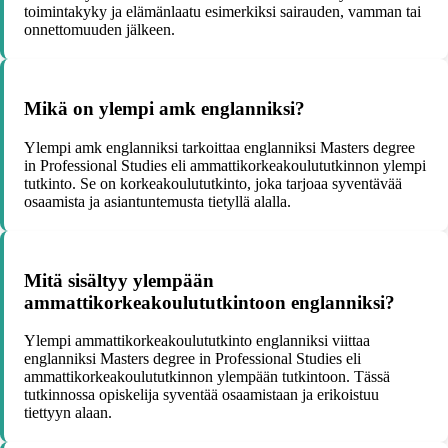
toimintakyky ja elämänlaatu esimerkiksi sairauden, vamman tai
onnettomuuden jälkeen.
Mikä on ylempi amk englanniksi?
Ylempi amk englanniksi tarkoittaa englanniksi Masters degree
in Professional Studies eli ammattikorkeakoulututkinnon ylempi
tutkinto. Se on korkeakoulututkinto, joka tarjoaa syventävää
osaamista ja asiantuntemusta tietyllä alalla.
Mitä sisältyy ylempään
ammattikorkeakoulututkintoon englanniksi?
Ylempi ammattikorkeakoulututkinto englanniksi viittaa
englanniksi Masters degree in Professional Studies eli
ammattikorkeakoulututkinnon ylempään tutkintoon. Tässä
tutkinnossa opiskelija syventää osaamistaan ja erikoistuu
tiettyyn alaan.