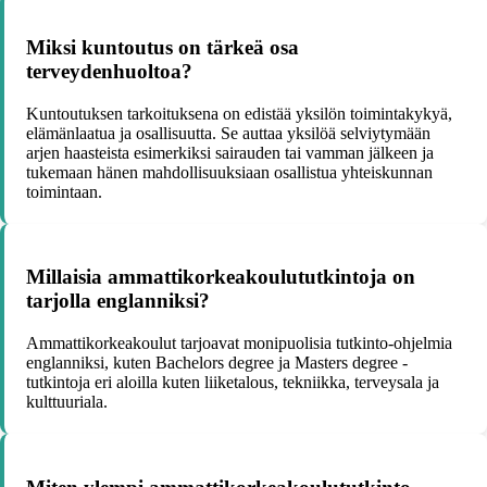
Miksi kuntoutus on tärkeä osa
terveydenhuoltoa?
Kuntoutuksen tarkoituksena on edistää yksilön toimintakykyä,
elämänlaatua ja osallisuutta. Se auttaa yksilöä selviytymään
arjen haasteista esimerkiksi sairauden tai vamman jälkeen ja
tukemaan hänen mahdollisuuksiaan osallistua yhteiskunnan
toimintaan.
Millaisia ammattikorkeakoulututkintoja on
tarjolla englanniksi?
Ammattikorkeakoulut tarjoavat monipuolisia tutkinto-ohjelmia
englanniksi, kuten Bachelors degree ja Masters degree -
tutkintoja eri aloilla kuten liiketalous, tekniikka, terveysala ja
kulttuuriala.