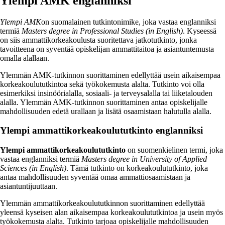
Ylempi AMK englanniksi
Ylempi AMK
on suomalainen tutkintonimike, joka vastaa englanniksi
termiä
Masters degree in Professional Studies (in English)
. Kyseessä
on siis ammattikorkeakoulusta suoritettava jatkotutkinto, jonka
tavoitteena on syventää opiskelijan ammattitaitoa ja asiantuntemusta
omalla alallaan.
Ylemmän AMK-tutkinnon suorittaminen edellyttää usein aikaisempaa
korkeakoulututkintoa sekä työkokemusta alalta. Tutkinto voi olla
esimerkiksi insinöörialalla, sosiaali- ja terveysalalla tai liiketalouden
alalla. Ylemmän AMK-tutkinnon suorittaminen antaa opiskelijalle
mahdollisuuden edetä urallaan ja lisätä osaamistaan halutulla alalla.
Ylempi ammattikorkeakoulututkinto englanniksi
Ylempi ammattikorkeakoulututkinto
on suomenkielinen termi, joka
vastaa englanniksi termiä
Masters degree in University of Applied
Sciences (in English)
. Tämä tutkinto on korkeakoulututkinto, joka
antaa mahdollisuuden syventää omaa ammattiosaamistaan ja
asiantuntijuuttaan.
Ylemmän ammattikorkeakoulututkinnon suorittaminen edellyttää
yleensä kyseisen alan aikaisempaa korkeakoulututkintoa ja usein myös
työkokemusta alalta. Tutkinto tarjoaa opiskelijalle mahdollisuuden