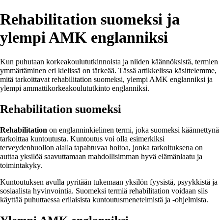
Rehabilitation suomeksi ja
ylempi AMK englanniksi
Kun puhutaan korkeakoulututkinnoista ja niiden käännöksistä, termien
ymmärtäminen eri kielissä on tärkeää. Tässä artikkelissa käsittelemme,
mitä tarkoittavat rehabilitation suomeksi, ylempi AMK englanniksi ja
ylempi ammattikorkeakoulututkinto englanniksi.
Rehabilitation suomeksi
Rehabilitation
on englanninkielinen termi, joka suomeksi käännettynä
tarkoittaa kuntoutusta. Kuntoutus voi olla esimerkiksi
terveydenhuollon alalla tapahtuvaa hoitoa, jonka tarkoituksena on
auttaa yksilöä saavuttamaan mahdollisimman hyvä elämänlaatu ja
toimintakyky.
Kuntoutuksen avulla pyritään tukemaan yksilön fyysistä, psyykkistä ja
sosiaalista hyvinvointia. Suomeksi termiä rehabilitation voidaan siis
käyttää puhuttaessa erilaisista kuntoutusmenetelmistä ja -ohjelmista.