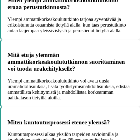
Miten ylempi ammattikorkeakoulututkinto
eroaa perustutkinnosta?
Ylempi ammattikorkeakoulututkinto tarjoaa syventävää ja
erikoistunutta osaamista tietyllä alalla, kun taas perustutkinto
antaa laajempaa yleissivistystä ja perustiedot tietyllä alalla.
Mitä etuja ylemmän
ammattikorkeakoulututkinnon suorittaminen
voi tuoda urakehitykselle?
Ylempi ammattikorkeakoulututkinto voi avata uusia
uramahdollisuuksia, lisätä työllistymismahdollisuuksia, edistää
ammatillista kehittymistä ja mahdollistaa korkeamman
palkkatason tietyillä aloilla.
Miten kuntoutusprosessi etenee yleensä?
Kuntoutusprosessi alkaa yksilön tarpeiden arvioinnilla ja
tavoitteiden asettamisella. Sen jälkeen suunnitellaan ja