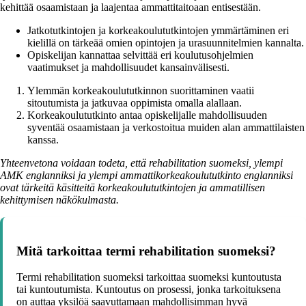
kehittää osaamistaan ja laajentaa ammattitaitoaan entisestään.
Jatkotutkintojen ja korkeakoulututkintojen ymmärtäminen eri
kielillä on tärkeää omien opintojen ja urasuunnitelmien kannalta.
Opiskelijan kannattaa selvittää eri koulutusohjelmien
vaatimukset ja mahdollisuudet kansainvälisesti.
Ylemmän korkeakoulututkinnon suorittaminen vaatii
sitoutumista ja jatkuvaa oppimista omalla alallaan.
Korkeakoulututkinto antaa opiskelijalle mahdollisuuden
syventää osaamistaan ja verkostoitua muiden alan ammattilaisten
kanssa.
Yhteenvetona voidaan todeta, että rehabilitation suomeksi, ylempi
AMK englanniksi ja ylempi ammattikorkeakoulututkinto englanniksi
ovat tärkeitä käsitteitä korkeakoulututkintojen ja ammatillisen
kehittymisen näkökulmasta.
Mitä tarkoittaa termi rehabilitation suomeksi?
Termi rehabilitation suomeksi tarkoittaa suomeksi kuntoutusta
tai kuntoutumista. Kuntoutus on prosessi, jonka tarkoituksena
on auttaa yksilöä saavuttamaan mahdollisimman hyvä