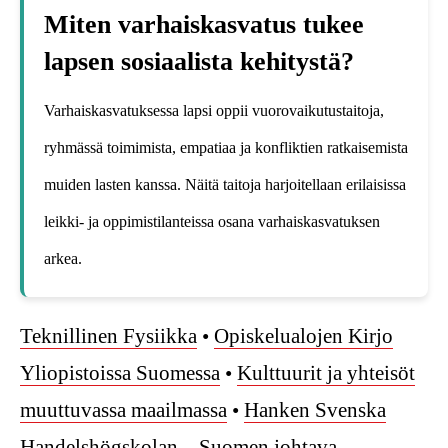
Miten varhaiskasvatus tukee
lapsen sosiaalista kehitystä?
Varhaiskasvatuksessa lapsi oppii vuorovaikutustaitoja,
ryhmässä toimimista, empatiaa ja konfliktien ratkaisemista
muiden lasten kanssa. Näitä taitoja harjoitellaan erilaisissa
leikki- ja oppimistilanteissa osana varhaiskasvatuksen
arkea.
Teknillinen Fysiikka
•
Opiskelualojen Kirjo
Yliopistoissa Suomessa
•
Kulttuurit ja yhteisöt
muuttuvassa maailmassa
•
Hanken Svenska
Handelshögskolan – Suomen johtava