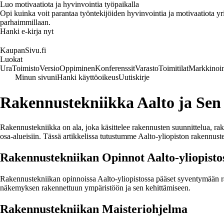
Luo motivaatiota ja hyvinvointia työpaikalla
Opi kuinka voit parantaa työntekijöiden hyvinvointia ja motivaatiota yrity
parhaimmillaan.
Hanki e-kirja nyt
KaupanSivu.fi
Luokat
Ura
Toimisto
Versio
Oppiminen
Konferenssit
Varasto
Toimitilat
Markkinoin
Minun sivuni
Hanki käyttöoikeus
Uutiskirje
Rakennustekniikka Aalto ja Sen
Rakennustekniikka on ala, joka käsittelee rakennusten suunnittelua, rak
osa-alueisiin. Tässä artikkelissa tutustumme Aalto-yliopiston rakennust
Rakennustekniikan Opinnot Aalto-yliopisto
Rakennustekniikan opinnoissa Aalto-yliopistossa pääset syventymään rak
näkemyksen rakennettuun ympäristöön ja sen kehittämiseen.
Rakennustekniikan Maisteriohjelma