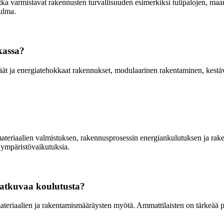
otka varmistavat rakennusten turvallisuuden esimerkiksi tulipalojen, maa
ulma.
kassa?
ät ja energiatehokkaat rakennukset, modulaarinen rakentaminen, kestäv
eriaalien valmistuksen, rakennusprosessin energiankulutuksen ja rak
 ympäristövaikutuksia.
 jatkuvaa koulutusta?
teriaalien ja rakentamismääräysten myötä. Ammattilaisten on tärkeää pys