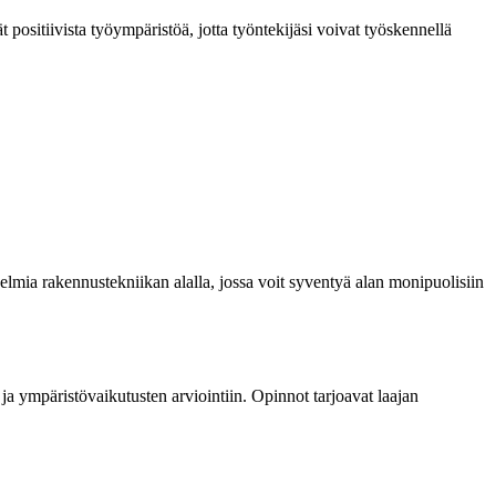
t positiivista työympäristöä, jotta työntekijäsi voivat työskennellä
elmia rakennustekniikan alalla, jossa voit syventyä alan monipuolisiin
a ympäristövaikutusten arviointiin. Opinnot tarjoavat laajan