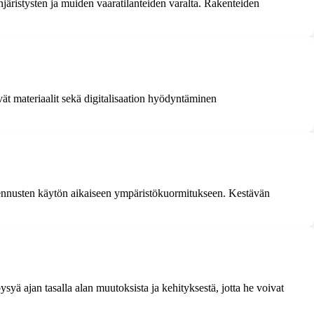
njäristysten ja muiden vaaratilanteiden varalta. Rakenteiden
ät materiaalit sekä digitalisaation hyödyntäminen
ennusten käytön aikaiseen ympäristökuormitukseen. Kestävän
yä ajan tasalla alan muutoksista ja kehityksestä, jotta he voivat