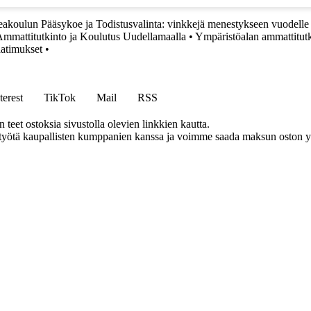
koulun Pääsykoe ja Todistusvalinta: vinkkejä menestykseen vuodelle
Ammattitutkinto ja Koulutus Uudellamaalla
•
Ympäristöalan ammattitut
aatimukset
•
terest
TikTok
Mail
RSS
eet ostoksia sivustolla olevien linkkien kautta.
styötä kaupallisten kumppanien kanssa ja voimme saada maksun oston yh