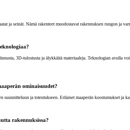
, laatat ja seinät. Nämä rakenteet muodostavat rakennuksen rungon ja va
teknologiaa?
sta, 3D-tulostusta ja älykkäitä materiaaleja. Teknologian avulla void
maaperän ominaisuudet?
 suunnitteluun ja toteutukseen. Erilaiset maaperän koostumukset ja kant
uutta rakennuksissa?