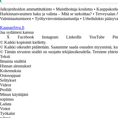
Jalkojenhoidon ammattitutkinto
•
Muistihoitaja koulutus
•
Kauppakorkea
Harkinnanvarainen haku ja valinta – Mitä se tarkoittaa?
•
Terveysalan 
Valmistautumiseen
•
Työhyvinvointiasiantuntija
•
Urheilulukio pääsyv
KaupanSivu.fi
Jaa sydämesi kanssa
X
Facebook
Instagram
LinkedIn
YouTube
Pin
© Kaikki kopiointi kielletty.
© Kaikki oikeudet pidätetään. Saatamme saada osuuden myynnistä, kun t
© Tämän sivuston sisältö on suojattu tekijänoikeudella. Teemme yhtei
Teksti
Ilmaista sisältöä
Hinnan alennukset
Kokemuksia
Ostosoppaat
Selitykset
Videot
Profiili
Minun käyttäjäni
sopimus
Ladata
Voitot
Työkalut