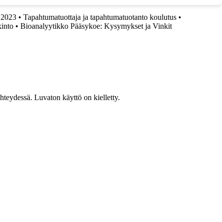
 2023
•
Tapahtumatuottaja ja tapahtumatuotanto koulutus
•
kinto
•
Bioanalyytikko Pääsykoe: Kysymykset ja Vinkit
teydessä. Luvaton käyttö on kielletty.