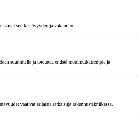
rmistavat sen kestävyyden ja vakauden.
aan suunnitella ja toteuttaa entistä monimutkaisempia ja
avuudet vaativat erilaisia ratkaisuja rakennustekniikassa.