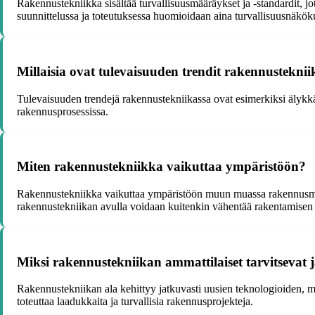
Rakennustekniikka sisältää turvallisuusmääräykset ja -standardit, j
suunnittelussa ja toteutuksessa huomioidaan aina turvallisuusnäkök
Millaisia ovat tulevaisuuden trendit rakennusteknii
Tulevaisuuden trendejä rakennustekniikassa ovat esimerkiksi älykkä
rakennusprosessissa.
Miten rakennustekniikka vaikuttaa ympäristöön?
Rakennustekniikka vaikuttaa ympäristöön muun muassa rakennusmat
rakennustekniikan avulla voidaan kuitenkin vähentää rakentamisen
Miksi rakennustekniikan ammattilaiset tarvitsevat
Rakennustekniikan ala kehittyy jatkuvasti uusien teknologioiden, ma
toteuttaa laadukkaita ja turvallisia rakennusprojekteja.