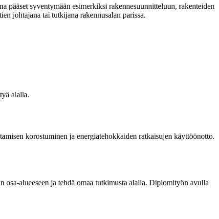
kana pääset syventymään esimerkiksi rakennesuunnitteluun, rakenteiden
en johtajana tai tutkijana rakennusalan parissa.
yä alalla.
entamisen korostuminen ja energiatehokkaiden ratkaisujen käyttöönotto.
 osa-alueeseen ja tehdä omaa tutkimusta alalla. Diplomityön avulla