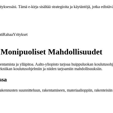
ksessäsi. Tämä e-kirja sisältää strategioita ja käytäntöjä, jotka edistävä
ti
Rahaa
Yritykset
 Monipuoliset Mahdollisuudet
entamista ja ylläpitoa. Aalto-yliopisto tarjoaa huippuluokan koulutusohj
ekniikan koulutusohjelmiin ja niiden tarjoamiin mahdollisuuksiin.
ssa
ennusten suunnitteluun, rakentamiseen, materiaalioppiin, rakenteisiin j