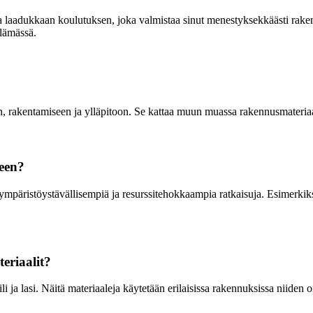
 laadukkaan koulutuksen, joka valmistaa sinut menestyksekkäästi rakenn
elämässä.
, rakentamiseen ja ylläpitoon. Se kattaa muun muassa rakennusmateriaal
seen?
mpäristöystävällisempiä ja resurssitehokkaampia ratkaisuja. Esimerkiksi 
eriaalit?
iili ja lasi. Näitä materiaaleja käytetään erilaisissa rakennuksissa niide