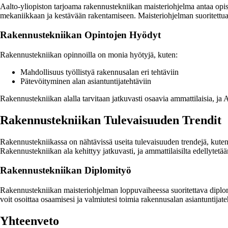
Aalto-yliopiston tarjoama rakennustekniikan maisteriohjelma antaa opis
mekaniikkaan ja kestävään rakentamiseen. Maisteriohjelman suoritettuasi
Rakennustekniikan Opintojen Hyödyt
Rakennustekniikan opinnoilla on monia hyötyjä, kuten:
Mahdollisuus työllistyä rakennusalan eri tehtäviin
Pätevöityminen alan asiantuntijatehtäviin
Rakennustekniikan alalla tarvitaan jatkuvasti osaavia ammattilaisia, ja 
Rakennustekniikan Tulevaisuuden Trendit
Rakennustekniikassa on nähtävissä useita tulevaisuuden trendejä, kuten
Rakennustekniikan ala kehittyy jatkuvasti, ja ammattilaisilta edellytet
Rakennustekniikan Diplomityö
Rakennustekniikan maisteriohjelman loppuvaiheessa suoritettava diplom
voit osoittaa osaamisesi ja valmiutesi toimia rakennusalan asiantuntijate
Yhteenveto