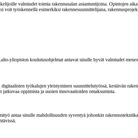
kelijoille valmiudet toimia rakennusalan asiantuntijoina. Opintojen ai
 voit työskennellä esimerkiksi rakennesuunnittelijana, rakennusprojekti
Aalto-yliopiston koulutusohjelmat antavat sinulle hyvät valmiudet menest
 digitaalisten työkalujen yleistyminen suunnittelutyössä, kestävän rak
ään jatkuvaa oppimista ja uusien innovaatioiden omaksumista.
ityö antaa sinulle mahdollisuuden syventyä johonkin rakennustekniikan
htävissä.