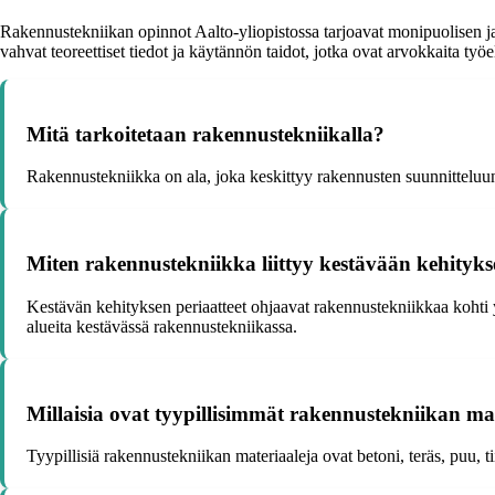
Rakennustekniikan opinnot Aalto-yliopistossa tarjoavat monipuolisen ja
vahvat teoreettiset tiedot ja käytännön taidot, jotka ovat arvokkaita työ
Mitä tarkoitetaan rakennustekniikalla?
Rakennustekniikka on ala, joka keskittyy rakennusten suunnitteluun
Miten rakennustekniikka liittyy kestävään kehityk
Kestävän kehityksen periaatteet ohjaavat rakennustekniikkaa kohti y
alueita kestävässä rakennustekniikassa.
Millaisia ovat tyypillisimmät rakennustekniikan mat
Tyypillisiä rakennustekniikan materiaaleja ovat betoni, teräs, puu, t