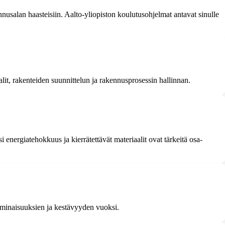
usalan haasteisiin. Aalto-yliopiston koulutusohjelmat antavat sinulle
it, rakenteiden suunnittelun ja rakennusprosessin hallinnan.
energiatehokkuus ja kierrätettävät materiaalit ovat tärkeitä osa-
n ominaisuuksien ja kestävyyden vuoksi.