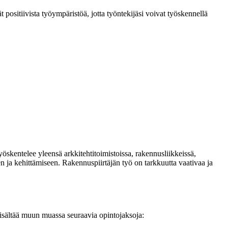
t positiivista työympäristöä, jotta työntekijäsi voivat työskennellä
öskentelee yleensä arkkitehtitoimistoissa, rakennusliikkeissä,
 ja kehittämiseen. Rakennuspiirtäjän työ on tarkkuutta vaativaa ja
sisältää muun muassa seuraavia opintojaksoja: