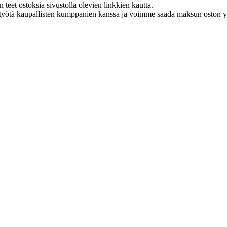
eet ostoksia sivustolla olevien linkkien kautta.
styötä kaupallisten kumppanien kanssa ja voimme saada maksun oston yh