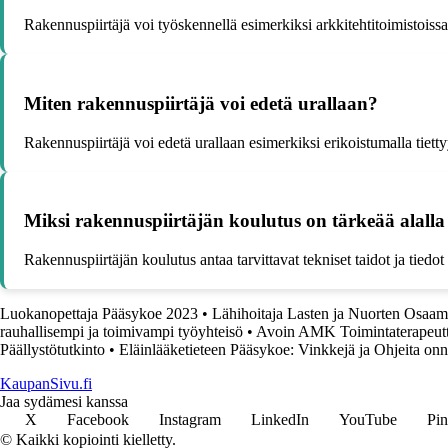
Rakennuspiirtäjä voi työskennellä esimerkiksi arkkitehtitoimistoissa, 
Miten rakennuspiirtäjä voi edetä urallaan?
Rakennuspiirtäjä voi edetä urallaan esimerkiksi erikoistumalla tiett
Miksi rakennuspiirtäjän koulutus on tärkeää alall
Rakennuspiirtäjän koulutus antaa tarvittavat tekniset taidot ja tied
Luokanopettaja Pääsykoe 2023
•
Lähihoitaja Lasten ja Nuorten Osaam
rauhallisempi ja toimivampi työyhteisö
•
Avoin AMK Toimintaterapeutti
Päällystötutkinto
•
Eläinlääketieteen Pääsykoe: Vinkkejä ja Ohjeita on
KaupanSivu.fi
Jaa sydämesi kanssa
X
Facebook
Instagram
LinkedIn
YouTube
Pin
© Kaikki kopiointi kielletty.