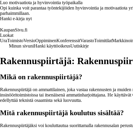
Luo motivaatiota ja hyvinvointia työpaikalla
Opi kuinka voit parantaa työntekijöiden hyvinvointia ja motivaatiota yrity
parhaimmillaan.
Hanki e-kirja nyt
KaupanSivu.fi
Luokat
Ura
Toimisto
Versio
Oppiminen
Konferenssit
Varasto
Toimitilat
Markkinoin
Minun sivuni
Hanki käyttöoikeus
Uutiskirje
Rakennuspiirtäjä: Rakennuspiir
Mikä on rakennuspiirtäjä?
Rakennuspiirtäjä on ammattilainen, joka vastaa rakennusten ja muiden rak
insinööritoimistoissa tai itsenäisenä ammatinharjoittajana. He käyttä
edellyttää teknistä osaamista sekä luovuutta.
Mitä rakennuspiirtäjä koulutus sisältää?
Rakennuspiirtäjäksi voi kouluttautua suorittamalla rakennusalan perust