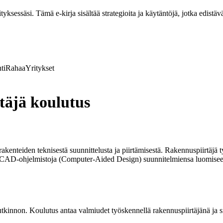
ksessäsi. Tämä e-kirja sisältää strategioita ja käytäntöjä, jotka edistävä
ti
Rahaa
Yritykset
täjä koulutus
enteiden teknisestä suunnittelusta ja piirtämisestä. Rakennuspiirtäjä ty
vät CAD-ohjelmistoja (Computer-Aided Design) suunnitelmiensa luomiseen
utkinnon. Koulutus antaa valmiudet työskennellä rakennuspiirtäjänä ja 