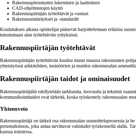
Rakennuspiirustusten lukeminen ja laatiminen
CAD-ohjelmistojen käyttö
Rakennuspiirtäjän työtehtävät ja vastuut
Rakennusmääräykset ja -standardit
Koulutuksen aikana opiskelijat pääsevät harjoittelemaan erilaisia suunni
tutustumaan alan työtehtäviin yrityksissä.
Rakennuspiirtäjän työtehtävät
Rakennuspiirtäjän työtehtäviin kuuluu muun muassa rakennusten pohja- ja
yhteistyössä arkkitehtien, insinöörien ja muiden rakennusalan ammattil
Rakennuspiirtäjän taidot ja ominaisuudet
Rakennuspiirtäjältä edellytetään tarkkuutta, luovuutta ja teknistä osaa
kommunikointitaidot ovat tärkeitä, koska työskentely rakennusalan moni
Yhteenveto
Rakennuspiirtäjä on tärkeä osa rakennusalan suunnitteluprosessia ja he 
perustutkinnon, joka antaa tarvittavat valmiudet työskennellä alalla. T
kanssa toimiessa.