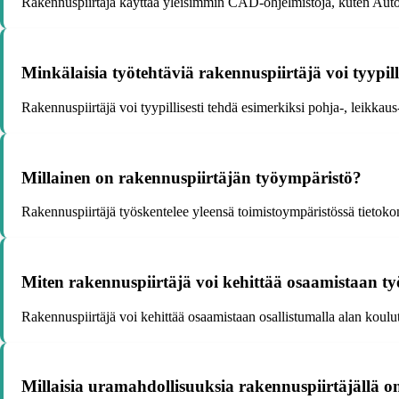
Rakennuspiirtäjä käyttää yleisimmin CAD-ohjelmistoja, kuten Au
Minkälaisia työtehtäviä rakennuspiirtäjä voi tyypill
Rakennuspiirtäjä voi tyypillisesti tehdä esimerkiksi pohja-, leikkaus
Millainen on rakennuspiirtäjän työympäristö?
Rakennuspiirtäjä työskentelee yleensä toimistoympäristössä tietokon
Miten rakennuspiirtäjä voi kehittää osaamistaan t
Rakennuspiirtäjä voi kehittää osaamistaan osallistumalla alan koulutu
Millaisia uramahdollisuuksia rakennuspiirtäjällä o