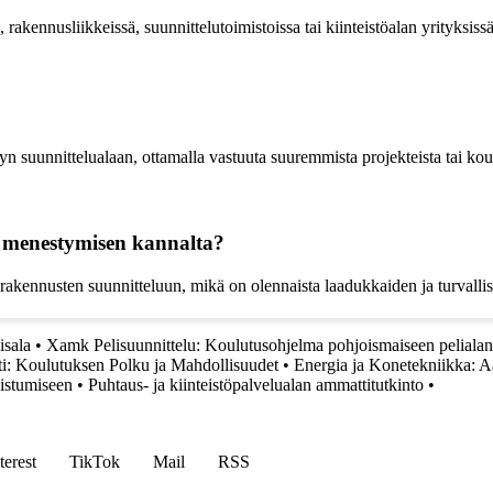
rakennusliikkeissä, suunnittelutoimistoissa tai kiinteistöalan yrityksissä
yyn suunnittelualaan, ottamalla vastuuta suuremmista projekteista tai ko
a menestymisen kannalta?
ot rakennusten suunnitteluun, mikä on olennaista laadukkaiden ja turvalli
isala
•
Xamk Pelisuunnittelu: Koulutusohjelma pohjoismaiseen peliala
: Koulutuksen Polku ja Mahdollisuudet
•
Energia ja Konetekniikka: A
nistumiseen
•
Puhtaus- ja kiinteistöpalvelualan ammattitutkinto
•
terest
TikTok
Mail
RSS