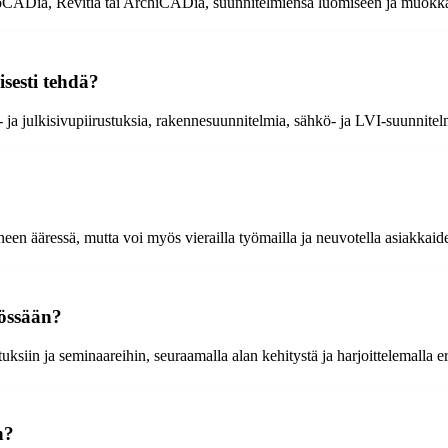
toCADia, Revitiä tai ArchiCADia, suunnitelmiensa luomiseen ja muokk
isesti tehdä?
- ja julkisivupiirustuksia, rakennesuunnitelmia, sähkö- ja LVI-suunnitelm
een ääressä, mutta voi myös vierailla työmailla ja neuvotella asiakkaid
yössään?
ksiin ja seminaareihin, seuraamalla alan kehitystä ja harjoittelemalla eri
n?