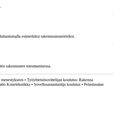
.
uluttautumalla esimerkiksi rakennusinsinööriksi.
sten rakennusten toteuttamisessa.
n menestykseen
•
Työyhteisösovittelijan koulutus: Rakenna
alto Konetekniikka
•
Sovellusasiantuntija koulutus
•
Pelastusalan