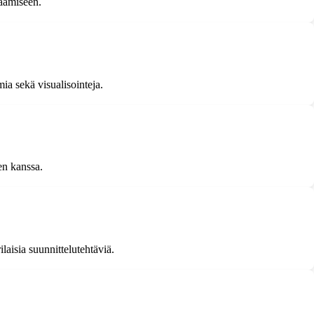
aamiseen.
ia sekä visualisointeja.
en kanssa.
laisia suunnittelutehtäviä.