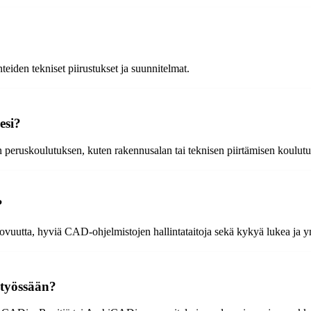
teiden tekniset piirustukset ja suunnitelmat.
esi?
an peruskoulutuksen, kuten rakennusalan tai teknisen piirtämisen koulut
?
luovuutta, hyviä CAD-ohjelmistojen hallintataitoja sekä kykyä lukea ja 
 työssään?