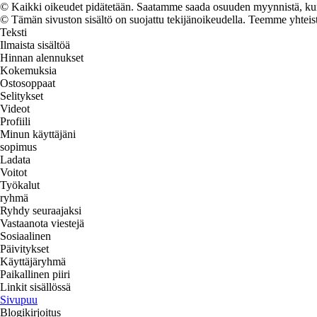
© Kaikki oikeudet pidätetään. Saatamme saada osuuden myynnistä, kun t
© Tämän sivuston sisältö on suojattu tekijänoikeudella. Teemme yhtei
Teksti
Ilmaista sisältöä
Hinnan alennukset
Kokemuksia
Ostosoppaat
Selitykset
Videot
Profiili
Minun käyttäjäni
sopimus
Ladata
Voitot
Työkalut
ryhmä
Ryhdy seuraajaksi
Vastaanota viestejä
Sosiaalinen
Päivitykset
Käyttäjäryhmä
Paikallinen piiri
Linkit sisällössä
Sivupuu
Blogikirjoitus