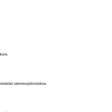
uksen.
ymmärtää rakennuspiirustuksia.