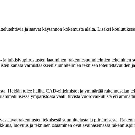
ttelutehtäviä ja saavat käytännön kokemusta alalta. Lisäksi koulutukseen
 julkisivupiirustusten laatiminen, rakennesuunnitelmien tekeminen sekä 
aisten kanssa varmistaakseen suunnitelmien teknisen toteutettavuuden j
mista. Heidän tulee hallita CAD-ohjelmistot ja ymmärtää rakennusalan tek
ammatillisessa ympäristössä vaatii tiivistä vuorovaikutusta eri ammatt
vastaavat rakennusten teknisestä suunnittelusta ja piirtämisestä. Rakenn
arkkuus, luovuus ja tekninen osaaminen ovat avainasemassa rakennuspiirt