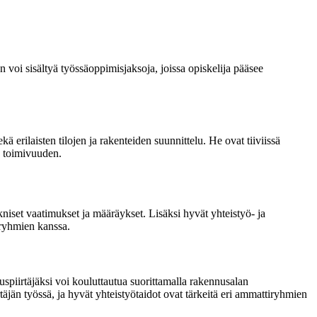
 voi sisältyä työssäoppimisjaksoja, joissa opiskelija pääsee
erilaisten tilojen ja rakenteiden suunnittelu. He ovat tiiviissä
a toimivuuden.
niset vaatimukset ja määräykset. Lisäksi hyvät yhteistyö- ja
iryhmien kanssa.
uspiirtäjäksi voi kouluttautua suorittamalla rakennusalan
äjän työssä, ja hyvät yhteistyötaidot ovat tärkeitä eri ammattiryhmien