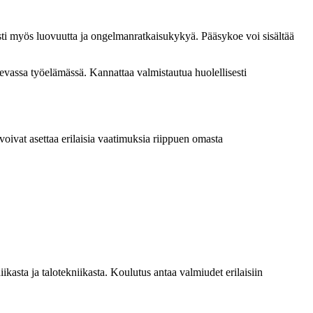
esti myös luovuutta ja ongelmanratkaisukykyä. Pääsykoe voi sisältää
levassa työelämässä. Kannattaa valmistautua huolellisesti
voivat asettaa erilaisia vaatimuksia riippuen omasta
kasta ja talotekniikasta. Koulutus antaa valmiudet erilaisiin