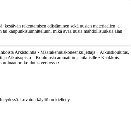
, kestävän rakentamisen edistäminen sekä uusien materiaalien ja
un tai kaupunkisuunnitteluun, mikä avaa uusia mahdollisuuksia alan
hköistä Arkistointia
•
Maarakennuskoneenkuljettaja – Aikuiskoulutus,
 ja Aikuisopisto – Koulutusta ammattiin ja aikuisille
•
Kaakkois-
oordinaattori koulutus verkossa
•
teydessä. Luvaton käyttö on kielletty.