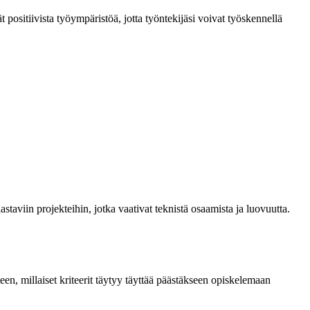
t positiivista työympäristöä, jotta työntekijäsi voivat työskennellä
aviin projekteihin, jotka vaativat teknistä osaamista ja luovuutta.
een, millaiset kriteerit täytyy täyttää päästäkseen opiskelemaan