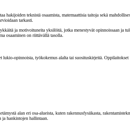
taa hakijoiden teknistä osaamista, matemaattisia taitoja sekä mahdollis
vioidaan tarkasti.
ykkäitä ja motivoituneita yksilöitä, jotka menestyvät opinnoissaan ja tu
a osaaminen on riittävällä tasolla.
 lukio-opinnoista, työkokemus alalta tai suosituskirjeitä. Oppilaitokset 
tämystä alan eri osa-alueista, kuten rakennusfysiikasta, rakentamisteknii
ja hankintojen hallintaan.