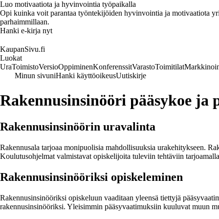
Luo motivaatiota ja hyvinvointia työpaikalla
Opi kuinka voit parantaa työntekijöiden hyvinvointia ja motivaatiota yrity
parhaimmillaan.
Hanki e-kirja nyt
KaupanSivu.fi
Luokat
Ura
Toimisto
Versio
Oppiminen
Konferenssit
Varasto
Toimitilat
Markkinoin
Minun sivuni
Hanki käyttöoikeus
Uutiskirje
Rakennusinsinööri pääsykoe ja 
Rakennusinsinöörin uravalinta
Rakennusala tarjoaa monipuolisia mahdollisuuksia urakehitykseen. Raken
Koulutusohjelmat valmistavat opiskelijoita tuleviin tehtäviin tarjoamalla
Rakennusinsinööriksi opiskeleminen
Rakennusinsinööriksi opiskeluun vaaditaan yleensä tiettyjä pääsyvaatimuk
rakennusinsinööriksi. Yleisimmin pääsyvaatimuksiin kuuluvat muun mu