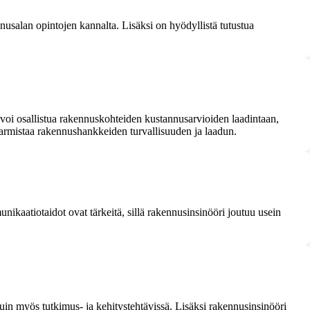
nusalan opintojen kannalta. Lisäksi on hyödyllistä tutustua
 voi osallistua rakennuskohteiden kustannusarvioiden laadintaan,
varmistaa rakennushankkeiden turvallisuuden ja laadun.
nikaatiotaidot ovat tärkeitä, sillä rakennusinsinööri joutuu usein
uin myös tutkimus- ja kehitystehtävissä. Lisäksi rakennusinsinööri