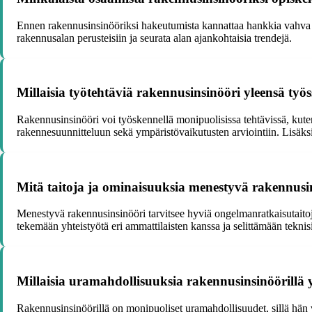
Ennen rakennusinsinööriksi hakeutumista kannattaa hankkia vahva poh
rakennusalan perusteisiin ja seurata alan ajankohtaisia trendejä.
Millaisia työtehtäviä rakennusinsinööri yleensä työ
Rakennusinsinööri voi työskennellä monipuolisissa tehtävissä, kute
rakennesuunnitteluun sekä ympäristövaikutusten arviointiin. Lisäks
Mitä taitoja ja ominaisuuksia menestyvä rakennusin
Menestyvä rakennusinsinööri tarvitsee hyviä ongelmanratkaisutaitoja,
tekemään yhteistyötä eri ammattilaisten kanssa ja selittämään teknisi
Millaisia uramahdollisuuksia rakennusinsinöörillä 
Rakennusinsinöörillä on monipuoliset uramahdollisuudet, sillä hän 