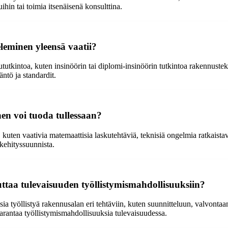
ihin tai toimia itsenäisenä konsulttina.
leminen yleensä vaatii?
utkintoa, kuten insinöörin tai diplomi-insinöörin tutkintoa rakennustek
ntö ja standardit.
nen voi tuoda tullessaan?
uten vaativia matemaattisia laskutehtäviä, teknisiä ongelmia ratkaistav
 kehityssuunnista.
ttaa tulevaisuuden työllistymismahdollisuuksiin?
työllistyä rakennusalan eri tehtäviin, kuten suunnitteluun, valvontaan,
 parantaa työllistymismahdollisuuksia tulevaisuudessa.