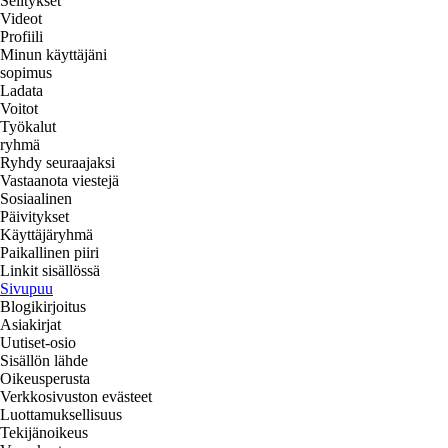
Selitykset
Videot
Profiili
Minun käyttäjäni
sopimus
Ladata
Voitot
Työkalut
ryhmä
Ryhdy seuraajaksi
Vastaanota viestejä
Sosiaalinen
Päivitykset
Käyttäjäryhmä
Paikallinen piiri
Linkit sisällössä
Sivupuu
Blogikirjoitus
Asiakirjat
Uutiset-osio
Sisällön lähde
Oikeusperusta
Verkkosivuston evästeet
Luottamuksellisuus
Tekijänoikeus