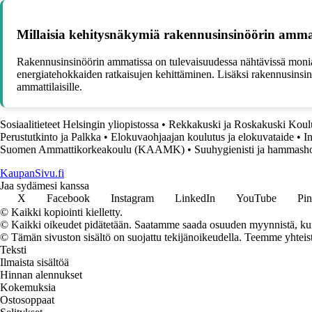
Millaisia kehitysnäkymiä rakennusinsinöörin ammat
Rakennusinsinöörin ammatissa on tulevaisuudessa nähtävissä monia 
energiatehokkaiden ratkaisujen kehittäminen. Lisäksi rakennusinsin
ammattilaisille.
Sosiaalitieteet Helsingin yliopistossa
•
Rekkakuski ja Roskakuski Koulu
Perustutkinto ja Palkka
•
Elokuvaohjaajan koulutus ja elokuvataide
•
I
Suomen Ammattikorkeakoulu (KAAMK)
•
Suuhygienisti ja hammasho
KaupanSivu.fi
Jaa sydämesi kanssa
X
Facebook
Instagram
LinkedIn
YouTube
Pin
© Kaikki kopiointi kielletty.
© Kaikki oikeudet pidätetään. Saatamme saada osuuden myynnistä, kun t
© Tämän sivuston sisältö on suojattu tekijänoikeudella. Teemme yhtei
Teksti
Ilmaista sisältöä
Hinnan alennukset
Kokemuksia
Ostosoppaat