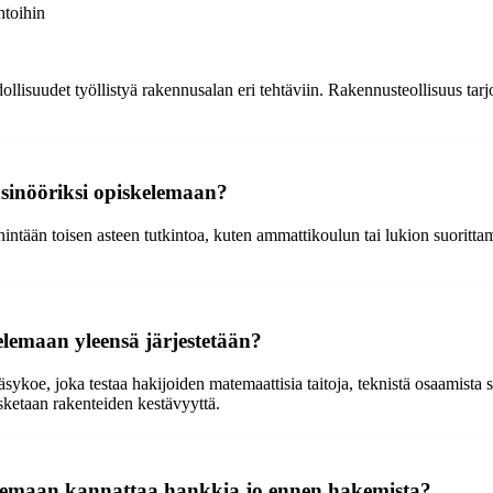
htoihin
llisuudet työllistyä rakennusalan eri tehtäviin. Rakennusteollisuus tar
nsinööriksi opiskelemaan?
tään toisen asteen tutkintoa, kuten ammattikoulun tai lukion suorittamis
elemaan yleensä järjestetään?
sykoe, joka testaa hakijoiden matemaattisia taitoja, teknistä osaamista
asketaan rakenteiden kestävyyttä.
elemaan kannattaa hankkia jo ennen hakemista?