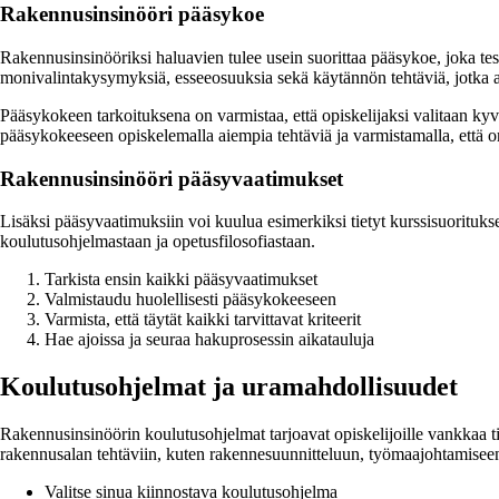
Rakennusinsinööri pääsykoe
Rakennusinsinööriksi haluavien tulee usein suorittaa pääsykoe, joka tes
monivalintakysymyksiä, esseeosuuksia sekä käytännön tehtäviä, jotka ar
Pääsykokeen tarkoituksena on varmistaa, että opiskelijaksi valitaan kyv
pääsykokeeseen opiskelemalla aiempia tehtäviä ja varmistamalla, että om
Rakennusinsinööri pääsyvaatimukset
Lisäksi pääsyvaatimuksiin voi kuulua esimerkiksi tietyt kurssisuoritukset
koulutusohjelmastaan ja opetusfilosofiastaan.
Tarkista ensin kaikki pääsyvaatimukset
Valmistaudu huolellisesti pääsykokeeseen
Varmista, että täytät kaikki tarvittavat kriteerit
Hae ajoissa ja seuraa hakuprosessin aikatauluja
Koulutusohjelmat ja uramahdollisuudet
Rakennusinsinöörin koulutusohjelmat tarjoavat opiskelijoille vankkaa tie
rakennusalan tehtäviin, kuten rakennesuunnitteluun, työmaajohtamiseen 
Valitse sinua kiinnostava koulutusohjelma