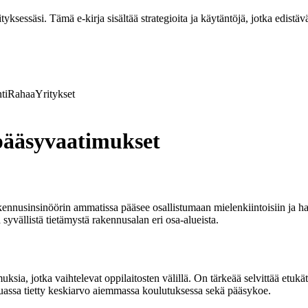
ksessäsi. Tämä e-kirja sisältää strategioita ja käytäntöjä, jotka edistävä
ti
Rahaa
Yritykset
pääsyvaatimukset
nusinsinöörin ammatissa pääsee osallistumaan mielenkiintoisiin ja haast
 syvällistä tietämystä rakennusalan eri osa-alueista.
sia, jotka vaihtelevat oppilaitosten välillä. On tärkeää selvittää etukät
assa tietty keskiarvo aiemmassa koulutuksessa sekä pääsykoe.