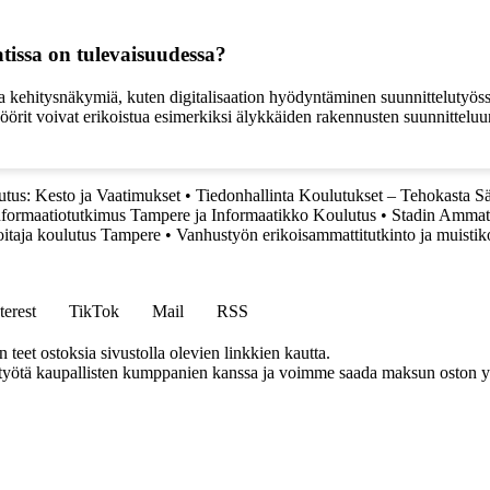
issa on tulevaisuudessa?
kehitysnäkymiä, kuten digitalisaation hyödyntäminen suunnittelutyössä
öörit voivat erikoistua esimerkiksi älykkäiden rakennusten suunnittelu
tus: Kesto ja Vaatimukset
•
Tiedonhallinta Koulutukset – Tehokasta Sä
nformaatiotutkimus Tampere ja Informaatikko Koulutus
•
Stadin Ammatti
itaja koulutus Tampere
•
Vanhustyön erikoisammattitutkinto ja muistik
terest
TikTok
Mail
RSS
eet ostoksia sivustolla olevien linkkien kautta.
styötä kaupallisten kumppanien kanssa ja voimme saada maksun oston yh