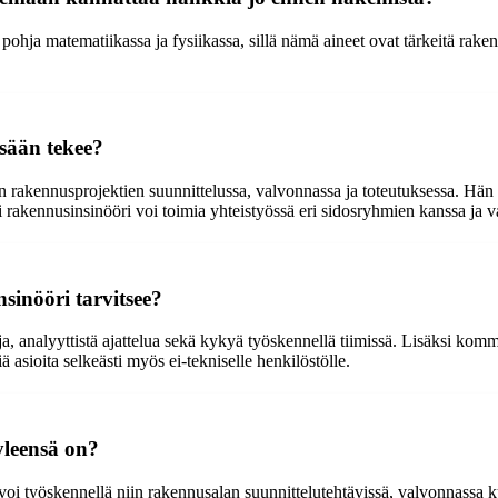
ja matematiikassa ja fysiikassa, sillä nämä aineet ovat tärkeitä raken
ssään tekee?
n rakennusprojektien suunnittelussa, valvonnassa ja toteutuksessa. Hän
i rakennusinsinööri voi toimia yhteistyössä eri sidosryhmien kanssa ja 
sinööri tarvitsee?
 analyyttistä ajattelua sekä kykyä työskennellä tiimissä. Lisäksi kommu
ä asioita selkeästi myös ei-tekniselle henkilöstölle.
yleensä on?
voi työskennellä niin rakennusalan suunnittelutehtävissä, valvonnassa k