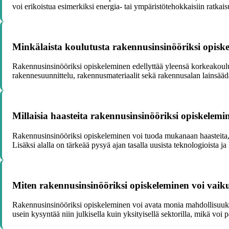
voi erikoistua esimerkiksi energia- tai ympäristötehokkaisiin ratkaisu
Minkälaista koulutusta rakennusinsinööriksi opiske
Rakennusinsinööriksi opiskeleminen edellyttää yleensä korkeakoulut
rakennesuunnittelu, rakennusmateriaalit sekä rakennusalan lainsäädä
Millaisia haasteita rakennusinsinööriksi opiskelemi
Rakennusinsinööriksi opiskeleminen voi tuoda mukanaan haasteita, k
Lisäksi alalla on tärkeää pysyä ajan tasalla uusista teknologioista ja
Miten rakennusinsinööriksi opiskeleminen voi vaiku
Rakennusinsinööriksi opiskeleminen voi avata monia mahdollisuuksia 
usein kysyntää niin julkisella kuin yksityisellä sektorilla, mikä voi