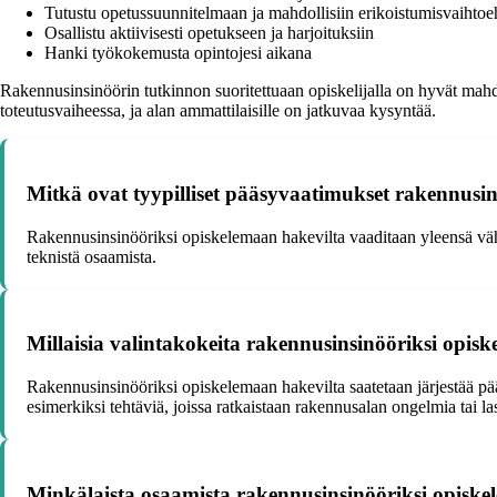
Tutustu opetussuunnitelmaan ja mahdollisiin erikoistumisvaihtoe
Osallistu aktiivisesti opetukseen ja harjoituksiin
Hanki työkokemusta opintojesi aikana
Rakennusinsinöörin tutkinnon suoritettuaan opiskelijalla on hyvät mahdo
toteutusvaiheessa, ja alan ammattilaisille on jatkuvaa kysyntää.
Mitkä ovat tyypilliset pääsyvaatimukset rakennusi
Rakennusinsinööriksi opiskelemaan hakevilta vaaditaan yleensä vähin
teknistä osaamista.
Millaisia valintakokeita rakennusinsinööriksi opisk
Rakennusinsinööriksi opiskelemaan hakevilta saatetaan järjestää pää
esimerkiksi tehtäviä, joissa ratkaistaan rakennusalan ongelmia tai l
Minkälaista osaamista rakennusinsinööriksi opisk