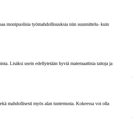
joaa monipuolisia työmahdollisuuksia niin suunnittelu- kuin
ta. Lisäksi usein edellytetään hyviä matemaattisia taitoja ja
 sekä mahdollisesti myös alan tuntemusta. Kokeessa voi olla