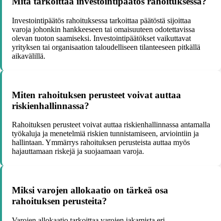
Mitä tarkoittaa investointipäätös rahoituksessa?
Investointipäätös rahoituksessa tarkoittaa päätöstä sijoittaa
varoja johonkin hankkeeseen tai omaisuuteen odotettavissa
olevan tuoton saamiseksi. Investointipäätökset vaikuttavat
yrityksen tai organisaation taloudelliseen tilanteeseen pitkällä
aikavälillä.
Miten rahoituksen perusteet voivat auttaa
riskienhallinnassa?
Rahoituksen perusteet voivat auttaa riskienhallinnassa antamalla
työkaluja ja menetelmiä riskien tunnistamiseen, arviointiin ja
hallintaan. Ymmärrys rahoituksen perusteista auttaa myös
hajauttamaan riskejä ja suojaamaan varoja.
Miksi varojen allokaatio on tärkeä osa
rahoituksen perusteita?
Varojen allokaatio tarkoittaa varojen jakamista eri