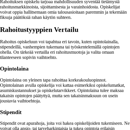
Rahoituksen opiskelu tarjoaa mahdollisuuden syventää tietämystä
rahoitusmarkkinoista, sijoittamisesta ja varainhoidosta. Opiskelijat
voivat oppia hallitsemaan omia talousasioitaan paremmin ja tekemään
fiksuja päätöksiä rahan käytön suhteen.
Rahoitustyyppien Vertailu
Rahoitus opiskeluun voi tapahtua eri tavoin, kuten opintolainalla,
stipendeillä, vanhempien tukemana tai työskentelemällä opintojen
ohella. On tärkeää vertailla eri rahoitusmuotoja ja valita omaan
tilanteeseen sopivin vaihtoehto.
Opintolaina
Opintolaina on yleinen tapa rahoittaa korkeakouluopinnot.
Opintolainan avulla opiskelija voi kattaa esimerkiksi opiskelumatkat,
asumiskustannukset ja opiskelutarvikkeet. Opintolaina tulee maksaa
takaisin opintojen päätyttyä, mutta sen takaisinmaksuun on usein
joustavia vaihtoehtoja.
Stipendit
Stipendit ovat apurahoja, joita voi hakea opiskelijoiden tukemiseen. Ne
voivat olla ansio- tai tarveharkintaisia ja tukea opintoja erilaisin