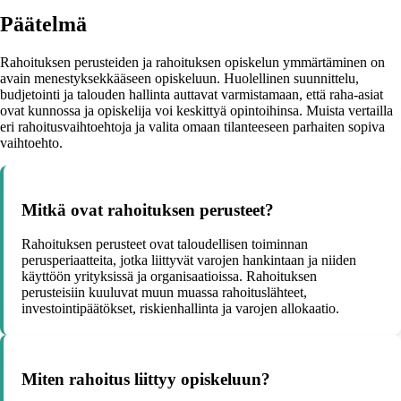
Päätelmä
Rahoituksen perusteiden ja rahoituksen opiskelun ymmärtäminen on
avain menestyksekkääseen opiskeluun. Huolellinen suunnittelu,
budjetointi ja talouden hallinta auttavat varmistamaan, että raha-asiat
ovat kunnossa ja opiskelija voi keskittyä opintoihinsa. Muista vertailla
eri rahoitusvaihtoehtoja ja valita omaan tilanteeseen parhaiten sopiva
vaihtoehto.
Mitkä ovat rahoituksen perusteet?
Rahoituksen perusteet ovat taloudellisen toiminnan
perusperiaatteita, jotka liittyvät varojen hankintaan ja niiden
käyttöön yrityksissä ja organisaatioissa. Rahoituksen
perusteisiin kuuluvat muun muassa rahoituslähteet,
investointipäätökset, riskienhallinta ja varojen allokaatio.
Miten rahoitus liittyy opiskeluun?