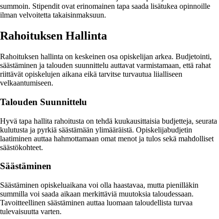
summoin. Stipendit ovat erinomainen tapa saada lisätukea opinnoille
ilman velvoitetta takaisinmaksuun.
Rahoituksen Hallinta
Rahoituksen hallinta on keskeinen osa opiskelijan arkea. Budjetointi,
säästäminen ja talouden suunnittelu auttavat varmistamaan, että rahat
riittävät opiskelujen aikana eikä tarvitse turvautua liialliseen
velkaantumiseen.
Talouden Suunnittelu
Hyvä tapa hallita rahoitusta on tehdä kuukausittaisia budjetteja, seurata
kulutusta ja pyrkiä säästämään ylimääräistä. Opiskelijabudjetin
laatiminen auttaa hahmottamaan omat menot ja tulos sekä mahdolliset
säästökohteet.
Säästäminen
Säästäminen opiskeluaikana voi olla haastavaa, mutta pienilläkin
summilla voi saada aikaan merkittäviä muutoksia taloudessaan.
Tavoitteellinen säästäminen auttaa luomaan taloudellista turvaa
tulevaisuutta varten.