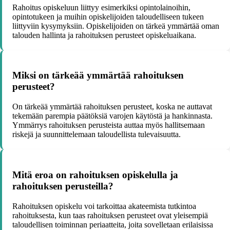
Rahoitus opiskeluun liittyy esimerkiksi opintolainoihin,
opintotukeen ja muihin opiskelijoiden taloudelliseen tukeen
liittyviin kysymyksiin. Opiskelijoiden on tärkeä ymmärtää oman
talouden hallinta ja rahoituksen perusteet opiskeluaikana.
Miksi on tärkeää ymmärtää rahoituksen
perusteet?
On tärkeää ymmärtää rahoituksen perusteet, koska ne auttavat
tekemään parempia päätöksiä varojen käytöstä ja hankinnasta.
Ymmärrys rahoituksen perusteista auttaa myös hallitsemaan
riskejä ja suunnittelemaan taloudellista tulevaisuutta.
Mitä eroa on rahoituksen opiskelulla ja
rahoituksen perusteilla?
Rahoituksen opiskelu voi tarkoittaa akateemista tutkintoa
rahoituksesta, kun taas rahoituksen perusteet ovat yleisempiä
taloudellisen toiminnan periaatteita, joita sovelletaan erilaisissa