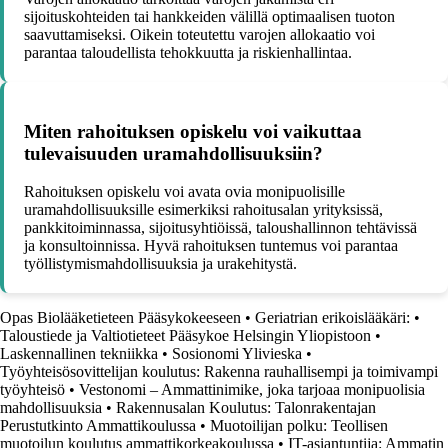
sijoituskohteiden tai hankkeiden välillä optimaalisen tuoton
saavuttamiseksi. Oikein toteutettu varojen allokaatio voi
parantaa taloudellista tehokkuutta ja riskienhallintaa.
Miten rahoituksen opiskelu voi vaikuttaa
tulevaisuuden uramahdollisuuksiin?
Rahoituksen opiskelu voi avata ovia monipuolisille
uramahdollisuuksille esimerkiksi rahoitusalan yrityksissä,
pankkitoiminnassa, sijoitusyhtiöissä, taloushallinnon tehtävissä
ja konsultoinnissa. Hyvä rahoituksen tuntemus voi parantaa
työllistymismahdollisuuksia ja urakehitystä.
Opas Biolääketieteen Pääsykokeeseen
•
Geriatrian erikoislääkäri:
•
Taloustiede ja Valtiotieteet Pääsykoe Helsingin Yliopistoon
•
Laskennallinen tekniikka
•
Sosionomi Ylivieska
•
Työyhteisösovittelijan koulutus: Rakenna rauhallisempi ja toimivampi
työyhteisö
•
Vestonomi – Ammattinimike, joka tarjoaa monipuolisia
mahdollisuuksia
•
Rakennusalan Koulutus: Talonrakentajan
Perustutkinto Ammattikoulussa
•
Muotoilijan polku: Teollisen
muotoilun koulutus ammattikorkeakoulussa
•
IT-asiantuntija: Ammatin