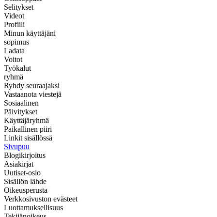
Selitykset
Videot
Profiili
Minun käyttäjäni
sopimus
Ladata
Voitot
Työkalut
ryhmä
Ryhdy seuraajaksi
Vastaanota viestejä
Sosiaalinen
Päivitykset
Käyttäjäryhmä
Paikallinen piiri
Linkit sisällössä
Sivupuu
Blogikirjoitus
Asiakirjat
Uutiset-osio
Sisällön lähde
Oikeusperusta
Verkkosivuston evästeet
Luottamuksellisuus
Tekijänoikeus