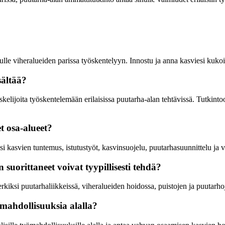
lle viheralueiden parissa työskentelyyn. Innostu ja anna kasviesi kukoi
sältää?
kelijoita työskentelemään erilaisissa puutarha-alan tehtävissä. Tutkint
t osa-alueet?
i kasvien tuntemus, istutustyöt, kasvinsuojelu, puutarhasuunnittelu ja v
suorittaneet voivat tyypillisesti tehdä?
kiksi puutarhaliikkeissä, viheralueiden hoidossa, puistojen ja puutarho
mahdollisuuksia alalla?