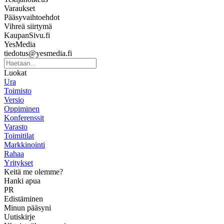
Varaukset
Pääsyvaihtoehdot
Vihreä siirtymä
KaupanSivu.fi
YesMedia
tiedotus@yesmedia.fi
Luokat
Ura
Toimisto
Versio
Oppiminen
Konferenssit
Varasto
Toimitilat
Markkinointi
Rahaa
Yritykset
Keitä me olemme?
Hanki apua
PR
Edistäminen
Minun pääsyni
Uutiskirje