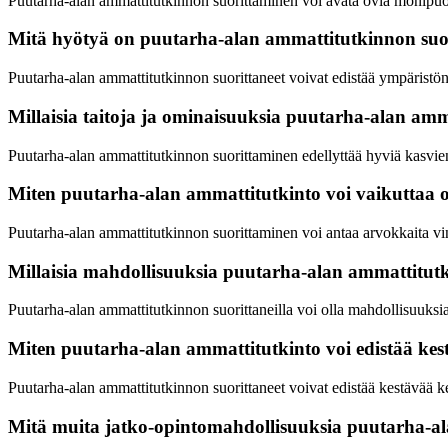
Puutarha-alan ammattitutkinnon suorittaminen voi avata ovia monipuoli
Mitä hyötyä on puutarha-alan ammattitutkinnon suo
Puutarha-alan ammattitutkinnon suorittaneet voivat edistää ympäristön h
Millaisia taitoja ja ominaisuuksia puutarha-alan amm
Puutarha-alan ammattitutkinnon suorittaminen edellyttää hyviä kasvien
Miten puutarha-alan ammattitutkinto voi vaikuttaa
Puutarha-alan ammattitutkinnon suorittaminen voi antaa arvokkaita vin
Millaisia mahdollisuuksia puutarha-alan ammattitutki
Puutarha-alan ammattitutkinnon suorittaneilla voi olla mahdollisuuksia
Miten puutarha-alan ammattitutkinto voi edistää kes
Puutarha-alan ammattitutkinnon suorittaneet voivat edistää kestävää ke
Mitä muita jatko-opintomahdollisuuksia puutarha-al