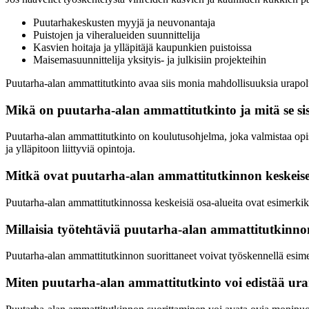
Puutarhakeskusten myyjä ja neuvonantaja
Puistojen ja viheralueiden suunnittelija
Kasvien hoitaja ja ylläpitäjä kaupunkien puistoissa
Maisemasuunnittelija yksityis- ja julkisiin projekteihin
Puutarha-alan ammattitutkinto avaa siis monia mahdollisuuksia urapolu
Mikä on puutarha-alan ammattitutkinto ja mitä se si
Puutarha-alan ammattitutkinto on koulutusohjelma, joka valmistaa opis
ja ylläpitoon liittyviä opintoja.
Mitkä ovat puutarha-alan ammattitutkinnon keskeise
Puutarha-alan ammattitutkinnossa keskeisiä osa-alueita ovat esimerkiks
Millaisia työtehtäviä puutarha-alan ammattitutkinnon 
Puutarha-alan ammattitutkinnon suorittaneet voivat työskennellä esimer
Miten puutarha-alan ammattitutkinto voi edistää ura