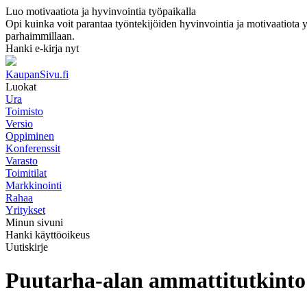
Luo motivaatiota ja hyvinvointia työpaikalla
Opi kuinka voit parantaa työntekijöiden hyvinvointia ja motivaatiota yri
parhaimmillaan.
Hanki e-kirja nyt
KaupanSivu.fi
Luokat
Ura
Toimisto
Versio
Oppiminen
Konferenssit
Varasto
Toimitilat
Markkinointi
Rahaa
Yritykset
Minun sivuni
Hanki käyttöoikeus
Uutiskirje
Puutarha-alan ammattitutkinto