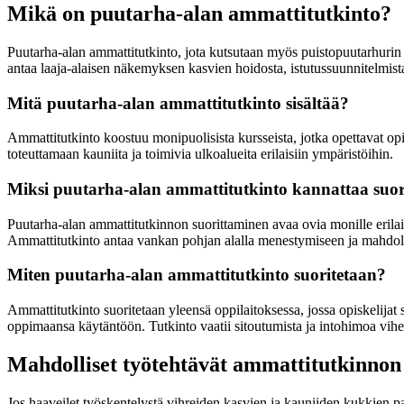
Mikä on puutarha-alan ammattitutkinto?
Puutarha-alan ammattitutkinto, jota kutsutaan myös puistopuutarhurin 
antaa laaja-alaisen näkemyksen kasvien hoidosta, istutussuunnitelmist
Mitä puutarha-alan ammattitutkinto sisältää?
Ammattitutkinto koostuu monipuolisista kursseista, jotka opettavat opisk
toteuttamaan kauniita ja toimivia ulkoalueita erilaisiin ympäristöihin.
Miksi puutarha-alan ammattitutkinto kannattaa suor
Puutarha-alan ammattitutkinnon suorittaminen avaa ovia monille erilai
Ammattitutkinto antaa vankan pohjan alalla menestymiseen ja mahdolli
Miten puutarha-alan ammattitutkinto suoritetaan?
Ammattitutkinto suoritetaan yleensä oppilaitoksessa, jossa opiskelijat
oppimaansa käytäntöön. Tutkinto vaatii sitoutumista ja intohimoa vihe
Mahdolliset työtehtävät ammattitutkinnon 
Jos haaveilet työskentelystä vihreiden kasvien ja kauniiden kukkien pa