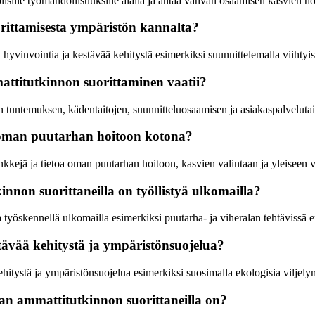
sille työmahdollisuuksille alalla ja antaa vahvan osaamisen kasvien hoi
rittamisesta ympäristön kannalta?
yvinvointia ja kestävää kehitystä esimerkiksi suunnittelemalla viihtyisi
attitutkinnon suorittaminen vaatii?
 tuntemuksen, kädentaitojen, suunnitteluosaamisen ja asiakaspalvelutait
 oman puutarhan hoitoon kotona?
kkejä ja tietoa oman puutarhan hoitoon, kasvien valintaan ja yleiseen v
nnon suorittaneilla on työllistyä ulkomailla?
 työskennellä ulkomailla esimerkiksi puutarha- ja viheralan tehtävissä e
tävää kehitystä ja ympäristönsuojelua?
hitystä ja ympäristönsuojelua esimerkiksi suosimalla ekologisia viljely
an ammattitutkinnon suorittaneilla on?