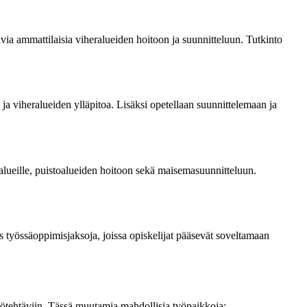
ia ammattilaisia viheralueiden hoitoon ja suunnitteluun. Tutkinto
a ja viheralueiden ylläpitoa. Lisäksi opetellaan suunnittelemaan ja
alueille, puistoalueiden hoitoon sekä maisemasuunnitteluun.
s työssäoppimisjaksoja, joissa opiskelijat pääsevät soveltamaan
työtehtäviin. Tässä muutamia mahdollisia työpaikkoja: