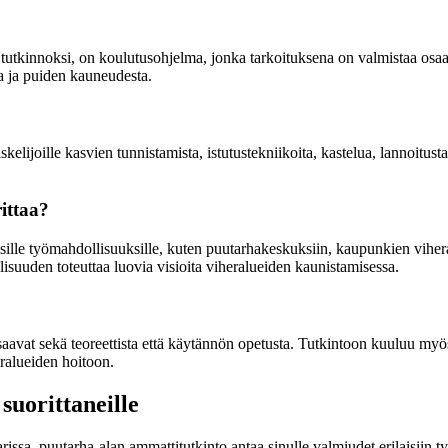
tutkinnoksi, on koulutusohjelma, jonka tarkoituksena on valmistaa osaav
a ja puiden kauneudesta.
elijoille kasvien tunnistamista, istutustekniikoita, kastelua, lannoitust
ittaa?
sille työmahdollisuuksille, kuten puutarhakeskuksiin, kaupunkien viher
suuden toteuttaa luovia visioita viheralueiden kaunistamisessa.
 saavat sekä teoreettista että käytännön opetusta. Tutkintoon kuuluu myö
ralueiden hoitoon.
suorittaneille
rissa, puutarha-alan ammattitutkinto antaa sinulle valmiudet erilaisiin 