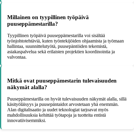
Millainen on tyypillinen työpäivä
puuseppämestarilla?
Tyypillinen työpäivä puuseppämestarilla voi sisältää
työnjohtotehtäviä, kuten työntekijöiden ohjaamista ja työmaan
hallintaa, suunnittelutyötä, puusepäntöiden tekemistä,
asiakaspalvelua sekä erilaisten projektien koordinointia ja
valvontaa.
Mitkä ovat puuseppämestarin tulevaisuuden
näkymät alalla?
Puuseppämestarilla on hyvät tulevaisuuden näkymät alalla, sillä
käsityöläisyys ja puusepäntaidot arvostetaan yhä enemmän.
Alan digitalisaatio ja uudet teknologiat tarjoavat myös
mahdollisuuksia kehittää työtapoja ja tuotteita entistä
innovatiivisemmiksi.