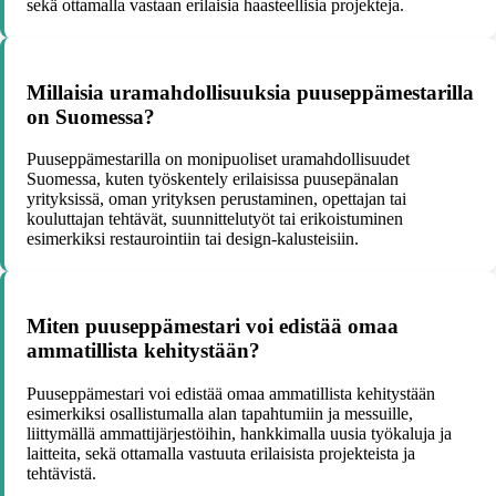
sekä ottamalla vastaan erilaisia haasteellisia projekteja.
Millaisia uramahdollisuuksia puuseppämestarilla
on Suomessa?
Puuseppämestarilla on monipuoliset uramahdollisuudet
Suomessa, kuten työskentely erilaisissa puusepänalan
yrityksissä, oman yrityksen perustaminen, opettajan tai
kouluttajan tehtävät, suunnittelutyöt tai erikoistuminen
esimerkiksi restaurointiin tai design-kalusteisiin.
Miten puuseppämestari voi edistää omaa
ammatillista kehitystään?
Puuseppämestari voi edistää omaa ammatillista kehitystään
esimerkiksi osallistumalla alan tapahtumiin ja messuille,
liittymällä ammattijärjestöihin, hankkimalla uusia työkaluja ja
laitteita, sekä ottamalla vastuuta erilaisista projekteista ja
tehtävistä.