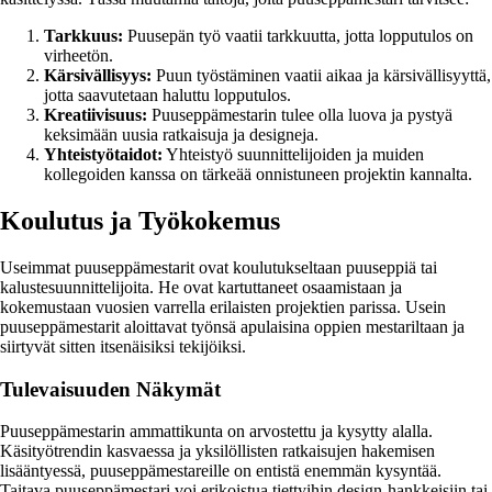
Tarkkuus:
Puusepän työ vaatii tarkkuutta, jotta lopputulos on
virheetön.
Kärsivällisyys:
Puun työstäminen vaatii aikaa ja kärsivällisyyttä,
jotta saavutetaan haluttu lopputulos.
Kreatiivisuus:
Puuseppämestarin tulee olla luova ja pystyä
keksimään uusia ratkaisuja ja designeja.
Yhteistyötaidot:
Yhteistyö suunnittelijoiden ja muiden
kollegoiden kanssa on tärkeää onnistuneen projektin kannalta.
Koulutus ja Työkokemus
Useimmat puuseppämestarit ovat koulutukseltaan puuseppiä tai
kalustesuunnittelijoita. He ovat kartuttaneet osaamistaan ja
kokemustaan vuosien varrella erilaisten projektien parissa. Usein
puuseppämestarit aloittavat työnsä apulaisina oppien mestariltaan ja
siirtyvät sitten itsenäisiksi tekijöiksi.
Tulevaisuuden Näkymät
Puuseppämestarin ammattikunta on arvostettu ja kysytty alalla.
Käsityötrendin kasvaessa ja yksilöllisten ratkaisujen hakemisen
lisääntyessä, puuseppämestareille on entistä enemmän kysyntää.
Taitava puuseppämestari voi erikoistua tiettyihin design-hankkeisiin tai