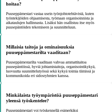
hoitaa?
Puuseppämestari vastaa usein työnjohtotehtävistä, kuten
työntekijöiden ohjaamisesta, työmaan organisoinnista ja
aikataulujen hallinnasta. Lisäksi hän osallistuu itse myös
puusepäntöiden tekemiseen ja suunnitteluun.
Millaisia taitoja ja ominaisuuksia
puuseppämestarilta vaaditaan?
Puuseppämestarilta vaaditaan vahvaa ammattitaitoa
puusepäntöissä, hyviä johtamistaitoja, organisointikykyä,
luovuutta suunnittelutyössä sekä kykyä toimia tiimissä ja
kommunikoida eri sidosryhmien kanssa.
Minkälaista työympäristöä puuseppämestari
yleensä työskentelee?
Puuseppämestari voi työskennellä esimerkiksi