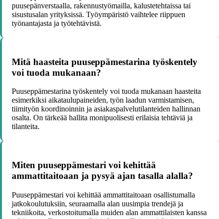
puusepänverstaalla, rakennustyömailla, kalustetehtaissa tai
sisustusalan yrityksissä. Työympäristö vaihtelee riippuen
työnantajasta ja työtehtävistä.
Mitä haasteita puuseppämestarina työskentely
voi tuoda mukanaan?
Puuseppämestarina työskentely voi tuoda mukanaan haasteita
esimerkiksi aikataulupaineiden, työn laadun varmistamisen,
tiimityön koordinoinnin ja asiakaspalvelutilanteiden hallinnan
osalta. On tärkeää hallita monipuolisesti erilaisia tehtäviä ja
tilanteita.
Miten puuseppämestari voi kehittää
ammattitaitoaan ja pysyä ajan tasalla alalla?
Puuseppämestari voi kehittää ammattitaitoaan osallistumalla
jatkokoulutuksiin, seuraamalla alan uusimpia trendejä ja
tekniikoita, verkostoitumalla muiden alan ammattilaisten kanssa