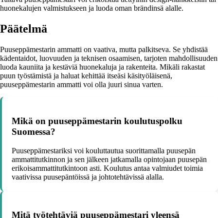
huonekalujen valmistukseen ja luoda oman brändinsä alalle.
Päätelmä
Puuseppämestarin ammatti on vaativa, mutta palkitseva. Se yhdistää
kädentaidot, luovuuden ja teknisen osaamisen, tarjoten mahdollisuuden
luoda kauniita ja kestäviä huonekaluja ja rakenteita. Mikäli rakastat
puun työstämistä ja haluat kehittää itseäsi käsityöläisenä,
puuseppämestarin ammatti voi olla juuri sinua varten.
Mikä on puuseppämestarin koulutuspolku
Suomessa?
Puuseppämestariksi voi kouluttautua suorittamalla puusepän
ammattitutkinnon ja sen jälkeen jatkamalla opintojaan puusepän
erikoisammattitutkintoon asti. Koulutus antaa valmiudet toimia
vaativissa puusepäntöissä ja johtotehtävissä alalla.
Mitä työtehtäviä puuseppämestari yleensä