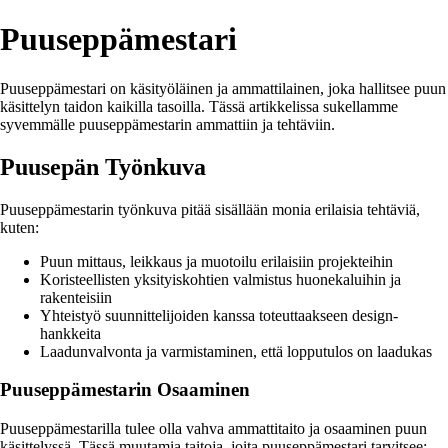
Puuseppämestari
Puuseppämestari on käsityöläinen ja ammattilainen, joka hallitsee puun
käsittelyn taidon kaikilla tasoilla. Tässä artikkelissa sukellamme
syvemmälle puuseppämestarin ammattiin ja tehtäviin.
Puusepän Työnkuva
Puuseppämestarin työnkuva pitää sisällään monia erilaisia tehtäviä,
kuten:
Puun mittaus, leikkaus ja muotoilu erilaisiin projekteihin
Koristeellisten yksityiskohtien valmistus huonekaluihin ja
rakenteisiin
Yhteistyö suunnittelijoiden kanssa toteuttaakseen design-
hankkeita
Laadunvalvonta ja varmistaminen, että lopputulos on laadukas
Puuseppämestarin Osaaminen
Puuseppämestarilla tulee olla vahva ammattitaito ja osaaminen puun
käsittelyssä. Tässä muutamia taitoja, joita puuseppämestari tarvitsee: