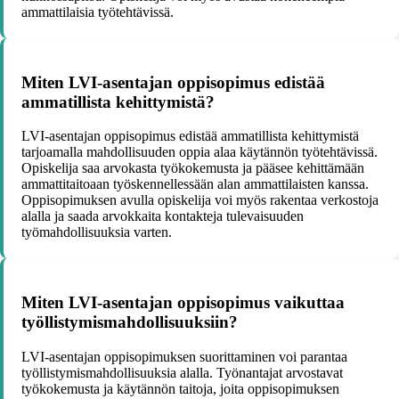
ammattilaisia työtehtävissä.
Miten LVI-asentajan oppisopimus edistää
ammatillista kehittymistä?
LVI-asentajan oppisopimus edistää ammatillista kehittymistä
tarjoamalla mahdollisuuden oppia alaa käytännön työtehtävissä.
Opiskelija saa arvokasta työkokemusta ja pääsee kehittämään
ammattitaitoaan työskennellessään alan ammattilaisten kanssa.
Oppisopimuksen avulla opiskelija voi myös rakentaa verkostoja
alalla ja saada arvokkaita kontakteja tulevaisuuden
työmahdollisuuksia varten.
Miten LVI-asentajan oppisopimus vaikuttaa
työllistymismahdollisuuksiin?
LVI-asentajan oppisopimuksen suorittaminen voi parantaa
työllistymismahdollisuuksia alalla. Työnantajat arvostavat
työkokemusta ja käytännön taitoja, joita oppisopimuksen