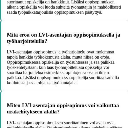
suorittanut opiskelija on hankkinut. Lisäksi oppisopimuksen
aikana opiskelija voi luoda suhteita työnantajiin ja mahdollisesti
saada työpaikkatarjouksia oppisopimuksen päätyttyä.
Mitä eroa on LVI-asentajan oppisopimuksella ja
työharjoittelulla?
LVI-asentajan oppisopimus ja työharjoittelu ovat molemmat
tapoja hankkia työkokemusta alalta, mutta niissä on eroja.
Oppisopimuksessa opiskelija on työsuhteessa ja saa palkkaa
työskentelystään, kun taas työharjoittelussa opiskelija voi
suorittaa harjoittelua esimerkiksi opintojensa osana ilman
palkkaa. Lisäksi oppisopimuksessa opiskelija suorittaa samalla
koulutusta ja saa ohjausta työnantajalta.
Miten LVI-asentajan oppisopimus voi vaikuttaa
urakehitykseen alalla?
LVI-asentajan oppisopimuksen suorittaminen voi avata ovia
urakehitykselle alalla. Oppisopimuksen aikana opiskelija pääsee