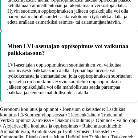
kehittämään ammattitaitoaan ja rakentamaan verkostoja alalla.
Hyvin suoritetun oppisopimuksen jälkeen opiskelijalla voi olla
paremmat mahdollisuudet saada vakituinen työpaikka alalta ja
edetä urallaan esimerkiksi esimies- tai asiantuntijatehtäviin.
Miten LVI-asentajan oppisopimus voi vaikuttaa
palkkatasoon?
LVI-asentajan oppisopimuksen suorittaminen voi vaikuttaa
positiivisesti palkkatasoon alalla. Työnantajat arvostavat
työkokemusta ja ammattitaitoa, joita oppisopimuksen suorittanut
opiskelija on hankkinut. Hyvin suoritetun oppisopimuksen
jälkeen opiskelijalla voi olla mahdollisuus saada parempaa
palkkaa ja etenemismahdollisuuksia alalla.
Geronomi koulutus ja opinnot
•
Joensuun oikeustiede: Laadukas
koulutus Itä-Suomen yliopistossa
•
Tietojenkäsittely Tradenomi
Verkko-opinnot Xamkissa
•
Diakoni Koulutus ja Opinnot
•
Valtio-oppi
•
Ajojärjestelijä koulutus ja oppisopimus
•
Rakennusarkkitehti:
Ammattikuvan, Koulutuksen ja Työllistymisen Tarkastelu
•
Opintopolku Pistelaskuri ja Muut Hyödylliset Työkalut
•
Työskentely