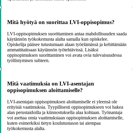
Mitä hyötyä on suorittaa LVI-oppisopimus?
LVI-oppisopimuksen suorittaminen antaa mahdollisuuden saada
käytännön työkokemusta alalta samalla kun opiskelee.
Opiskelija pääsee tutustumaan alaan työelämässä ja kehittämään
ammattitaitoaan käytännön työtehtävissä. Lisäksi
oppisopimuksen suorittaminen voi avata ovia tulevaisuudessa
työllistymisen suhteen.
Mitä vaatimuksia on LVI-asentajan
oppisopimuksen aloittamiselle?
LVI-asentajan oppisopimuksen aloittamiselle ei yleensä ole
erityisiä vaatimuksia. Tyypillisesti oppisopimukseen voi hakea
alan perustaidoilla ja kiinnostuksella alaa kohtaan. Työnantaja
voi asettaa omia vaatimuksiaan oppisopimuksen aloittamiselle,
kuten esimerkiksi tietyn koulutustason tai aiempaa
työkokemusta alalta.