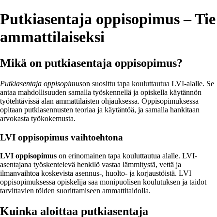
Putkiasentaja oppisopimus – Tie
ammattilaiseksi
Mikä on putkiasentaja oppisopimus?
Putkiasentaja oppisopimus
on suosittu tapa kouluttautua LVI-alalle. Se
antaa mahdollisuuden samalla työskennellä ja opiskella käytännön
työtehtävissä alan ammattilaisten ohjauksessa. Oppisopimuksessa
opitaan putkiasennusten teoriaa ja käytäntöä, ja samalla hankitaan
arvokasta työkokemusta.
LVI oppisopimus vaihtoehtona
LVI oppisopimus
on erinomainen tapa kouluttautua alalle. LVI-
asentajana työskentelevä henkilö vastaa lämmitystä, vettä ja
ilmanvaihtoa koskevista asennus-, huolto- ja korjaustöistä. LVI
oppisopimuksessa opiskelija saa monipuolisen koulutuksen ja taidot
tarvittavien töiden suorittamiseen ammattitaidolla.
Kuinka aloittaa putkiasentaja