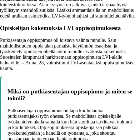
kiinteistöhuollossa. Alan kysyntä on jatkuvaa, mikä tarjoaa hyviä
työllistymismahdollisuuksia. Lisäksi ammattilaisilla on mahdollisuus
edetä urallaan esimerkiksi LVI-työnjohtajiksi tai suunnittelutehtäviin.
Opiskelijan kokemuksia LVI oppisopimuksesta
Putkiasentaja oppisopimus oli loistava valinta minulle. Sain
mahdollisuuden oppia alan parhaista käytännön osaajista, ja
työskentely opintojen ohella antoi minulle arvokasta kokemusta.
Suosittelen lämpimästi harkitsemaan oppisopimusta LVI-alalle
haluaville! – Anna, 28, valmistunut LVI-asentajaksi oppisopimuksen
kautta.
Mikä on putkiasentajan oppisopimus ja miten se
toimii?
Putkiasentajan oppisopimus on tapa kouluttautua
putkiasentajaksi työn ohessa. Se mahdollistaa opiskelijalle
työskentelyn alalla samalla kun hän suorittaa tarvittavat opinnot
ja koulutukset. Oppisopimuksessa opiskelija saa palkkaa
työskentelystään ja hänellä on työnantaja, joka sitoutuu
opastamaan ja tukemaan häntä opinnoissa.