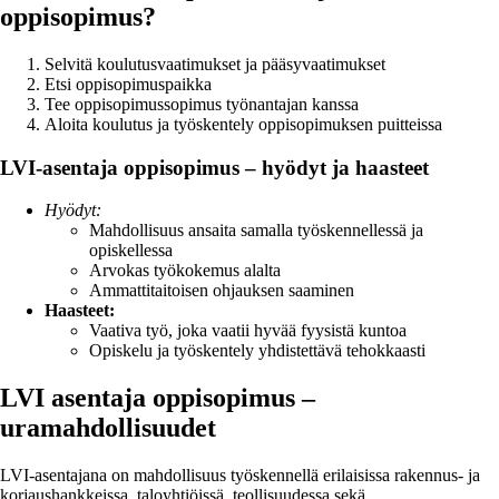
oppisopimus?
Selvitä koulutusvaatimukset ja pääsyvaatimukset
Etsi oppisopimuspaikka
Tee oppisopimussopimus työnantajan kanssa
Aloita koulutus ja työskentely oppisopimuksen puitteissa
LVI-asentaja oppisopimus – hyödyt ja haasteet
Hyödyt:
Mahdollisuus ansaita samalla työskennellessä ja
opiskellessa
Arvokas työkokemus alalta
Ammattitaitoisen ohjauksen saaminen
Haasteet:
Vaativa työ, joka vaatii hyvää fyysistä kuntoa
Opiskelu ja työskentely yhdistettävä tehokkaasti
LVI asentaja oppisopimus –
uramahdollisuudet
LVI-asentajana on mahdollisuus työskennellä erilaisissa rakennus- ja
korjaushankkeissa, taloyhtiöissä, teollisuudessa sekä