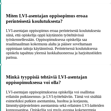
Miten LVI-asentajan oppisopimus eroaa
perinteisestä koulutuksesta?
LVI-asentajan oppisopimus eroaa perinteisestä koulutuksesta
siinä, että opiskelija oppii käytännön työtehtävissä
työskennellessään. Oppisopimuksessa opiskelija saa
reaalimaailman kokemusta alalta ja pääsee soveltamaan
oppimiaan taitoja käytännössä. Perinteisessä koulutuksessa
opiskelu tapahtuu yleensä luokkahuoneessa ja harjoitustöiden
parissa.
Minkä tyyppisiä tehtäviä LVI-asentajan
oppisopimuksessa voi olla?
LVI-asentajan oppisopimuksessa opiskelija voi osallistua
erilaisiin putkiasennus- ja LVI-työtehtäviin. Tämä voi sisältää
esimerkiksi putkien asentamista, huoltoa ja korjausta,
lämmitysjärjestelmien asentamista sekä erilaisten LVI-laitteiden
kunnossapitoa. Opiskelija voi myös avustaa kokeneempia