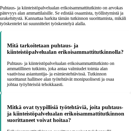
Puhtaus- ja kiinteistöpalvelualan erikoisammattitutkinto on arvokas
pätevyys alan ammattilaisille. Se edistää osaamista, työllistymistä ja
urakehitystä. Kannattaa harkita tämän tutkinnon suorittamista, mikäli
työskentelet tai suunnittelet työskentelyä alalla.
Mitä tarkoitetaan puhtaus- ja
kiinteistöpalvelualan erikoisammattitutkinnolla?
Puhtaus- ja kiinteistöpalvelualan erikoisammattitutkinto on
ammatillinen tutkinto, joka antaa valmiudet toimia alan
vaativissa asiantuntija- ja esimiestehtävissä. Tutkinnon
suorittanut hallitsee alan työtehtävät monipuolisesti ja osaa
johtaa työyhteisöä tehokkaasti.
Mitkä ovat tyypillisiä työtehtäviä, joita puhtaus-
ja kiinteistöpalvelualan erikoisammattitutkinnon
suorittaneet voivat hoitaa?