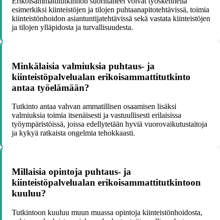
Erikoisammattitutkinnon suorittaneet voivat työskennellä
esimerkiksi kiinteistöjen ja tilojen puhtaanapitotehtävissä, toimia
kiinteistönhoidon asiantuntijatehtävissä sekä vastata kiinteistöjen
ja tilojen ylläpidosta ja turvallisuudesta.
Minkälaisia valmiuksia puhtaus- ja
kiinteistöpalvelualan erikoisammattitutkinto
antaa työelämään?
Tutkinto antaa vahvan ammatillisen osaamisen lisäksi
valmiuksia toimia itsenäisesti ja vastuullisesti erilaisissa
työympäristöissä, joissa edellytetään hyviä vuorovaikutustaitoja
ja kykyä ratkaista ongelmia tehokkaasti.
Millaisia opintoja puhtaus- ja
kiinteistöpalvelualan erikoisammattitutkintoon
kuuluu?
Tutkintoon kuuluu muun muassa opintoja kiinteistönhoidosta,