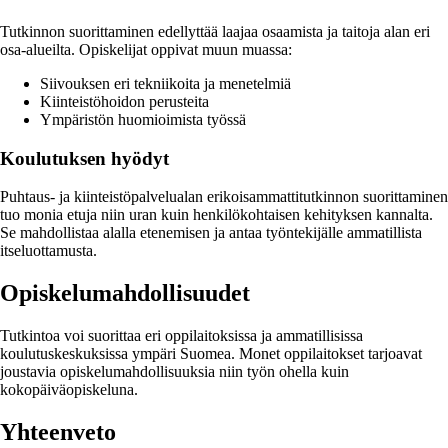
Tutkinnon suorittaminen edellyttää laajaa osaamista ja taitoja alan eri
osa-alueilta. Opiskelijat oppivat muun muassa:
Siivouksen eri tekniikoita ja menetelmiä
Kiinteistöhoidon perusteita
Ympäristön huomioimista työssä
Koulutuksen hyödyt
Puhtaus- ja kiinteistöpalvelualan erikoisammattitutkinnon suorittaminen
tuo monia etuja niin uran kuin henkilökohtaisen kehityksen kannalta.
Se mahdollistaa alalla etenemisen ja antaa työntekijälle ammatillista
itseluottamusta.
Opiskelumahdollisuudet
Tutkintoa voi suorittaa eri oppilaitoksissa ja ammatillisissa
koulutuskeskuksissa ympäri Suomea. Monet oppilaitokset tarjoavat
joustavia opiskelumahdollisuuksia niin työn ohella kuin
kokopäiväopiskeluna.
Yhteenveto