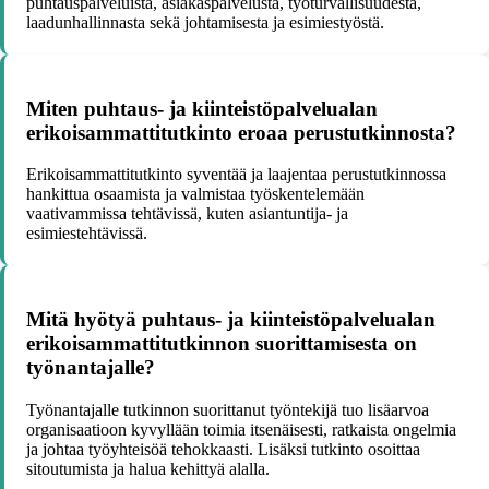
puhtauspalveluista, asiakaspalvelusta, työturvallisuudesta,
laadunhallinnasta sekä johtamisesta ja esimiestyöstä.
Miten puhtaus- ja kiinteistöpalvelualan
erikoisammattitutkinto eroaa perustutkinnosta?
Erikoisammattitutkinto syventää ja laajentaa perustutkinnossa
hankittua osaamista ja valmistaa työskentelemään
vaativammissa tehtävissä, kuten asiantuntija- ja
esimiestehtävissä.
Mitä hyötyä puhtaus- ja kiinteistöpalvelualan
erikoisammattitutkinnon suorittamisesta on
työnantajalle?
Työnantajalle tutkinnon suorittanut työntekijä tuo lisäarvoa
organisaatioon kyvyllään toimia itsenäisesti, ratkaista ongelmia
ja johtaa työyhteisöä tehokkaasti. Lisäksi tutkinto osoittaa
sitoutumista ja halua kehittyä alalla.