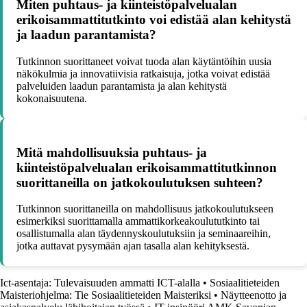
Miten puhtaus- ja kiinteistöpalvelualan
erikoisammattitutkinto voi edistää alan kehitystä
ja laadun parantamista?
Tutkinnon suorittaneet voivat tuoda alan käytäntöihin uusia
näkökulmia ja innovatiivisia ratkaisuja, jotka voivat edistää
palveluiden laadun parantamista ja alan kehitystä
kokonaisuutena.
Mitä mahdollisuuksia puhtaus- ja
kiinteistöpalvelualan erikoisammattitutkinnon
suorittaneilla on jatkokoulutuksen suhteen?
Tutkinnon suorittaneilla on mahdollisuus jatkokoulutukseen
esimerkiksi suorittamalla ammattikorkeakoulututkinto tai
osallistumalla alan täydennyskoulutuksiin ja seminaareihin,
jotka auttavat pysymään ajan tasalla alan kehityksestä.
Ict-asentaja: Tulevaisuuden ammatti ICT-alalla
•
Sosiaalitieteiden
Maisteriohjelma: Tie Sosiaalitieteiden Maisteriksi
•
Näytteenotto ja