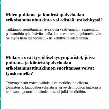
Miten puhtaus- ja kiinteistöpalvelualan
erikoisammattitutkinto voi edistää urakehitystä?
Tutkinnon suorittaminen avaa ovia vaativampiin ja paremmin
palkattuihin työtehtäviin alalla, kuten esimies- ja johtotehtäviin.
Se myös lisää mahdollisuuksia kehittyä ja edetä uralla.
Millaisia ovat tyypilliset työympäristöt, joissa
puhtaus- ja kiinteistöpalvelualan
erikoisammattitutkinnon suorittaneet voivat
työskennellä?
Työympäristöt voivat vaihdella esimerkiksi hotelleista,
toimistoista, kauppakeskuksista ja terveydenhuollon laitoksista
teollisuus- ja tuotantolaitoksiin sekä julkisiin tiloihin.