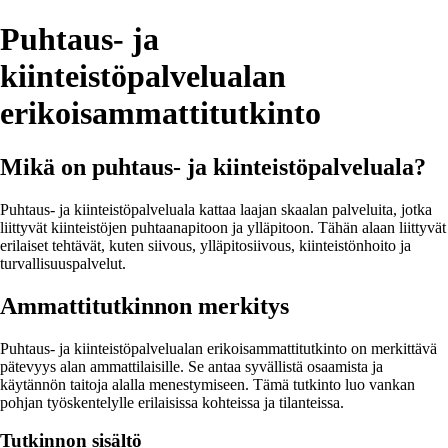
Puhtaus- ja
kiinteistöpalvelualan
erikoisammattitutkinto
Mikä on puhtaus- ja kiinteistöpalveluala?
Puhtaus- ja kiinteistöpalveluala kattaa laajan skaalan palveluita, jotka
liittyvät kiinteistöjen puhtaanapitoon ja ylläpitoon. Tähän alaan liittyvät
erilaiset tehtävät, kuten siivous, ylläpitosiivous, kiinteistönhoito ja
turvallisuuspalvelut.
Ammattitutkinnon merkitys
Puhtaus- ja kiinteistöpalvelualan erikoisammattitutkinto on merkittävä
pätevyys alan ammattilaisille. Se antaa syvällistä osaamista ja
käytännön taitoja alalla menestymiseen. Tämä tutkinto luo vankan
pohjan työskentelylle erilaisissa kohteissa ja tilanteissa.
Tutkinnon sisältö